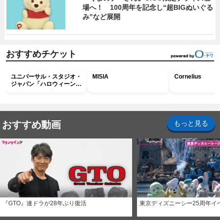
場へ！ 100周年を記念し“超BIGぬいぐる
み”など展開
おすすめチケット
ユニバーサル・スタジオ・
MISIA
Cornelius
ジャパン「ハロウィーン・
ホラー・ナイト ～オール
ナイト～パス」
おすすめ動画
もっと見る
『GTO』連ドラが28年ぶり復活
東京ディズニーシー25周年イ