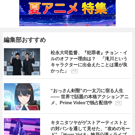
編集部おすすめ
松永大司監督、『犯罪者』チョン・イ
ルのオファー理由は？ 「滝川という
キャラクターに出会えたことは運が良
かった」
P R
“おっさん剣聖”の一太刀に宿る人生
―― 世界で話題の本格アクションアニ
メ、Prime Videoで独占配信中
P R
キタニタツヤがゲストアーティストと
の対バンを通して見せた、“攻めのモー
ド” 「Hugs Vol.6」神戸公演＜ライブ