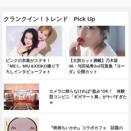
クランクイン！トレンド Pick Up
ピンクの衣装がステキ！
【大胆カット満載】乃木坂
「ME:I」MIU＆KEIKO撮り下
46・与田祐希3rd写真集『ヨー
ろしインタビューフォト
ダ』公開カット
カメラに映らなければ“盗み”OK！ 体験
型コンビニ「ギガマート展」がヤバすぎた
ｗ
『映画ちいかわ』コラボカフェ 話題の