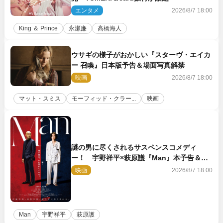
エンタメ
2026/8/7 18:00
King ＆ Prince
永瀬廉
高橋海人
ウサギの様子がおかしい『スターヴ・エイカ
ー 召喚』日本版予告＆場面写真解禁
映画
2026/8/7 18:00
マット・スミス
モーフィッド・クラー...
映画
謎の男に尽くされるサスペンスコメディ
ー！ 宇野祥平×萩原護『Man』本予告＆新
ビジュアル解禁
映画
2026/8/7 18:00
Man
宇野祥平
萩原護