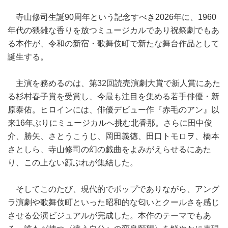
寺山修司生誕90周年という記念すべき2026年に、1960
年代の猥雑な香りを放つミュージカルであり祝祭劇でもあ
る本作が、令和の新宿・歌舞伎町で新たな舞台作品として
誕生する。
主演を務めるのは、第32回読売演劇大賞で新人賞にあた
る杉村春子賞を受賞し、今最も注目を集める若手俳優・新
原泰佑。ヒロインには、俳優デビュー作『赤毛のアン』以
来16年ぶりにミュージカルへ挑む北香那。さらに田中俊
介、勝矢、さとうこうじ、岡田義徳、田口トモロヲ、橋本
さとしら、寺山修司の幻の戯曲をよみがえらせるにあた
り、この上ない顔ぶれが集結した。
そしてこのたび、現代的でポップでありながら、アング
ラ演劇や歌舞伎町といった昭和的な匂いとクールさを感じ
させる公演ビジュアルが完成した。本作のテーマでもあ