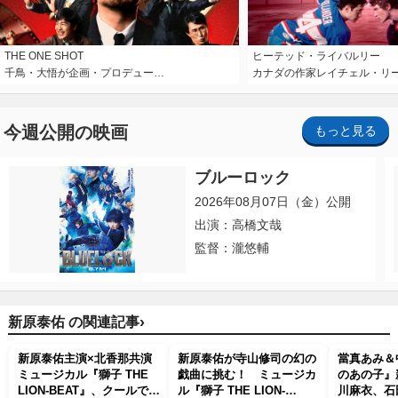
THE ONE SHOT
ヒーテッド・ライバルリー
千鳥・大悟が企画・プロデュー…
カナダの作家レイチェル・リ
今週公開の映画
もっと見る
ブルーロック
2026年08月07日（金）公開
出演：高橋文哉
監督：瀧悠輔
›
新原泰佑 の関連記事
新原泰佑主演×北香那共演
新原泰佑が寺山修司の幻の
當真あみ＆
ミュージカル『獅子 THE
戯曲に挑む！ ミュージカ
のあの子』
LION-BEAT』、クールでポ
ル『獅子 THE LION‐
川麻衣、石