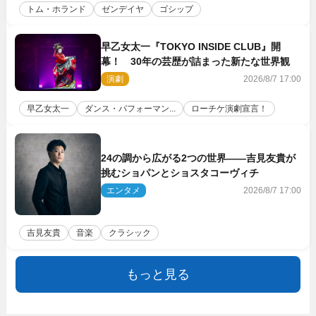
トム・ホランド
ゼンデイヤ
ゴシップ
早乙女太一『TOKYO INSIDE CLUB』開
幕！ 30年の芸歴が詰まった新たな世界観
演劇
2026/8/7 17:00
早乙女太一
ダンス・パフォーマン...
ローチケ演劇宣言！
24の調から広がる2つの世界――吉見友貴が
挑むショパンとショスタコーヴィチ
エンタメ
2026/8/7 17:00
吉見友貴
音楽
クラシック
もっと見る