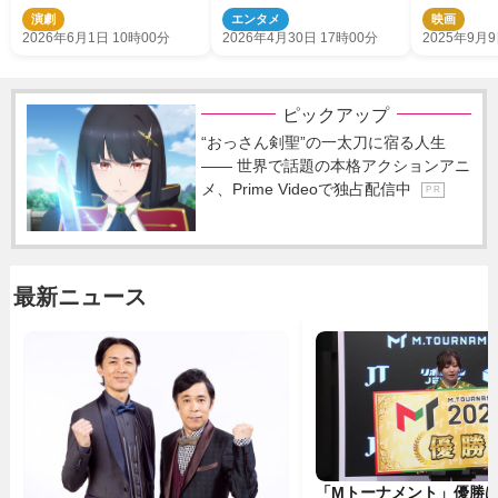
ップなビジュアル解禁
BEAT』上演決定
報解禁
演劇
エンタメ
映画
2026年6月1日 10時00分
2026年4月30日 17時00分
2025年9月9
ピックアップ
“おっさん剣聖”の一太刀に宿る人生
―― 世界で話題の本格アクションアニ
メ、Prime Videoで独占配信中
P R
最新ニュース
「Mトーナメント」優勝はB