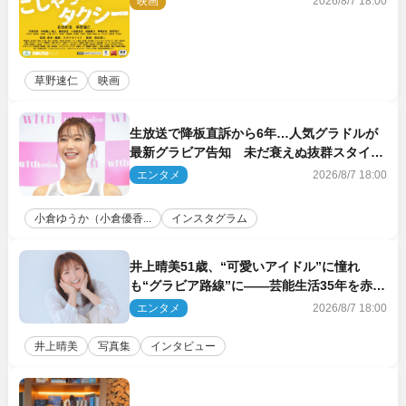
映画
2026/8/7 18:00
草野速仁
映画
生放送で降板直訴から6年…人気グラドルが
最新グラビア告知 未だ衰えぬ抜群スタイル
に反響
エンタメ
2026/8/7 18:00
小倉ゆうか（小倉優香...
インスタグラム
井上晴美51歳、“可愛いアイドル”に憧れ
も“グラビア路線”に――芸能生活35年を赤
裸々に語る 27年ぶりに写真集発売
エンタメ
2026/8/7 18:00
井上晴美
写真集
インタビュー