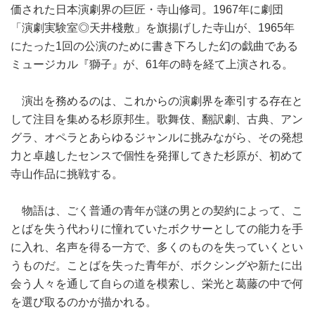
価された日本演劇界の巨匠・寺山修司。1967年に劇団
「演劇実験室◎天井棧敷」を旗揚げした寺山が、1965年
にたった1回の公演のために書き下ろした幻の戯曲である
ミュージカル『獅子』が、61年の時を経て上演される。
演出を務めるのは、これからの演劇界を牽引する存在と
して注目を集める杉原邦生。歌舞伎、翻訳劇、古典、アン
グラ、オペラとあらゆるジャンルに挑みながら、その発想
力と卓越したセンスで個性を発揮してきた杉原が、初めて
寺山作品に挑戦する。
物語は、ごく普通の青年が謎の男との契約によって、こ
とばを失う代わりに憧れていたボクサーとしての能力を手
に入れ、名声を得る一方で、多くのものを失っていくとい
うものだ。ことばを失った青年が、ボクシングや新たに出
会う人々を通して自らの道を模索し、栄光と葛藤の中で何
を選び取るのかが描かれる。