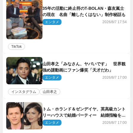
35年の活動に終止符のT-BOLAN・森友嵐士
の現在 名曲「離したくはない」制作秘話も
エンタメ
2026/8/7 17:54
TikTok
山田孝之「みなさん、ヤバいです」 世界観
強め謎動画にファン爆笑「天才だわ」
エンタメ
2026/8/7 17:00
インスタグラム
山田孝之
トム・ホランド＆ゼンデイヤ、英高級カント
リーハウスで結婚パーティー 結婚指輪を身
に着けたトムも初キャッチ
エンタメ
2026/8/7 17:00