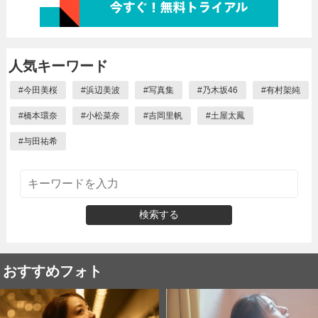
人気キーワード
#
今田美桜
#
浜辺美波
#
写真集
#
乃木坂46
#
有村架純
#
橋本環奈
#
小松菜奈
#
吉岡里帆
#
土屋太鳳
#
与田祐希
検索する
おすすめフォト