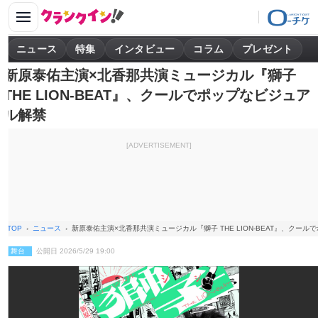
ニュース
特集
インタビュー
コラム
プレゼント
新原泰佑主演×北香那共演ミュージカル『獅子
THE LION-BEAT』、クールでポップなビジュア
ル解禁
[ADVERTISEMENT]
TOP
ニュース
新原泰佑主演×北香那共演ミュージカル『獅子 THE LION-BEAT』、クー
舞台
公開日 2026/5/29 19:00