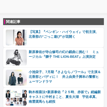
関連記事
【写真】『ペンギン・ハイウェイ』で初主演、
北香那の“ごっこ遊び”が花開く
新原泰佑が寺山修司の幻の戯曲に挑む！ ミュ
ージカル『獅子 THE LION‐BEAT』上演決定
小池栄子、7月期『さよならノワール』で主演＆
北香那とバディに！ 井上由美子脚本の警察ヒ
ューマンドラマ
駒木根葵汰×新原泰佑『２５時、赤坂で』続編新
キャストに中村まこと、夏生大湖 宇佐卓真、
南雲奨馬らも続投