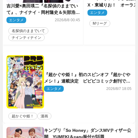
X・東城りお！ オーラ
吉川愛×奥田瑛二『名探偵のままでい
後は自ら和了って幕引き
て』、ナイナイ・岡村隆史＆矢部浩之
エンタメ
2
のゲスト出演が決定！
エンタメ
2026/8/8 00:45
Mリーグ
名探偵のままでいて
ナインティナイン
『超かぐや姫！』初のスピンオフ『超かぐや
メシ！』連載決定 ビビビコミック創刊で31
作品一挙公開
エンタメ
2026/8/7 18:05
超かぐや姫！
漫画
キンプリ「So Honey」ダンスMVティザー公
開 YUMEKI＆caru振付が話題