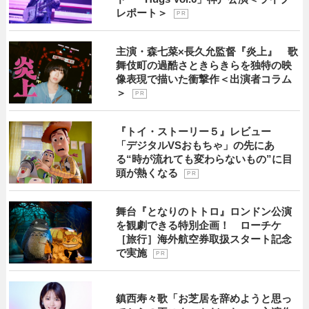
レポート＞
P R
主演・森七菜×長久允監督『炎上』 歌
舞伎町の過酷さときらきらを独特の映
像表現で描いた衝撃作＜出演者コラム
＞
P R
『トイ・ストーリー５』レビュー
「デジタルVSおもちゃ」の先にあ
る“時が流れても変わらないもの”に目
頭が熱くなる
P R
舞台『となりのトトロ』ロンドン公演
を観劇できる特別企画！ ローチケ
［旅行］海外航空券取扱スタート記念
で実施
P R
鎮西寿々歌「お芝居を辞めようと思っ