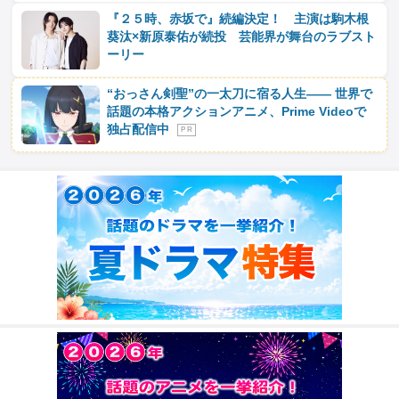
『２５時、赤坂で』続編決定！ 主演は駒木根
葵汰×新原泰佑が続投 芸能界が舞台のラブスト
ーリー
“おっさん剣聖”の一太刀に宿る人生―― 世界で
話題の本格アクションアニメ、Prime Videoで
独占配信中
P R