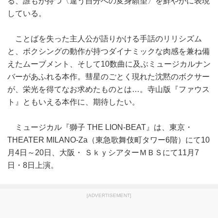
る、誰もが持つ〈違う自分への変身願望〉を鮮やかに表現
している。
ことばを失った主人公が語りかける手話のリリシズム
と、ボクシングの動作が持つダイナミックな肉感を兼ね備
えたムーブメント、そして10数曲に及ぶミュージカルナン
バーがあふれる本作。彗星のごとく現れた沈黙のボクサー
が、栄光を得てなお求めたものとは…。寺山版『ファウス
ト』ともいえる本作に、期待したい。
ミュージカル『獅子 THE LION-BEAT』は、東京・
THEATER MILANO-Za（東急歌舞伎町タワー6階）にて10
月4日～20日、大阪・ ＳｋｙシアターＭＢＳにて11月7
日・8日上演。
[ADVERTISEMENT]