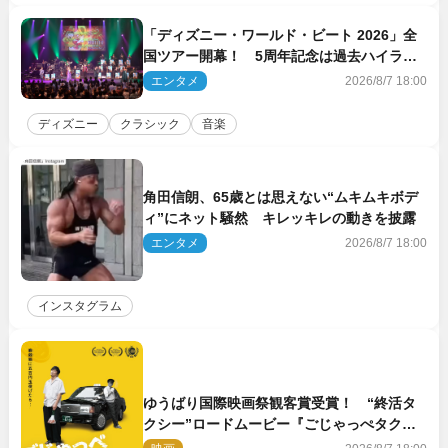
「ディズニー・ワールド・ビート 2026」全
国ツアー開幕！ 5周年記念は過去ハイライ
ト＆クルーズ旅を大満喫！【潜入レポート】
エンタメ
2026/8/7 18:00
ディズニー
クラシック
音楽
角田信朗、65歳とは思えない“ムキムキボデ
ィ”にネット騒然 キレッキレの動きを披露
エンタメ
2026/8/7 18:00
インスタグラム
ゆうばり国際映画祭観客賞受賞！ “終活タ
クシー”ロードムービー『ごじゃっぺタクシ
ー』10月公開＆予告解禁