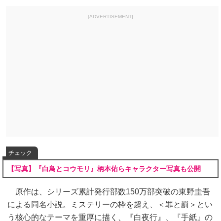
[ADVERTISEMENT]
チェック
【写真】『白鳥とコウモリ』柄本佑らキャラクター写真も公開
原作は、シリーズ累計発行部数150万部突破の東野圭吾
による同名小説。ミステリーの枠を超え、＜罪と罰＞とい
う核心的なテーマを重厚に描く、『白夜行』、『手紙』の