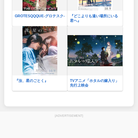
GROTESQQQUE-グロテスク-
『どこよりも遠い場所にいる
君へ』
『汝、星のごとく』
TVアニメ「ホタルの嫁入り」
先行上映会
[ADVERTISEMENT]