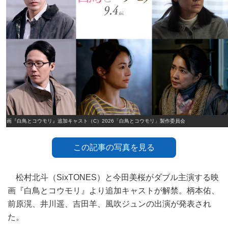
映画『白鳥とコウモリ』追加キャスト（C）2026「白鳥とコウモリ」製作委員会
この記事の写真を見る
松村北斗（SixTONES）と今田美桜がダブル主演する映
画『白鳥とコウモリ』より追加キャストが解禁。柄本佑、
前原滉、井川遥、吉田羊、風吹ジュンの出演が発表され
た。