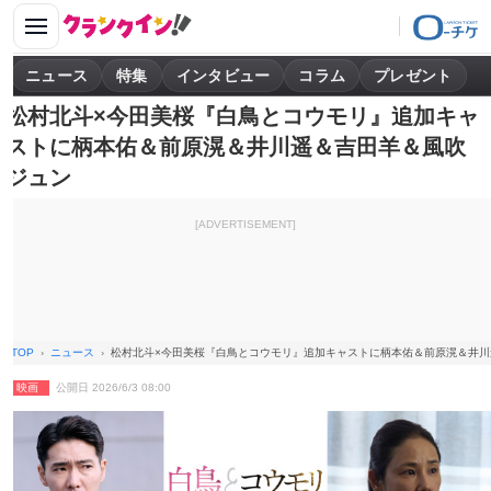
ニュース
特集
インタビュー
コラム
プレゼント
松村北斗×今田美桜『白鳥とコウモリ』追加キャ
ストに柄本佑＆前原滉＆井川遥＆吉田羊＆風吹
ジュン
[ADVERTISEMENT]
TOP
ニュース
松村北斗×今田美桜『白鳥とコウモリ』追加キャストに柄本佑＆前原滉＆井川
映画
公開日 2026/6/3 08:00