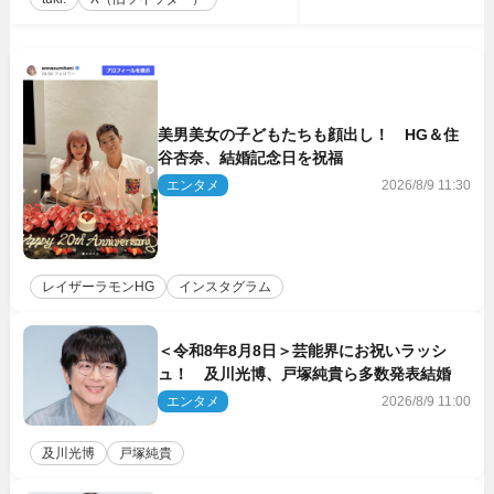
美男美女の子どもたちも顔出し！ HG＆住
谷杏奈、結婚記念日を祝福
エンタメ
2026/8/9 11:30
レイザーラモンHG
インスタグラム
＜令和8年8月8日＞芸能界にお祝いラッシ
ュ！ 及川光博、戸塚純貴ら多数発表結婚
エンタメ
2026/8/9 11:00
及川光博
戸塚純貴