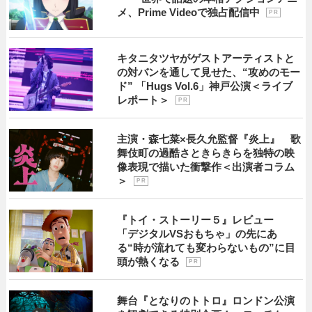
メ、Prime Videoで独占配信中
P R
キタニタツヤがゲストアーティストと
の対バンを通して見せた、“攻めのモー
ド” 「Hugs Vol.6」神戸公演＜ライブ
レポート＞
P R
主演・森七菜×長久允監督『炎上』 歌
舞伎町の過酷さときらきらを独特の映
像表現で描いた衝撃作＜出演者コラム
＞
P R
『トイ・ストーリー５』レビュー
「デジタルVSおもちゃ」の先にあ
る“時が流れても変わらないもの”に目
頭が熱くなる
P R
舞台『となりのトトロ』ロンドン公演