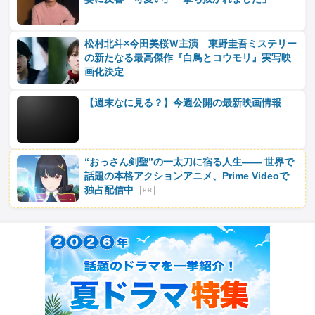
松村北斗×今田美桜Ｗ主演 東野圭吾ミステリー
の新たなる最高傑作『白鳥とコウモリ』実写映
画化決定
【週末なに見る？】今週公開の最新映画情報
“おっさん剣聖”の一太刀に宿る人生―― 世界で
話題の本格アクションアニメ、Prime Videoで
独占配信中
P R