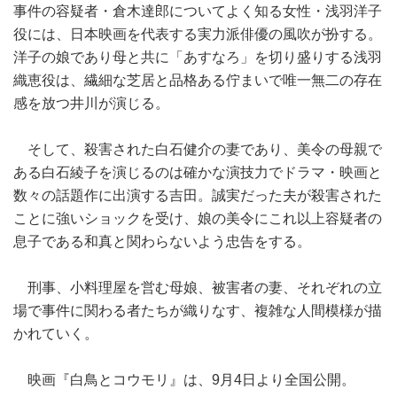
事件の容疑者・倉木達郎についてよく知る女性・浅羽洋子
役には、日本映画を代表する実力派俳優の風吹が扮する。
洋子の娘であり母と共に「あすなろ」を切り盛りする浅羽
織恵役は、繊細な芝居と品格ある佇まいで唯一無二の存在
感を放つ井川が演じる。
そして、殺害された白石健介の妻であり、美令の母親で
ある白石綾子を演じるのは確かな演技力でドラマ・映画と
数々の話題作に出演する吉田。誠実だった夫が殺害された
ことに強いショックを受け、娘の美令にこれ以上容疑者の
息子である和真と関わらないよう忠告をする。
刑事、小料理屋を営む母娘、被害者の妻、それぞれの立
場で事件に関わる者たちが織りなす、複雑な人間模様が描
かれていく。
映画『白鳥とコウモリ』は、9月4日より全国公開。