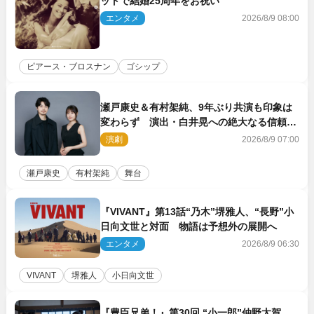
ットで結婚25周年をお祝い
エンタメ
2026/8/9 08:00
ピアース・ブロスナン
ゴシップ
瀬戸康史＆有村架純、9年ぶり共演も印象は
変わらず 演出・白井晃への絶大なる信頼を
胸に舞台『キュー』に挑む
演劇
2026/8/9 07:00
瀬戸康史
有村架純
舞台
『VIVANT』第13話“乃木”堺雅人、“長野”小
日向文世と対面 物語は予想外の展開へ
エンタメ
2026/8/9 06:30
VIVANT
堺雅人
小日向文世
『豊臣兄弟！』第30回 “小一郎”仲野太賀、