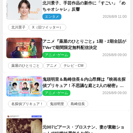
北川景子、手芸作品の新作に「すごい」「め
ちゃオシャレ」反響
エンタメ
2026/8/9 11:00
北川景子
X（旧ツイッター）
アニメ『薬屋のひとりごと』1期・2期全話が
TVerで期間限定無料配信決定
アニメ･ゲーム
2026/8/9 09:00
薬屋のひとりごと
アニメ
テレビ・CM
鬼頭明里＆島崎信長＆内山昂輝は『映画名探
偵プリキュア！不思議な庭と2人の秘密』ゲ
スト声優に決定
アニメ･ゲーム
2026/8/9 09:00
名探偵プリキュア！
鬼頭明里
島崎信長
元007ピアース・ブロスナン、妻が素敵ショ