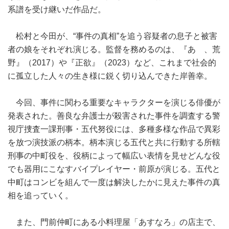
系譜を受け継いだ作品だ。
松村と今田が、“事件の真相”を追う容疑者の息子と被害
者の娘をそれぞれ演じる。監督を務めるのは、『あゝ、荒
野』（2017）や『正欲』（2023）など、これまで社会的
に孤立した人々の生き様に鋭く切り込んできた岸善幸。
今回、事件に関わる重要なキャラクターを演じる俳優が
発表された。善良な弁護士が殺害された事件を調査する警
視庁捜査一課刑事・五代努役には、多種多様な作品で異彩
を放つ演技派の柄本。柄本演じる五代と共に行動する所轄
刑事の中町役を、役柄によって幅広い表情を見せどんな役
でも器用にこなすバイプレイヤー・前原が演じる。五代と
中町はコンビを組んで一度は解決したかに見えた事件の真
相を追っていく。
また、門前仲町にある小料理屋「あすなろ」の店主で、