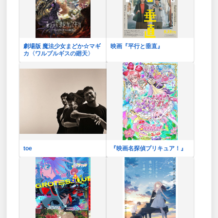
劇場版 魔法少女まどか☆マギ
映画『平行と垂直』
カ〈ワルプルギスの廻天〉
toe
『映画名探偵プリキュア！』