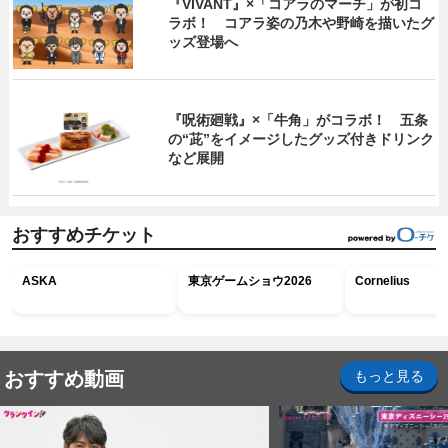
『VIVANT』×「コアラのマーチ」が初コ
ラボ！ コアラ姿の乃木や野崎を描いたグ
ッズ登場へ
『呪術廻戦』×「牛角」がコラボ！ 五条
の“茈”をイメージしたグッズ付きドリンク
など展開
おすすめチケット
ASKA
東京ゲームショウ2026
Cornelius
おすすめ動画
もっと見る