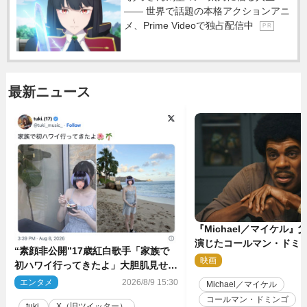
―― 世界で話題の本格アクションアニ
メ、Prime Videoで独占配信中
P R
最新ニュース
『Michael／マイケル
演じたコールマン・ドミ
“素顔非公開”17歳紅白歌手「家族で
イクに2時間半かかってい
映画
2
初ハワイ行ってきたよ」大胆肌見せシ
ョット公開
エンタメ
2026/8/9 15:30
Michael／マイケル
コールマン・ドミンゴ
tuki.
X（旧ツイッター）