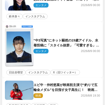
集を出して欲しい」
エンタメ
2026/8/9 06:00
鈴木奈々
インスタグラム
“中3写真”にネット騒然の19歳アイドル、水
着投稿に「スタイル抜群」「可愛すぎる」と
絶賛の声
エンタメ
2026/8/9 06:00
日比谷萌甘
インスタグラム
X（旧ツイッター）
エビ中・仲村悠菜が映画初主演で“釣りで五
輪金メダル”を目指す女子高生に！ 映画
『つりこまち』今秋公開
映画
2026/8/8 19:30