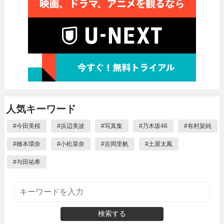
人気キーワード
#
今田美桜
#
浜辺美波
#
写真集
#
乃木坂46
#
有村架純
#
橋本環奈
#
小松菜奈
#
吉岡里帆
#
土屋太鳳
#
与田祐希
検索する