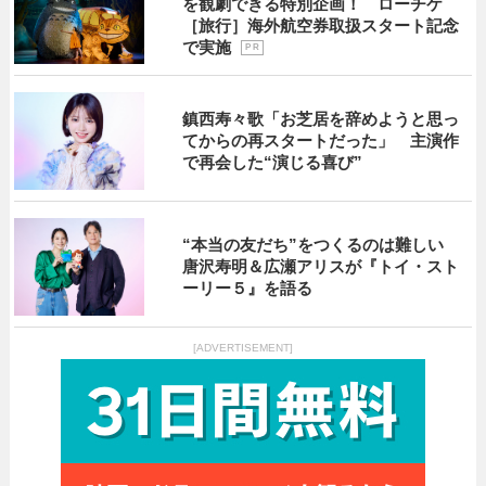
を観劇できる特別企画！ ローチケ
［旅行］海外航空券取扱スタート記念
で実施
P R
鎮西寿々歌「お芝居を辞めようと思っ
てからの再スタートだった」 主演作
で再会した“演じる喜び”
“本当の友だち”をつくるのは難しい
唐沢寿明＆広瀬アリスが『トイ・スト
ーリー５』を語る
[ADVERTISEMENT]