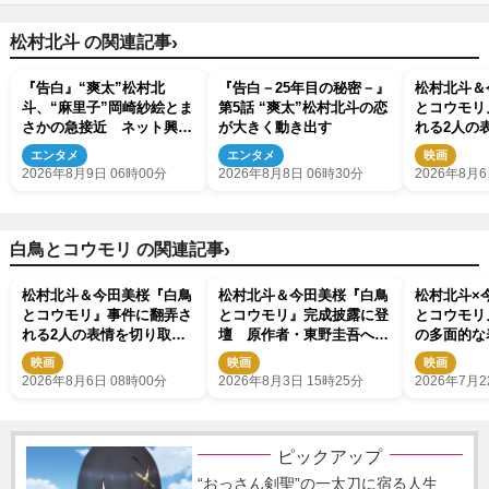
›
松村北斗 の関連記事
『告白』“爽太”松村北
『告白－25年目の秘密－』
松村北斗＆
斗、“麻里子”岡崎紗絵とま
第5話 “爽太”松村北斗の恋
とコウモリ
さかの急接近 ネット興奮
が大きく動き出す
れる2人の
「その反応は」「いい
た場面写真
エンタメ
エンタメ
映画
の!?」（ネタバレあり）
2026年8月9日 06時00分
2026年8月8日 06時30分
2026年8月6
›
白鳥とコウモリ の関連記事
松村北斗＆今田美桜『白鳥
松村北斗＆今田美桜『白鳥
松村北斗×
とコウモリ』事件に翻弄さ
とコウモリ』完成披露に登
とコウモリ
れる2人の表情を切り取っ
壇 原作者・東野圭吾への
の多面的な
た場面写真解禁
思いと見どころを語る
た新規場面
映画
映画
映画
2026年8月6日 08時00分
2026年8月3日 15時25分
2026年7月2
ピックアップ
“おっさん剣聖”の一太刀に宿る人生