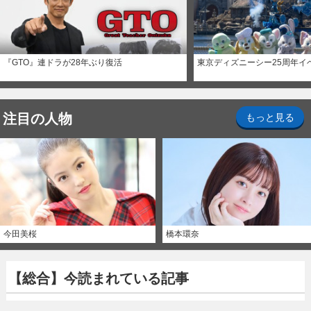
『GTO』連ドラが28年ぶり復活
東京ディズニーシー25周年イ
注目の人物
もっと見る
今田美桜
橋本環奈
【総合】今読まれている記事