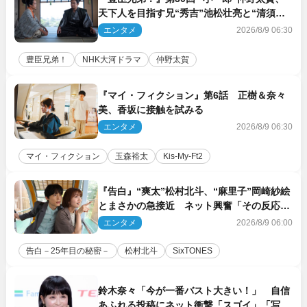
天下人を目指す兄“秀吉”池松壮亮と“清須会
議”へ
エンタメ
2026/8/9 06:30
豊臣兄弟！
NHK大河ドラマ
仲野太賀
『マイ・フィクション』第6話 正樹＆奈々
美、香坂に接触を試みる
エンタメ
2026/8/9 06:30
マイ・フィクション
玉森裕太
Kis‐My‐Ft2
『告白』“爽太”松村北斗、“麻里子”岡崎紗絵
とまさかの急接近 ネット興奮「その反応
は」「いいの!?」（ネタバレあり）
エンタメ
2026/8/9 06:00
告白－25年目の秘密－
松村北斗
SixTONES
鈴木奈々「今が一番バスト大きい！」 自信
あふれる投稿にネット衝撃「スゴイ」「写真