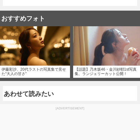
おすすめフォト
伊藤彩沙、20代ラストの写真集で見せ
【話題】乃木坂46・金川紗耶1st写真
た“大人の甘さ”
集、ランジェリーカット公開！
あわせて読みたい
[ADVERTISEMENT]