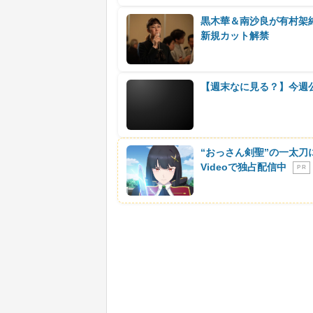
黒木華＆南沙良が有村架
新規カット解禁
【週末なに見る？】今週
“おっさん剣聖”の一太刀
Videoで独占配信中
P R