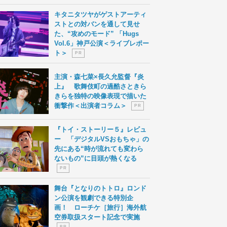
キタニタツヤがゲストアーティ
ストとの対バンを通して見せ
た、“攻めのモード” 「Hugs
Vol.6」神戸公演＜ライブレポー
ト＞
P R
主演・森七菜×長久允監督『炎
上』 歌舞伎町の過酷さときら
きらを独特の映像表現で描いた
衝撃作＜出演者コラム＞
P R
『トイ・ストーリー５』レビュ
ー 「デジタルVSおもちゃ」の
先にある“時が流れても変わら
ないもの”に目頭が熱くなる
P R
舞台『となりのトトロ』ロンド
ン公演を観劇できる特別企
画！ ローチケ［旅行］海外航
空券取扱スタート記念で実施
P R