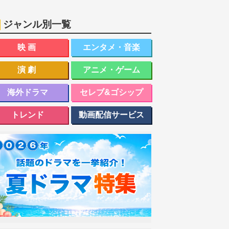
ジャンル別一覧
映画
エンタメ・音楽
演劇
アニメ・ゲーム
海外ドラマ
セレブ&ゴシップ
トレンド
動画配信サービス