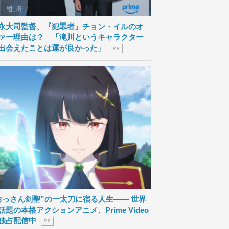
永大司監督、『犯罪者』チョン・イルのオ
ァー理由は？ 「滝川というキャラクター
出会えたことは運が良かった」
P R
おっさん剣聖”の一太刀に宿る人生―― 世界
話題の本格アクションアニメ、Prime Video
独占配信中
P R