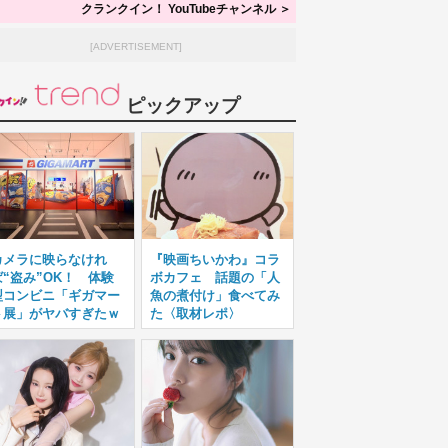
クランクイン！ YouTubeチャンネル ＞
[ADVERTISEMENT]
ピックアップ
カメラに映らなけれ
『映画ちいかわ』コラ
ば“盗み”OK！ 体験
ボカフェ 話題の「人
型コンビニ「ギガマー
魚の煮付け」食べてみ
ト展」がヤバすぎたｗ
た〈取材レポ〉