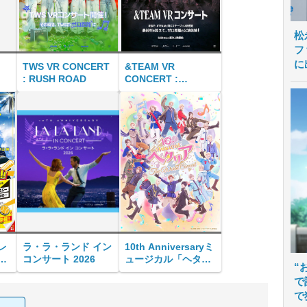
松
フ
に
TWS VR CONCERT
&TEAM VR
: RUSH ROAD
CONCERT :
BOUNDLESS
レ
ラ・ラ・ランド イン
10th Anniversaryミ
コンサート 2026
ュージカル「ヘタリ
“
ホ
ア～The World
で
Concert～」リバイ
で
バル・ビューイング