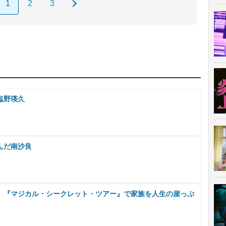
応援上映会
1
2
3
塩野瑛久
んだ南沙良
? 『マジカル・シークレット・ツアー』で家族を人生の崖っぷ