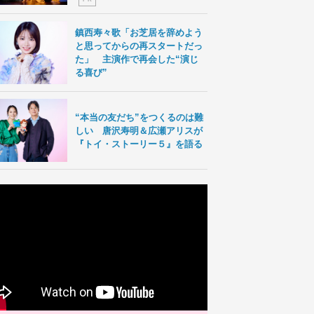
鎮西寿々歌「お芝居を辞めよう
と思ってからの再スタートだっ
た」 主演作で再会した“演じ
る喜び”
“本当の友だち”をつくるのは難
しい 唐沢寿明＆広瀬アリスが
『トイ・ストーリー５』を語る