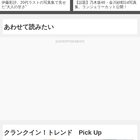
伊藤彩沙、20代ラストの写真集で見せ
【話題】乃木坂46・金川紗耶1st写真
た“大人の甘さ”
集、ランジェリーカット公開！
あわせて読みたい
[ADVERTISEMENT]
クランクイン！トレンド Pick Up