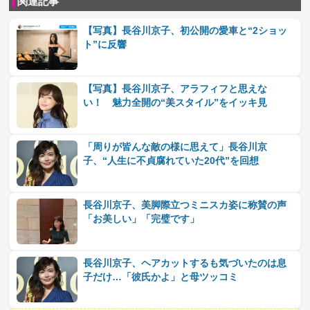
関連記事
【写真】長谷川京子、初公開の愛車と“2ショッ
ト”に反響
【写真】長谷川京子、アラフィフと思えな
い！ 魅力全開の“美スタイル”をイッキ見
「周りが皆んな敵の様に思えて」長谷川京
子、“人生に不貞腐れていた20代”を回想
長谷川京子、美脚際立つミニスカ姿に称賛の声
「お美しい」「完璧です」
長谷川京子、ヘアカットするも気づいたのは息
子だけ…「彼氏かよ」と母ツッコミ