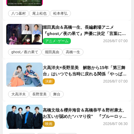
八つ墓村
尾上松也
松本孝弘
堀田真由＆高橋一生、長編劇場アニメ
『ghost／夜の果て』声優に決定「言葉には
できない沢山の感情を思い出しました」
アニメ･ゲーム
2026/8/7 07:00
ghost／夜の果て
堀田真由
高橋一生
大高洋夫×長野里美 解散から15年「第三舞
台」はいつでも当時に戻れる関係「やっぱり
他の方たちとは違います」
演劇
2026/8/7 07:00
大高洋夫
長野里美
舞台
高橋文哉＆櫻井海音＆高橋恭平＆野村康太、
お互いが認めた“ハマり役” 『ブルーロッ
ク』で築いた最高のチームワーク
映画
2026/8/7 06:30