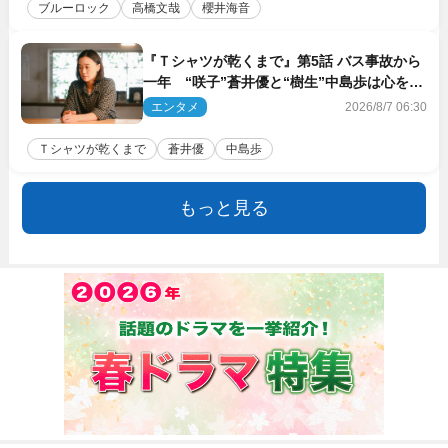
ブルーロック
高橋文哉
櫻井海音
『Ｔシャツが乾くまで』第5話 バス事故から
一年 “咲子”蒼井優と“樹生”中島歩は心を許
しあえる関係に
エンタメ
2026/8/7 06:30
Ｔシャツが乾くまで
蒼井優
中島歩
もっと見る