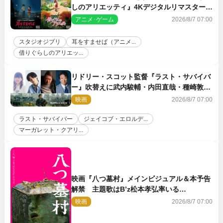
しのアリエッティ』4Kデジタルリマスターで
IMAX上映決定！
アニメ･ゲーム
2026/8/7 07:00
スタジオジブリ
耳をすませば（アニメ...
借りぐらしのアリエッ...
リドリー・スコット監督『ラスト・サバイバ
ー』吹替えに武内駿輔・内田直哉・種崎敦
美・井上和彦ら豪華声優陣が集結！
映画
2026/8/7 07:00
ラスト・サバイバー
ジェイコブ・エロルデ...
マーガレット・クアリ...
映画『八つ墓村』メインビジュアル＆本予告
解禁 主題歌はB’z松本孝弘率いる
TMG「DOOM」に決定
映画
2026/8/7 07:00