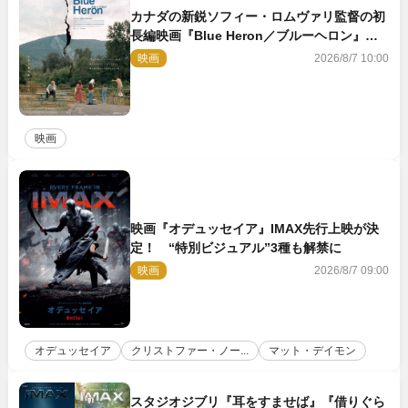
カナダの新鋭ソフィー・ロムヴァリ監督の初
長編映画『Blue Heron／ブルーヘロン』
10.23公開
映画
2026/8/7 10:00
映画
映画『オデュッセイア』IMAX先行上映が決
定！ “特別ビジュアル”3種も解禁に
映画
2026/8/7 09:00
オデュッセイア
クリストファー・ノー...
マット・デイモン
スタジオジブリ『耳をすませば』『借りぐら