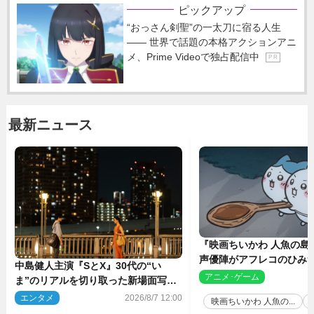
ピックアップ
“おっさん剣聖”の一太刀に宿る人生
―― 世界で話題の本格アクションアニ
メ、Prime Videoで独占配信中
P R
最新ニュース
『映画ちいかわ 人魚の島
声優陣がアフレコのひみ
中島健人主演『SとX』30代の“い
を解説！ 新カットも到
アニメ･ゲーム
2
ま”のリアルを切り取った新場面写真
5点解禁
エンタメ
2026/8/7 12:00
映画ちいかわ 人魚の...