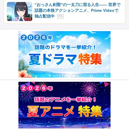
“おっさん剣聖”の一太刀に宿る人生―― 世界で
話題の本格アクションアニメ、Prime Videoで
独占配信中
P R