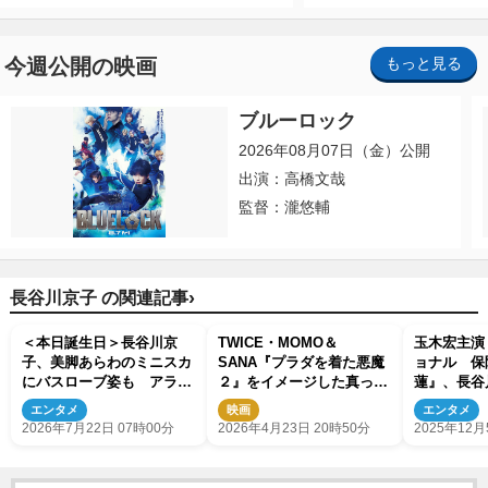
今週公開の映画
もっと見る
ブルーロック
2026年08月07日（金）公開
出演：高橋文哉
監督：瀧悠輔
›
長谷川京子 の関連記事
＜本日誕生日＞長谷川京
TWICE・MOMO＆
玉木宏主演
子、美脚あらわのミニスカ
SANA『プラダを着た悪魔
ョナル 保
にバスローブ姿も アラフ
２』をイメージした真っ赤
蓮』、長谷
ィフと思えない美スタイ
なドレスで登場！ジャパン
道ら追加キ
エンタメ
映画
エンタメ
ル！
アンバサダーに就任
開 “チー
2026年7月22日 07時00分
2026年4月23日 20時50分
2025年12月
くクセ者キ
彩る