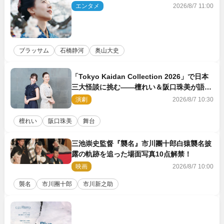
エンタメ
2026/8/7 11:00
ブラッサム
石橋静河
奥山大史
「Tokyo Kaidan Collection 2026」で日本
三大怪談に挑む――檀れい＆阪口珠美が語る
「牡丹灯籠」の新たな魅力
演劇
2026/8/7 10:30
檀れい
阪口珠美
舞台
三池崇史監督『襲名』市川團十郎白猿襲名披
露の軌跡を追った場面写真10点解禁！
映画
2026/8/7 10:00
襲名
市川團十郎
市川新之助