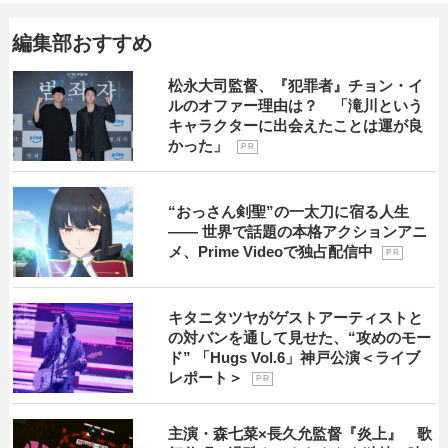
編集部おすすめ
松永大司監督、『犯罪者』チョン・イ
ルのオファー理由は？ 「滝川という
キャラクターに出会えたことは運が良
かった」
P R
“おっさん剣聖”の一太刀に宿る人生
―― 世界で話題の本格アクションアニ
メ、Prime Videoで独占配信中
P R
キタニタツヤがゲストアーティストと
の対バンを通して見せた、“攻めのモー
ド” 「Hugs Vol.6」神戸公演＜ライブ
レポート＞
P R
主演・森七菜×長久允監督『炎上』 歌