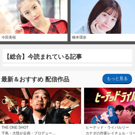
今田美桜
橋本環奈
【総合】今読まれている記事
最新＆おすすめ 配信作品
もっと見る
THE ONE SHOT
ヒーテッド・ライバルリー
千鳥・大悟が企画・プロデュー…
カナダの作家レイチェル・リ