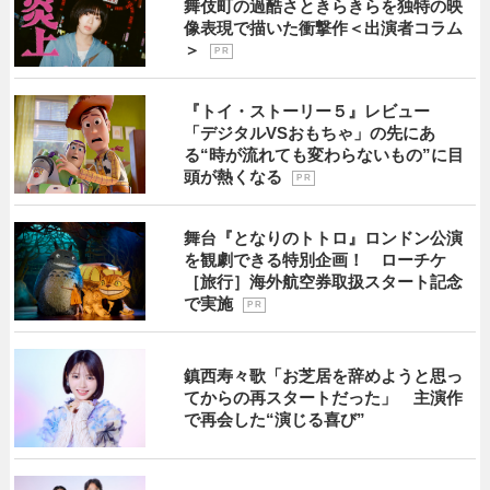
舞伎町の過酷さときらきらを独特の映
像表現で描いた衝撃作＜出演者コラム
＞
P R
『トイ・ストーリー５』レビュー
「デジタルVSおもちゃ」の先にあ
る“時が流れても変わらないもの”に目
頭が熱くなる
P R
舞台『となりのトトロ』ロンドン公演
を観劇できる特別企画！ ローチケ
［旅行］海外航空券取扱スタート記念
で実施
P R
鎮西寿々歌「お芝居を辞めようと思っ
てからの再スタートだった」 主演作
で再会した“演じる喜び”