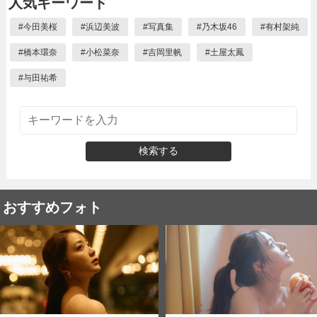
人気キーワード
#
今田美桜
#
浜辺美波
#
写真集
#
乃木坂46
#
有村架純
#
橋本環奈
#
小松菜奈
#
吉岡里帆
#
土屋太鳳
#
与田祐希
検索する
おすすめフォト