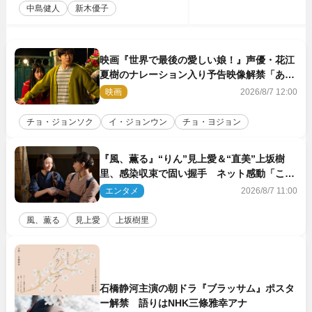
中島健人
新木優子
映画『世界で最後の愛しい娘！』声優・花江
夏樹のナレーション入り予告映像解禁「あふ
れ出る温かさに涙が止まらない！」
映画
2026/8/7 12:00
チョ・ジョンソク
イ・ジョンウン
チョ・ヨジョン
『風、薫る』“りん”見上愛＆“直美”上坂樹
里、感染収束で固い握手 ネット感動「この
バディは最強」「アツい」
エンタメ
2026/8/7 11:00
風、薫る
見上愛
上坂樹里
石橋静河主演の朝ドラ『ブラッサム』ポスタ
ー解禁 語りはNHK三條雅幸アナ