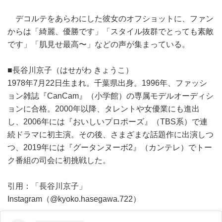
デコルテをあらわにした彼女のオフショットに、ファン
からは「綺麗、優勝です」「スタイル抜群でとっても素敵
です」「肌見せ最高〜」などの声が集まっている。
■長谷川京子（はせがわ きょうこ）
1978年7月22日生まれ。千葉県出身。1996年、ファッシ
ョン雑誌『CanCam』（小学館）の専属モデルオーディシ
ョンに合格。2000年以降、タレントや女優業にも進出
し、2006年には『おいしいプロポーズ』（TBS系）で連
続ドラマに初主演。その後、さまざまな話題作に出演しつ
つ、2019年には『グータンヌーボ2』（カンテレ）でトー
ク番組の司会に初挑戦した。
引用：「長谷川京子」
Instagram（@kyoko.hasegawa.722）