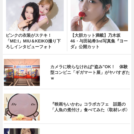
ピンクの衣装がステキ！
【大胆カット満載】乃木坂
「ME:I」MIU＆KEIKO撮り下
46・与田祐希3rd写真集『ヨー
ろしインタビューフォト
ダ』公開カット
カメラに映らなければ“盗み”OK！ 体験
型コンビニ「ギガマート展」がヤバすぎた
ｗ
『映画ちいかわ』コラボカフェ 話題の
「人魚の煮付け」食べてみた〈取材レポ〉