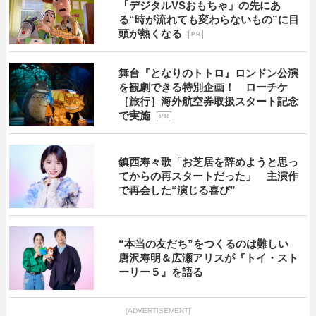
「デジタルVSおもちゃ」の先にあ
る“時が流れても変わらないもの”に目
頭が熱くなる
P R
舞台『となりのトトロ』ロンドン公演
を観劇できる特別企画！ ローチケ
［旅行］海外航空券取扱スタート記念
で実施
P R
鎮西寿々歌「お芝居を辞めようと思っ
てからの再スタートだった」 主演作
で再会した“演じる喜び”
“本当の友だち”をつくるのは難しい
唐沢寿明＆広瀬アリスが『トイ・スト
ーリー５』を語る
[ADVERTISEMENT]