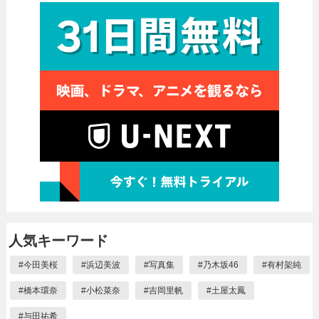
人気キーワード
#
今田美桜
#
浜辺美波
#
写真集
#
乃木坂46
#
有村架純
#
橋本環奈
#
小松菜奈
#
吉岡里帆
#
土屋太鳳
#
与田祐希