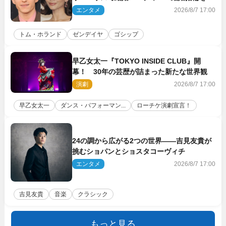
に着けたトムも初キャッチ
エンタメ
2026/8/7 17:00
トム・ホランド
ゼンデイヤ
ゴシップ
早乙女太一『TOKYO INSIDE CLUB』開
幕！ 30年の芸歴が詰まった新たな世界観
演劇
2026/8/7 17:00
早乙女太一
ダンス・パフォーマン...
ローチケ演劇宣言！
24の調から広がる2つの世界――吉見友貴が
挑むショパンとショスタコーヴィチ
エンタメ
2026/8/7 17:00
吉見友貴
音楽
クラシック
もっと見る