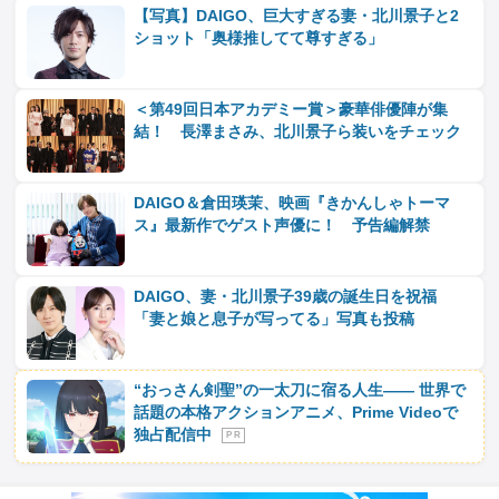
【写真】DAIGO、巨大すぎる妻・北川景子と2
ショット「奥様推してて尊すぎる」
＜第49回日本アカデミー賞＞豪華俳優陣が集
結！ 長澤まさみ、北川景子ら装いをチェック
DAIGO＆倉田瑛茉、映画『きかんしゃトーマ
ス』最新作でゲスト声優に！ 予告編解禁
DAIGO、妻・北川景子39歳の誕生日を祝福
「妻と娘と息子が写ってる」写真も投稿
“おっさん剣聖”の一太刀に宿る人生―― 世界で
話題の本格アクションアニメ、Prime Videoで
独占配信中
P R