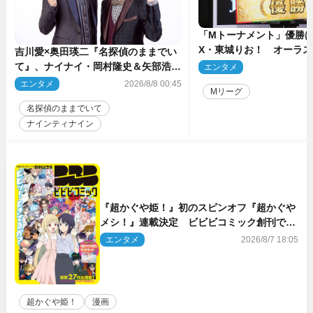
「Mトーナメント」優勝はB
X・東城りお！ オーラ
吉川愛×奥田瑛二『名探偵のままでい
後は自ら和了って幕引き
て』、ナイナイ・岡村隆史＆矢部浩之
エンタメ
2
のゲスト出演が決定！
エンタメ
2026/8/8 00:45
Mリーグ
名探偵のままでいて
ナインティナイン
『超かぐや姫！』初のスピンオフ『超かぐや
メシ！』連載決定 ビビビコミック創刊で31
作品一挙公開
エンタメ
2026/8/7 18:05
超かぐや姫！
漫画