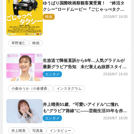
ゆうばり国際映画祭観客賞受賞！ “終活タ
クシー”ロードムービー『ごじゃっぺタクシ
ー』10月公開＆予告解禁
映画
2026/8/7 18:00
草野速仁
映画
生放送で降板直訴から6年…人気グラドルが
最新グラビア告知 未だ衰えぬ抜群スタイル
に反響
エンタメ
2026/8/7 18:00
小倉ゆうか（小倉優香...
インスタグラム
井上晴美51歳、“可愛いアイドル”に憧れ
も“グラビア路線”に――芸能生活35年を赤
裸々に語る 27年ぶりに写真集発売
エンタメ
2026/8/7 18:00
井上晴美
写真集
インタビュー