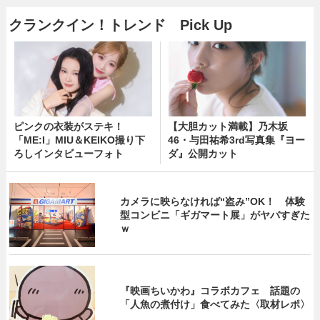
クランクイン！トレンド Pick Up
ピンクの衣装がステキ！
【大胆カット満載】乃木坂
「ME:I」MIU＆KEIKO撮り下
46・与田祐希3rd写真集『ヨー
ろしインタビューフォト
ダ』公開カット
カメラに映らなければ“盗み”OK！ 体験
型コンビニ「ギガマート展」がヤバすぎた
ｗ
『映画ちいかわ』コラボカフェ 話題の
「人魚の煮付け」食べてみた〈取材レポ〉