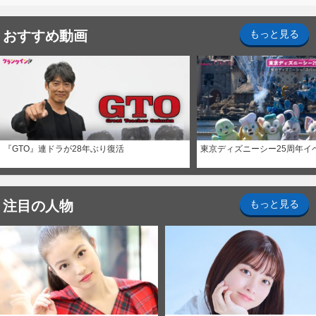
おすすめ動画
もっと見る
『GTO』連ドラが28年ぶり復活
東京ディズニーシー25周年イ
注目の人物
もっと見る