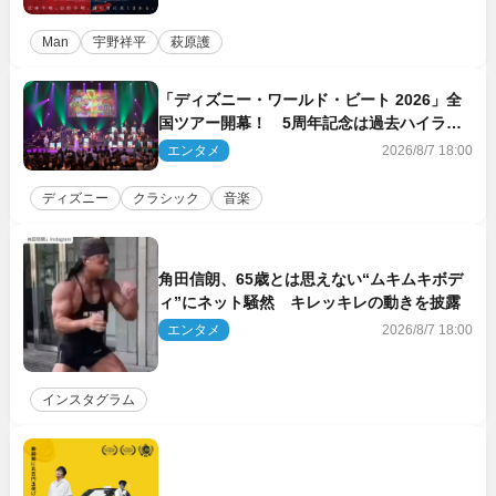
Man
宇野祥平
萩原護
「ディズニー・ワールド・ビート 2026」全
国ツアー開幕！ 5周年記念は過去ハイライ
ト＆クルーズ旅を大満喫！【潜入レポート】
エンタメ
2026/8/7 18:00
ディズニー
クラシック
音楽
角田信朗、65歳とは思えない“ムキムキボデ
ィ”にネット騒然 キレッキレの動きを披露
エンタメ
2026/8/7 18:00
インスタグラム