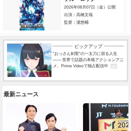
2026年08月07日（金）公開
出演：高橋文哉
監督：瀧悠輔
ピックアップ
“おっさん剣聖”の一太刀に宿る人生
―― 世界で話題の本格アクションアニ
メ、Prime Videoで独占配信中
P R
最新ニュース