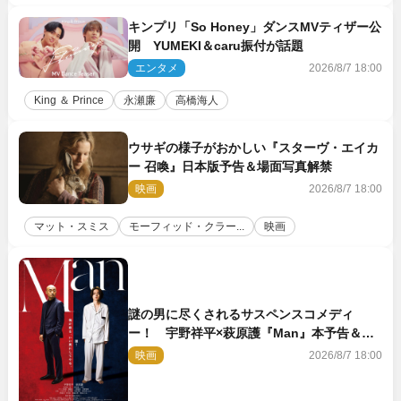
キンプリ「So Honey」ダンスMVティザー公
開 YUMEKI＆caru振付が話題
エンタメ
2026/8/7 18:00
King ＆ Prince
永瀬廉
高橋海人
ウサギの様子がおかしい『スターヴ・エイカ
ー 召喚』日本版予告＆場面写真解禁
映画
2026/8/7 18:00
マット・スミス
モーフィッド・クラー...
映画
謎の男に尽くされるサスペンスコメディ
ー！ 宇野祥平×萩原護『Man』本予告＆新
ビジュアル解禁
映画
2026/8/7 18:00