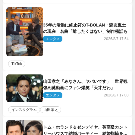
35年の活動に終止符のT-BOLAN・森友嵐士
の現在 名曲「離したくはない」制作秘話も
エンタメ
2026/8/7 17:54
TikTok
山田孝之「みなさん、ヤバいです」 世界観
強め謎動画にファン爆笑「天才だわ」
エンタメ
2026/8/7 17:00
インスタグラム
山田孝之
トム・ホランド＆ゼンデイヤ、英高級カント
リーハウスで結婚パーティー 結婚指輪を身