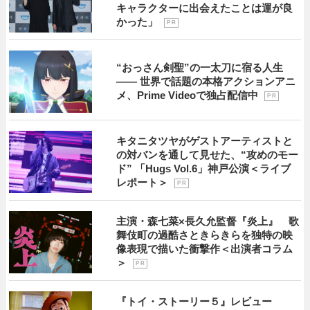
キャラクターに出会えたことは運が良
かった」
P R
“おっさん剣聖”の一太刀に宿る人生
―― 世界で話題の本格アクションアニ
メ、Prime Videoで独占配信中
P R
キタニタツヤがゲストアーティストと
の対バンを通して見せた、“攻めのモー
ド” 「Hugs Vol.6」神戸公演＜ライブ
レポート＞
P R
主演・森七菜×長久允監督『炎上』 歌
舞伎町の過酷さときらきらを独特の映
像表現で描いた衝撃作＜出演者コラム
＞
P R
『トイ・ストーリー５』レビュー