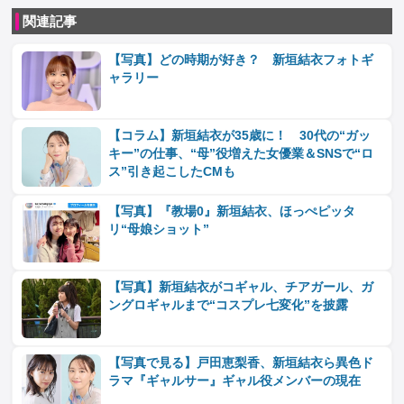
関連記事
【写真】どの時期が好き？ 新垣結衣フォトギ
ャラリー
【コラム】新垣結衣が35歳に！ 30代の“ガッ
キー”の仕事、“母”役増えた女優業＆SNSで“ロ
ス”引き起こしたCMも
【写真】『教場0』新垣結衣、ほっぺピッタ
リ“母娘ショット”
【写真】新垣結衣がコギャル、チアガール、ガ
ングロギャルまで“コスプレ七変化”を披露
【写真で見る】戸田恵梨香、新垣結衣ら異色ド
ラマ『ギャルサー』ギャル役メンバーの現在