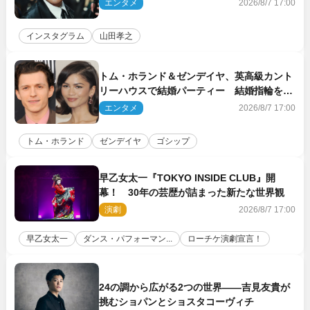
エンタメ
2026/8/7 17:00
インスタグラム
山田孝之
トム・ホランド＆ゼンデイヤ、英高級カント
リーハウスで結婚パーティー 結婚指輪を身
に着けたトムも初キャッチ
エンタメ
2026/8/7 17:00
トム・ホランド
ゼンデイヤ
ゴシップ
早乙女太一『TOKYO INSIDE CLUB』開
幕！ 30年の芸歴が詰まった新たな世界観
演劇
2026/8/7 17:00
早乙女太一
ダンス・パフォーマン...
ローチケ演劇宣言！
24の調から広がる2つの世界――吉見友貴が
挑むショパンとショスタコーヴィチ