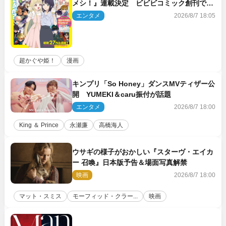
メシ！』連載決定 ビビビコミック創刊で31
作品一挙公開
エンタメ
2026/8/7 18:05
超かぐや姫！
漫画
キンプリ「So Honey」ダンスMVティザー公
開 YUMEKI＆caru振付が話題
エンタメ
2026/8/7 18:00
King ＆ Prince
永瀬廉
高橋海人
ウサギの様子がおかしい『スターヴ・エイカ
ー 召喚』日本版予告＆場面写真解禁
映画
2026/8/7 18:00
マット・スミス
モーフィッド・クラー...
映画