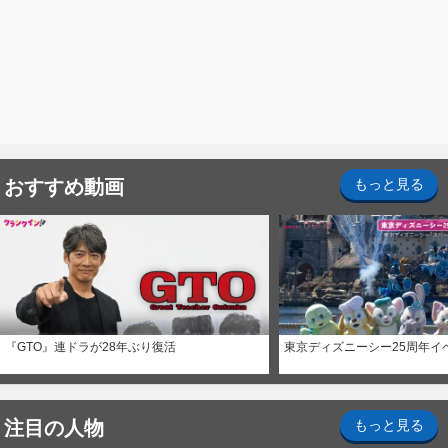
おすすめ動画
もっと見る
『GTO』連ドラが28年ぶり復活
東京ディズニーシー25周年イ
注目の人物
もっと見る