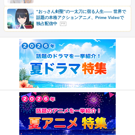
“おっさん剣聖”の一太刀に宿る人生―― 世界で
話題の本格アクションアニメ、Prime Videoで
独占配信中
P R