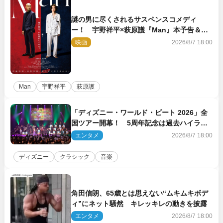
謎の男に尽くされるサスペンスコメディ
ー！ 宇野祥平×萩原護『Man』本予告＆新
ビジュアル解禁
映画
2026/8/7 18:00
Man
宇野祥平
萩原護
「ディズニー・ワールド・ビート 2026」全
国ツアー開幕！ 5周年記念は過去ハイライ
ト＆クルーズ旅を大満喫！【潜入レポート】
エンタメ
2026/8/7 18:00
ディズニー
クラシック
音楽
角田信朗、65歳とは思えない“ムキムキボデ
ィ”にネット騒然 キレッキレの動きを披露
エンタメ
2026/8/7 18:00