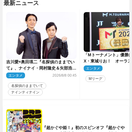
最新ニュース
「Mトーナメント」優勝はB
X・東城りお！ オーラ
吉川愛×奥田瑛二『名探偵のままでい
後は自ら和了って幕引き
て』、ナイナイ・岡村隆史＆矢部浩之
エンタメ
2
のゲスト出演が決定！
エンタメ
2026/8/8 00:45
Mリーグ
名探偵のままでいて
ナインティナイン
『超かぐや姫！』初のスピンオフ『超かぐや