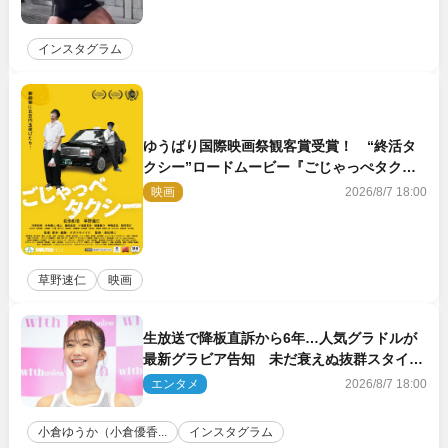
インスタグラム
ゆうばり国際映画祭観客賞受賞！ “終活タ
クシー”ロードムービー『ごじゃっぺタクシ
ー』10月公開＆予告解禁
映画
2026/8/7 18:00
草野速仁
映画
生放送で降板直訴から6年…人気グラドルが
最新グラビア告知 未だ衰えぬ抜群スタイル
に反響
エンタメ
2026/8/7 18:00
小倉ゆうか（小倉優香...
インスタグラム