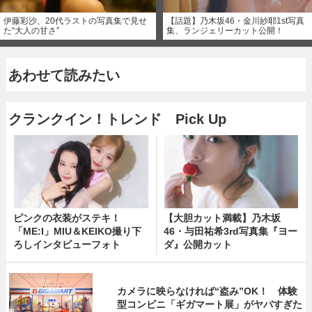
伊藤彩沙、20代ラストの写真集で見せ
【話題】乃木坂46・金川紗耶1st写真
た“大人の甘さ”
集、ランジェリーカット公開！
あわせて読みたい
クランクイン！トレンド Pick Up
ピンクの衣装がステキ！
【大胆カット満載】乃木坂
「ME:I」MIU＆KEIKO撮り下
46・与田祐希3rd写真集『ヨー
ろしインタビューフォト
ダ』公開カット
カメラに映らなければ“盗み”OK！ 体験
型コンビニ「ギガマート展」がヤバすぎた