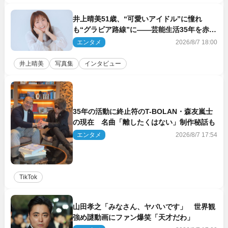
井上晴美51歳、“可愛いアイドル”に憧れ
も“グラビア路線”に――芸能生活35年を赤
裸々に語る 27年ぶりに写真集発売
エンタメ
2026/8/7 18:00
井上晴美
写真集
インタビュー
35年の活動に終止符のT-BOLAN・森友嵐士
の現在 名曲「離したくはない」制作秘話も
エンタメ
2026/8/7 17:54
TikTok
山田孝之「みなさん、ヤバいです」 世界観
強め謎動画にファン爆笑「天才だわ」