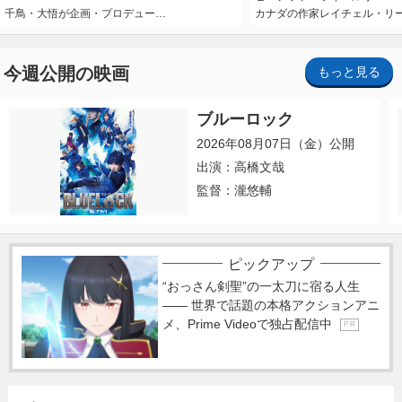
千鳥・大悟が企画・プロデュー…
カナダの作家レイチェル・リ
今週公開の映画
もっと見る
ブルーロック
2026年08月07日（金）公開
出演：高橋文哉
監督：瀧悠輔
ピックアップ
“おっさん剣聖”の一太刀に宿る人生
―― 世界で話題の本格アクションアニ
メ、Prime Videoで独占配信中
P R