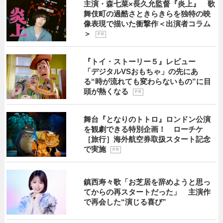
主演・森七菜×長久允監督『炎上』 歌
舞伎町の過酷さときらきらを独特の映
像表現で描いた衝撃作＜出演者コラム
＞
P R
『トイ・ストーリー５』レビュー
「デジタルVSおもちゃ」の先にあ
る“時が流れても変わらないもの”に目
頭が熱くなる
P R
舞台『となりのトトロ』ロンドン公演
を観劇できる特別企画！ ローチケ
［旅行］海外航空券取扱スタート記念
で実施
P R
鎮西寿々歌「お芝居を辞めようと思っ
てからの再スタートだった」 主演作
で再会した“演じる喜び”