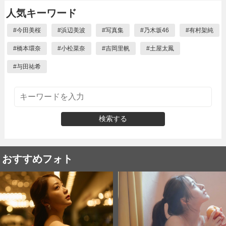
人気キーワード
#
今田美桜
#
浜辺美波
#
写真集
#
乃木坂46
#
有村架純
#
橋本環奈
#
小松菜奈
#
吉岡里帆
#
土屋太鳳
#
与田祐希
検索する
おすすめフォト