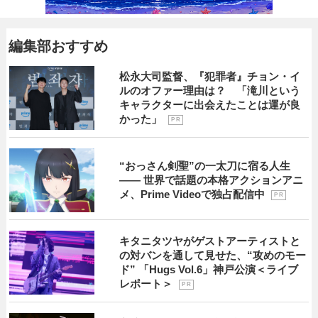
編集部おすすめ
松永大司監督、『犯罪者』チョン・イ
ルのオファー理由は？ 「滝川という
キャラクターに出会えたことは運が良
かった」
P R
“おっさん剣聖”の一太刀に宿る人生
―― 世界で話題の本格アクションアニ
メ、Prime Videoで独占配信中
P R
キタニタツヤがゲストアーティストと
の対バンを通して見せた、“攻めのモー
ド” 「Hugs Vol.6」神戸公演＜ライブ
レポート＞
P R