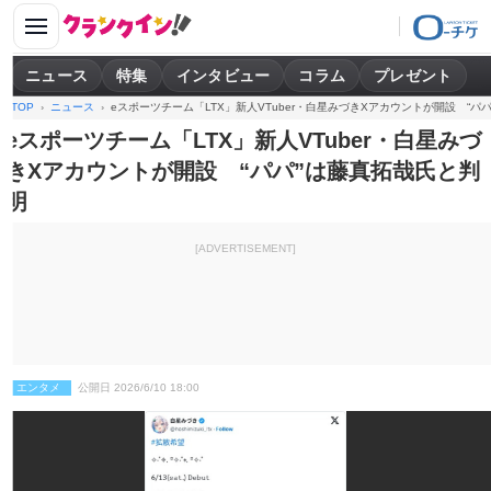
ニュース
特集
インタビュー
コラム
プレゼント
TOP
ニュース
eスポーツチーム「LTX」新人VTuber・白星みづきXアカウントが開設 “パ
eスポーツチーム「LTX」新人VTuber・白星みづ
きXアカウントが開設 “パパ”は藤真拓哉氏と判
明
[ADVERTISEMENT]
エンタメ
公開日 2026/6/10 18:00