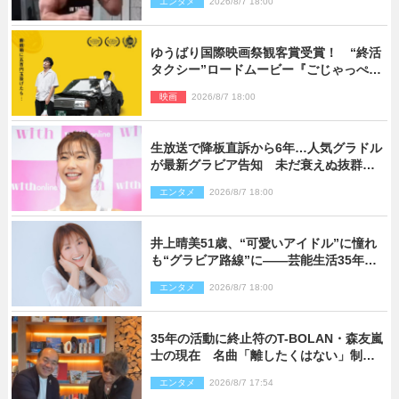
エンタメ
2026/8/7 18:00
ゆうばり国際映画祭観客賞受賞！ “終活
タクシー”ロードムービー『ごじゃっぺタ
クシー』10月公開＆予告解禁
映画
2026/8/7 18:00
生放送で降板直訴から6年…人気グラドル
が最新グラビア告知 未だ衰えぬ抜群ス
タイルに反響
エンタメ
2026/8/7 18:00
井上晴美51歳、“可愛いアイドル”に憧れ
も“グラビア路線”に――芸能生活35年を
赤裸々に語る 27年ぶりに写真集発売
エンタメ
2026/8/7 18:00
35年の活動に終止符のT-BOLAN・森友嵐
士の現在 名曲「離したくはない」制作
秘話も
エンタメ
2026/8/7 17:54