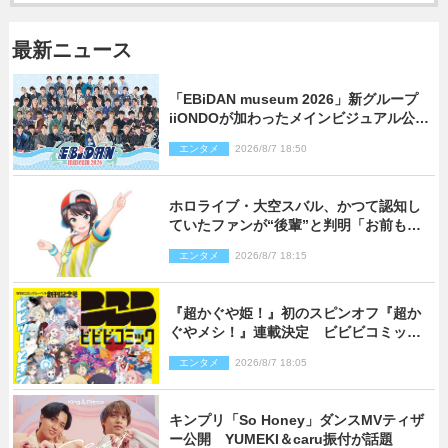
最新ニュース
「EBiDAN museum 2026」新グループ
iiONDOが加わったメインビジュアル公
開！ 開催記念グッズラインナップも
エンタメ
2026/8/7 18:50
ホロライブ・大空スバル、かつて認知し
ていたファンが“後輩”と判明「お前もし
かしてあのときの？」
エンタメ
2026/8/7 18:15
『超かぐや姫！』初のスピンオフ『超か
ぐやメシ！』連載決定 ビビビコミック
創刊で31作品一挙公開
エンタメ
2026/8/7 18:05
キンプリ「So Honey」ダンスMVティザ
ー公開 YUMEKI＆caru振付が話題