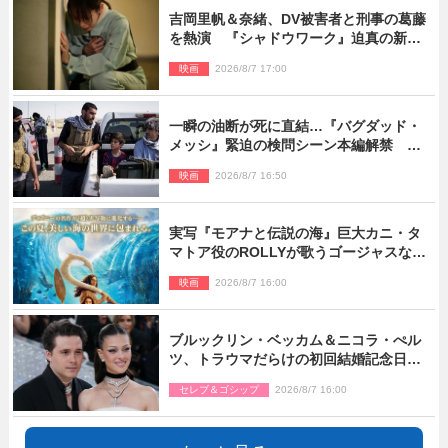
吉岡里帆＆奈緒、DV被害者と刑事の葛藤
を熱演 『シャドウワーク』迫真の新場
面写真公開
映画
2026/8/7 17:00
一瞬の油断が死に直結…『バグダッド・
メッシ』緊迫の検問シーン本編解禁 監
督メッセージも到着
映画
2026/8/7 16:50
実写『モアナと伝説の海』巨大カニ・タ
マトア役のROLLYが歌うゴージャスな劇
中歌「シャイニー」本編映像解禁
映画
2026/8/7 16:00
ブルックリン・ベッカム＆ニコラ・ぺル
ツ、トラウマだらけの初回結婚記念日は
もう祝わない
セレブ＆ゴシップ
2026/8/7 16:00