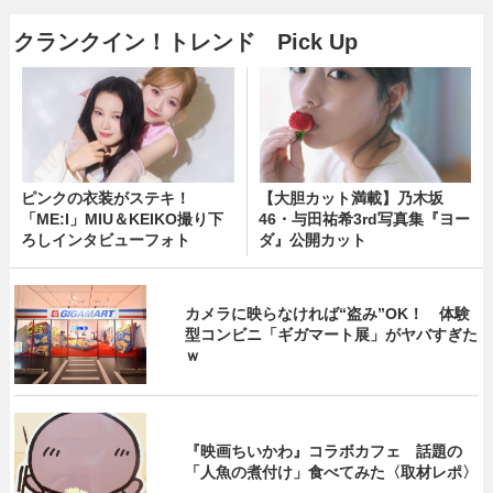
クランクイン！トレンド Pick Up
ピンクの衣装がステキ！
【大胆カット満載】乃木坂
「ME:I」MIU＆KEIKO撮り下
46・与田祐希3rd写真集『ヨー
ろしインタビューフォト
ダ』公開カット
カメラに映らなければ“盗み”OK！ 体験
型コンビニ「ギガマート展」がヤバすぎた
ｗ
『映画ちいかわ』コラボカフェ 話題の
「人魚の煮付け」食べてみた〈取材レポ〉