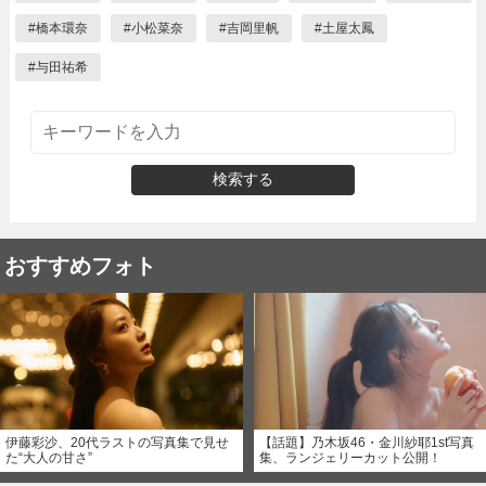
#
橋本環奈
#
小松菜奈
#
吉岡里帆
#
土屋太鳳
#
与田祐希
検索する
おすすめフォト
伊藤彩沙、20代ラストの写真集で見せ
【話題】乃木坂46・金川紗耶1st写真
た“大人の甘さ”
集、ランジェリーカット公開！