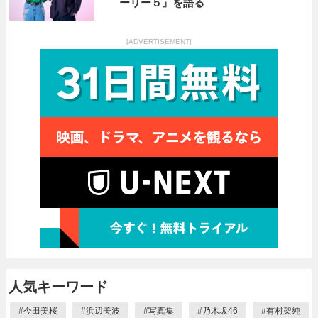
ーリー５』を語る
[ADVERTISEMENT]
人気キーワード
#
今田美桜
#
浜辺美波
#
写真集
#
乃木坂46
#
有村架純