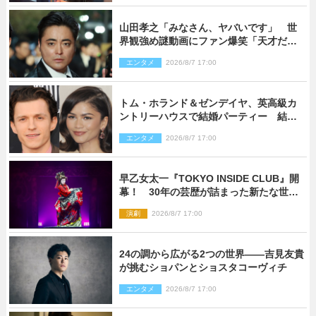
山田孝之「みなさん、ヤバいです」 世
界観強め謎動画にファン爆笑「天才だ
わ」
エンタメ
2026/8/7 17:00
トム・ホランド＆ゼンデイヤ、英高級カ
ントリーハウスで結婚パーティー 結婚
指輪を身に着けたトムも初キャッチ
エンタメ
2026/8/7 17:00
早乙女太一『TOKYO INSIDE CLUB』開
幕！ 30年の芸歴が詰まった新たな世界
観
演劇
2026/8/7 17:00
24の調から広がる2つの世界――吉見友貴
が挑むショパンとショスタコーヴィチ
エンタメ
2026/8/7 17:00