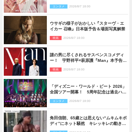
エンタメ
2026/8/7 18:00
ウサギの様子がおかしい『スターヴ・エ
イカー 召喚』日本版予告＆場面写真解禁
映画
2026/8/7 18:00
謎の男に尽くされるサスペンスコメディ
ー！ 宇野祥平×萩原護『Man』本予告＆
新ビジュアル解禁
映画
2026/8/7 18:00
「ディズニー・ワールド・ビート 2026」
全国ツアー開幕！ 5周年記念は過去ハイ
ライト＆クルーズ旅を大満喫！【潜入レ
エンタメ
2026/8/7 18:00
ポート】
角田信朗、65歳とは思えない“ムキムキボ
ディ”にネット騒然 キレッキレの動きを
披露