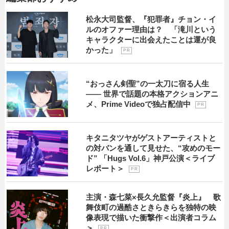
松永大司監督、『犯罪者』チョン・イ
ルのオファー理由は？ 「滝川という
キャラクターに出会えたことは運が良
かった」
P R
“おっさん剣聖”の一太刀に宿る人生
―― 世界で話題の本格アクションアニ
メ、Prime Videoで独占配信中
P R
キタニタツヤがゲストアーティストと
の対バンを通して見せた、“攻めのモー
ド” 「Hugs Vol.6」神戸公演＜ライブ
レポート＞
P R
主演・森七菜×長久允監督『炎上』 歌
舞伎町の過酷さときらきらを独特の映
像表現で描いた衝撃作＜出演者コラム
＞
P R