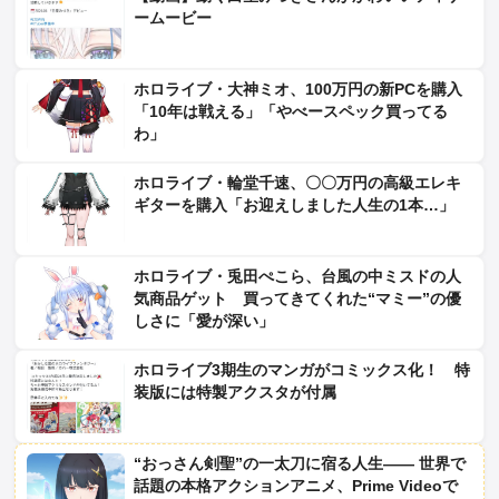
ームービー
ホロライブ・大神ミオ、100万円の新PCを購入
「10年は戦える」「やべースペック買ってる
わ」
ホロライブ・輪堂千速、〇〇万円の高級エレキ
ギターを購入「お迎えしました人生の1本…」
ホロライブ・兎田ぺこら、台風の中ミスドの人
気商品ゲット 買ってきてくれた“マミー”の優
しさに「愛が深い」
ホロライブ3期生のマンガがコミックス化！ 特
装版には特製アクスタが付属
“おっさん剣聖”の一太刀に宿る人生―― 世界で
話題の本格アクションアニメ、Prime Videoで