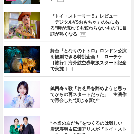
『トイ・ストーリー５』レビュー
「デジタルVSおもちゃ」の先にあ
る“時が流れても変わらないもの”に目
頭が熱くなる
P R
舞台『となりのトトロ』ロンドン公演
を観劇できる特別企画！ ローチケ
［旅行］海外航空券取扱スタート記念
で実施
P R
鎮西寿々歌「お芝居を辞めようと思っ
てからの再スタートだった」 主演作
で再会した“演じる喜び”
“本当の友だち”をつくるのは難しい
唐沢寿明＆広瀬アリスが『トイ・スト