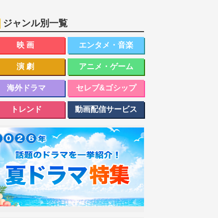
ジャンル別一覧
映画
エンタメ・音楽
演劇
アニメ・ゲーム
海外ドラマ
セレブ&ゴシップ
トレンド
動画配信サービス