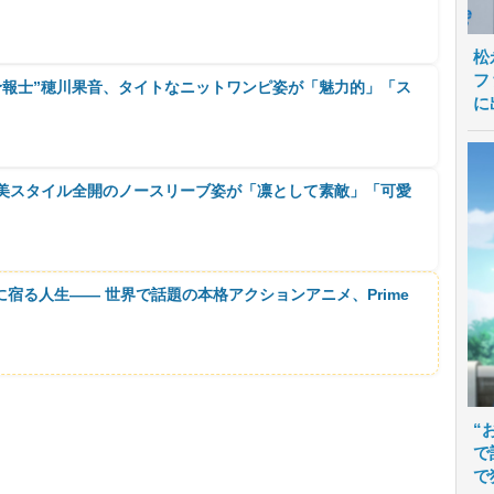
松
フ
象予報士”穂川果音、タイトなニットワンピ姿が「魅力的」「ス
に
、美スタイル全開のノースリーブ姿が「凛として素敵」「可愛
に宿る人生―― 世界で話題の本格アクションアニメ、Prime
“
で
で