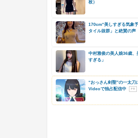
枚）
170cm“美しすぎる気
タイル抜群」と絶賛の声
中村雅俊の美人娘36歳
すぎる」
“おっさん剣聖”の一太刀
Videoで独占配信中
P R