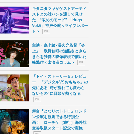
キタニタツヤがゲストアーティ
ストとの対バンを通して見せ
た、“攻めのモード” 「Hugs
Vol.6」神戸公演＜ライブレポー
ト＞
P R
主演・森七菜×長久允監督『炎
上』 歌舞伎町の過酷さときら
きらを独特の映像表現で描いた
衝撃作＜出演者コラム＞
P R
『トイ・ストーリー５』レビュ
ー 「デジタルVSおもちゃ」の
先にある“時が流れても変わら
ないもの”に目頭が熱くなる
P R
舞台『となりのトトロ』ロンド
ン公演を観劇できる特別企
画！ ローチケ［旅行］海外航
空券取扱スタート記念で実施
P R