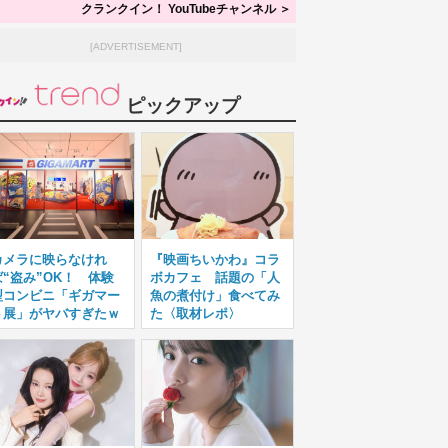
クランクイン！ YouTubeチャンネル ＞
[ADVERTISEMENT]
ピックアップ
カメラに映らなけれ
『映画ちいかわ』コラ
ば“盗み”OK！ 体験
ボカフェ 話題の「人
型コンビニ「ギガマー
魚の煮付け」食べてみ
ト展」がヤバすぎたｗ
た〈取材レポ〉