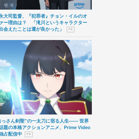
永大司監督、『犯罪者』チョン・イルのオ
ァー理由は？ 「滝川というキャラクター
出会えたことは運が良かった」
P R
おっさん剣聖”の一太刀に宿る人生―― 世界
話題の本格アクションアニメ、Prime Video
独占配信中
P R