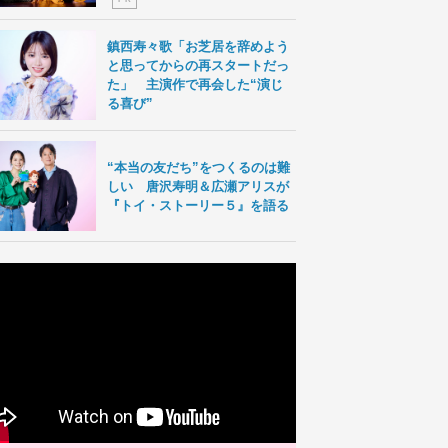
鎮西寿々歌「お芝居を辞めよう
と思ってからの再スタートだっ
た」 主演作で再会した“演じ
る喜び”
“本当の友だち”をつくるのは難
しい 唐沢寿明＆広瀬アリスが
『トイ・ストーリー５』を語る