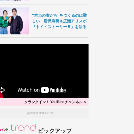
“本当の友だち”をつくるのは難
しい 唐沢寿明＆広瀬アリスが
『トイ・ストーリー５』を語る
クランクイン！ YouTubeチャンネル ＞
[ADVERTISEMENT]
ピックアップ