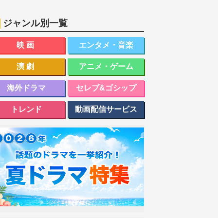
ジャンル別一覧
映画
エンタメ・音楽
演劇
アニメ・ゲーム
海外ドラマ
セレブ&ゴシップ
トレンド
動画配信サービス