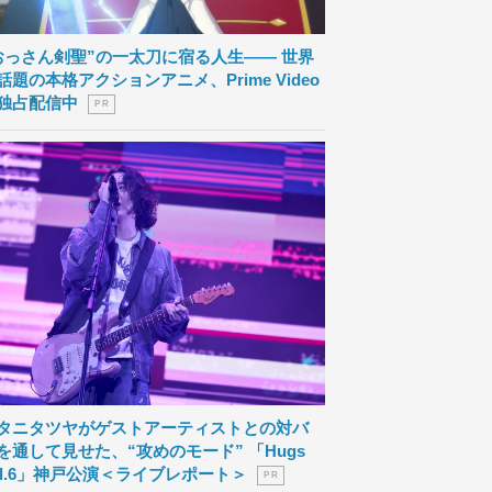
おっさん剣聖”の一太刀に宿る人生―― 世界
話題の本格アクションアニメ、Prime Video
独占配信中
P R
タニタツヤがゲストアーティストとの対バ
を通して見せた、“攻めのモード” 「Hugs
ol.6」神戸公演＜ライブレポート＞
P R