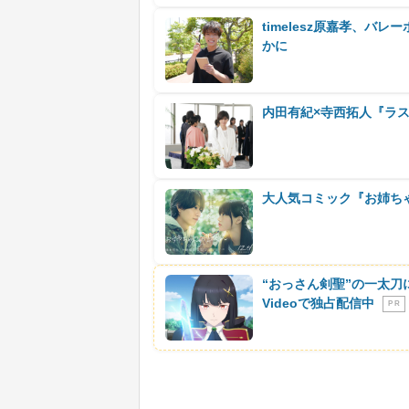
timelesz原嘉孝、
かに
内田有紀×寺西拓人『ラ
大人気コミック『お姉ちゃ
“おっさん剣聖”の一太刀
Videoで独占配信中
P R