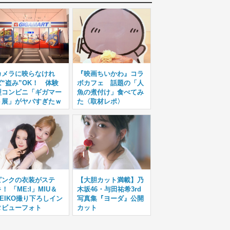
カメラに映らなけれ
『映画ちいかわ』コラ
ば“盗み”OK！ 体験
ボカフェ 話題の「人
型コンビニ「ギガマー
魚の煮付け」食べてみ
ト展」がヤバすぎたｗ
た〈取材レポ〉
ピンクの衣装がステ
【大胆カット満載】乃
！ 「ME:I」MIU＆
木坂46・与田祐希3rd
KEIKO撮り下ろしイン
写真集『ヨーダ』公開
タビューフォト
カット