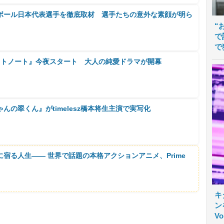
バレーボール日本代表選手を徹底取材 選手たちの意外な素顔が明ら
“
で
で
ストノート』今夜スタート 大人の純愛ドラマが開幕
んの翠くん』がtimelesz橋本将生主演で実写化
に宿る人生―― 世界で話題の本格アクションアニメ、Prime
キ
ン
V