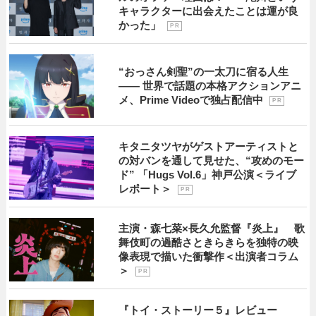
キャラクターに出会えたことは運が良
かった」
P R
“おっさん剣聖”の一太刀に宿る人生
―― 世界で話題の本格アクションアニ
メ、Prime Videoで独占配信中
P R
キタニタツヤがゲストアーティストと
の対バンを通して見せた、“攻めのモー
ド” 「Hugs Vol.6」神戸公演＜ライブ
レポート＞
P R
主演・森七菜×長久允監督『炎上』 歌
舞伎町の過酷さときらきらを独特の映
像表現で描いた衝撃作＜出演者コラム
＞
P R
『トイ・ストーリー５』レビュー