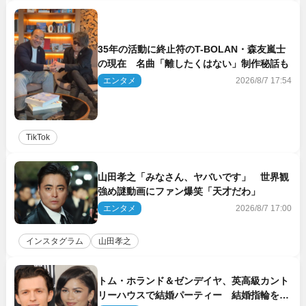
35年の活動に終止符のT-BOLAN・森友嵐士
の現在 名曲「離したくはない」制作秘話も
エンタメ
2026/8/7 17:54
TikTok
山田孝之「みなさん、ヤバいです」 世界観
強め謎動画にファン爆笑「天才だわ」
エンタメ
2026/8/7 17:00
インスタグラム
山田孝之
トム・ホランド＆ゼンデイヤ、英高級カント
リーハウスで結婚パーティー 結婚指輪を身