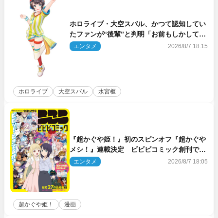
ホロライブ・大空スバル、かつて認知してい
たファンが“後輩”と判明「お前もしかしてあ
のときの？」
エンタメ
2026/8/7 18:15
ホロライブ
大空スバル
水宮枢
『超かぐや姫！』初のスピンオフ『超かぐや
メシ！』連載決定 ビビビコミック創刊で31
作品一挙公開
エンタメ
2026/8/7 18:05
超かぐや姫！
漫画