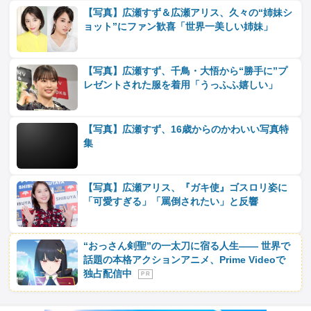
【写真】広瀬すず＆広瀬アリス、久々の“姉妹シ
ョット”にファン歓喜「世界一美しい姉妹」
【写真】広瀬すず、千鳥・大悟から“勝手に”プ
レゼントされた服を着用「うっふふ嬉しい」
【写真】広瀬すず、16歳からのかわいい写真特
集
【写真】広瀬アリス、『ガキ使』ゴスロリ姿に
「可愛すぎる」「罵倒されたい」と反響
“おっさん剣聖”の一太刀に宿る人生―― 世界で
話題の本格アクションアニメ、Prime Videoで
独占配信中
P R