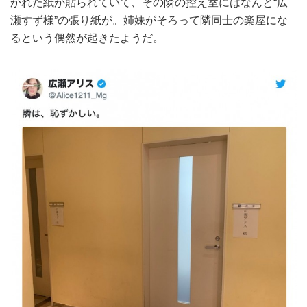
かれた紙が貼られていて、その隣の控え室にはなんと“広
瀬すず様”の張り紙が。姉妹がそろって隣同士の楽屋にな
るという偶然が起きたようだ。