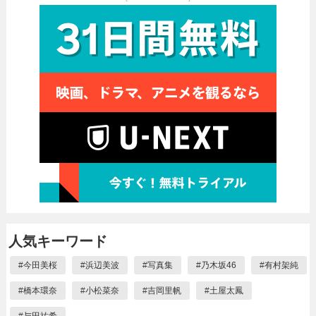
人気キーワード
#
今田美桜
#
浜辺美波
#
写真集
#
乃木坂46
#
有村架純
#
橋本環奈
#
小松菜奈
#
吉岡里帆
#
土屋太鳳