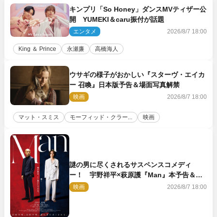
キンプリ「So Honey」ダンスMVティザー公
開 YUMEKI＆caru振付が話題
エンタメ
2026/8/7 18:00
King ＆ Prince
永瀬廉
高橋海人
ウサギの様子がおかしい『スターヴ・エイカ
ー 召喚』日本版予告＆場面写真解禁
映画
2026/8/7 18:00
マット・スミス
モーフィッド・クラー...
映画
謎の男に尽くされるサスペンスコメディ
ー！ 宇野祥平×萩原護『Man』本予告＆新
ビジュアル解禁
映画
2026/8/7 18:00