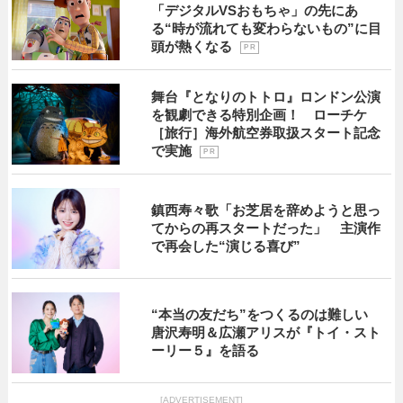
「デジタルVSおもちゃ」の先にあ
る“時が流れても変わらないもの”に目
頭が熱くなる
P R
舞台『となりのトトロ』ロンドン公演
を観劇できる特別企画！ ローチケ
［旅行］海外航空券取扱スタート記念
で実施
P R
鎮西寿々歌「お芝居を辞めようと思っ
てからの再スタートだった」 主演作
で再会した“演じる喜び”
“本当の友だち”をつくるのは難しい
唐沢寿明＆広瀬アリスが『トイ・スト
ーリー５』を語る
[ADVERTISEMENT]