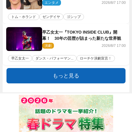
に着けたトムも初キャッチ
エンタメ
2026/8/7 17:00
トム・ホランド
ゼンデイヤ
ゴシップ
早乙女太一『TOKYO INSIDE CLUB』開
幕！ 30年の芸歴が詰まった新たな世界観
演劇
2026/8/7 17:00
早乙女太一
ダンス・パフォーマン...
ローチケ演劇宣言！
もっと見る