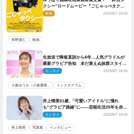
クシー”ロードムービー『ごじゃっぺタクシ
ー』10月公開＆予告解禁
映画
2026/8/7 18:00
草野速仁
映画
生放送で降板直訴から6年…人気グラドルが
最新グラビア告知 未だ衰えぬ抜群スタイル
に反響
エンタメ
2026/8/7 18:00
小倉ゆうか（小倉優香...
インスタグラム
井上晴美51歳、“可愛いアイドル”に憧れ
も“グラビア路線”に――芸能生活35年を赤
裸々に語る 27年ぶりに写真集発売
エンタメ
2026/8/7 18:00
井上晴美
写真集
インタビュー