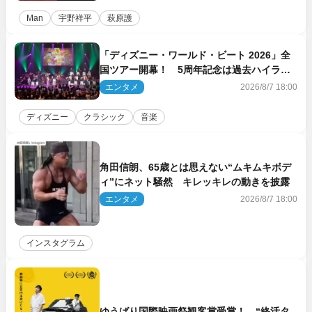
Man
宇野祥平
萩原護
「ディズニー・ワールド・ビート 2026」全
国ツアー開幕！ 5周年記念は過去ハイライ
ト＆クルーズ旅を大満喫！【潜入レポート】
エンタメ
2026/8/7 18:00
ディズニー
クラシック
音楽
角田信朗、65歳とは思えない“ムキムキボデ
ィ”にネット騒然 キレッキレの動きを披露
エンタメ
2026/8/7 18:00
インスタグラム
ゆうばり国際映画祭観客賞受賞！ “終活タ