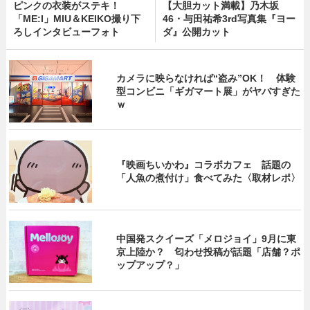
ピンクの衣装がステキ！
【大胆カット満載】乃木坂
「ME:I」MIU＆KEIKO撮り下
46・与田祐希3rd写真集『ヨー
ろしインタビューフォト
ダ』公開カット
カメラに映らなければ“盗み”OK！ 体験
型コンビニ「ギガマート展」がヤバすぎた
ｗ
『映画ちいかわ』コラボカフェ 話題の
「人魚の煮付け」食べてみた〈取材レポ〉
中国発スクイーズ「メロジョイ」9月に東
京上陸か？ 匂わせ投稿が話題「店舗？ポ
ップアップ？」