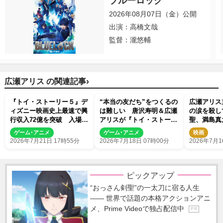
ブルーロック
2026年08月07日（金）公開
出演：高橋文哉
監督：瀧悠輔
›
広瀬アリス の関連記事
『トイ・ストーリー５』デ
“本当の友だち”をつくるの
広瀬アリス
ィズニー映画史上最速で興
は難しい 唐沢寿明＆広瀬
の涙を殺し
行収入72億を突破 入場特
アリスが『トイ・ストーリ
聖、満島真
典第2弾も発表に
ー５』を語る
ら出演！ 
ゲーム･アニメ
ゲーム･アニメ
映画
2026年7月21日 17時55分
2026年7月18日 07時00分
2026年7月1
ピックアップ
“おっさん剣聖”の一太刀に宿る人生
―― 世界で話題の本格アクションアニ
メ、Prime Videoで独占配信中
P R