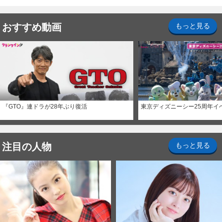
ナイト～パス」
おすすめ動画
もっと見る
『GTO』連ドラが28年ぶり復活
東京ディズニーシー25周年イ
注目の人物
もっと見る