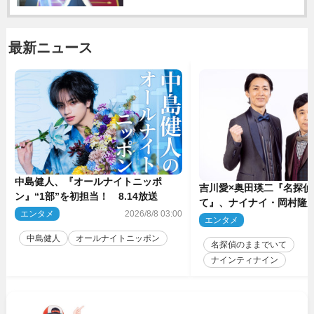
最新ニュース
中島健人、『オールナイトニッポ
吉川愛×奥田瑛二『名探偵
ン』“1部”を初担当！ 8.14放送
て』、ナイナイ・岡村隆
エンタメ
2026/8/8 03:00
のゲスト出演が決定！
エンタメ
2
中島健人
オールナイトニッポン
名探偵のままでいて
ナインティナイン