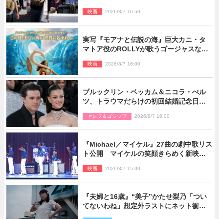
督メッセージも到着
映画
2026/8/7 16:50
実写『モアナと伝説の海』巨大カニ・タ
マトア役のROLLYが歌うゴージャスな劇
中歌「シャイニー」本編映像解禁
映画
2026/8/7 16:00
ブルックリン・ベッカム＆ニコラ・ぺル
ツ、トラウマだらけの初回結婚記念日は
もう祝わない
セレブ＆ゴシップ
2026/8/7 16:00
『Michael／マイケル』27曲の劇中歌リス
ト公開 マイケルの笑顔きらめく新映像
も
映画
2026/8/7 15:00
『夫婦と16歳』“美子”かたせ梨乃「つい
てないわね」想定外ラストにネット衝撃
「ヤバすぎ…」「怖えぇ」（ネタバレあ