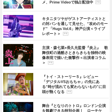
メ、Prime Videoで独占配信中
P R
キタニタツヤがゲストアーティストと
の対バンを通して見せた、“攻めのモー
ド” 「Hugs Vol.6」神戸公演＜ライブ
レポート＞
P R
主演・森七菜×長久允監督『炎上』 歌
舞伎町の過酷さときらきらを独特の映
像表現で描いた衝撃作＜出演者コラム
＞
P R
『トイ・ストーリー５』レビュー
「デジタルVSおもちゃ」の先にあ
る“時が流れても変わらないもの”に目
頭が熱くなる
P R
舞台『となりのトトロ』ロンドン公演
を観劇できる特別企画！ ローチケ