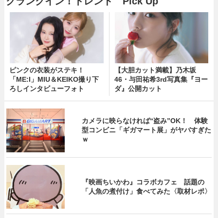
クランクイン！トレンド Pick Up
ピンクの衣装がステキ！
【大胆カット満載】乃木坂
「ME:I」MIU＆KEIKO撮り下
46・与田祐希3rd写真集『ヨー
ろしインタビューフォト
ダ』公開カット
カメラに映らなければ“盗み”OK！ 体験
型コンビニ「ギガマート展」がヤバすぎた
ｗ
『映画ちいかわ』コラボカフェ 話題の
「人魚の煮付け」食べてみた〈取材レポ〉