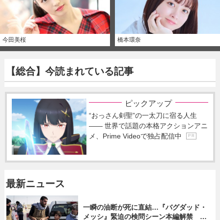
今田美桜
橋本環奈
【総合】今読まれている記事
ピックアップ
“おっさん剣聖”の一太刀に宿る人生
―― 世界で話題の本格アクションアニ
メ、Prime Videoで独占配信中
P R
最新ニュース
一瞬の油断が死に直結…『バグダッド・
メッシ』緊迫の検問シーン本編解禁 監