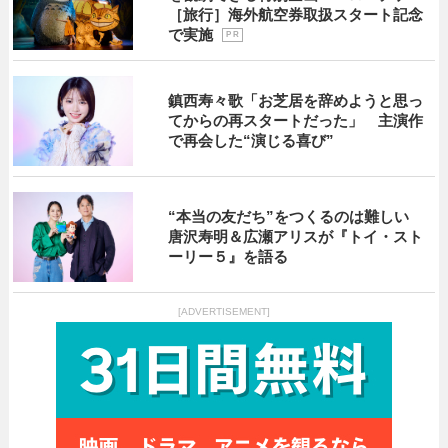
［旅行］海外航空券取扱スタート記念
で実施
P R
鎮西寿々歌「お芝居を辞めようと思っ
てからの再スタートだった」 主演作
で再会した“演じる喜び”
“本当の友だち”をつくるのは難しい
唐沢寿明＆広瀬アリスが『トイ・スト
ーリー５』を語る
[ADVERTISEMENT]