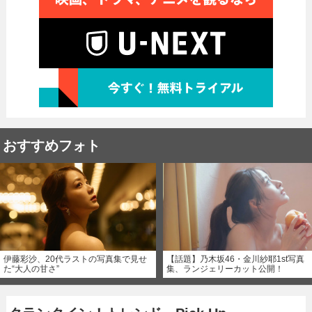
おすすめフォト
伊藤彩沙、20代ラストの写真集で見せ
【話題】乃木坂46・金川紗耶1st写真
た“大人の甘さ”
集、ランジェリーカット公開！