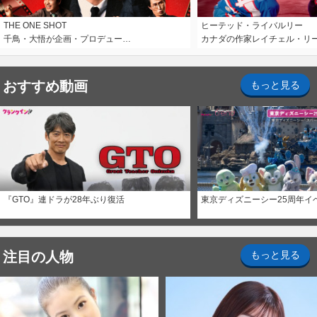
THE ONE SHOT
ヒーテッド・ライバルリー
千鳥・大悟が企画・プロデュー…
カナダの作家レイチェル・リ
おすすめ動画
もっと見る
『GTO』連ドラが28年ぶり復活
東京ディズニーシー25周年イ
注目の人物
もっと見る