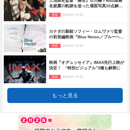
三池崇史監督『襲名』市川團十郎白猿襲
名披露の軌跡を追った場面写真10点解
禁！
映画
2026/8/7 10:00
カナダの新鋭ソフィー・ロムヴァリ監督
の初長編映画『Blue Heron／ブルーヘロ
ン』10.23公開
映画
2026/8/7 10:00
映画『オデュッセイア』IMAX先行上映が
決定！ “特別ビジュアル”3種も解禁に
映画
2026/8/7 09:00
もっと見る