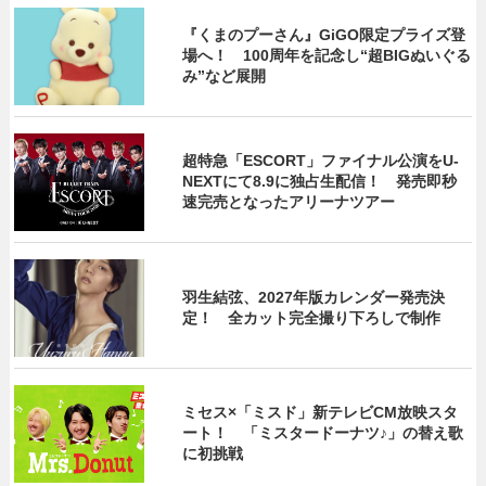
『くまのプーさん』GiGO限定プライズ登
場へ！ 100周年を記念し“超BIGぬいぐる
み”など展開
超特急「ESCORT」ファイナル公演をU-
NEXTにて8.9に独占生配信！ 発売即秒
速完売となったアリーナツアー
羽生結弦、2027年版カレンダー発売決
定！ 全カット完全撮り下ろしで制作
ミセス×「ミスド」新テレビCM放映スタ
ート！ 「ミスタードーナツ♪」の替え歌
に初挑戦