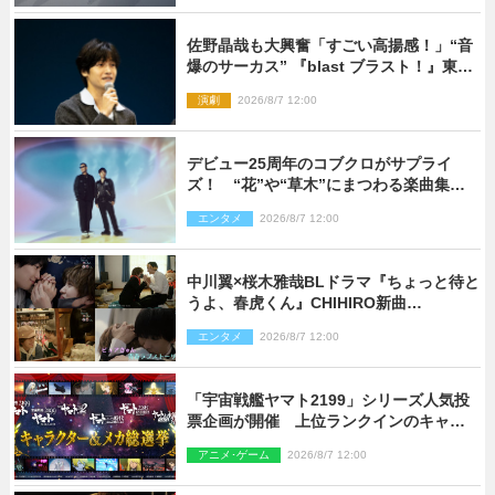
佐野晶哉も大興奮「すごい高揚感！」“音
爆のサーカス” 『blast ブラスト！』東京
公演が開幕！
演劇
2026/8/7 12:00
デビュー25周年のコブクロがサプライ
ズ！ “花”や“草木”にまつわる楽曲集め
た新コンセプトアルバムを“花の日”に配
エンタメ
2026/8/7 12:00
信リリース
中川翼×桜木雅哉BLドラマ『ちょっと待と
うよ、春虎くん』CHIHIRO新曲
「Honeyy」がED主題歌に決定！
エンタメ
2026/8/7 12:00
「宇宙戦艦ヤマト2199」シリーズ人気投
票企画が開催 上位ランクインのキャラ
クター＆メカは新規描き下ろしイラスト
アニメ･ゲーム
2026/8/7 12:00
を制作