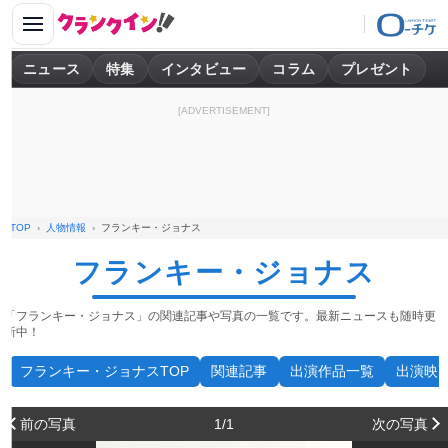
ニュース
特集
インタビュー
コラム
プレゼント
[ADVERTISEMENT]
TOP
人物情報
フランキー・ジョナス
フランキー・ジョナス
「フランキー・ジョナス」の関連記事や写真の一覧です。最新ニュースも随時更
新中！
フランキー・ジョナスTOP
関連記事
出演作品一覧
出演映
前の写真
1/1
次の写真