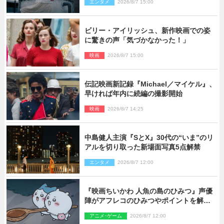
エンタメ
2026/8/7 15:00
り）
ビリー・アイリッシュ、新作映画での姿
に驚きの声「気づかなかった！」
映画
2026/8/7 15:00
伝記映画新記録『Michael／マイケル』、
早ければ年内に続編の撮影開始
映画
2026/8/7 14:25
中島健人主演『SとX』30代の“いま”のリ
アルを切り取った新場面写真5点解禁
エンタメ
2026/8/7 12:00
『映画ちいかわ 人魚の島のひみつ』声優
陣がアフレコのひみつやポイントを解
説！ 新カットも到着
アニメ･ゲーム
2026/8/7 12:00