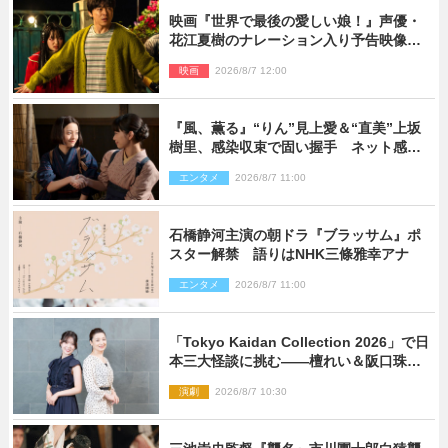
映画『世界で最後の愛しい娘！』声優・
花江夏樹のナレーション入り予告映像解
禁「あふれ出る温かさに涙が止まらな
映画
2026/8/7 12:00
い！」
『風、薫る』“りん”見上愛＆“直美”上坂
樹里、感染収束で固い握手 ネット感動
「このバディは最強」「アツい」
エンタメ
2026/8/7 11:00
石橋静河主演の朝ドラ『ブラッサム』ポ
スター解禁 語りはNHK三條雅幸アナ
エンタメ
2026/8/7 11:00
「Tokyo Kaidan Collection 2026」で日
本三大怪談に挑む――檀れい＆阪口珠美
が語る「牡丹灯籠」の新たな魅力
演劇
2026/8/7 10:30