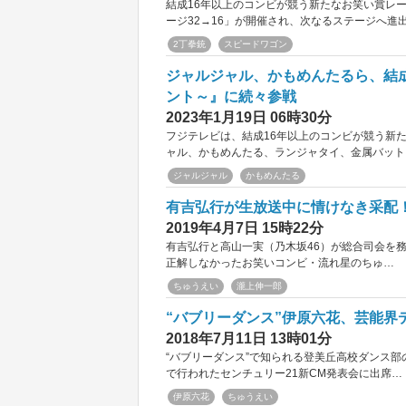
結成16年以上のコンビが競う新たなお笑い賞レー
ージ32→16」が開催され、次なるステージへ進
2丁拳銃
スピードワゴン
ジャルジャル、かもめんたるら、結成1
ント～』に続々参戦
2023年1月19日 06時30分
フジテレビは、結成16年以上のコンビが競う新た
ャル、かもめんたる、ランジャタイ、金属バット
ジャルジャル
かもめんたる
有吉弘行が生放送中に情けなき采配
2019年4月7日 15時22分
有吉弘行と高山一実（乃木坂46）が総合司会を務
正解しなかったお笑いコンビ・流れ星のちゅ…
ちゅうえい
瀧上伸一郎
“バブリーダンス”伊原六花、芸能
2018年7月11日 13時01分
“バブリーダンス”で知られる登美丘高校ダンス
で行われたセンチュリー21新CM発表会に出席…
伊原六花
ちゅうえい