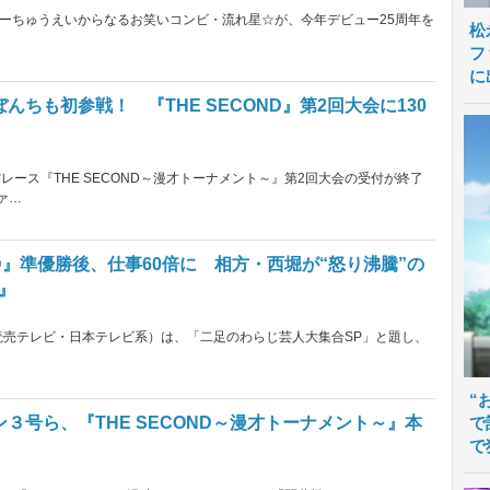
ーちゅうえいからなるお笑いコンビ・流れ星☆が、今年デビュー25周年を
松
フ
に
ちも初参戦！ 『THE SECOND』第2回大会に130
レース『THE SECOND～漫才トーナメント～』第2回大会の受付が終了
ァ…
ND』準優勝後、仕事60倍に 相方・西堀が“怒り沸騰”の
』
（読売テレビ・日本テレビ系）は、「二足のわらじ芸人大集合SP」と題し、
“
で
３号ら、『THE SECOND～漫才トーナメント～』本
で