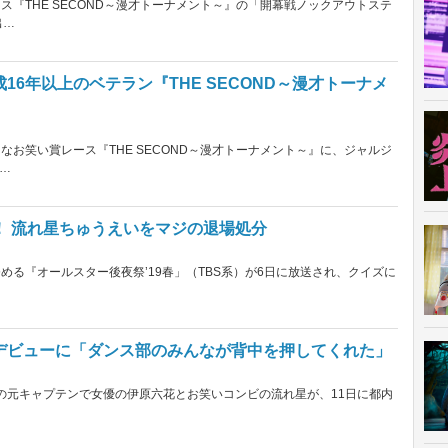
ス『THE SECOND～漫才トーナメント～』の「開幕戦ノックアウトステ
出…
6年以上のベテラン『THE SECOND～漫才トーナメ
なお笑い賞レース『THE SECOND～漫才トーナメント～』に、ジャルジ
…
！ 流れ星ちゅうえいをマジの退場処分
める『オールスター後夜祭’19春」（TBS系）が6日に放送され、クイズに
界デビューに「ダンス部のみんなが背中を押してくれた」
部の元キャプテンで女優の伊原六花とお笑いコンビの流れ星が、11日に都内