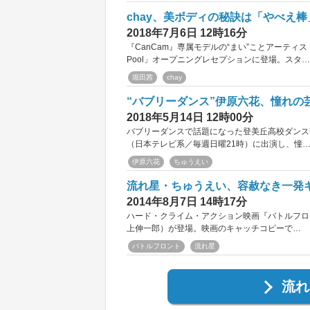
chay、美ボディの秘訣は「やべえ棒
2018年7月6日 12時16分
『CanCam』専属モデルの“まい”ことアーティストのcha
Pool」オープニングレセプションに登場。スタ…
堀田茜
chay
“バブリーダンス”伊原六花、憧れの
2018年5月14日 12時00分
バブリーダンスで話題になった登美丘高校ダンス
（日本テレビ系／毎週日曜21時）に出演し、憧
伊原六花
ちゅうえい
流れ星・ちゅうえい、容赦なき一発
2014年8月7日 14時17分
ハード・クライム・アクション映画『バトルフロ
上伸一郎）が登場。映画のキャッチコピーで…
バトルフロント
流れ星
流れ