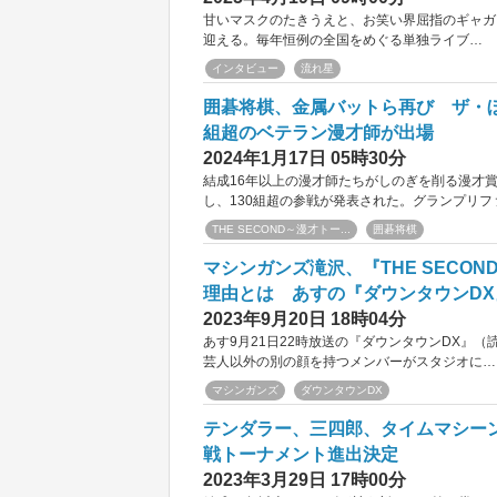
甘いマスクのたきうえと、お笑い界屈指のギャガ
迎える。毎年恒例の全国をめぐる単独ライブ…
インタビュー
流れ星
囲碁将棋、金属バットら再び ザ・ぼん
組超のベテラン漫才師が出場
2024年1月17日 05時30分
結成16年以上の漫才師たちがしのぎを削る漫才賞
し、130組超の参戦が発表された。グランプリフ
THE SECOND～漫才トー...
囲碁将棋
マシンガンズ滝沢、『THE SECO
理由とは あすの『ダウンタウンDX
2023年9月20日 18時04分
あす9月21日22時放送の『ダウンタウンDX』
芸人以外の別の顔を持つメンバーがスタジオに…
マシンガンズ
ダウンタウンDX
テンダラー、三四郎、タイムマシーン
戦トーナメント進出決定
2023年3月29日 17時00分