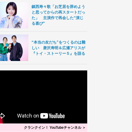
鎮西寿々歌「お芝居を辞めよう
と思ってからの再スタートだっ
た」 主演作で再会した“演じ
る喜び”
“本当の友だち”をつくるのは難
しい 唐沢寿明＆広瀬アリスが
『トイ・ストーリー５』を語る
クランクイン！ YouTubeチャンネル ＞