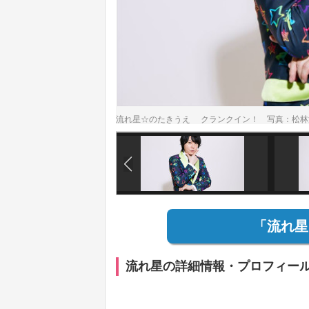
流れ星☆のたきうえ クランクイン！ 写真：松林
「流れ星
流れ星の詳細情報・プロフィー