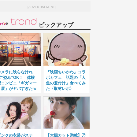
[ADVERTISEMENT]
ピックアップ
カメラに映らなけれ
『映画ちいかわ』コラ
ば“盗み”OK！ 体験
ボカフェ 話題の「人
型コンビニ「ギガマー
魚の煮付け」食べてみ
ト展」がヤバすぎたｗ
た〈取材レポ〉
ピンクの衣装がステ
【大胆カット満載】乃