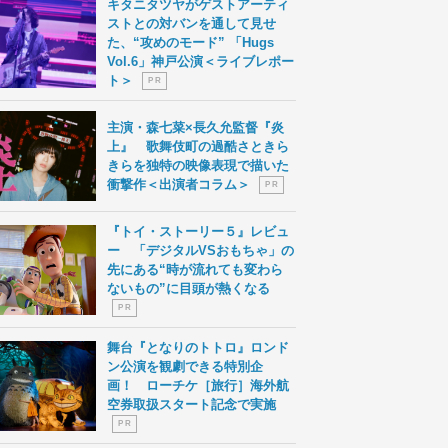
キタニタツヤがゲストアーティ
ストとの対バンを通して見せ
た、“攻めのモード” 「Hugs
Vol.6」神戸公演＜ライブレポー
ト＞
P R
主演・森七菜×長久允監督『炎
上』 歌舞伎町の過酷さときら
きらを独特の映像表現で描いた
衝撃作＜出演者コラム＞
P R
『トイ・ストーリー５』レビュ
ー 「デジタルVSおもちゃ」の
先にある“時が流れても変わら
ないもの”に目頭が熱くなる
P R
舞台『となりのトトロ』ロンド
ン公演を観劇できる特別企
画！ ローチケ［旅行］海外航
空券取扱スタート記念で実施
P R