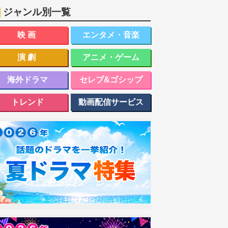
ジャンル別一覧
映画
エンタメ・音楽
演劇
アニメ・ゲーム
海外ドラマ
セレブ&ゴシップ
トレンド
動画配信サービス