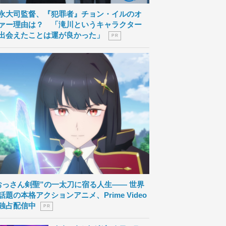
永大司監督、『犯罪者』チョン・イルのオ
ァー理由は？ 「滝川というキャラクター
出会えたことは運が良かった」
P R
おっさん剣聖”の一太刀に宿る人生―― 世界
話題の本格アクションアニメ、Prime Video
独占配信中
P R