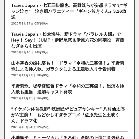
Travis Japan・七五三掛龍也、高野洸らが妄想ドラマで“ギ
ャン泣き” 泣き顔バラエティー『ギャン泣きくん』3.26放
送
2025年3月17日 05時00分
Travis Japan・松倉海斗、新ドラマ『パラレル夫婦』で
Hey！ Say！ JUMP・伊野尾慧＆伊原六花の同期役 齊藤
なぎさらも出演
2025年3月10日 14時30分
山本舞香の婚礼姿も！ ドラマ『令和の三英傑！』平野莉
玖による挿入歌、ガラクタによる主題歌入り予告到着
2024年11月21日 18時00分
平野莉玖、堤幸彦監督ドラマ『令和の三英傑！』出演＆挿
入歌も担当 追加キャスト発表
2024年11月15日 16時00分
“イケメン体育教師” 岐洲匠×“ピュアヤンキー” 八村倫太郎
がW主演！ もどかしすぎラブコメ『佐原先生と土岐く
ん』ドラマ化
2023年10月24日 12時24分
小池徹平、ミュージカル『るろ剣』念願の上演に意気込み