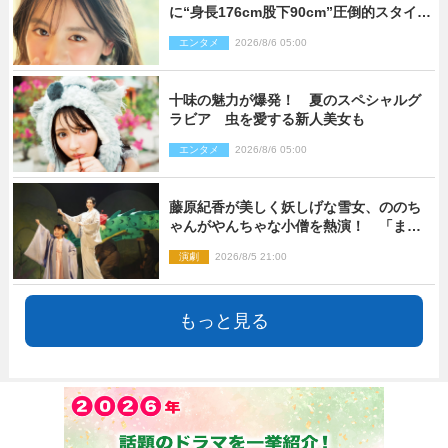
に“身長176cm股下90cm”圧倒的スタイル
の美女も ヤンジャン最新号
エンタメ
2026/8/6 05:00
十味の魅力が爆発！ 夏のスペシャルグ
ラビア 虫を愛する新人美女も
エンタメ
2026/8/6 05:00
藤原紀香が美しく妖しげな雪女、ののち
ゃんがやんちゃな小僧を熱演！ 「まん
が日本昔ばなし」劇場開幕
演劇
2026/8/5 21:00
もっと見る