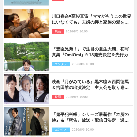
川口春奈×高杉真宙『ママがもうこの世界
にいなくても』夫婦の絆と家族の愛を映
す場面写真公開
映画
2026/8/6 10:00
『豊臣兄弟！』で注目の夏生大湖、初写
真集『OmiOmi』9.18発売決定＆先行カッ
ト解禁
エンタメ
2026/8/6 10:00
映画『月がみている』黒木瞳＆西岡徳馬
＆吉田羊の出演決定 主人公を取り巻く
重要人物を演じる
映画
2026/8/6 10:00
「鬼平犯科帳」シリーズ最新作『本所の
銕』＆『密告』放送・配信日決定 過去
と現在が繋がるビジュアルも解禁
エンタメ
2026/8/6 10:00