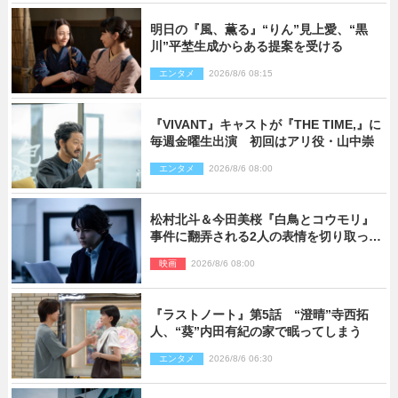
明日の『風、薫る』“りん”見上愛、“黒
川”平埜生成からある提案を受ける
エンタメ
2026/8/6 08:15
『VIVANT』キャストが『THE TIME,』に
毎週金曜生出演 初回はアリ役・山中崇
エンタメ
2026/8/6 08:00
松村北斗＆今田美桜『白鳥とコウモリ』
事件に翻弄される2人の表情を切り取った
場面写真解禁
映画
2026/8/6 08:00
『ラストノート』第5話 “澄晴”寺西拓
人、“葵”内田有紀の家で眠ってしまう
エンタメ
2026/8/6 06:30