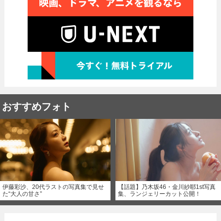
おすすめフォト
伊藤彩沙、20代ラストの写真集で見せ
【話題】乃木坂46・金川紗耶1st写真
た“大人の甘さ”
集、ランジェリーカット公開！