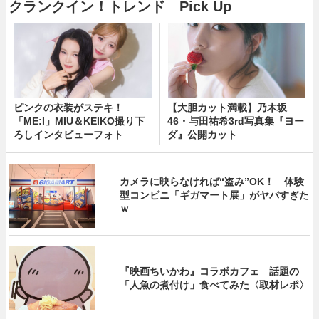
クランクイン！トレンド Pick Up
ピンクの衣装がステキ！
【大胆カット満載】乃木坂
「ME:I」MIU＆KEIKO撮り下
46・与田祐希3rd写真集『ヨー
ろしインタビューフォト
ダ』公開カット
カメラに映らなければ“盗み”OK！ 体験
型コンビニ「ギガマート展」がヤバすぎた
ｗ
『映画ちいかわ』コラボカフェ 話題の
「人魚の煮付け」食べてみた〈取材レポ〉