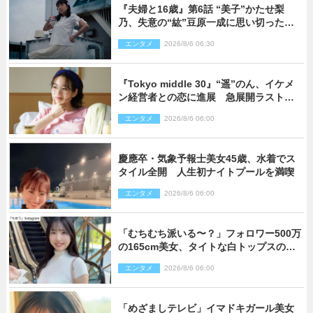
『夫婦と16歳』第6話 “美子”かたせ梨
乃、失意の“紘”豆原一成に思い切ったプ
レゼント
エンタメ
2026/8/6 06:30
『Tokyo middle 30』“遥”のん、イケメ
ン経営者との恋に進展 急展開ラストに
騒然「え…いきなり」「嫌な予感」
エンタメ
2026/8/6 06:00
慶應卒・気象予報士美女45歳、水着でス
タイル全開 人生初ナイトプールを満喫
エンタメ
2026/8/6 06:00
「むちむち派いる〜？」フォロワー500万
の165cm美女、タイトな白トップスの抜
群プロポーションにネット衝撃
エンタメ
2026/8/6 06:00
「めざましテレビ」イマドキガール美女