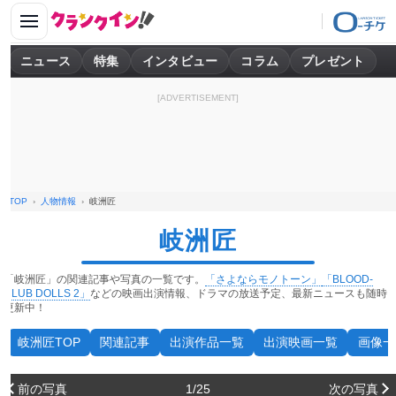
ニュース
特集
インタビュー
コラム
プレゼント
[ADVERTISEMENT]
TOP
人物情報
岐洲匠
岐洲匠
「岐洲匠」の関連記事や写真の一覧です。
「さよならモノトーン」
「BLOOD-
CLUB DOLLS 2」
などの映画出演情報、ドラマの放送予定、最新ニュースも随時
更新中！
岐洲匠TOP
関連記事
出演作品一覧
出演映画一覧
画像一
前の写真
1/25
次の写真