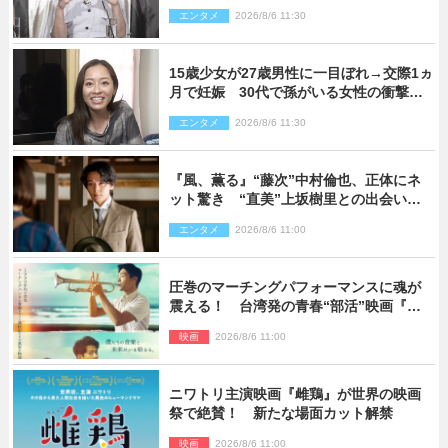
ポーズ”も告白
エンタメ
2026/8/6 11:30
15歳少女が27歳男性に一目ぼれ→交際1ヵ
月で妊娠 30代で孫がいる女性の衝撃半
生
エンタメ
2026/8/6 11:30
『風、薫る』“藤次”中村倫也、正体にネ
ット驚き “直美”上坂樹里との出会いに
も反響「力になってくれそう」「仲良く
エンタメ
2026/8/6 11:00
しなよ！」
圧巻のマーチングパフォーマンスに魂が
震える！ 台湾発の青春“部活”映画『進
行曲 マーチングボーイズ』予告解禁
映画
2026/8/6 11:00
ニワトリ主演映画『雌鶏』が世界の映画
祭で絶賛！ 新たな場面カット解禁
映画
2026/8/6 11:00