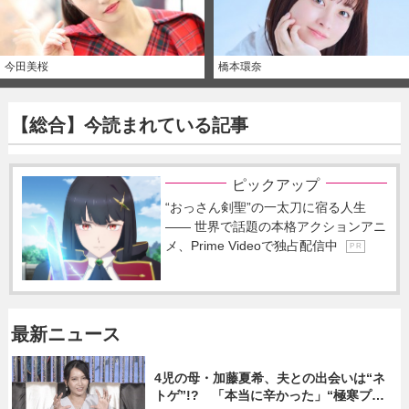
今田美桜
橋本環奈
【総合】今読まれている記事
ピックアップ
“おっさん剣聖”の一太刀に宿る人生
―― 世界で話題の本格アクションアニ
メ、Prime Videoで独占配信中
P R
最新ニュース
4児の母・加藤夏希、夫との出会いは“ネ
トゲ”!? 「本当に辛かった」“極寒プロ