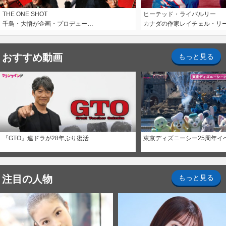
THE ONE SHOT
ヒーテッド・ライバルリー
千鳥・大悟が企画・プロデュー…
カナダの作家レイチェル・リ
おすすめ動画
もっと見る
『GTO』連ドラが28年ぶり復活
東京ディズニーシー25周年イ
注目の人物
もっと見る