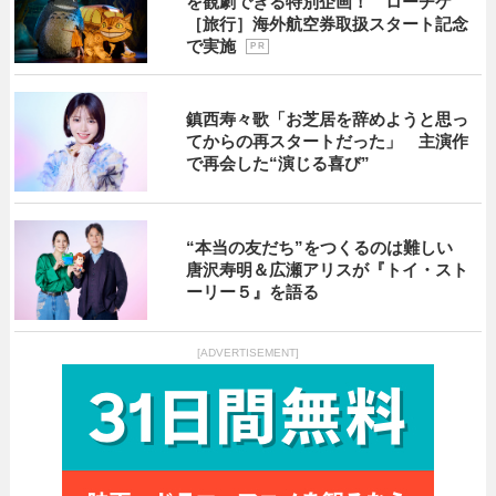
を観劇できる特別企画！ ローチケ
［旅行］海外航空券取扱スタート記念
で実施
P R
鎮西寿々歌「お芝居を辞めようと思っ
てからの再スタートだった」 主演作
で再会した“演じる喜び”
“本当の友だち”をつくるのは難しい
唐沢寿明＆広瀬アリスが『トイ・スト
ーリー５』を語る
[ADVERTISEMENT]