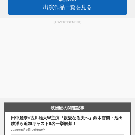
出演作品一覧を見る
[ADVERTISEMENT]
岐洲匠の関連記事
田中麗奈×古川雄大W主演『親愛なる夫へ』鈴木杏樹・池田
鉄洋ら追加キャスト8名一挙解禁！
2026年6月9日 06時00分