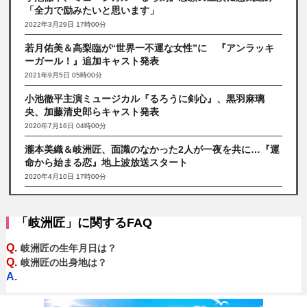
「全力で励みたいと思います」
2022年3月29日 17時00分
若月佑美＆高梨臨が“世界一不運な女性”に 『アンラッキ
ーガール！』追加キャスト発表
2021年9月5日 05時00分
小池徹平主演ミュージカル『るろうに剣心』、黒羽麻璃
央、加藤清史郎らキャスト発表
2020年7月16日 04時00分
瀧本美織＆岐洲匠、面識のなかった2人が一夜を共に…『運
命から始まる恋』地上波放送スタート
2020年4月10日 17時00分
「岐洲匠」に関するFAQ
Q.
岐洲匠の生年月日は？
Q.
岐洲匠の出身地は？
A.