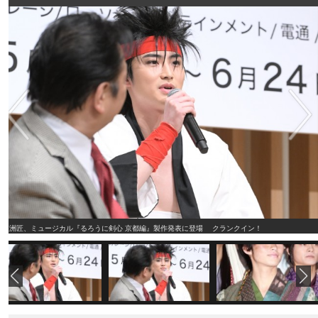
岐洲匠、ミュージカル『るろうに剣心 京都編』製作発表に登場 クランクイン！