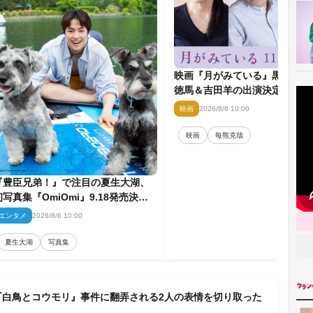
映画『月がみている』黒木瞳＆
徳馬＆吉田羊の出演決定 主人
取り巻く重要人物を演じる
映画
2026/8/6 10:00
映画
毎熊克哉
『豊臣兄弟！』で注目の夏生大湖、
初写真集『OmiOmi』9.18発売決定
＆先行カット解禁
エンタメ
2026/8/6 10:00
夏生大湖
写真集
『白鳥とコウモリ』事件に翻弄される2人の表情を切り取った