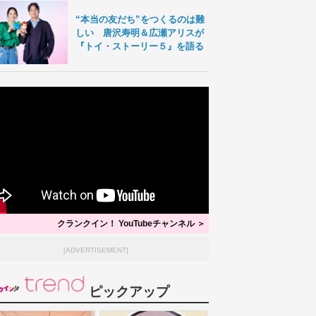
“本当の友だち”をつくるのは難
しい 唐沢寿明＆広瀬アリスが
『トイ・ストーリー５』を語る
「鬼平犯科帳」シリーズ最新作『本
明日の『風、薫る』
所の銕』＆『密告』放送・配信日決
愛、“黒川”平埜生
西岡
定 過去と現在が繋がるビジュアル
受ける
公を
エンタメ
2026/8/6 10:00
エンタメ
2026/8/6 08:15
も解禁
松本幸四郎
市川染五郎
風、薫る
見上愛
クランクイン！ YouTubeチャンネル ＞
[ADVERTISEMENT]
ピックアップ