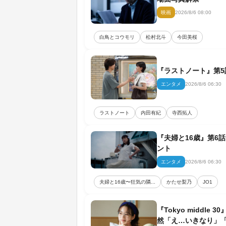
映画
2026/8/6 08:00
白鳥とコウモリ
松村北斗
今田美桜
『ラストノート』第5
エンタメ
2026/8/6 06:30
ラストノート
内田有紀
寺西拓人
『夫婦と16歳』第6
ント
エンタメ
2026/8/6 06:30
夫婦と16歳〜狂気の隣...
かたせ梨乃
JO1
『Tokyo midd
然「え…いきなり」