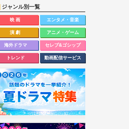
ジャンル別一覧
映画
エンタメ・音楽
演劇
アニメ・ゲーム
海外ドラマ
セレブ&ゴシップ
トレンド
動画配信サービス