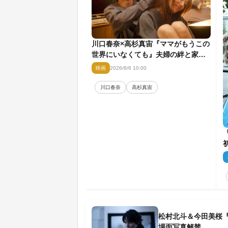
川口春奈×高杉真宙『ママがもうこの
世界にいなくても』夫婦の絆と家族
の愛を映す場面写真公開
映画
2026/8/6 10:00
川口春奈
高杉真宙
松村北斗＆今田美桜
場面写真解禁