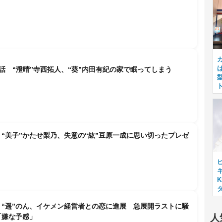
話 “澄晴”寺西拓人、“葵”内田有紀の家で眠ってしまう
話 “美子”かたせ梨乃、失意の“紘”豆原一成に思い切ったプレゼ
キ
le 30』“遥”のん、イケメン経営者との恋に進展 急展開ラストに騒
人
「嫌な予感」