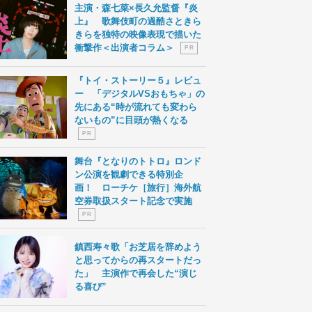
主演・森七菜×長久允監督『炎
上』 歌舞伎町の過酷さときら
きらを独特の映像表現で描いた
衝撃作＜出演者コラム＞
P R
『トイ・ストーリー５』レビュ
ー 「デジタルVSおもちゃ」の
先にある“時が流れても変わら
ないもの”に目頭が熱くなる
P R
舞台『となりのトトロ』ロンド
ン公演を観劇できる特別企
画！ ローチケ［旅行］海外航
空券取扱スタート記念で実施
P R
鎮西寿々歌「お芝居を辞めよう
と思ってからの再スタートだっ
た」 主演作で再会した“演じ
る喜び”