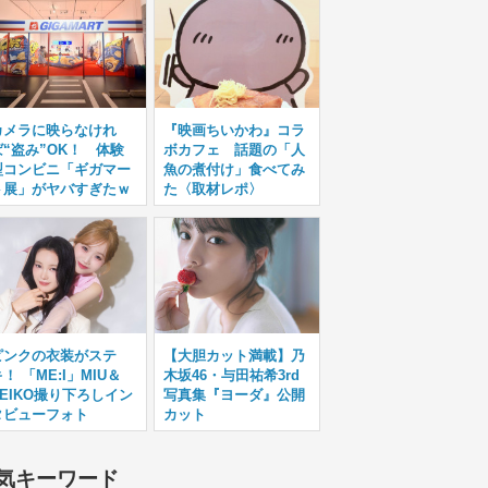
カメラに映らなけれ
『映画ちいかわ』コラ
ば“盗み”OK！ 体験
ボカフェ 話題の「人
型コンビニ「ギガマー
魚の煮付け」食べてみ
ト展」がヤバすぎたｗ
た〈取材レポ〉
ピンクの衣装がステ
【大胆カット満載】乃
！ 「ME:I」MIU＆
木坂46・与田祐希3rd
KEIKO撮り下ろしイン
写真集『ヨーダ』公開
タビューフォト
カット
気キーワード