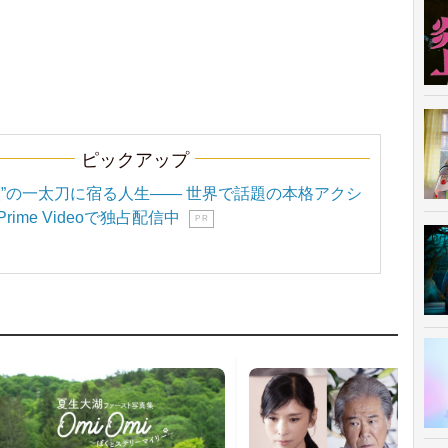
ピックアップ
聖”の一太刀に宿る人生―― 世界で話題の本格アクシ
ime Videoで独占配信中
P R