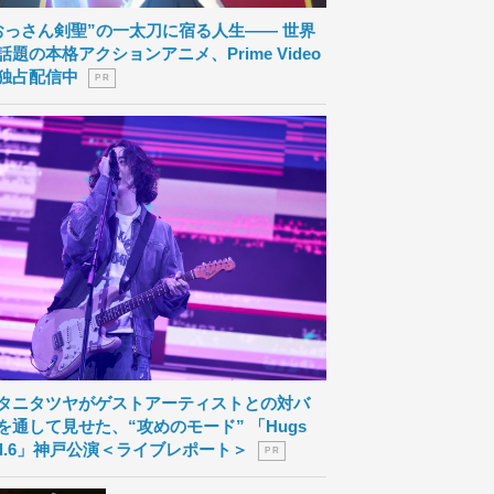
おっさん剣聖”の一太刀に宿る人生―― 世界
話題の本格アクションアニメ、Prime Video
独占配信中
P R
タニタツヤがゲストアーティストとの対バ
を通して見せた、“攻めのモード” 「Hugs
ol.6」神戸公演＜ライブレポート＞
P R