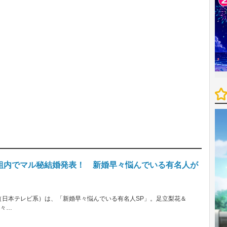
組内でマル秘結婚発表！ 新婚早々悩んでいる有名人が
!』（日本テレビ系）は、「新婚早々悩んでいる有名人SP」。足立梨花＆
早々…