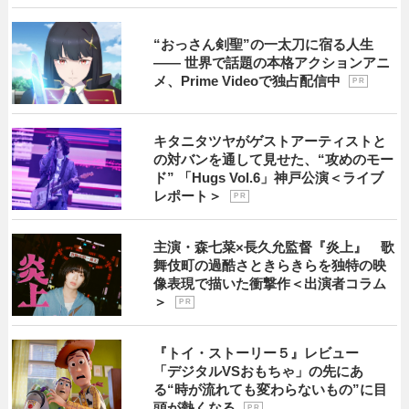
“おっさん剣聖”の一太刀に宿る人生
―― 世界で話題の本格アクションアニ
メ、Prime Videoで独占配信中
P R
キタニタツヤがゲストアーティストと
の対バンを通して見せた、“攻めのモー
ド” 「Hugs Vol.6」神戸公演＜ライブ
レポート＞
P R
主演・森七菜×長久允監督『炎上』 歌
舞伎町の過酷さときらきらを独特の映
像表現で描いた衝撃作＜出演者コラム
＞
P R
『トイ・ストーリー５』レビュー
「デジタルVSおもちゃ」の先にあ
る“時が流れても変わらないもの”に目
頭が熱くなる
P R