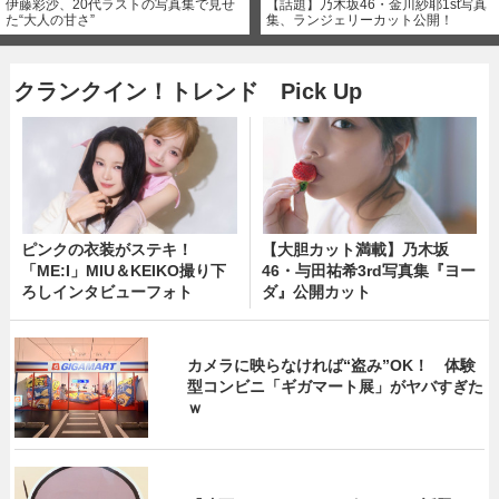
伊藤彩沙、20代ラストの写真集で見せ
【話題】乃木坂46・金川紗耶1st写真
た“大人の甘さ”
集、ランジェリーカット公開！
クランクイン！トレンド Pick Up
ピンクの衣装がステキ！
【大胆カット満載】乃木坂
「ME:I」MIU＆KEIKO撮り下
46・与田祐希3rd写真集『ヨー
ろしインタビューフォト
ダ』公開カット
カメラに映らなければ“盗み”OK！ 体験
型コンビニ「ギガマート展」がヤバすぎた
ｗ