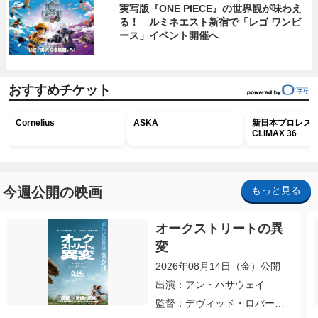
実写版『ONE PIECE』の世界観が味わえ
る！ ルミネエスト新宿で「レゴ ワンピ
ース」イベント開催へ
おすすめチケット
Cornelius
ASKA
新日本プロレス G
CLIMAX 36
今週公開の映画
もっと見る
オークストリートの異
変
2026年08月14日（金）公開
出演：アン・ハサウェイ
監督：デヴィッド・ロバー
ト・ミッチェル