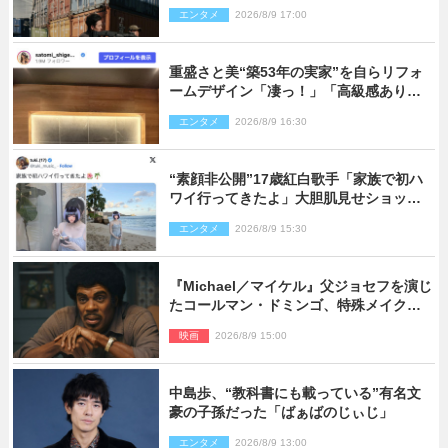
ショ多数公開
エンタメ
2026/8/9 17:00
重盛さと美“築53年の実家”を自らリフォ
ームデザイン「凄っ！」「高級感ありま
くり」
エンタメ
2026/8/9 16:30
“素顔非公開”17歳紅白歌手「家族で初ハ
ワイ行ってきたよ」大胆肌見せショット
公開
エンタメ
2026/8/9 15:30
『Michael／マイケル』父ジョセフを演じ
たコールマン・ドミンゴ、特殊メイクに2
時間半かかっていた
映画
2026/8/9 15:00
中島歩、“教科書にも載っている”有名文
豪の子孫だった「ばぁばのじぃじ」
エンタメ
2026/8/9 13:00