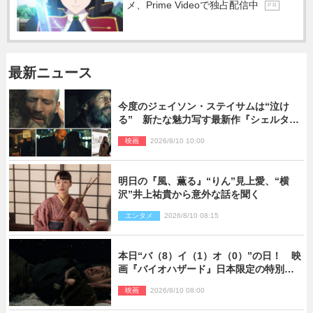
メ、Prime Videoで独占配信中
P R
最新ニュース
今度のジェイソン・ステイサムは“泣け
る” 新たな魅力写す最新作『シェルタ
ー』場面写真解禁
映画
2026/8/10 10:00
明日の『風、薫る』“りん”見上愛、“横
沢”井上祐貴から意外な話を聞く
エンタメ
2026/8/10 08:15
本日“バ（8）イ（1）オ（0）”の日！ 映
画『バイオハザード』日本限定の特別予
告が解禁
映画
2026/8/10 08:00