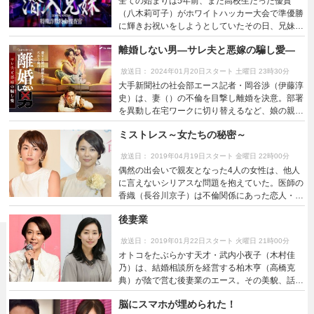
全ての始まりは5年前、まだ高校生だった優貴
（山口祥行）ら日本最大の任侠団体「侠和会」の
同盟」を結成。それぞれの夫への“交換復讐”を誓
（八木莉可子）がホワイトハッカー大会で準優勝
面々。 氷室と田村は、マスクをはぎ取りながら
うのだった。＜公式サイトより＞
に輝きお祝いをしようとしていたその日、兄妹の
走り去る怪しげな3人を、車から飛び降り猛追
目の前で、父・貴司が正体不明の人物に殺害され
跡。車に乗り込んだ2人は逃がしてしまうが、取
離婚しない男―サレ夫と悪嫁の騙し愛―
た。母を早くに亡くしている兄妹にとって父はか
り残された1人を拘束する。しかし見た目はごく
けがえのない存在。事件以来すっかり笑顔を失っ
普通の若者で…。 若者曰く、3人は今日が初対面
放送日： 2024年01月20日スタート 土曜日 23時30分
てしまった優貴のためにも父のあだを討つことを
だといい、意図せず闇バイトに巻き込まれたよう
大手新聞社の社会部エース記者・岡谷渉（伊藤淳
誓った貴一は、警察を辞め、優貴と2人で犯人を
だ。「間違いねえ、トクリュウだ」…敵がトクリ
史）は、妻（）の不倫を目撃し離婚を決意。部署
追い始めた。しかし、犯人が男か女かも分からな
ュウだと悟り、壊滅すべく動き出す氷室と田村。
を異動し在宅ワークに切り替えるなど、娘の親権
い。ただ1つの手掛かりは、手の甲に“鳳凰”のタ
新たな戦いが今始まろうとしていた――！＜公式
を獲得するべく着々と準備を進めるが、相談した
トゥーが刻まれていたことだけ。 それから5年。
サイトより＞
ミストレス～女たちの秘密～
敏腕弁護士（水野美紀）から「父親の親権の獲得
兄妹はようやく、ある犯罪組織にたどり着く。あ
率はわずか1割」と突き放される。しかも、妻の
りとあらゆる詐欺を手掛け、推定被害額は120億
放送日： 2019年04月19日スタート 金曜日 22時00分
不倫相手（小池徹平）には秘められた過去が
以上、日本最大級の特殊詐欺グループ「幻獣」。
偶然の出会いで親友となった4人の女性は、他人
―？ 渉は相棒となった探偵の男（佐藤大樹）
そのトップに君臨するのが“鳳凰”。貴一（竜星
に言えないシリアスな問題を抱えていた。医師の
とともに、妻の不倫の証拠集めに勤しみ、勝率1
涼）と優貴は“鳳凰”の正体を突き止めるべく、身
香織（長谷川京子）は不倫関係にあった恋人・木
割の困難な戦いに挑む。
分を偽って「幻獣」に潜入。組織の一員として動
戸が自殺。木戸の息子・貴志から父の自殺に関係
きながら“鳳凰”に近づこうとするが…。
後妻業
していると疑われるものの、次第に二人は激しく
惹かれあっていく。友美（水野美紀）は、夫が海
放送日： 2019年01月22日スタート 火曜日 21時00分
外で消息不明となり、最近その死亡が認められ保
オトコをたぶらかす天才・武内小夜子（木村佳
険金が支払われた。そして、新しい男性と出会い
乃）は、結婚相談所を経営する柏木亨（高橋克
恋に心を奪われている。会社員の冴子（玄理）は
典）が陰で営む後妻業のエース。その美貌、話
夫が無精子症だとわかり夫婦の心がすれ違う中、
術、度胸で数々のオトコを虜にし、後妻としてそ
一夜の過ちを犯してしまう。金持ちのお嬢様・樹
脳にスマホが埋められた！
の最期を“看取り”、遺産を手に入れてきた。そん
里（大政絢）は結婚を控えたレズビアン女性と知