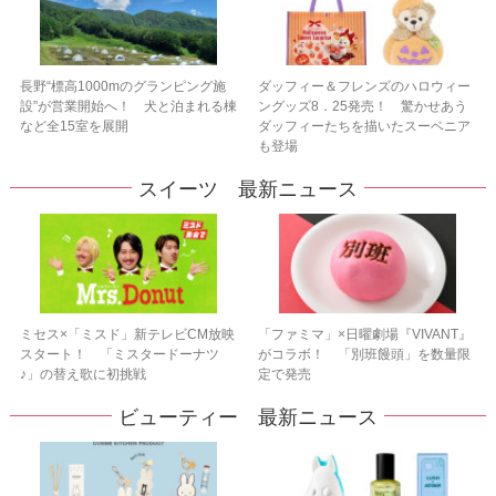
長野“標高1000mのグランピング施
ダッフィー＆フレンズのハロウィー
設”が営業開始へ！ 犬と泊まれる棟
ングッズ8．25発売！ 驚かせあう
など全15室を展開
ダッフィーたちを描いたスーベニア
も登場
スイーツ 最新ニュース
ミセス×「ミスド」新テレビCM放映
「ファミマ」×日曜劇場『VIVANT』
スタート！ 「ミスタードーナツ
がコラボ！ 「別班饅頭」を数量限
♪」の替え歌に初挑戦
定で発売
ビューティー 最新ニュース