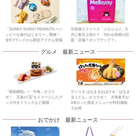
「SUNNY SUNNY PEANUTS ーハ
中国発スクイーズ「メロジョイ」9
ッピーな旅のはじまりー」開催！
月に東京上陸か？ 匂わせ投稿が話
全9ブランドから限定アイテム登場
題「店舗？ポップアップ？」
グルメ 最新ニュース
『呪術廻戦』×「牛角」がコラ
サンリオ はなまるおばけ＆「はなま
ボ！ 五条の“茈”をイメージしたグ
るうどん」がコラボ！ 大海老天が
ッズ付きドリンクなど展開
3本のった限定メニューが特別価格
でお得
おでかけ 最新ニュース