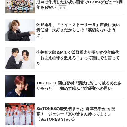
成AIで作成したお祝い画像でfav meデビュー1周
年をお祝い
P R
佐野勇斗、『トイ・ストーリー５』声優に強い
責任感 大好きだからこそ「裏切らないよう
に」
今井竜太郎＆M!LK 曽野舜太が明かす少年時代
「おまえの罪を数えろ！」って誰にでも言って
た
TAGRIGHT 西山智樹「演技に対して後ろめたさ
があった」 初めて臨んだ俳優業への思い
SixTONESの歴史詰まった“倉庫見学会”が開
幕！ ジェシー「嵐の皆さん待ってます」
〈SixTONES STock〉