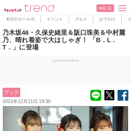
検索
本日のセール
イベント
グルメ
おでかけ
PR
乃木坂46・久保史緒里＆阪口珠美＆中村麗
乃、晴れ着姿で大はしゃぎ！ 「B．L．
T．」に登場
[ADVERTISEMENT]
ブック
2021年12月21日 19:30