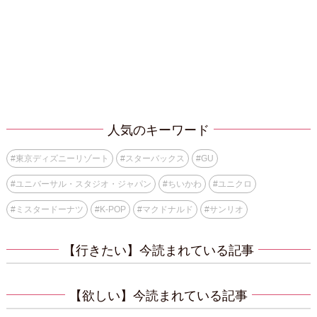
人気のキーワード
#
東京ディズニーリゾート
#
スターバックス
#
GU
#
ユニバーサル・スタジオ・ジャパン
#
ちいかわ
#
ユニクロ
#
ミスタードーナツ
#
K-POP
#
マクドナルド
#
サンリオ
【行きたい】今読まれている記事
【欲しい】今読まれている記事