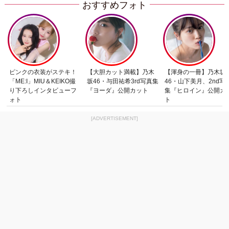
おすすめフォト
ピンクの衣装がステキ！
【大胆カット満載】乃木
【渾身の一冊】乃木坂
「ME:I」MIU＆KEIKO撮
坂46・与田祐希3rd写真集
46・山下美月、2nd写
り下ろしインタビューフ
『ヨーダ』公開カット
集『ヒロイン』公開カ
ォト
ト
[ADVERTISEMENT]