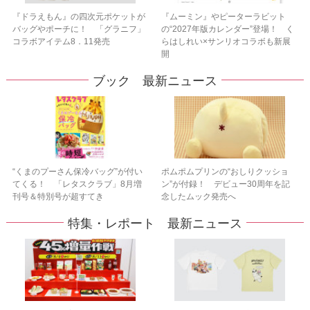
『ドラえもん』の四次元ポケットが
『ムーミン』やピーターラビット
バッグやポーチに！ 「グラニフ」
の“2027年版カレンダー”登場！ く
コラボアイテム8．11発売
らはしれい×サンリオコラボも新展
開
ブック 最新ニュース
“くまのプーさん保冷バッグ”が付い
ポムポムプリンの“おしりクッショ
てくる！ 「レタスクラブ」8月増
ン”が付録！ デビュー30周年を記
刊号＆特別号が超すてき
念したムック発売へ
特集・レポート 最新ニュース