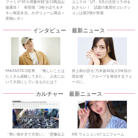
ファミマ“45％増量作戦”全13商品お
ユニクロ「UT」8月の注目コラボを
披露目！ 初登場「3色そぼろ＆チ
おさらい！ 話題の集英社コレクシ
キン南蛮弁当」がボリューム満点＜
ョンは第3弾が登場
実物レポ＞
インタビュー 最新ニュース
FANTASTICS世界、「悔しいことは
井上和が語る“乃木坂46加入5年目の
たくさん経験してきた」 人生にお
現在地” 「グループを発信するフェ
いて大切にしているものとは？
ーズに」
カルチャー 最新ニュース
「勢い強すぎて大笑い」「想像以上
IVE ウォニョンの“ユニフォーム