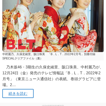
中村麗乃、久保史緒里、阪口珠美 「B．L．T．2022年2月号」別冊付録
SPECIALクリアファイル（裏）
乃木坂46・3期生の久保史緒里、阪口珠美、中村麗乃が、
12月24日（金）発売のテレビ情報誌「B．L．T．2022年2
月号」（東京ニュース通信社）の表紙、巻頭グラビアに登
場。2…
続きを読む
[ADVERTISEMENT]