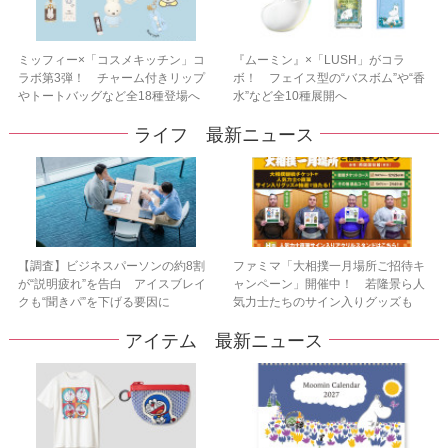
ミッフィー×「コスメキッチン」コ
『ムーミン』×「LUSH」がコラ
ラボ第3弾！ チャーム付きリップ
ボ！ フェイス型の“バスボム”や“香
やトートバッグなど全18種登場へ
水”など全10種展開へ
ライフ 最新ニュース
【調査】ビジネスパーソンの約8割
ファミマ「大相撲一月場所ご招待キ
が“説明疲れ”を告白 アイスブレイ
ャンペーン」開催中！ 若隆景ら人
クも“聞きパ”を下げる要因に
気力士たちのサイン入りグッズも
アイテム 最新ニュース