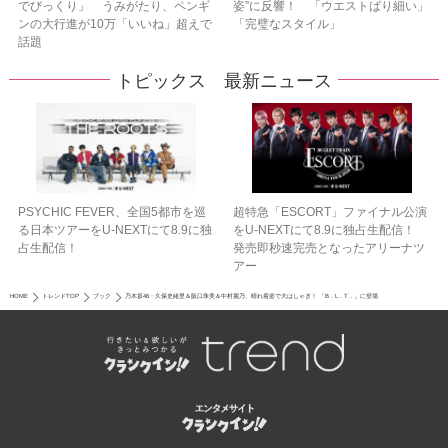
でびっくり」 うみがたり、ペンギ
姿”に反響！ 「ウエストばり細い」
ンの大行進が10万「いいね」超えで
「完璧なスタイル」
話題
トピックス 最新ニュース
PSYCHIC FEVER、全国5都市を巡
超特急「ESCORT」ファイナル公演
る日本ツアーをU‐NEXTにて8.9に独
をU-NEXTにて8.9に独占生配信！
占生配信！
発売即秒速完売となったアリーナツ
アー
HOME
トレンドTOP
ブック
乃木坂46・久保史緒里＆阪口珠美＆中村麗乃、晴れ着姿で大はしゃぎ！ 「B．L．T．」に登場