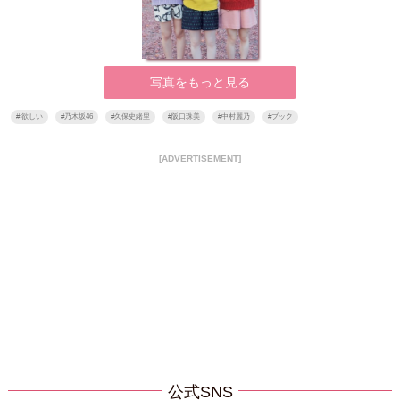
写真をもっと見る
#
欲しい
#
乃木坂46
#
久保史緒里
#
阪口珠美
#
中村麗乃
#
ブック
[ADVERTISEMENT]
公式SNS