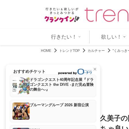
禁 今夜すべての予想を覆すラ…
「横からのプロポーション、チート
行きたい！
欲しい！
HOME
トレンドTOP
カルチャー
"くみっ
✕
おすすめチケット
ドラゴンクエスト40周年記念展『ドラ
ゴンクエスト the DIVE -まだ見ぬ冒険
の舞台へ-』
ブルーマングループ 2026 新宿公演
"くみっきー”舟山久美子
いな生活」「めっちゃ良い