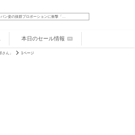
ョーパン姿の抜群プロポーションに衝撃「…
早見優、“花の82年
本日のセール情報
PR
那さん」
1ページ