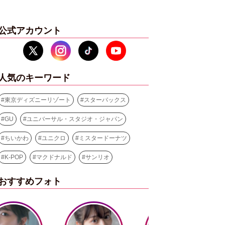
公式アカウント
人気のキーワード
#
東京ディズニーリゾート
#
スターバックス
#
GU
#
ユニバーサル・スタジオ・ジャパン
#
ちいかわ
#
ユニクロ
#
ミスタードーナツ
#
K-POP
#
マクドナルド
#
サンリオ
おすすめフォト