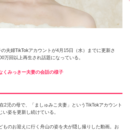
夫婦TikTokアカウントが4月15日（水）までに更新さ
100万回以上再生され話題になっている。
なくみっきー夫妻の会話の様子
2児の母で、「ましゅみこ夫妻」というTikTokアカウント
じい姿を更新し続けている。
どものお迎えに行く舟山の姿を夫が隠し撮りした動画。お