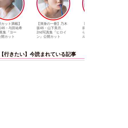
【渾身の一冊】乃木
【超貴重】デビュー
【6度目重版！】乃
坂46・山下美月、
前の初々しい姿が見
木坂46・山下美月
2nd写真集『ヒロイ
られる「ILLIT」のセ
「1st写真集」公開
ン』公開カット
ルカ独占公開
ットまとめ
【行きたい】今読まれている記事