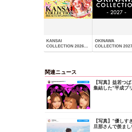
【6度目重版！】乃
木坂46・山下美月
「1st写真集」公開カ
ットまとめ
2
KANSAI
OKINAWA
COLLECTION 2026
COLLECTION 202
AUTUMN & WINTER
関連ニュース
【写真】益若つば
集結した“平成プ
【写真】“優しす
旦那さんで羨まし