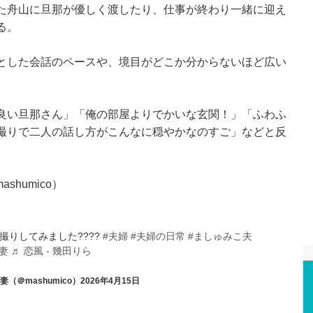
た舟山に旦那が優しく渡したり、仕事が終わり一緒に迎え
る。
とした会話のペースや、境目がどこか分からないほど広い
良い旦那さん」「俺の部屋よりでかいな玄関！」「ふわふ
撮りで二人の話し方がこんなに穏やかなのすご」などと反
shumico）
撮りしてみました????
#夫婦
#夫婦の日常
#ましゅみこ夫
妻
♬ 恋風 - 幾田りら
（＠mashumico）2026年4月15日