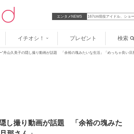
級過ぎる」16歳で妊娠・ギャル…
エンタメNEWS
167cm現役アイドル、シ
イチオシ！
プレゼント
検索
きー”舟山久美子の隠し撮り動画が話題 「余裕の塊みたいな生活」「めっちゃ良い旦
の隠し撮り動画が話題 「余裕の塊みた
旦那さん」