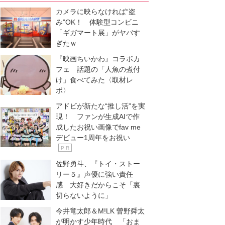
カメラに映らなければ“盗
み”OK！ 体験型コンビニ
「ギガマート展」がヤバす
ぎたｗ
『映画ちいかわ』コラボカ
フェ 話題の「人魚の煮付
け」食べてみた〈取材レ
ポ〉
アドビが新たな“推し活”を実
現！ ファンが生成AIで作
成したお祝い画像でfav me
デビュー1周年をお祝い
P R
佐野勇斗、『トイ・ストー
リー５』声優に強い責任
感 大好きだからこそ「裏
切らないように」
今井竜太郎＆M!LK 曽野舜太
が明かす少年時代 「おま