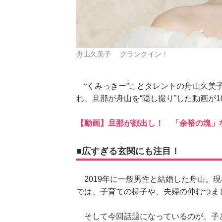
舟山久美子 クランクイン！
“くみっきー”ことタレントの舟山久美子の
れ、旦那が舟山を“隠し撮り”した動画が
【動画】旦那が顔出し！ 「余裕の塊」
■広すぎる玄関にも注目！
2019年に一般男性と結婚した舟山。現在
では、子育ての様子や、夫婦の仲むつま
そして今回話題になっているのが、子