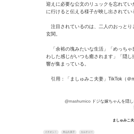
迎えに必要な公文のリュックを忘れてい
に行けると伝える様子が映し出されてい
注目されているのは、二人のおっとり
玄関。
「余裕の塊みたいな生活」「めっちゃ
わした感じがいつも癒されます」「隠し
響が集まっている。
引用：「ましゅみこ夫妻」TikTok（＠ma
@mashumico
ドジな嫁ちゃんを隠し
ましゅみこ夫妻
イチオシ！
舟山久美子
カルチャー