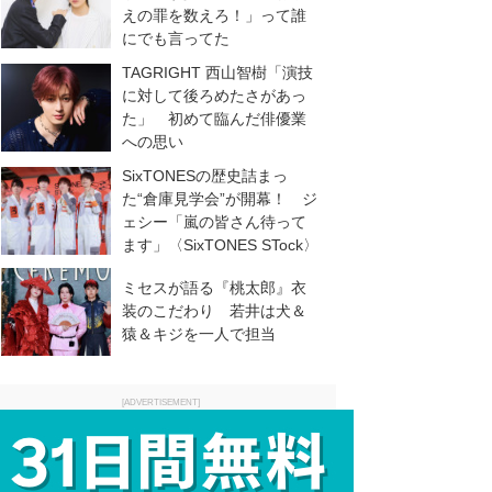
えの罪を数えろ！」って誰
にでも言ってた
TAGRIGHT 西山智樹「演技
に対して後ろめたさがあっ
た」 初めて臨んだ俳優業
への思い
SixTONESの歴史詰まっ
た“倉庫見学会”が開幕！ ジ
ェシー「嵐の皆さん待って
ます」〈SixTONES STock〉
ミセスが語る『桃太郎』衣
装のこだわり 若井は犬＆
猿＆キジを一人で担当
[ADVERTISEMENT]