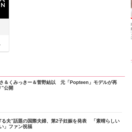
【インタビューフォ
ピンクの衣装がステ
【大胆カット満載】
ト】櫻坂46・田村保
キ！ 「ME:I」MIU＆
乃木坂46・与田祐希
乃、山崎天＜TGC
KEIKO撮り下ろしイ
3rd写真集『ヨー
023 A／W＞
ンタビューフォト
ダ』公開カット
7
さ＆くみっきー＆菅野結以 元「Popteen」モデルが再
リ”公開
ぎる夫”話題の国際夫婦、第2子妊娠を発表 「素晴らしい
い」ファン祝福