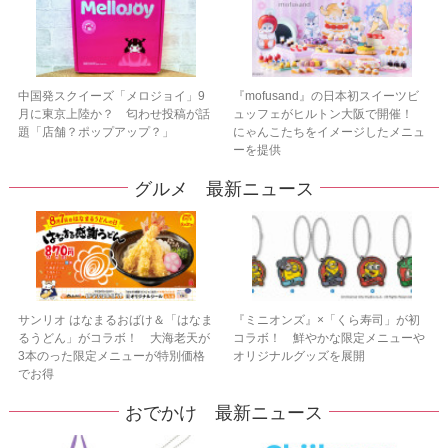
中国発スクイーズ「メロジョイ」9
『mofusand』の日本初スイーツビ
月に東京上陸か？ 匂わせ投稿が話
ュッフェがヒルトン大阪で開催！
題「店舗？ポップアップ？」
にゃんこたちをイメージしたメニュ
ーを提供
グルメ 最新ニュース
サンリオ はなまるおばけ＆「はなま
『ミニオンズ』×「くら寿司」が初
るうどん」がコラボ！ 大海老天が
コラボ！ 鮮やかな限定メニューや
3本のった限定メニューが特別価格
オリジナルグッズを展開
でお得
おでかけ 最新ニュース