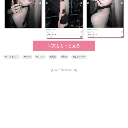
写真をもっと見る
#
イチオシ！
#
Billlie
#
K-POP
#
韓国
#
音楽
#
カルチャー
[ADVERTISEMENT]