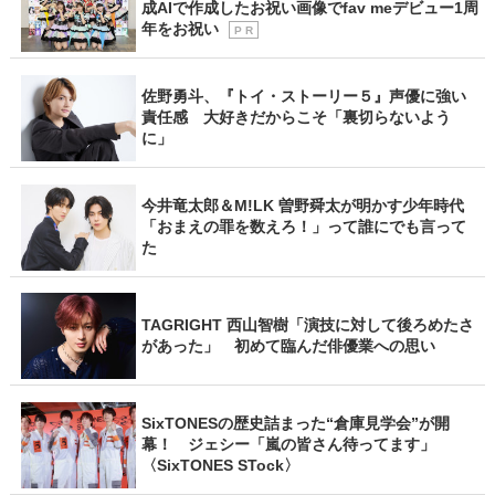
成AIで作成したお祝い画像でfav meデビュー1周
年をお祝い
P R
佐野勇斗、『トイ・ストーリー５』声優に強い
責任感 大好きだからこそ「裏切らないよう
に」
今井竜太郎＆M!LK 曽野舜太が明かす少年時代
「おまえの罪を数えろ！」って誰にでも言って
た
TAGRIGHT 西山智樹「演技に対して後ろめたさ
があった」 初めて臨んだ俳優業への思い
SixTONESの歴史詰まった“倉庫見学会”が開
幕！ ジェシー「嵐の皆さん待ってます」
〈SixTONES STock〉