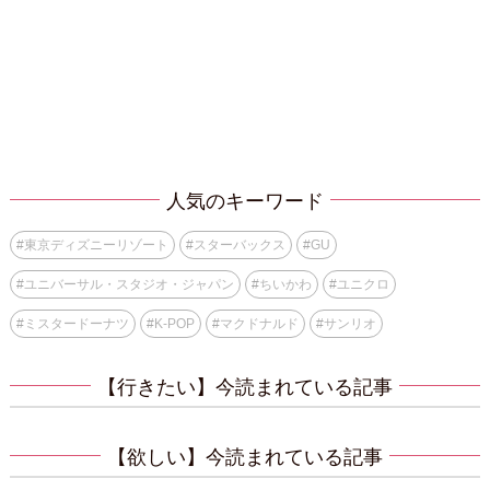
人気のキーワード
#
東京ディズニーリゾート
#
スターバックス
#
GU
#
ユニバーサル・スタジオ・ジャパン
#
ちいかわ
#
ユニクロ
#
ミスタードーナツ
#
K-POP
#
マクドナルド
#
サンリオ
【行きたい】今読まれている記事
【欲しい】今読まれている記事