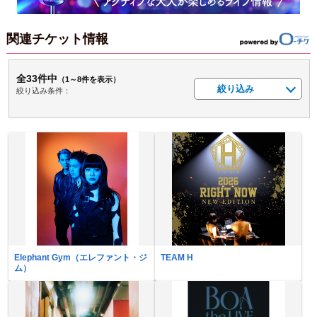
関連チケット情報
全33件中
（1～8件を表示）
絞り込み
絞り込み条件：
Elephant Gym（エレファント・ジ
TEAM H
ム）