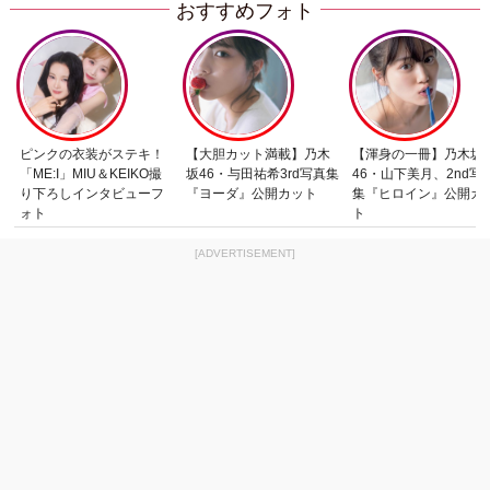
おすすめフォト
ピンクの衣装がステキ！
【大胆カット満載】乃木
【渾身の一冊】乃木坂
「ME:I」MIU＆KEIKO撮
坂46・与田祐希3rd写真集
46・山下美月、2nd写
り下ろしインタビューフ
『ヨーダ』公開カット
集『ヒロイン』公開カ
ォト
ト
[ADVERTISEMENT]