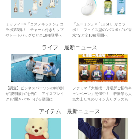
ミッフィー×「コスメキッチン」コ
『ムーミン』×「LUSH」がコラ
ラボ第3弾！ チャーム付きリップ
ボ！ フェイス型の“バスボム”や“香
やトートバッグなど全18種登場へ
水”など全10種展開へ
ライフ 最新ニュース
【調査】ビジネスパーソンの約8割
ファミマ「大相撲一月場所ご招待キ
が“説明疲れ”を告白 アイスブレイ
ャンペーン」開催中！ 若隆景ら人
クも“聞きパ”を下げる要因に
気力士たちのサイン入りグッズも
アイテム 最新ニュース