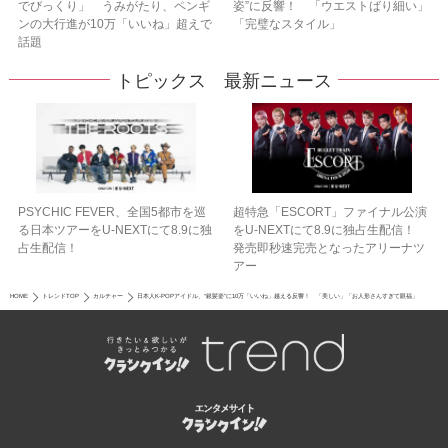
でびっくり」 うみがたり、ペンギ
姿”に反響！ 「ウエストばり細い」
ンの大行進が10万「いいね」超えで
「完璧なスタイル」
話題
トピックス 最新ニュース
PSYCHIC FEVER、全国5都市を巡
超特急「ESCORT」ファイナル公演
る日本ツアーをU‐NEXTにて8.9に独
をU-NEXTにて8.9に独占生配信！
占生配信！
発売即秒速完売となったアリーナツ
アー
HOME
トレンドTOP
カルチャー
日本人K‐POPアイドル、“銀髪姿”に10万「いいね」越える反響！ 「美しい」「お人形さんすぎて眼福」