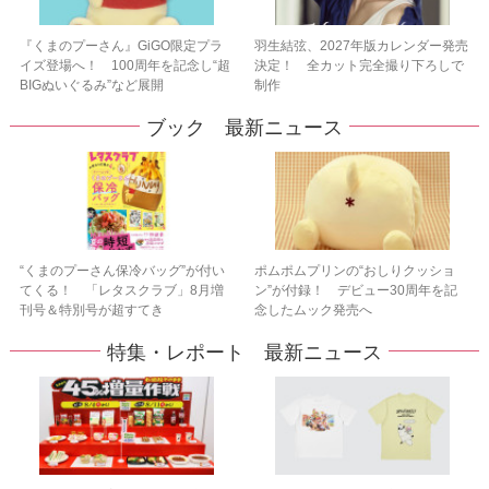
『くまのプーさん』GiGO限定プラ
羽生結弦、2027年版カレンダー発売
イズ登場へ！ 100周年を記念し“超
決定！ 全カット完全撮り下ろしで
BIGぬいぐるみ”など展開
制作
ブック 最新ニュース
“くまのプーさん保冷バッグ”が付い
ポムポムプリンの“おしりクッショ
てくる！ 「レタスクラブ」8月増
ン”が付録！ デビュー30周年を記
刊号＆特別号が超すてき
念したムック発売へ
特集・レポート 最新ニュース