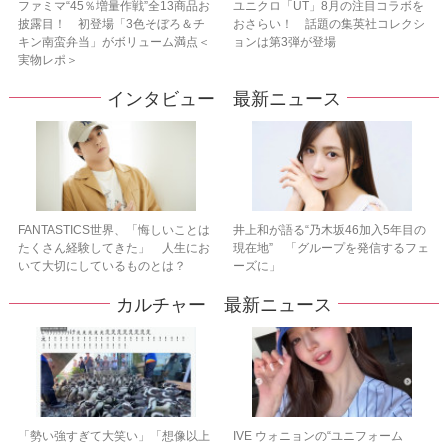
ファミマ“45％増量作戦”全13商品お
ユニクロ「UT」8月の注目コラボを
披露目！ 初登場「3色そぼろ＆チ
おさらい！ 話題の集英社コレクシ
キン南蛮弁当」がボリューム満点＜
ョンは第3弾が登場
実物レポ＞
インタビュー 最新ニュース
FANTASTICS世界、「悔しいことは
井上和が語る“乃木坂46加入5年目の
たくさん経験してきた」 人生にお
現在地” 「グループを発信するフェ
いて大切にしているものとは？
ーズに」
カルチャー 最新ニュース
「勢い強すぎて大笑い」「想像以上
IVE ウォニョンの“ユニフォーム