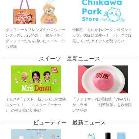
ダッフィー＆フレンズのハロウィー
全国初「ちいかわパーク」公式ショ
ングッズ8．25発売！ 驚かせあう
ップが大阪に誕生へ！ パークで販
ダッフィーたちを描いたスーベニア
売していたアイテムが勢ぞろい
も登場
スイーツ 最新ニュース
ミセス×「ミスド」新テレビCM放映
「ファミマ」×日曜劇場『VIVANT』
スタート！ 「ミスタードーナツ
がコラボ！ 「別班饅頭」を数量限
♪」の替え歌に初挑戦
定で発売
ビューティー 最新ニュース