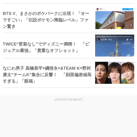
BTS V、まさかのポケパークに出現！ 「オー
ラすごい」「伝説ポケモン降臨レベル」ファ
ン驚き
TWICE“変装なし”でディズニー満喫！ 「ビ
ジュアル最強」「貴重なオフショット」
なにわ男子 高橋恭平×綱啓永×&TEAM K×野村
康太“チームK”集合に反響！ 「顔面偏差値高
すぎる」「眼福」
[ADVERTISEMENT]