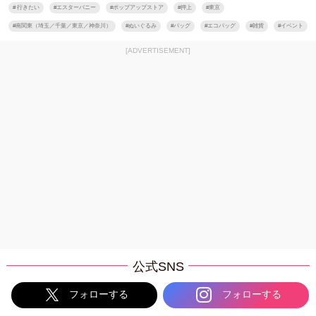
#
行きたい
#
エスターバニー
#
ポップアップストア
#
押上
#
東京
#
南関東（埼玉／千葉／東京／神奈川）
#
ぬいぐるみ
#
バッグ
#
エコバッグ
#
雑貨
#
イベント
[ADVERTISEMENT]
公式SNS
フォローする
フォローする