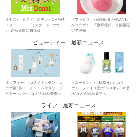
ミセス×「ミスド」新テレビCM放映
「ファミマ」×日曜劇場『VIVANT』
スタート！ 「ミスタードーナツ
がコラボ！ 「別班饅頭」を数量限
♪」の替え歌に初挑戦
定で発売
ビューティー 最新ニュース
ミッフィー×「コスメキッチン」コ
『ムーミン』×「LUSH」がコラ
ラボ第3弾！ チャーム付きリップ
ボ！ フェイス型の“バスボム”や“香
やトートバッグなど全18種登場へ
水”など全10種展開へ
ライフ 最新ニュース