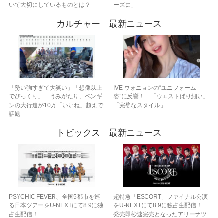
いて大切にしているものとは？
ーズに」
カルチャー 最新ニュース
「勢い強すぎて大笑い」「想像以上
IVE ウォニョンの“ユニフォーム
でびっくり」 うみがたり、ペンギ
姿”に反響！ 「ウエストばり細い」
ンの大行進が10万「いいね」超えで
「完璧なスタイル」
話題
トピックス 最新ニュース
PSYCHIC FEVER、全国5都市を巡
超特急「ESCORT」ファイナル公演
る日本ツアーをU‐NEXTにて8.9に独
をU-NEXTにて8.9に独占生配信！
占生配信！
発売即秒速完売となったアリーナツ