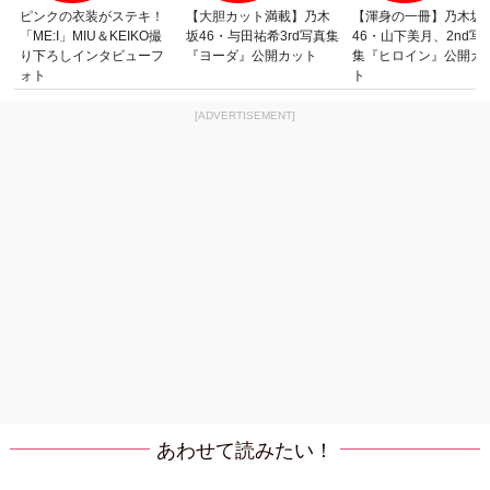
ピンクの衣装がステキ！
【大胆カット満載】乃木
【渾身の一冊】乃木坂
「ME:I」MIU＆KEIKO撮
坂46・与田祐希3rd写真集
46・山下美月、2nd写
り下ろしインタビューフ
『ヨーダ』公開カット
集『ヒロイン』公開カ
ォト
ト
[ADVERTISEMENT]
あわせて読みたい！