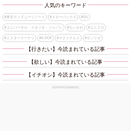
人気のキーワード
#
東京ディズニーリゾート
#
スターバックス
#
GU
#
ユニバーサル・スタジオ・ジャパン
#
ちいかわ
#
ユニクロ
#
ミスタードーナツ
#
K-POP
#
マクドナルド
#
サンリオ
【行きたい】今読まれている記事
【欲しい】今読まれている記事
【イチオシ】今読まれている記事
[ADVERTISEMENT]