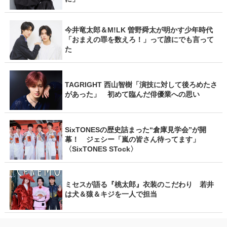
今井竜太郎＆M!LK 曽野舜太が明かす少年時代
「おまえの罪を数えろ！」って誰にでも言って
た
TAGRIGHT 西山智樹「演技に対して後ろめたさ
があった」 初めて臨んだ俳優業への思い
SixTONESの歴史詰まった“倉庫見学会”が開
幕！ ジェシー「嵐の皆さん待ってます」
〈SixTONES STock〉
ミセスが語る『桃太郎』衣装のこだわり 若井
は犬＆猿＆キジを一人で担当