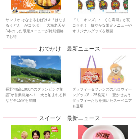
サンリオ はなまるおばけ＆「はなま
『ミニオンズ』×「くら寿司」が初
るうどん」がコラボ！ 大海老天が
コラボ！ 鮮やかな限定メニューや
3本のった限定メニューが特別価格
オリジナルグッズを展開
でお得
おでかけ 最新ニュース
長野“標高1000mのグランピング施
ダッフィー＆フレンズのハロウィー
設”が営業開始へ！ 犬と泊まれる棟
ングッズ8．25発売！ 驚かせあう
など全15室を展開
ダッフィーたちを描いたスーベニア
も登場
スイーツ 最新ニュース