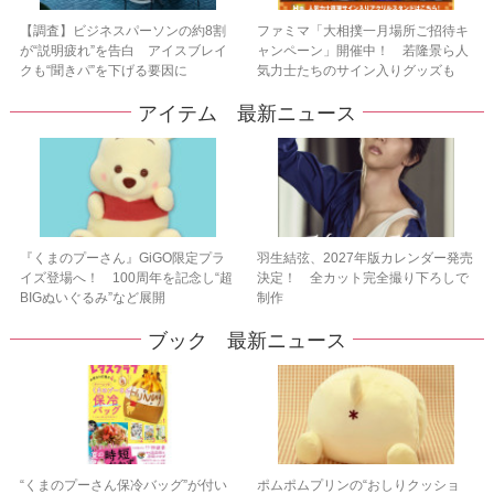
【調査】ビジネスパーソンの約8割
ファミマ「大相撲一月場所ご招待キ
が“説明疲れ”を告白 アイスブレイ
ャンペーン」開催中！ 若隆景ら人
クも“聞きパ”を下げる要因に
気力士たちのサイン入りグッズも
アイテム 最新ニュース
『くまのプーさん』GiGO限定プラ
羽生結弦、2027年版カレンダー発売
イズ登場へ！ 100周年を記念し“超
決定！ 全カット完全撮り下ろしで
BIGぬいぐるみ”など展開
制作
ブック 最新ニュース
“くまのプーさん保冷バッグ”が付い
ポムポムプリンの“おしりクッショ