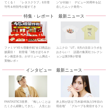
てくる！ 「レタスクラブ」8月増
ン”が付録！ デビュー30周年を記
刊号＆特別号が超すてき
念したムック発売へ
特集・レポート 最新ニュース
ファミマ“45％増量作戦”全13商品お
ユニクロ「UT」8月の注目コラボを
披露目！ 初登場「3色そぼろ＆チ
おさらい！ 話題の集英社コレクシ
キン南蛮弁当」がボリューム満点＜
ョンは第3弾が登場
実物レポ＞
インタビュー 最新ニュース
FANTASTICS世界、「悔しいことは
井上和が語る“乃木坂46加入5年目の
たくさん経験してきた」 人生にお
現在地” 「グループを発信するフェ