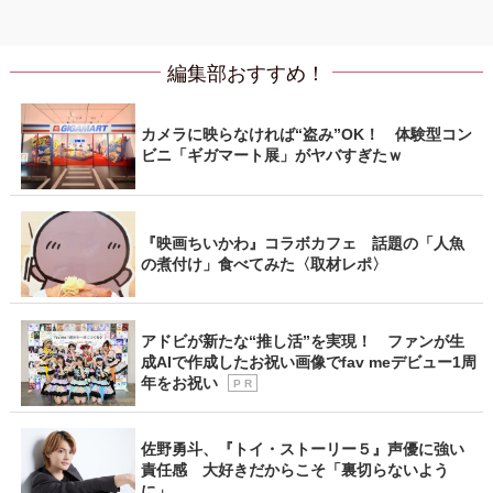
編集部おすすめ！
カメラに映らなければ“盗み”OK！ 体験型コン
ビニ「ギガマート展」がヤバすぎたｗ
『映画ちいかわ』コラボカフェ 話題の「人魚
の煮付け」食べてみた〈取材レポ〉
アドビが新たな“推し活”を実現！ ファンが生
成AIで作成したお祝い画像でfav meデビュー1周
年をお祝い
P R
佐野勇斗、『トイ・ストーリー５』声優に強い
責任感 大好きだからこそ「裏切らないよう
に」