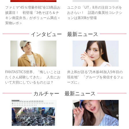
ファミマ“45％増量作戦”全13商品お
ユニクロ「UT」8月の注目コラボを
披露目！ 初登場「3色そぼろ＆チ
おさらい！ 話題の集英社コレクシ
キン南蛮弁当」がボリューム満点＜
ョンは第3弾が登場
実物レポ＞
インタビュー 最新ニュース
FANTASTICS世界、「悔しいことは
井上和が語る“乃木坂46加入5年目の
たくさん経験してきた」 人生にお
現在地” 「グループを発信するフェ
いて大切にしているものとは？
ーズに」
カルチャー 最新ニュース