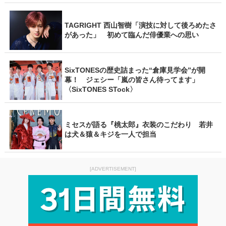
TAGRIGHT 西山智樹「演技に対して後ろめたさ
があった」 初めて臨んだ俳優業への思い
SixTONESの歴史詰まった“倉庫見学会”が開
幕！ ジェシー「嵐の皆さん待ってます」
〈SixTONES STock〉
ミセスが語る『桃太郎』衣装のこだわり 若井
は犬＆猿＆キジを一人で担当
[ADVERTISEMENT]