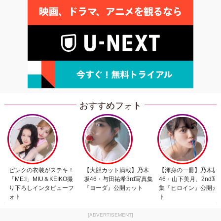
おすすめフォト
ピンクの衣装がステキ！
【大胆カット満載】乃木
【渾身の一冊】乃木坂
「ME:I」MIU＆KEIKO撮
坂46・与田祐希3rd写真集
46・山下美月、2nd写
り下ろしインタビューフ
『ヨーダ』公開カット
集『ヒロイン』公開カ
ォト
ト
[ADVERTISEMENT]