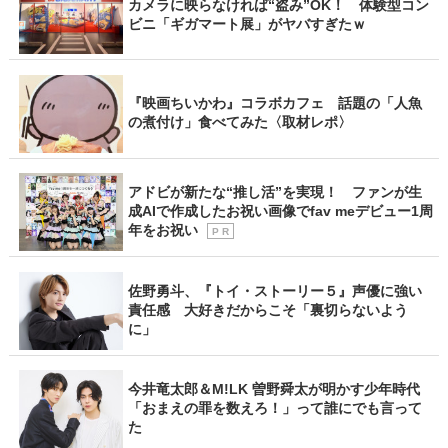
カメラに映らなければ“盗み”OK！ 体験型コン
ビニ「ギガマート展」がヤバすぎたｗ
『映画ちいかわ』コラボカフェ 話題の「人魚
の煮付け」食べてみた〈取材レポ〉
アドビが新たな“推し活”を実現！ ファンが生
成AIで作成したお祝い画像でfav meデビュー1周
年をお祝い
P R
佐野勇斗、『トイ・ストーリー５』声優に強い
責任感 大好きだからこそ「裏切らないよう
に」
今井竜太郎＆M!LK 曽野舜太が明かす少年時代
「おまえの罪を数えろ！」って誰にでも言って
た