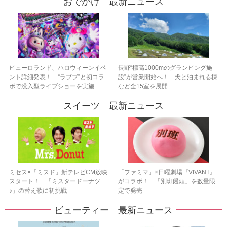
おでかけ 最新ニュース
ピューロランド、ハロウィーンイベ
長野“標高1000mのグランピング施
ント詳細発表！ “ラブブ”と初コラ
設”が営業開始へ！ 犬と泊まれる棟
ボで没入型ライブショーを実施
など全15室を展開
スイーツ 最新ニュース
ミセス×「ミスド」新テレビCM放映
「ファミマ」×日曜劇場『VIVANT』
スタート！ 「ミスタードーナツ
がコラボ！ 「別班饅頭」を数量限
♪」の替え歌に初挑戦
定で発売
ビューティー 最新ニュース