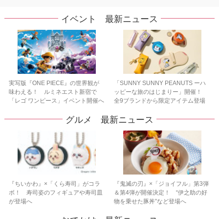
イベント 最新ニュース
実写版『ONE PIECE』の世界観が
「SUNNY SUNNY PEANUTS ーハ
味わえる！ ルミネエスト新宿で
ッピーな旅のはじまりー」開催！
「レゴ ワンピース」イベント開催へ
全9ブランドから限定アイテム登場
グルメ 最新ニュース
『ちいかわ』×「くら寿司」がコラ
『鬼滅の刃』×「ジョイフル」第3弾
ボ！ 寿司姿のフィギュアや寿司皿
＆第4弾が開催決定！ “伊之助の好
が登場へ
物を乗せた豚丼”など登場へ