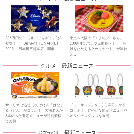
385万円の“ミッキーフィギュア”が
東京＆大阪で『くまのプーさん』
登場！ 「Disney THE MARKET
100周年記念カフェ開催へ！ 「英
2026 in 日本橋三越本店」開催
雄をたたえるケーキセット」が味わ
える
グルメ 最新ニュース
サンリオ はなまるおばけ＆「はなま
『ミニオンズ』×「くら寿司」が初
るうどん」がコラボ！ 大海老天が
コラボ！ 鮮やかな限定メニューや
3本のった限定メニューが特別価格
オリジナルグッズを展開
でお得
おでかけ 最新ニュース