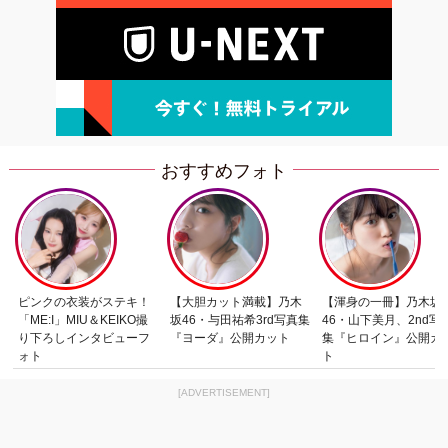
おすすめフォト
ピンクの衣装がステキ！
【大胆カット満載】乃木
【渾身の一冊】乃木坂
「ME:I」MIU＆KEIKO撮
坂46・与田祐希3rd写真集
46・山下美月、2nd写
り下ろしインタビューフ
『ヨーダ』公開カット
集『ヒロイン』公開カ
ォト
ト
[ADVERTISEMENT]