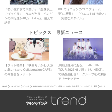
「勢い強すぎて大笑い」「想像以上
IVE ウォニョンの“ユニフォーム
でびっくり」 うみがたり、ペンギ
姿”に反響！ 「ウエストばり細い」
ンの大行進が10万「いいね」越えで
「完璧なスタイル」
話題
トピックス 最新ニュース
【フォト特集】「映画ちいかわ 人魚
原因は自分にある。「ARENA
の島のひみつ Collaboration CAFE」
TOUR 2026 仮ノ現」をU-NEXTに
の内覧会をレポート！
て独占生配信！ グループ初の東阪
アリーナツアー
HOME
トレンドTOP
イベント
SHIBUYA109で“ケアベア”ポップアップ開催へ！ ILLITコラボの限定「トートバッグ」など展開
1ページ