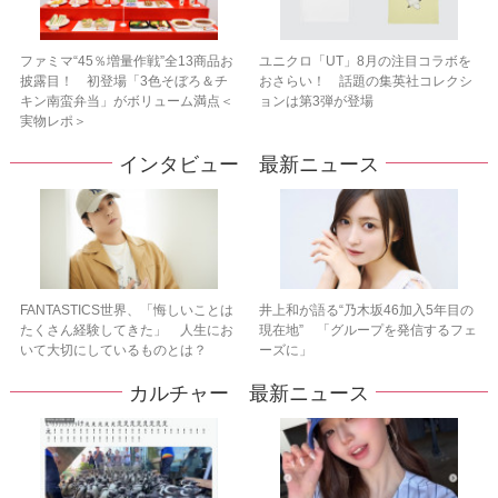
ファミマ“45％増量作戦”全13商品お
ユニクロ「UT」8月の注目コラボを
披露目！ 初登場「3色そぼろ＆チ
おさらい！ 話題の集英社コレクシ
キン南蛮弁当」がボリューム満点＜
ョンは第3弾が登場
実物レポ＞
インタビュー 最新ニュース
FANTASTICS世界、「悔しいことは
井上和が語る“乃木坂46加入5年目の
たくさん経験してきた」 人生にお
現在地” 「グループを発信するフェ
いて大切にしているものとは？
ーズに」
カルチャー 最新ニュース