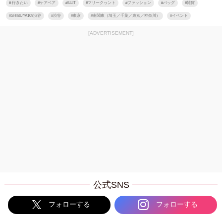
#
行きたい
#
ケアベア
#
ILLIT
#
マリークヮント
#
ファッション
#
バッグ
#
雑貨
#
SHIBUYA109渋谷
#
渋谷
#
東京
#
南関東（埼玉／千葉／東京／神奈川）
#
イベント
[ADVERTISEMENT]
公式SNS
フォローする
フォローする