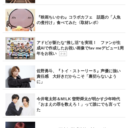
『映画ちいかわ』コラボカフェ 話題の「人魚
の煮付け」食べてみた〈取材レポ〉
アドビが新たな“推し活”を実現！ ファンが生
成AIで作成したお祝い画像でfav meデビュー1周
年をお祝い
P R
佐野勇斗、『トイ・ストーリー５』声優に強い
責任感 大好きだからこそ「裏切らないよう
に」
今井竜太郎＆M!LK 曽野舜太が明かす少年時代
「おまえの罪を数えろ！」って誰にでも言って
た