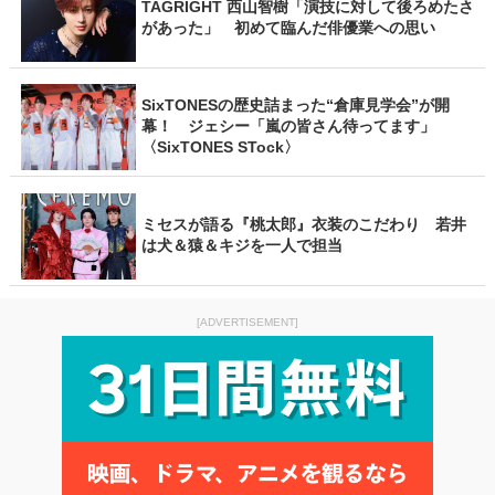
TAGRIGHT 西山智樹「演技に対して後ろめたさ
があった」 初めて臨んだ俳優業への思い
SixTONESの歴史詰まった“倉庫見学会”が開
幕！ ジェシー「嵐の皆さん待ってます」
〈SixTONES STock〉
ミセスが語る『桃太郎』衣装のこだわり 若井
は犬＆猿＆キジを一人で担当
[ADVERTISEMENT]