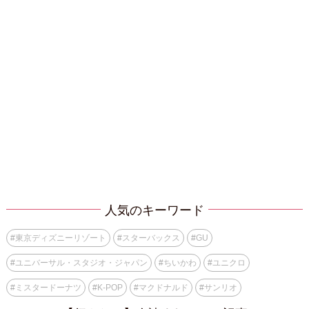
人気のキーワード
#
東京ディズニーリゾート
#
スターバックス
#
GU
#
ユニバーサル・スタジオ・ジャパン
#
ちいかわ
#
ユニクロ
#
ミスタードーナツ
#
K-POP
#
マクドナルド
#
サンリオ