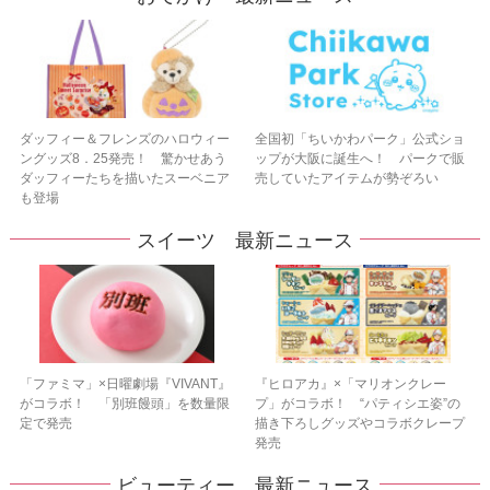
ダッフィー＆フレンズのハロウィー
全国初「ちいかわパーク」公式ショ
ングッズ8．25発売！ 驚かせあう
ップが大阪に誕生へ！ パークで販
ダッフィーたちを描いたスーベニア
売していたアイテムが勢ぞろい
も登場
スイーツ 最新ニュース
「ファミマ」×日曜劇場『VIVANT』
『ヒロアカ』×「マリオンクレー
がコラボ！ 「別班饅頭」を数量限
プ」がコラボ！ “パティシエ姿”の
定で発売
描き下ろしグッズやコラボクレープ
発売
ビューティー 最新ニュース