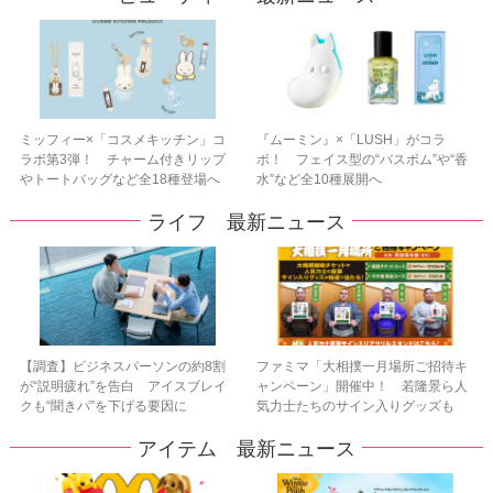
ミッフィー×「コスメキッチン」コ
『ムーミン』×「LUSH」がコラ
ラボ第3弾！ チャーム付きリップ
ボ！ フェイス型の“バスボム”や“香
やトートバッグなど全18種登場へ
水”など全10種展開へ
ライフ 最新ニュース
【調査】ビジネスパーソンの約8割
ファミマ「大相撲一月場所ご招待キ
が“説明疲れ”を告白 アイスブレイ
ャンペーン」開催中！ 若隆景ら人
クも“聞きパ”を下げる要因に
気力士たちのサイン入りグッズも
アイテム 最新ニュース