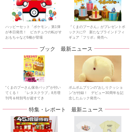
ハッピーセット「ポケモン」第1弾
『くまのプーさん』がプレゼントボ
が本日発売！ ピカチュウの転がす
ックスに!? 新たなブラインドフィ
おもちゃなど6種が登場
ギュア「フリポ」発売へ
ブック 最新ニュース
“くまのプーさん保冷バッグ”が付い
ポムポムプリンの“おしりクッショ
てくる！ 「レタスクラブ」8月増
ン”が付録！ デビュー30周年を記
刊号＆特別号が超すてき
念したムック発売へ
特集・レポート 最新ニュース