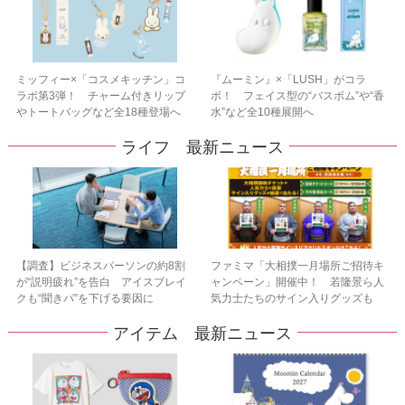
ミッフィー×「コスメキッチン」コ
『ムーミン』×「LUSH」がコラ
ラボ第3弾！ チャーム付きリップ
ボ！ フェイス型の“バスボム”や“香
やトートバッグなど全18種登場へ
水”など全10種展開へ
ライフ 最新ニュース
【調査】ビジネスパーソンの約8割
ファミマ「大相撲一月場所ご招待キ
が“説明疲れ”を告白 アイスブレイ
ャンペーン」開催中！ 若隆景ら人
クも“聞きパ”を下げる要因に
気力士たちのサイン入りグッズも
アイテム 最新ニュース