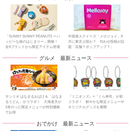
「SUNNY SUNNY PEANUTS ーハ
中国発スクイーズ「メロジョイ」9
ッピーな旅のはじまりー」開催！
月に東京上陸か？ 匂わせ投稿が話
全9ブランドから限定アイテム登場
題「店舗？ポップアップ？」
グルメ 最新ニュース
サンリオ はなまるおばけ＆「はなま
『ミニオンズ』×「くら寿司」が初
るうどん」がコラボ！ 大海老天が
コラボ！ 鮮やかな限定メニューや
3本のった限定メニューが特別価格
オリジナルグッズを展開
でお得
おでかけ 最新ニュース