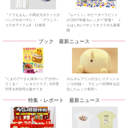
『ドラえもん』の四次元ポケットが
『ムーミン』やピーターラビット
バッグやポーチに！ 「グラニフ」
の“2027年版カレンダー”登場！ く
コラボアイテム8．11発売
らはしれい×サンリオコラボも新展
開
ブック 最新ニュース
“くまのプーさん保冷バッグ”が付い
ポムポムプリンの“おしりクッショ
てくる！ 「レタスクラブ」8月増
ン”が付録！ デビュー30周年を記
刊号＆特別号が超すてき
念したムック発売へ
特集・レポート 最新ニュース