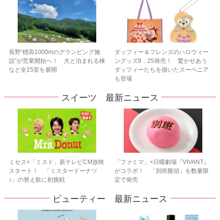
長野“標高1000mのグランピング施
ダッフィー＆フレンズのハロウィー
設”が営業開始へ！ 犬と泊まれる棟
ングッズ8．25発売！ 驚かせあう
など全15室を展開
ダッフィーたちを描いたスーベニア
も登場
スイーツ 最新ニュース
ミセス×「ミスド」新テレビCM放映
「ファミマ」×日曜劇場『VIVANT』
スタート！ 「ミスタードーナツ
がコラボ！ 「別班饅頭」を数量限
♪」の替え歌に初挑戦
定で発売
ビューティー 最新ニュース