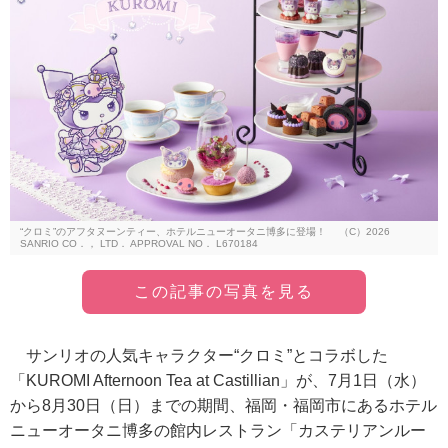
“クロミ”のアフタヌーンティー、ホテルニューオータニ博多に登場！ （C）2026
SANRIO CO．， LTD． APPROVAL NO． L670184
この記事の写真を見る
サンリオの人気キャラクター“クロミ”とコラボした
「KUROMI Afternoon Tea at Castillian」が、7月1日（水）
から8月30日（日）までの期間、福岡・福岡市にあるホテル
ニューオータニ博多の館内レストラン「カステリアンルー