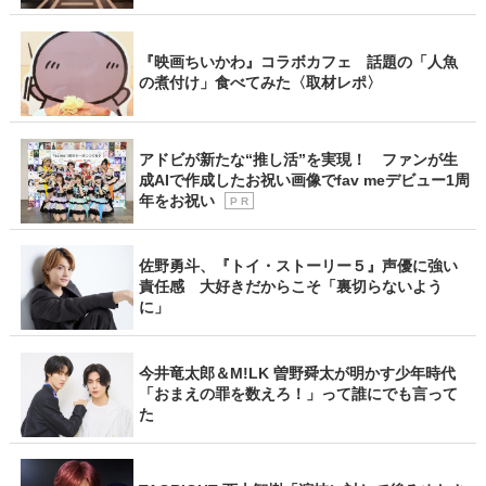
『映画ちいかわ』コラボカフェ 話題の「人魚
の煮付け」食べてみた〈取材レポ〉
アドビが新たな“推し活”を実現！ ファンが生
成AIで作成したお祝い画像でfav meデビュー1周
年をお祝い
P R
佐野勇斗、『トイ・ストーリー５』声優に強い
責任感 大好きだからこそ「裏切らないよう
に」
今井竜太郎＆M!LK 曽野舜太が明かす少年時代
「おまえの罪を数えろ！」って誰にでも言って
た