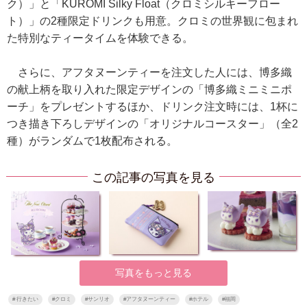
ク）」と「KUROMI Silky Float（クロミシルキーフロー
ト）」の2種限定ドリンクも用意。クロミの世界観に包まれ
た特別なティータイムを体験できる。
さらに、アフタヌーンティーを注文した人には、博多織
の献上柄を取り入れた限定デザインの「博多織ミニミニポ
ーチ」をプレゼントするほか、ドリンク注文時には、1杯に
つき描き下ろしデザインの「オリジナルコースター」（全2
種）がランダムで1枚配布される。
この記事の写真を見る
写真をもっと見る
#
行きたい
#
クロミ
#
サンリオ
#
アフタヌーンティー
#
ホテル
#
福岡