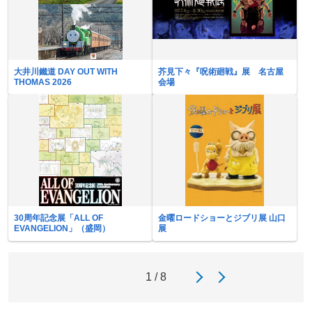
大井川鐵道 DAY OUT WITH
芥見下々『呪術廻戦』展 名古屋
THOMAS 2026
会場
30周年記念展「ALL OF
金曜ロードショーとジブリ展 山口
EVANGELION」（盛岡）
展
1 / 8