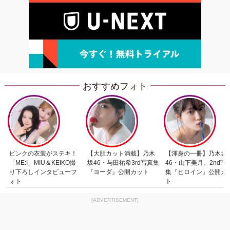
おすすめフォト
ピンクの衣装がステキ！
【大胆カット満載】乃木
【渾身の一冊】乃木坂
「ME:I」MIU＆KEIKO撮
坂46・与田祐希3rd写真集
46・山下美月、2nd写
り下ろしインタビューフ
『ヨーダ』公開カット
集『ヒロイン』公開カ
ォト
ト
[ADVERTISEMENT]