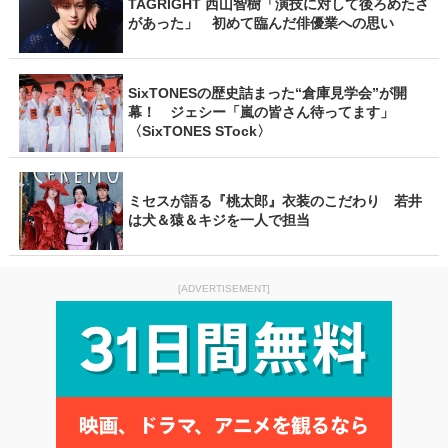
TAGRIGHT 西山智樹「演技に対して後ろめたさ
があった」 初めて臨んだ俳優業への思い
SixTONESの歴史詰まった“倉庫見学会”が開
幕！ ジェシー「嵐の皆さん待ってます」
〈SixTONES STock〉
ミセスが語る『桃太郎』衣装のこだわり 若井
は犬＆猿＆キジを一人で担当
[ADVERTISEMENT]