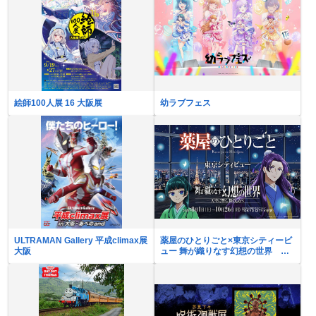
絵師100人展 16 大阪展
幼ラブフェス
ULTRAMAN Gallery 平成climax展
薬屋のひとりごと×東京シティービ
大阪
ュー 舞が織りなす幻想の世界 ―
天空に響く、舞のしらべ―