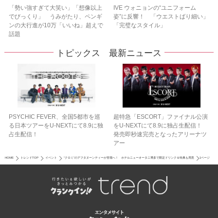
「勢い強すぎて大笑い」「想像以上
IVE ウォニョンの“ユニフォーム
でびっくり」 うみがたり、ペンギ
姿”に反響！ 「ウエストばり細い」
ンの大行進が10万「いいね」超えで
「完璧なスタイル」
話題
トピックス 最新ニュース
PSYCHIC FEVER、全国5都市を巡
超特急「ESCORT」ファイナル公演
る日本ツアーをU‐NEXTにて8.9に独
をU-NEXTにて8.9に独占生配信！
占生配信！
発売即秒速完売となったアリーナツ
アー
HOME
トレンドTOP
イベント
“クロミ”のアフタヌーンティーが登場へ！ ホテルニューオータニ博多で限定ドリンク＆特典も用意
1ページ