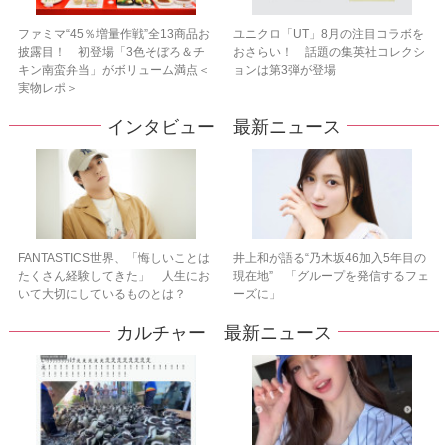
ファミマ“45％増量作戦”全13商品お
ユニクロ「UT」8月の注目コラボを
披露目！ 初登場「3色そぼろ＆チ
おさらい！ 話題の集英社コレクシ
キン南蛮弁当」がボリューム満点＜
ョンは第3弾が登場
実物レポ＞
インタビュー 最新ニュース
FANTASTICS世界、「悔しいことは
井上和が語る“乃木坂46加入5年目の
たくさん経験してきた」 人生にお
現在地” 「グループを発信するフェ
いて大切にしているものとは？
ーズに」
カルチャー 最新ニュース