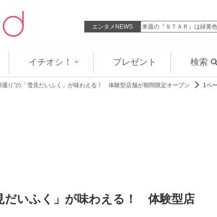
LDH LIVE‐EXPO』史上初の国立競…
エンタメNEWS
来週の『ＳＴＡＲ』は緑黄色社会、
イチオシ！
プレゼント
検索
48通り”の「雪見だいふく」が味わえる！ 体験型店舗が期間限定オープン
1ペ
雪見だいふく」が味わえる！ 体験型店