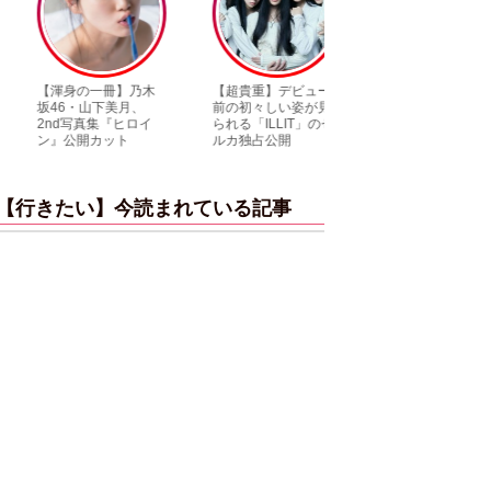
【渾身の一冊】乃木
【超貴重】デビュー
【6度目重版！】乃
坂46・山下美月、
前の初々しい姿が見
木坂46・山下美月
2nd写真集『ヒロイ
られる「ILLIT」のセ
「1st写真集」公開
ン』公開カット
ルカ独占公開
ットまとめ
【行きたい】今読まれている記事