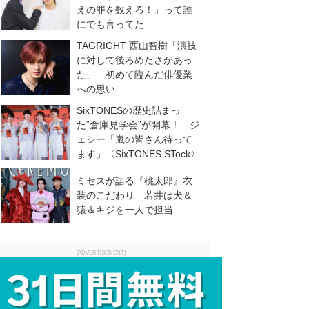
えの罪を数えろ！」って誰
にでも言ってた
TAGRIGHT 西山智樹「演技
に対して後ろめたさがあっ
た」 初めて臨んだ俳優業
への思い
SixTONESの歴史詰まっ
た“倉庫見学会”が開幕！ ジ
ェシー「嵐の皆さん待って
ます」〈SixTONES STock〉
ミセスが語る『桃太郎』衣
装のこだわり 若井は犬＆
猿＆キジを一人で担当
[ADVERTISEMENT]