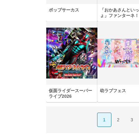
ポップサーカス
「おかあさんといっ
ょ」ファンターネ！
あそぼ
【6度目重版！】乃
木坂46・山下美月
ト
「1st写真集」公開カ
乃
ットまとめ
2
仮面ライダースーパー
幼ラブフェス
ライブ2026
1
2
3