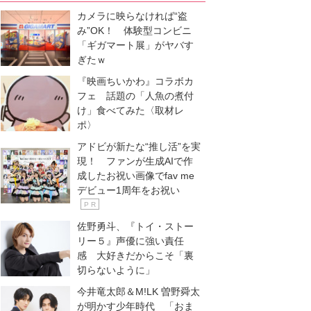
カメラに映らなければ“盗
み”OK！ 体験型コンビニ
「ギガマート展」がヤバす
ぎたｗ
『映画ちいかわ』コラボカ
フェ 話題の「人魚の煮付
け」食べてみた〈取材レ
ポ〉
アドビが新たな“推し活”を実
現！ ファンが生成AIで作
成したお祝い画像でfav me
デビュー1周年をお祝い
P R
佐野勇斗、『トイ・ストー
リー５』声優に強い責任
感 大好きだからこそ「裏
切らないように」
今井竜太郎＆M!LK 曽野舜太
が明かす少年時代 「おま