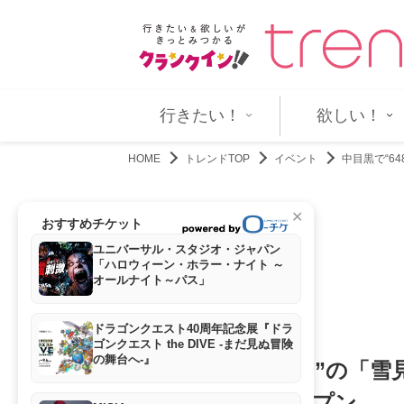
らの根性を叩きなおす！ 『男磨…
LDHアーティスト20組が集結！ 『
行きたい！
欲しい！
HOME
トレンドTOP
イベント
中目黒で“6
✕
おすすめチケット
ユニバーサル・スタジオ・ジャパン
「ハロウィーン・ホラー・ナイト ～
オールナイト～パス」
ドラゴンクエスト40周年記念展『ドラ
ゴンクエスト the DIVE -まだ見ぬ冒険
の舞台へ-』
中目黒で“648通り”の「
舗が期間限定オープン