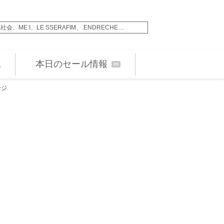
ME:I、LE SSERAFIM、.ENDRECHE…
松永大司監督、『犯罪
本日のセール情報
PR
ージ