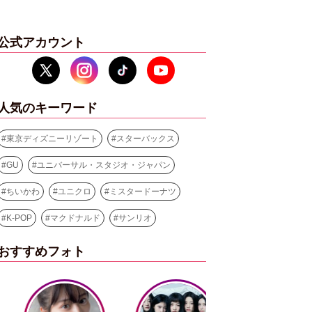
公式アカウント
人気のキーワード
#
東京ディズニーリゾート
#
スターバックス
#
GU
#
ユニバーサル・スタジオ・ジャパン
#
ちいかわ
#
ユニクロ
#
ミスタードーナツ
#
K-POP
#
マクドナルド
#
サンリオ
おすすめフォト