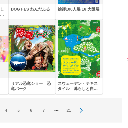
し
DOG FES わんだふる
絵師100人展 16 大阪展
と
【インタビューフォ
ピンクの衣装がステ
【大胆カット満載】
】櫻坂46・田村保
キ！ 「ME:I」MIU＆
乃木坂46・与田祐希
、山崎天＜TGC
KEIKO撮り下ろしイ
3rd写真集『ヨー
023 A／W＞
ンタビューフォト
ダ』公開カット
リアル恐竜ショー 恐
スウェーデン・テキス
竜パーク
タイル 暮らしと自然
に息づく北欧デザイン
4
5
6
7
•••
21