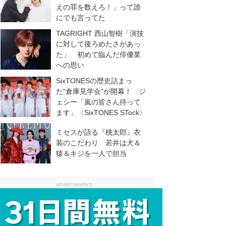
えの罪を数えろ！」って誰
にでも言ってた
TAGRIGHT 西山智樹「演技
に対して後ろめたさがあっ
た」 初めて臨んだ俳優業
への思い
SixTONESの歴史詰まっ
た“倉庫見学会”が開幕！ ジ
ェシー「嵐の皆さん待って
ます」〈SixTONES STock〉
ミセスが語る『桃太郎』衣
装のこだわり 若井は犬＆
猿＆キジを一人で担当
[ADVERTISEMENT]