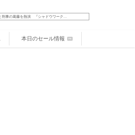
と刑事の葛藤を熱演 『シャドウワーク…
35年の活動に終止符の
本日のセール情報
PR