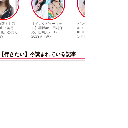
【インタビューフォ
ピンクの衣装がステ
【大胆カット満載
ト】櫻坂46・田村保
キ！ 「ME:I」MIU＆
乃木坂46・与田祐
乃、山崎天＜TGC
KEIKO撮り下ろしイ
3rd写真集『ヨー
2023 A／W＞
ンタビューフォト
ダ』公開カット
【行きたい】今読まれている記事