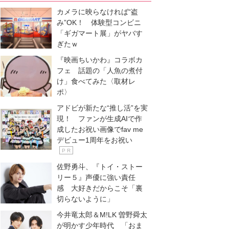
カメラに映らなければ“盗
み”OK！ 体験型コンビニ
「ギガマート展」がヤバす
ぎたｗ
『映画ちいかわ』コラボカ
フェ 話題の「人魚の煮付
け」食べてみた〈取材レ
ポ〉
アドビが新たな“推し活”を実
現！ ファンが生成AIで作
成したお祝い画像でfav me
デビュー1周年をお祝い
P R
佐野勇斗、『トイ・ストー
リー５』声優に強い責任
感 大好きだからこそ「裏
切らないように」
今井竜太郎＆M!LK 曽野舜太
が明かす少年時代 「おま