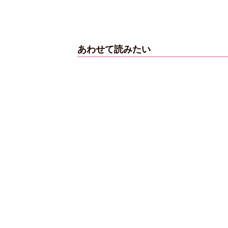
タビューフォ
ピンクの衣装がステ
【大胆カット満載】
あわせて読みたい
坂46・田村保
キ！ 「ME:I」MIU＆
乃木坂46・与田祐希
崎天＜TGC
KEIKO撮り下ろしイ
3rd写真集『ヨー
 A／W＞
ンタビューフォト
ダ』公開カット