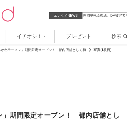
吉見友貴が挑むショパンとショスタ…
エンタメNEWS
吉岡里帆＆奈緒、DV被害者
イチオシ！
プレゼント
検索
いかわラーメン」期間限定オープン！ 都内店舗として初
写真(1枚目)
ン」期間限定オープン！ 都内店舗とし