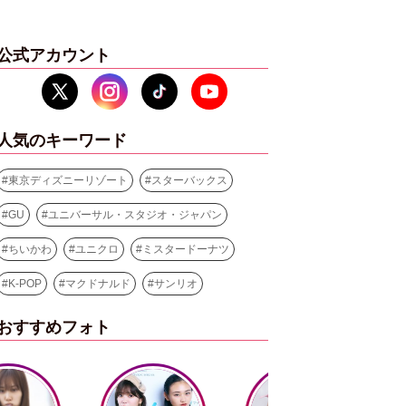
公式アカウント
人気のキーワード
#
東京ディズニーリゾート
#
スターバックス
#
GU
#
ユニバーサル・スタジオ・ジャパン
#
ちいかわ
#
ユニクロ
#
ミスタードーナツ
#
K-POP
#
マクドナルド
#
サンリオ
おすすめフォト