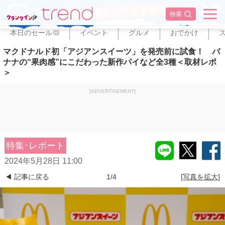
✕
検索
本日のセール
イベント
グルメ
おでかけ
PR
マクドナルド初「アジアンスイーツ」を発売前に試食！ バ
ナナの“果肉感”にこだわった新作パイなど全3種＜取材レポ
＞
[ADVERTISEMENT]
特集･レポート
2024年5月28日 11:00
◀ 記事に戻る
1/4
[写真を拡大]