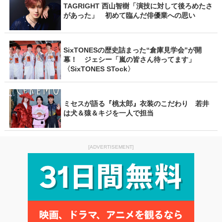
TAGRIGHT 西山智樹「演技に対して後ろめたさ
があった」 初めて臨んだ俳優業への思い
SixTONESの歴史詰まった“倉庫見学会”が開
幕！ ジェシー「嵐の皆さん待ってます」
〈SixTONES STock〉
ミセスが語る『桃太郎』衣装のこだわり 若井
は犬＆猿＆キジを一人で担当
[ADVERTISEMENT]