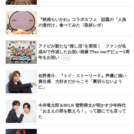
『映画ちいかわ』コラボカフェ 話題の「人魚
の煮付け」食べてみた〈取材レポ〉
アドビが新たな“推し活”を実現！ ファンが生
成AIで作成したお祝い画像でfav meデビュー1周
年をお祝い
P R
佐野勇斗、『トイ・ストーリー５』声優に強い
責任感 大好きだからこそ「裏切らないよう
に」
今井竜太郎＆M!LK 曽野舜太が明かす少年時代
「おまえの罪を数えろ！」って誰にでも言って
た