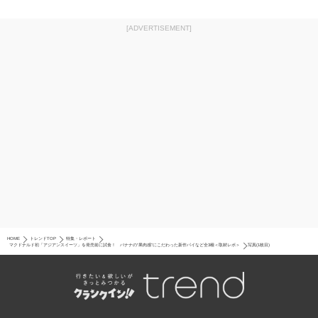
[ADVERTISEMENT]
HOME
トレンドTOP
特集・レポート
マクドナルド初「アジアンスイーツ」を発売前に試食！ バナナの“果肉感”にこだわった新作パイなど全3種＜取材レポ＞
写真(1枚目)