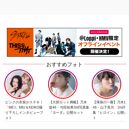
おすすめフォト
ピンクの衣装がステキ！
【大胆カット満載】乃木
【渾身の一冊】乃木坂
「ME:I」MIU＆KEIKO撮
坂46・与田祐希3rd写真集
46・山下美月、2nd写
り下ろしインタビューフ
『ヨーダ』公開カット
集『ヒロイン』公開カ
ォト
ト