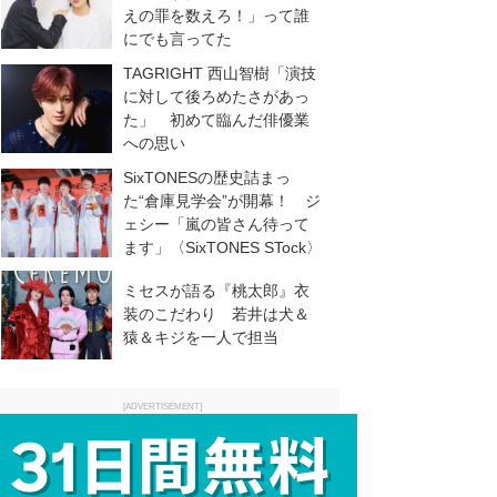
えの罪を数えろ！」って誰
にでも言ってた
TAGRIGHT 西山智樹「演技
に対して後ろめたさがあっ
た」 初めて臨んだ俳優業
への思い
SixTONESの歴史詰まっ
た“倉庫見学会”が開幕！ ジ
ェシー「嵐の皆さん待って
ます」〈SixTONES STock〉
ミセスが語る『桃太郎』衣
装のこだわり 若井は犬＆
猿＆キジを一人で担当
[ADVERTISEMENT]