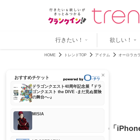
のオファー理由は？ 「滝…
ホロライブ・宝鐘マリン、日々の活
行きたい！
欲しい！
HOME
トレンドTOP
アイテム
オーロラカラ
✕
おすすめチケット
ドラゴンクエスト40周年記念展『ドラ
ゴンクエスト the DIVE -まだ見ぬ冒険
の舞台へ-』
MISIA
オーロラカラーの「iPho
アイテム