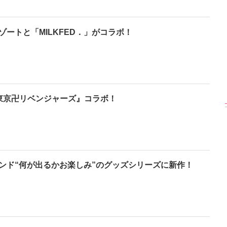
ートと「MILKFED．」がコラボ！
【インタビューフォ
ピンクの衣装がステ
【大胆カット満載
ト】櫻坂46・田村保
キ！ 「ME:I」MIU＆
乃木坂46・与田祐
乃、山崎天＜TGC
KEIKO撮り下ろしイ
3rd写真集『ヨー
2023 A／W＞
ンタビューフォト
ダ』公開カット
東京卍リベンジャーズ』コラボ！
ンド“何が出るかお楽しみ”のグッズシリーズに新作！