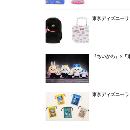
東京ディズニーリゾ
【6度目重版！】乃
木坂46・山下美月
「1st写真集」公開カ
ットまとめ
『ちいかわ』×『
東京ディズニーラ