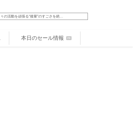
30歳、艶やかな浴衣姿に反響「可愛過…
どういう関係!? 的場
本日のセール情報
PR