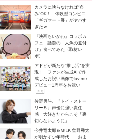
カメラに映らなければ“盗
み”OK！ 体験型コンビニ
「ギガマート展」がヤバす
ぎたｗ
『映画ちいかわ』コラボカ
フェ 話題の「人魚の煮付
け」食べてみた〈取材レ
ポ〉
アドビが新たな“推し活”を実
現！ ファンが生成AIで作
成したお祝い画像でfav me
デビュー1周年をお祝い
P R
佐野勇斗、『トイ・ストー
リー５』声優に強い責任
感 大好きだからこそ「裏
切らないように」
今井竜太郎＆M!LK 曽野舜太
が明かす少年時代 「おま