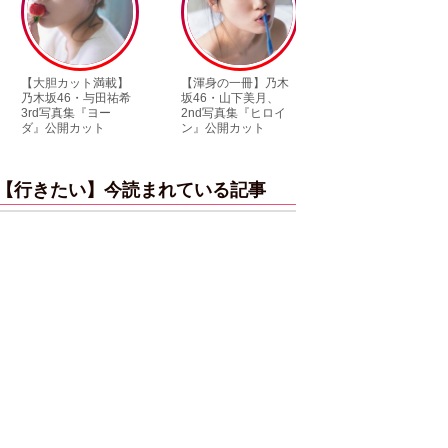
】
【渾身の一冊】乃木
【超貴重】デビュー
【6度目重版
希
坂46・山下美月、
前の初々しい姿が見
木坂46・山
2nd写真集『ヒロイ
られる「ILLIT」のセ
「1st写真
ン』公開カット
ルカ独占公開
ットまとめ
【行きたい】今読まれている記事