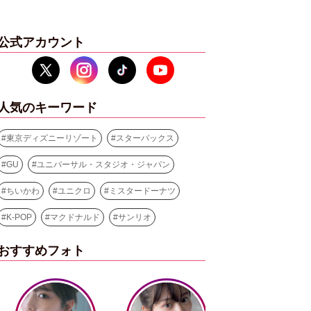
公式アカウント
人気のキーワード
#
東京ディズニーリゾート
#
スターバックス
#
GU
#
ユニバーサル・スタジオ・ジャパン
#
ちいかわ
#
ユニクロ
#
ミスタードーナツ
#
K-POP
#
マクドナルド
#
サンリオ
おすすめフォト