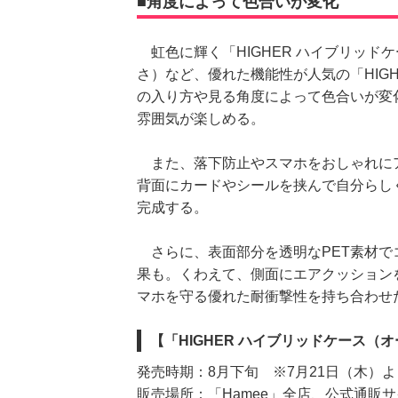
■角度によって色合いが変化
虹色に輝く「HIGHER ハイブリッド
さ）など、優れた機能性が人気の「HIG
の入り方や見る角度によって色合いが変
雰囲気が楽しめる。
また、落下防止やスマホをおしゃれに
背面にカードやシールを挟んで自分らし
完成する。
さらに、表面部分を透明なPET素材で
果も。くわえて、側面にエアクッション
マホを守る優れた耐衝撃性を持ち合わせ
【「HIGHER ハイブリッドケース（
発売時期：8月下旬 ※7月21日（木）
販売場所：「Hamee」全店、公式通販