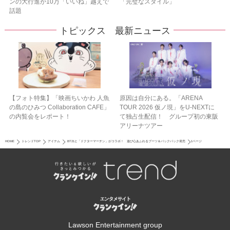
ンの大行進が10万「いいね」越えで
「完璧なスタイル」
話題
トピックス 最新ニュース
【フォト特集】「映画ちいかわ 人魚
原因は自分にある。「ARENA
の島のひみつ Collaboration CAFE」
TOUR 2026 仮ノ現」をU-NEXTに
の内覧会をレポート！
て独占生配信！ グループ初の東阪
アリーナツアー
HOME
トレンドTOP
アイテム
BT21と「ドクターマーチン」がコラボ！ 遊び心あふれるブーツ＆バックパック発売
1ページ
Lawson Entertainment group