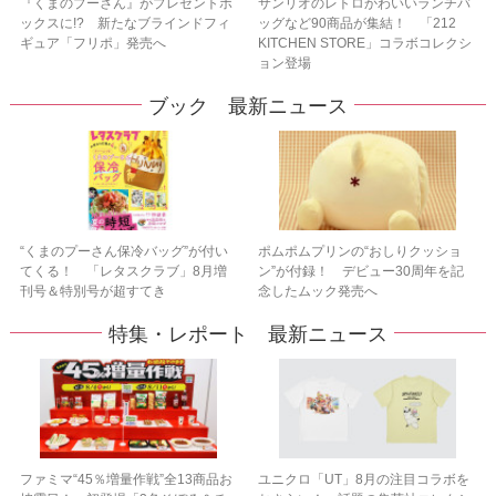
『くまのプーさん』がプレゼントボ
サンリオのレトロかわいいランチバ
ックスに!? 新たなブラインドフィ
ッグなど90商品が集結！ 「212
ギュア「フリポ」発売へ
KITCHEN STORE」コラボコレクシ
ョン登場
ブック 最新ニュース
“くまのプーさん保冷バッグ”が付い
ポムポムプリンの“おしりクッショ
てくる！ 「レタスクラブ」8月増
ン”が付録！ デビュー30周年を記
刊号＆特別号が超すてき
念したムック発売へ
特集・レポート 最新ニュース
ファミマ“45％増量作戦”全13商品お
ユニクロ「UT」8月の注目コラボを