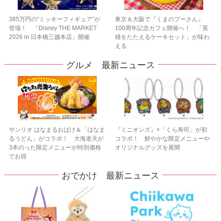
385万円の“ミッキーフィギュア”が
東京＆大阪で『くまのプーさん』
登場！ 「Disney THE MARKET
100周年記念カフェ開催へ！ 「英
2026 in 日本橋三越本店」開催
雄をたたえるケーキセット」が味わ
える
グルメ 最新ニュース
サンリオ はなまるおばけ＆「はなま
『ミニオンズ』×「くら寿司」が初
るうどん」がコラボ！ 大海老天が
コラボ！ 鮮やかな限定メニューや
3本のった限定メニューが特別価格
オリジナルグッズを展開
でお得
おでかけ 最新ニュース