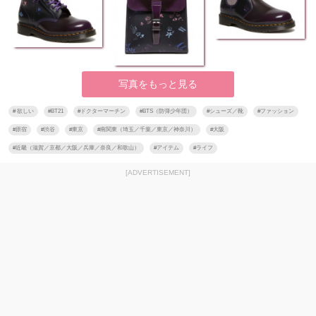
写真をもっと見る
#
欲しい
#
BT21
#
ドクターマーチン
#
BTS（防弾少年団）
#
シューズ／靴
#
ファッション
#
原宿
#
渋谷
#
東京
#
南関東（埼玉／千葉／東京／神奈川）
#
大阪
#
近畿（滋賀／京都／大阪／兵庫／奈良／和歌山）
#
アイテム
#
ライフ
[ADVERTISEMENT]