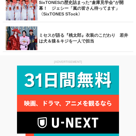
SixTONESの歴史詰まった“倉庫見学会”が開
幕！ ジェシー「嵐の皆さん待ってます」
〈SixTONES STock〉
ミセスが語る『桃太郎』衣装のこだわり 若井
は犬＆猿＆キジを一人で担当
[ADVERTISEMENT]