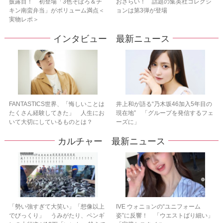
披露目！ 初登場「3色そぼろ＆チ
おさらい！ 話題の集英社コレクシ
キン南蛮弁当」がボリューム満点＜
ョンは第3弾が登場
実物レポ＞
インタビュー 最新ニュース
FANTASTICS世界、「悔しいことは
井上和が語る“乃木坂46加入5年目の
たくさん経験してきた」 人生にお
現在地” 「グループを発信するフェ
いて大切にしているものとは？
ーズに」
カルチャー 最新ニュース
「勢い強すぎて大笑い」「想像以上
IVE ウォニョンの“ユニフォーム
でびっくり」 うみがたり、ペンギ
姿”に反響！ 「ウエストばり細い」