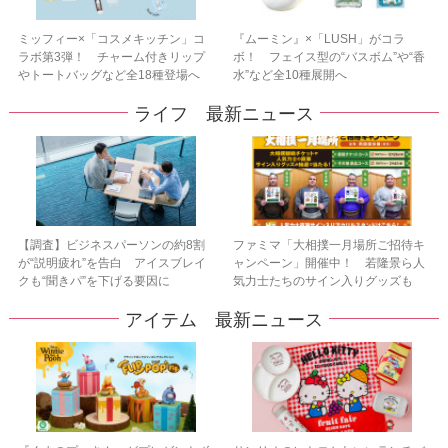
ミッフィー×「コスメキッチン」コ
『ムーミン』×「LUSH」がコラ
ラボ第3弾！ チャーム付きリップ
ボ！ フェイス型の“バスボム”や“香
やトートバッグなど全18種登場へ
水”など全10種展開へ
ライフ 最新ニュース
【調査】ビジネスパーソンの約8割
ファミマ「大相撲一月場所ご招待キ
が“説明疲れ”を告白 アイスブレイ
ャンペーン」開催中！ 若隆景ら人
クも“聞きパ”を下げる要因に
気力士たちのサイン入りグッズも
アイテム 最新ニュース