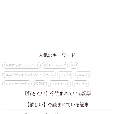
人気のキーワード
#
東京ディズニーリゾート
#
スターバックス
#
GU
#
ユニバーサル・スタジオ・ジャパン
#
ちいかわ
#
ユニクロ
#
ミスタードーナツ
#
K-POP
#
マクドナルド
#
サンリオ
【行きたい】今読まれている記事
【欲しい】今読まれている記事