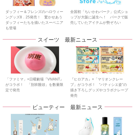
ダッフィー＆フレンズのハロウィー
全国初「ちいかわパーク」公式ショ
ングッズ8．25発売！ 驚かせあう
ップが大阪に誕生へ！ パークで販
ダッフィーたちを描いたスーベニア
売していたアイテムが勢ぞろい
も登場
スイーツ 最新ニュース
「ファミマ」×日曜劇場『VIVANT』
『ヒロアカ』×「マリオンクレー
がコラボ！ 「別班饅頭」を数量限
プ」がコラボ！ “パティシエ姿”の
定で発売
描き下ろしグッズやコラボクレープ
発売
ビューティー 最新ニュース