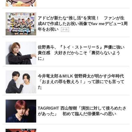
アドビが新たな“推し活”を実現！ ファンが生
成AIで作成したお祝い画像でfav meデビュー1周
年をお祝い
P R
佐野勇斗、『トイ・ストーリー５』声優に強い
責任感 大好きだからこそ「裏切らないよう
に」
今井竜太郎＆M!LK 曽野舜太が明かす少年時代
「おまえの罪を数えろ！」って誰にでも言って
た
TAGRIGHT 西山智樹「演技に対して後ろめたさ
があった」 初めて臨んだ俳優業への思い