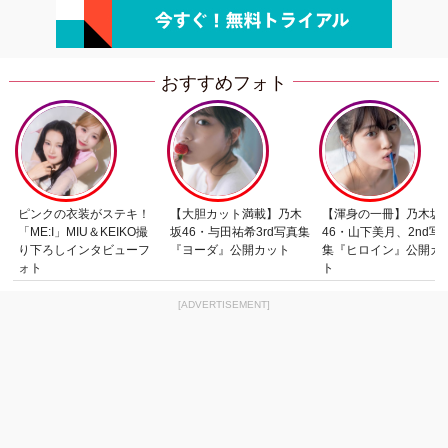
おすすめフォト
ピンクの衣装がステキ！
【大胆カット満載】乃木
【渾身の一冊】乃木坂
「ME:I」MIU＆KEIKO撮
坂46・与田祐希3rd写真集
46・山下美月、2nd写
り下ろしインタビューフ
『ヨーダ』公開カット
集『ヒロイン』公開カ
ォト
ト
[ADVERTISEMENT]