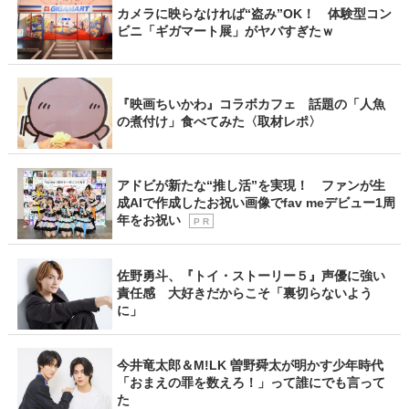
カメラに映らなければ“盗み”OK！ 体験型コン
ビニ「ギガマート展」がヤバすぎたｗ
『映画ちいかわ』コラボカフェ 話題の「人魚
の煮付け」食べてみた〈取材レポ〉
アドビが新たな“推し活”を実現！ ファンが生
成AIで作成したお祝い画像でfav meデビュー1周
年をお祝い
P R
佐野勇斗、『トイ・ストーリー５』声優に強い
責任感 大好きだからこそ「裏切らないよう
に」
今井竜太郎＆M!LK 曽野舜太が明かす少年時代
「おまえの罪を数えろ！」って誰にでも言って
た