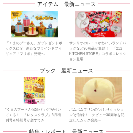
アイテム 最新ニュース
『くまのプーさん』がプレゼントボ
サンリオのレトロかわいいランチバ
ックスに!? 新たなブラインドフィ
ッグなど90商品が集結！ 「212
ギュア「フリポ」発売へ
KITCHEN STORE」コラボコレクシ
ョン登場
ブック 最新ニュース
“くまのプーさん保冷バッグ”が付い
ポムポムプリンの“おしりクッショ
てくる！ 「レタスクラブ」8月増
ン”が付録！ デビュー30周年を記
刊号＆特別号が超すてき
念したムック発売へ
特集・レポート 最新ニュース