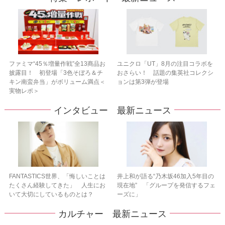
ファミマ“45％増量作戦”全13商品お
ユニクロ「UT」8月の注目コラボを
披露目！ 初登場「3色そぼろ＆チ
おさらい！ 話題の集英社コレクシ
キン南蛮弁当」がボリューム満点＜
ョンは第3弾が登場
実物レポ＞
インタビュー 最新ニュース
FANTASTICS世界、「悔しいことは
井上和が語る“乃木坂46加入5年目の
たくさん経験してきた」 人生にお
現在地” 「グループを発信するフェ
いて大切にしているものとは？
ーズに」
カルチャー 最新ニュース