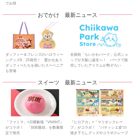
でお得
おでかけ 最新ニュース
ダッフィー＆フレンズのハロウィー
全国初「ちいかわパーク」公式ショ
ングッズ8．25発売！ 驚かせあう
ップが大阪に誕生へ！ パークで販
ダッフィーたちを描いたスーベニア
売していたアイテムが勢ぞろい
も登場
スイーツ 最新ニュース
「ファミマ」×日曜劇場『VIVANT』
『ヒロアカ』×「マリオンクレー
がコラボ！ 「別班饅頭」を数量限
プ」がコラボ！ “パティシエ姿”の
定で発売
描き下ろしグッズやコラボクレープ