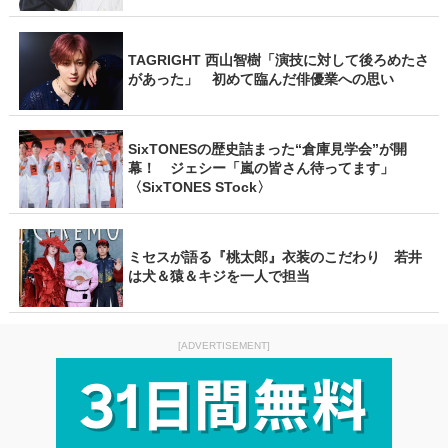
TAGRIGHT 西山智樹「演技に対して後ろめたさ
があった」 初めて臨んだ俳優業への思い
SixTONESの歴史詰まった“倉庫見学会”が開
幕！ ジェシー「嵐の皆さん待ってます」
〈SixTONES STock〉
ミセスが語る『桃太郎』衣装のこだわり 若井
は犬＆猿＆キジを一人で担当
[ADVERTISEMENT]