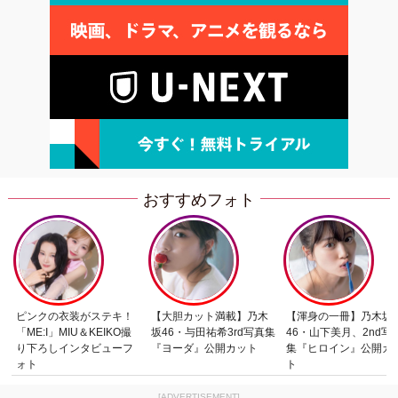
おすすめフォト
ピンクの衣装がステキ！
【大胆カット満載】乃木
【渾身の一冊】乃木坂
「ME:I」MIU＆KEIKO撮
坂46・与田祐希3rd写真集
46・山下美月、2nd写
り下ろしインタビューフ
『ヨーダ』公開カット
集『ヒロイン』公開カ
ォト
ト
[ADVERTISEMENT]