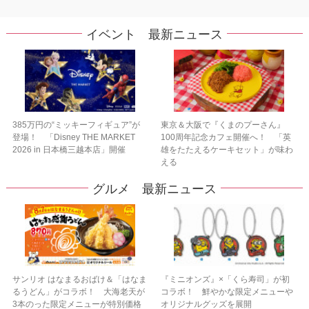
イベント 最新ニュース
385万円の“ミッキーフィギュア”が
東京＆大阪で『くまのプーさん』
登場！ 「Disney THE MARKET
100周年記念カフェ開催へ！ 「英
2026 in 日本橋三越本店」開催
雄をたたえるケーキセット」が味わ
える
グルメ 最新ニュース
サンリオ はなまるおばけ＆「はなま
『ミニオンズ』×「くら寿司」が初
るうどん」がコラボ！ 大海老天が
コラボ！ 鮮やかな限定メニューや
3本のった限定メニューが特別価格
オリジナルグッズを展開