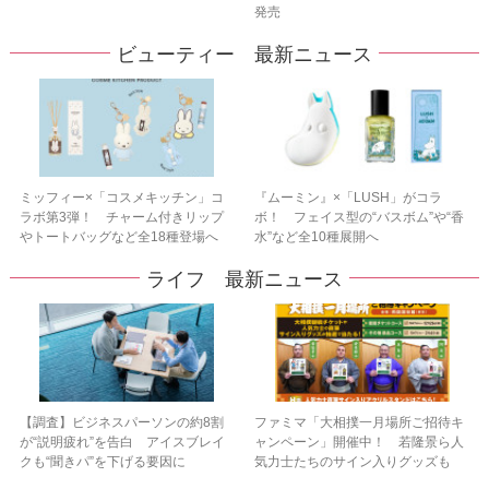
発売
ビューティー 最新ニュース
ミッフィー×「コスメキッチン」コ
『ムーミン』×「LUSH」がコラ
ラボ第3弾！ チャーム付きリップ
ボ！ フェイス型の“バスボム”や“香
やトートバッグなど全18種登場へ
水”など全10種展開へ
ライフ 最新ニュース
【調査】ビジネスパーソンの約8割
ファミマ「大相撲一月場所ご招待キ
が“説明疲れ”を告白 アイスブレイ
ャンペーン」開催中！ 若隆景ら人
クも“聞きパ”を下げる要因に
気力士たちのサイン入りグッズも