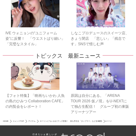
IVE ウォニョンの“ユニフォーム
しなこプロデュースのスイーツ店、
姿”に反響！ 「ウエストばり細い」
きょう閉店 「悲しい」「残念で
「完璧なスタイル」
す」SNSで惜しむ声
トピックス 最新ニュース
【フォト特集】「映画ちいかわ 人魚
原因は自分にある。「ARENA
の島のひみつ Collaboration CAFE」
TOUR 2026 仮ノ現」をU-NEXTに
の内覧会をレポート！
て独占生配信！ グループ初の東阪
アリーナツアー
HOME
トレンドTOP
アイテム
ローソンに“ちいかわ”グッズ登場！ 持ち手付き「タンブラー」など全3種類
1ページ