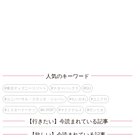
人気のキーワード
#
東京ディズニーリゾート
#
スターバックス
#
GU
#
ユニバーサル・スタジオ・ジャパン
#
ちいかわ
#
ユニクロ
#
ミスタードーナツ
#
K-POP
#
マクドナルド
#
サンリオ
【行きたい】今読まれている記事
【欲しい】今読まれている記事