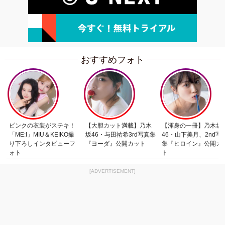
おすすめフォト
ピンクの衣装がステキ！
【大胆カット満載】乃木
【渾身の一冊】乃木坂
「ME:I」MIU＆KEIKO撮
坂46・与田祐希3rd写真集
46・山下美月、2nd写
り下ろしインタビューフ
『ヨーダ』公開カット
集『ヒロイン』公開カ
ォト
ト
[ADVERTISEMENT]