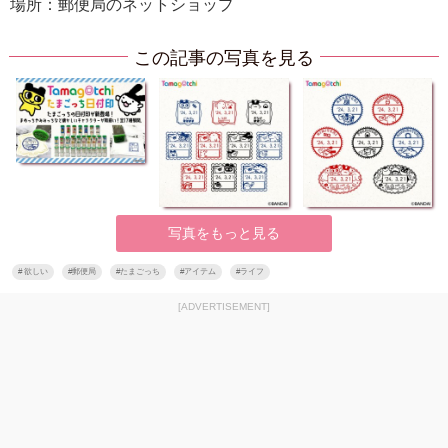
場所：郵便局のネットショップ
この記事の写真を見る
写真をもっと見る
#
欲しい
#
郵便局
#
たまごっち
#
アイテム
#
ライフ
[ADVERTISEMENT]