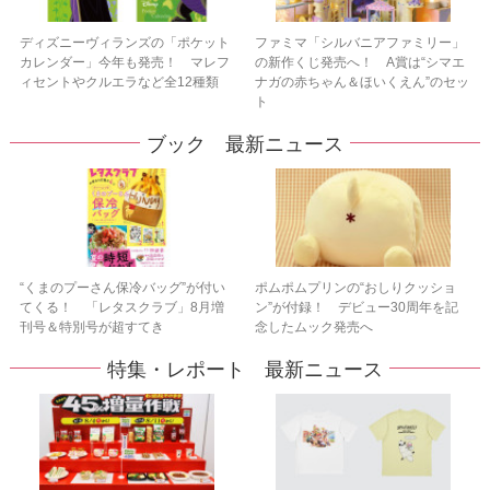
ディズニーヴィランズの「ポケット
ファミマ「シルバニアファミリー」
カレンダー」今年も発売！ マレフ
の新作くじ発売へ！ A賞は“シマエ
ィセントやクルエラなど全12種類
ナガの赤ちゃん＆ほいくえん”のセッ
ト
ブック 最新ニュース
“くまのプーさん保冷バッグ”が付い
ポムポムプリンの“おしりクッショ
てくる！ 「レタスクラブ」8月増
ン”が付録！ デビュー30周年を記
刊号＆特別号が超すてき
念したムック発売へ
特集・レポート 最新ニュース