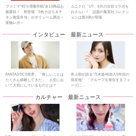
ファミマ“45％増量作戦”全13商品お
ユニクロ「UT」8月の注目コラボを
披露目！ 初登場「3色そぼろ＆チ
おさらい！ 話題の集英社コレクシ
キン南蛮弁当」がボリューム満点＜
ョンは第3弾が登場
実物レポ＞
インタビュー 最新ニュース
FANTASTICS世界、「悔しいことは
井上和が語る“乃木坂46加入5年目の
たくさん経験してきた」 人生にお
現在地” 「グループを発信するフェ
いて大切にしているものとは？
ーズに」
カルチャー 最新ニュース