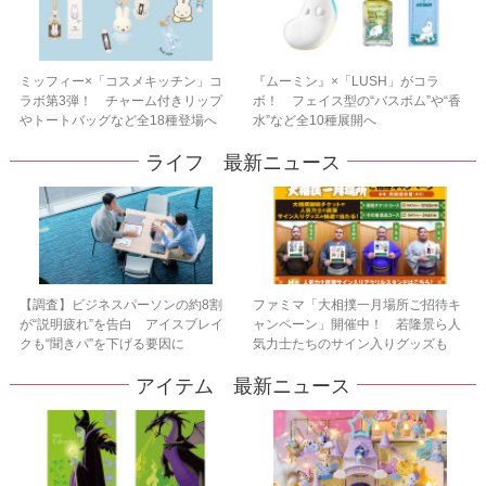
ミッフィー×「コスメキッチン」コ
『ムーミン』×「LUSH」がコラ
ラボ第3弾！ チャーム付きリップ
ボ！ フェイス型の“バスボム”や“香
やトートバッグなど全18種登場へ
水”など全10種展開へ
ライフ 最新ニュース
【調査】ビジネスパーソンの約8割
ファミマ「大相撲一月場所ご招待キ
が“説明疲れ”を告白 アイスブレイ
ャンペーン」開催中！ 若隆景ら人
クも“聞きパ”を下げる要因に
気力士たちのサイン入りグッズも
アイテム 最新ニュース