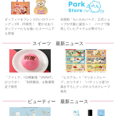
ダッフィー＆フレンズのハロウィー
全国初「ちいかわパーク」公式ショ
ングッズ8．25発売！ 驚かせあう
ップが大阪に誕生へ！ パークで販
ダッフィーたちを描いたスーベニア
売していたアイテムが勢ぞろい
も登場
スイーツ 最新ニュース
「ファミマ」×日曜劇場『VIVANT』
『ヒロアカ』×「マリオンクレー
がコラボ！ 「別班饅頭」を数量限
プ」がコラボ！ “パティシエ姿”の
定で発売
描き下ろしグッズやコラボクレープ
発売
ビューティー 最新ニュース