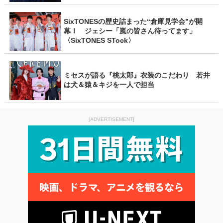
SixTONESの歴史詰まった“倉庫見学会”が開
幕！ ジェシー「嵐の皆さん待ってます」
〈SixTONES STock〉
ミセスが語る『桃太郎』衣装のこだわり 若井
は犬＆猿＆キジを一人で担当
[ADVERTISEMENT]