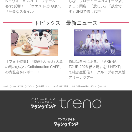
IVE ウォニョンの“ユニフォーム
しなこプロデュースのスイーツ店、
姿”に反響！ 「ウエストばり細い」
きょう閉店 「悲しい」「残念で
「完璧なスタイル」
す」SNSで惜しむ声
トピックス 最新ニュース
【フォト特集】「映画ちいかわ 人魚
原因は自分にある。「ARENA
の島のひみつ Collaboration CAFE」
TOUR 2026 仮ノ現」をU-NEXTに
の内覧会をレポート！
て独占生配信！ グループ初の東阪
アリーナツアー
HOME
トレンドTOP
アイテム
郵便局に“たまごっちの日付印”が登場！ サイズが異なる17種のデザイン
1ページ