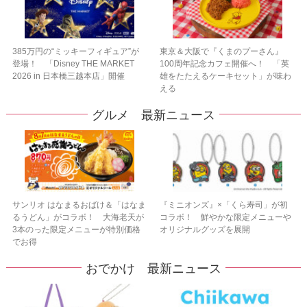
385万円の“ミッキーフィギュア”が
東京＆大阪で『くまのプーさん』
登場！ 「Disney THE MARKET
100周年記念カフェ開催へ！ 「英
2026 in 日本橋三越本店」開催
雄をたたえるケーキセット」が味わ
える
グルメ 最新ニュース
サンリオ はなまるおばけ＆「はなま
『ミニオンズ』×「くら寿司」が初
るうどん」がコラボ！ 大海老天が
コラボ！ 鮮やかな限定メニューや
3本のった限定メニューが特別価格
オリジナルグッズを展開
でお得
おでかけ 最新ニュース