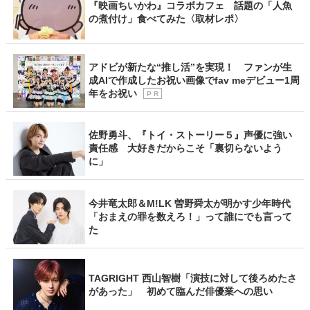
『映画ちいかわ』コラボカフェ 話題の「人魚
の煮付け」食べてみた〈取材レポ〉
アドビが新たな“推し活”を実現！ ファンが生
成AIで作成したお祝い画像でfav meデビュー1周
年をお祝い
P R
佐野勇斗、『トイ・ストーリー５』声優に強い
責任感 大好きだからこそ「裏切らないよう
に」
今井竜太郎＆M!LK 曽野舜太が明かす少年時代
「おまえの罪を数えろ！」って誰にでも言って
た
TAGRIGHT 西山智樹「演技に対して後ろめたさ
があった」 初めて臨んだ俳優業への思い