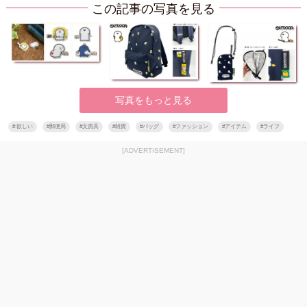
この記事の写真を見る
写真をもっと見る
#
欲しい
#
郵便局
#
文房具
#
雑貨
#
バッグ
#
ファッション
#
アイテム
#
ライフ
[ADVERTISEMENT]