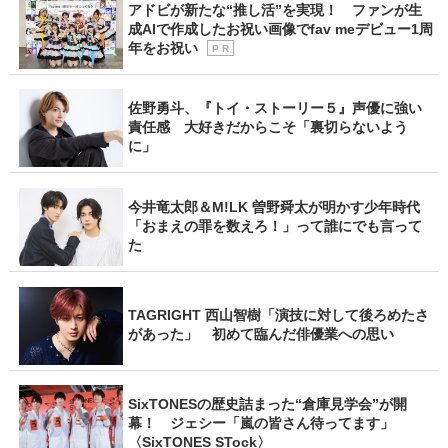
アドビが新たな“推し活”を実現！ ファンが生
成AIで作成したお祝い画像でfav meデビュー1周
年をお祝い
P R
佐野勇斗、『トイ・ストーリー５』声優に強い
責任感 大好きだからこそ「裏切らないよう
に」
今井竜太郎＆M!LK 曽野舜太が明かす少年時代
「おまえの罪を数えろ！」って誰にでも言って
た
TAGRIGHT 西山智樹「演技に対して後ろめたさ
があった」 初めて臨んだ俳優業への思い
SixTONESの歴史詰まった“倉庫見学会”が開
幕！ ジェシー「嵐の皆さん待ってます」
〈SixTONES STock〉