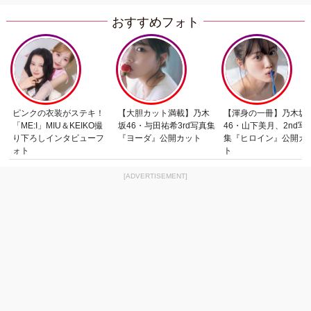
おすすめフォト
ピンクの衣装がステキ！
【大胆カット満載】乃木
【渾身の一冊】乃木坂
「ME:I」MIU＆KEIKO撮
坂46・与田祐希3rd写真集
46・山下美月、2nd写
り下ろしインタビューフ
『ヨーダ』公開カット
集『ヒロイン』公開カ
ォト
ト
[ADVERTISEMENT]