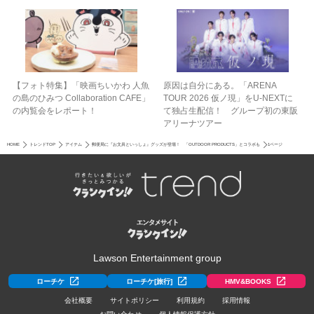
【フォト特集】「映画ちいかわ 人魚
原因は自分にある。「ARENA
の島のひみつ Collaboration CAFE」
TOUR 2026 仮ノ現」をU-NEXTに
の内覧会をレポート！
て独占生配信！ グループ初の東阪
アリーナツアー
HOME
トレンドTOP
アイテム
郵便局に『お文具といっしょ』グッズが登場！ 「OUTDOOR PRODUCTS」とコラボも
1ページ
Lawson Entertainment group
ローチケ
ローチケ[旅行]
HMV&BOOKS
会社概要
サイトポリシー
利用規約
採用情報