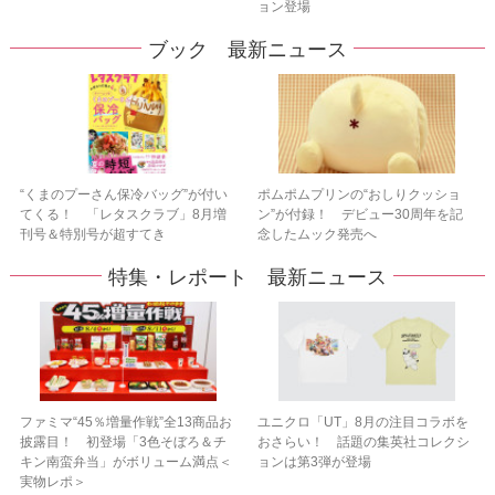
ョン登場
ブック 最新ニュース
“くまのプーさん保冷バッグ”が付い
ポムポムプリンの“おしりクッショ
てくる！ 「レタスクラブ」8月増
ン”が付録！ デビュー30周年を記
刊号＆特別号が超すてき
念したムック発売へ
特集・レポート 最新ニュース
ファミマ“45％増量作戦”全13商品お
ユニクロ「UT」8月の注目コラボを
披露目！ 初登場「3色そぼろ＆チ
おさらい！ 話題の集英社コレクシ
キン南蛮弁当」がボリューム満点＜
ョンは第3弾が登場
実物レポ＞