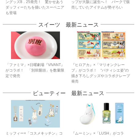
ングッズ8．25発売！ 驚かせあう
ップが大阪に誕生へ！ パークで販
ダッフィーたちを描いたスーベニア
売していたアイテムが勢ぞろい
も登場
スイーツ 最新ニュース
「ファミマ」×日曜劇場『VIVANT』
『ヒロアカ』×「マリオンクレー
がコラボ！ 「別班饅頭」を数量限
プ」がコラボ！ “パティシエ姿”の
定で発売
描き下ろしグッズやコラボクレープ
発売
ビューティー 最新ニュース
ミッフィー×「コスメキッチン」コ
『ムーミン』×「LUSH」がコラ