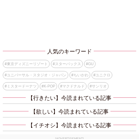
人気のキーワード
#
東京ディズニーリゾート
#
スターバックス
#
GU
#
ユニバーサル・スタジオ・ジャパン
#
ちいかわ
#
ユニクロ
#
ミスタードーナツ
#
K-POP
#
マクドナルド
#
サンリオ
【行きたい】今読まれている記事
【欲しい】今読まれている記事
【イチオシ】今読まれている記事
[ADVERTISEMENT]