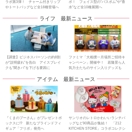
ラボ第3弾！ チャーム付きリップ
ボ！ フェイス型の“バスボム”や“香
やトートバッグなど全18種登場へ
水”など全10種展開へ
ライフ 最新ニュース
【調査】ビジネスパーソンの約8割
ファミマ「大相撲一月場所ご招待キ
が“説明疲れ”を告白 アイスブレイ
ャンペーン」開催中！ 若隆景ら人
クも“聞きパ”を下げる要因に
気力士たちのサイン入りグッズも
アイテム 最新ニュース
『くまのプーさん』がプレゼントボ
サンリオのレトロかわいいランチバ
ックスに!? 新たなブラインドフィ
ッグなど90商品が集結！ 「212
ギュア「フリポ」発売へ
KITCHEN STORE」コラボコレクシ