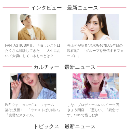
インタビュー 最新ニュース
FANTASTICS世界、「悔しいことは
井上和が語る“乃木坂46加入5年目の
たくさん経験してきた」 人生にお
現在地” 「グループを発信するフェ
いて大切にしているものとは？
ーズに」
カルチャー 最新ニュース
IVE ウォニョンの“ユニフォーム
しなこプロデュースのスイーツ店、
姿”に反響！ 「ウエストばり細い」
きょう閉店 「悲しい」「残念で
「完璧なスタイル」
す」SNSで惜しむ声
トピックス 最新ニュース