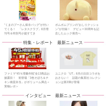
“くまのプーさん保冷バッグ”が付い
ポムポムプリンの“おしりクッショ
てくる！ 「レタスクラブ」8月増
ン”が付録！ デビュー30周年を記
刊号＆特別号が超すてき
念したムック発売へ
特集・レポート 最新ニュース
ファミマ“45％増量作戦”全13商品お
ユニクロ「UT」8月の注目コラボを
披露目！ 初登場「3色そぼろ＆チ
おさらい！ 話題の集英社コレクシ
キン南蛮弁当」がボリューム満点＜
ョンは第3弾が登場
実物レポ＞
インタビュー 最新ニュース