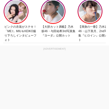
ピンクの衣装がステキ！
【大胆カット満載】乃木
【渾身の一冊】乃木坂
「ME:I」MIU＆KEIKO撮
坂46・与田祐希3rd写真集
46・山下美月、2nd写
り下ろしインタビューフ
『ヨーダ』公開カット
集『ヒロイン』公開カ
ォト
ト
[ADVERTISEMENT]