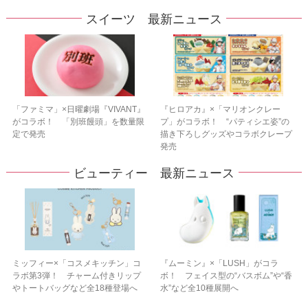
スイーツ 最新ニュース
「ファミマ」×日曜劇場『VIVANT』
『ヒロアカ』×「マリオンクレー
がコラボ！ 「別班饅頭」を数量限
プ」がコラボ！ “パティシエ姿”の
定で発売
描き下ろしグッズやコラボクレープ
発売
ビューティー 最新ニュース
ミッフィー×「コスメキッチン」コ
『ムーミン』×「LUSH」がコラ
ラボ第3弾！ チャーム付きリップ
ボ！ フェイス型の“バスボム”や“香
やトートバッグなど全18種登場へ
水”など全10種展開へ