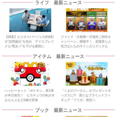
ライフ 最新ニュース
【調査】ビジネスパーソンの約8割
ファミマ「大相撲一月場所ご招待キ
が“説明疲れ”を告白 アイスブレイ
ャンペーン」開催中！ 若隆景ら人
クも“聞きパ”を下げる要因に
気力士たちのサイン入りグッズも
アイテム 最新ニュース
ハッピーセット「ポケモン」第1弾
『くまのプーさん』がプレゼントボ
が本日発売！ ピカチュウの転がす
ックスに!? 新たなブラインドフィ
おもちゃなど6種が登場
ギュア「フリポ」発売へ
ブック 最新ニュース