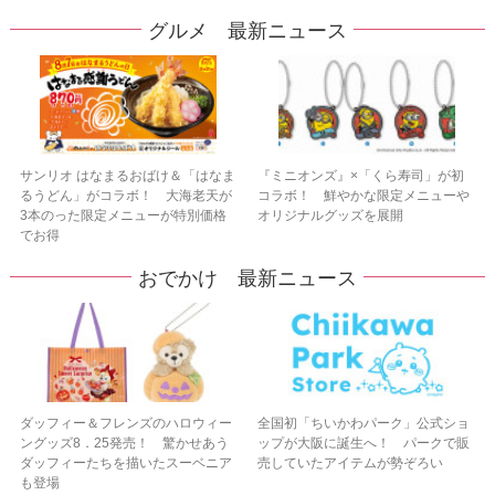
グルメ 最新ニュース
サンリオ はなまるおばけ＆「はなま
『ミニオンズ』×「くら寿司」が初
るうどん」がコラボ！ 大海老天が
コラボ！ 鮮やかな限定メニューや
3本のった限定メニューが特別価格
オリジナルグッズを展開
でお得
おでかけ 最新ニュース
ダッフィー＆フレンズのハロウィー
全国初「ちいかわパーク」公式ショ
ングッズ8．25発売！ 驚かせあう
ップが大阪に誕生へ！ パークで販
ダッフィーたちを描いたスーベニア
売していたアイテムが勢ぞろい
も登場