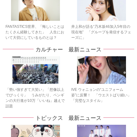
FANTASTICS世界、「悔しいことは
井上和が語る“乃木坂46加入5年目の
たくさん経験してきた」 人生にお
現在地” 「グループを発信するフェ
いて大切にしているものとは？
ーズに」
カルチャー 最新ニュース
「勢い強すぎて大笑い」「想像以上
IVE ウォニョンの“ユニフォーム
でびっくり」 うみがたり、ペンギ
姿”に反響！ 「ウエストばり細い」
ンの大行進が10万「いいね」越えで
「完璧なスタイル」
話題
トピックス 最新ニュース