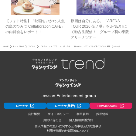
【フォト特集】「映画ちいかわ 人魚
原因は自分にある。「ARENA
の島のひみつ Collaboration CAFE」
TOUR 2026 仮ノ現」をU-NEXTに
の内覧会をレポート！
て独占生配信！ グループ初の東阪
アリーナツアー
HOME
トレンドTOP
アイテム
『ドラクエ』×「グラニフ」がコラボ！ 初のゲーミングウェアなど全27アイテム展開
1ページ
Lawson Entertainment group
ローチケ
ローチケ[旅行]
HMV&BOOKS
会社概要
サイトポリシー
利用規約
採用情報
お問い合わせ
個人情報保護方針
個人情報の取扱いに関する公表事項及び同意事項
利用者情報の外部送信について