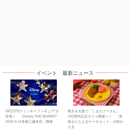
イベント 最新ニュース
385万円の“ミッキーフィギュア”が
東京＆大阪で『くまのプーさん』
登場！ 「Disney THE MARKET
100周年記念カフェ開催へ！ 「英
2026 in 日本橋三越本店」開催
雄をたたえるケーキセット」が味わ
える