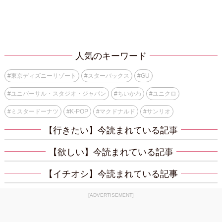
人気のキーワード
#
東京ディズニーリゾート
#
スターバックス
#
GU
#
ユニバーサル・スタジオ・ジャパン
#
ちいかわ
#
ユニクロ
#
ミスタードーナツ
#
K-POP
#
マクドナルド
#
サンリオ
【行きたい】今読まれている記事
【欲しい】今読まれている記事
【イチオシ】今読まれている記事
[ADVERTISEMENT]