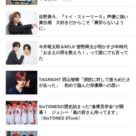
佐野勇斗、『トイ・ストーリー５』声優に強い
責任感 大好きだからこそ「裏切らないよう
に」
今井竜太郎＆M!LK 曽野舜太が明かす少年時代
「おまえの罪を数えろ！」って誰にでも言って
た
TAGRIGHT 西山智樹「演技に対して後ろめたさ
があった」 初めて臨んだ俳優業への思い
SixTONESの歴史詰まった“倉庫見学会”が開
幕！ ジェシー「嵐の皆さん待ってます」
〈SixTONES STock〉