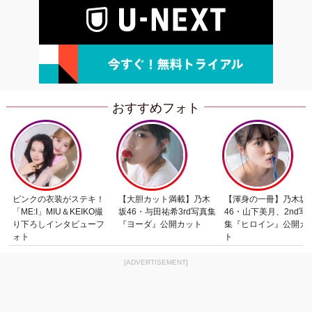
おすすめフォト
ピンクの衣装がステキ！
【大胆カット満載】乃木
【渾身の一冊】乃木坂
「ME:I」MIU＆KEIKO撮
坂46・与田祐希3rd写真集
46・山下美月、2nd写
り下ろしインタビューフ
『ヨーダ』公開カット
集『ヒロイン』公開カ
ォト
ト
[ADVERTISEMENT]