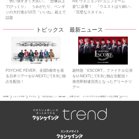
「勢い強すぎて大笑い」「想像以上
IVE ウォニョンの“ユニフォーム
でびっくり」 うみがたり、ペンギ
姿”に反響！ 「ウエストばり細い」
ンの大行進が10万「いいね」超えで
「完璧なスタイル」
話題
トピックス 最新ニュース
PSYCHIC FEVER、全国5都市を巡
超特急「ESCORT」ファイナル公演
る日本ツアーをU‐NEXTにて8.9に独
をU-NEXTにて8.9に独占生配信！
占生配信！
発売即秒速完売となったアリーナツ
アー
HOME
トレンドTOP
アイテム
『11ぴきのねこ』×「niko and ...」が再コラボ！ インテリアアイテムや防寒グッズなど登場
1ページ