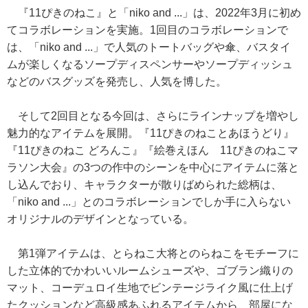
『11ぴきのねこ』と「niko and ...」は、2022年3月に初め
てコラボレーションを実施。1回目のコラボレーションで
は、「niko and ...」で人気のトートバッグや傘、バスタイ
ムが楽しくなるソープディスペンサーやソープディッシュ
などのバスグッズを発売し、人気を博した。
そして2回目となる今回は、さらにラインナップを増やし
魅力的なアイテムを展開。『11ぴきのねことあほうどり』
『11ぴきのねこ どろんこ』『絵巻えほん 11ぴきのねこマ
ラソン大会』の3つの作中のシーンを中心にアイテムに落と
し込んでおり、キャラクターが散りばめられた総柄は、
「niko and ...」とのコラボレーションでしか手に入らない
オリジナルのデザインとなっている。
第1弾アイテムは、とらねこ大将とのらねこをモチーフに
した立体的でかわいいルームシューズや、ゴブラン織りの
マット、コーデュロイ生地でビンテージライク風に仕上げ
たクッションなど高級感あふれるアイテムから、部屋にな