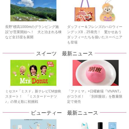
長野“標高1000mのグランピング施
ダッフィー＆フレンズのハロウィー
設”が営業開始へ！ 犬と泊まれる棟
ングッズ8．25発売！ 驚かせあう
など全15室を展開
ダッフィーたちを描いたスーベニア
も登場
スイーツ 最新ニュース
ミセス×「ミスド」新テレビCM放映
「ファミマ」×日曜劇場『VIVANT』
スタート！ 「ミスタードーナツ
がコラボ！ 「別班饅頭」を数量限
♪」の替え歌に初挑戦
定で発売
ビューティー 最新ニュース