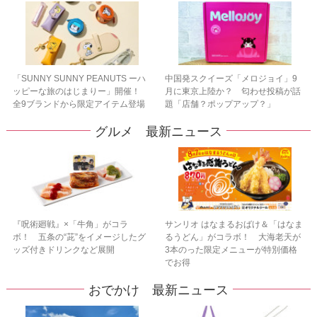
「SUNNY SUNNY PEANUTS ーハ
中国発スクイーズ「メロジョイ」9
ッピーな旅のはじまりー」開催！
月に東京上陸か？ 匂わせ投稿が話
全9ブランドから限定アイテム登場
題「店舗？ポップアップ？」
グルメ 最新ニュース
『呪術廻戦』×「牛角」がコラ
サンリオ はなまるおばけ＆「はなま
ボ！ 五条の“茈”をイメージしたグ
るうどん」がコラボ！ 大海老天が
ッズ付きドリンクなど展開
3本のった限定メニューが特別価格
でお得
おでかけ 最新ニュース