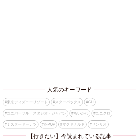
人気のキーワード
#
東京ディズニーリゾート
#
スターバックス
#
GU
#
ユニバーサル・スタジオ・ジャパン
#
ちいかわ
#
ユニクロ
#
ミスタードーナツ
#
K-POP
#
マクドナルド
#
サンリオ
【行きたい】今読まれている記事