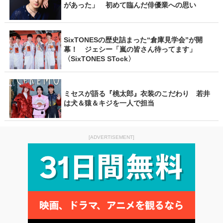
があった」 初めて臨んだ俳優業への思い
SixTONESの歴史詰まった“倉庫見学会”が開
幕！ ジェシー「嵐の皆さん待ってます」
〈SixTONES STock〉
ミセスが語る『桃太郎』衣装のこだわり 若井
は犬＆猿＆キジを一人で担当
[ADVERTISEMENT]