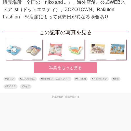
販売場所：全国の「niko and ...」、海外店舗、公式WEBス
トア .st（ドットエスティ）、ZOZOTOWN、Rakuten
Fashion ※店舗によって発売日が異なる場合あり
この記事の写真を見る
写真をもっと見る
#
欲しい
#
11ぴきのねこ
#
niko and …（ニコアンド）
#
本・書籍
#
ファッション
#
雑貨
#
アイテム
#
ライフ
[ADVERTISEMENT]