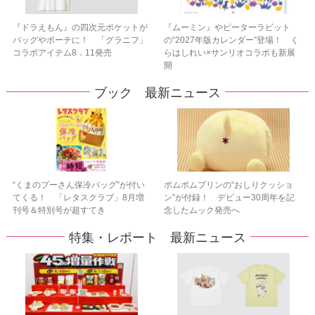
『ドラえもん』の四次元ポケットが
『ムーミン』やピーターラビット
バッグやポーチに！ 「グラニフ」
の“2027年版カレンダー”登場！ く
コラボアイテム8．11発売
らはしれい×サンリオコラボも新展
開
ブック 最新ニュース
“くまのプーさん保冷バッグ”が付い
ポムポムプリンの“おしりクッショ
てくる！ 「レタスクラブ」8月増
ン”が付録！ デビュー30周年を記
刊号＆特別号が超すてき
念したムック発売へ
特集・レポート 最新ニュース