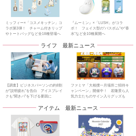
ミッフィー×「コスメキッチン」コ
『ムーミン』×「LUSH」がコラ
ラボ第3弾！ チャーム付きリップ
ボ！ フェイス型の“バスボム”や“香
やトートバッグなど全18種登場へ
水”など全10種展開へ
ライフ 最新ニュース
【調査】ビジネスパーソンの約8割
ファミマ「大相撲一月場所ご招待キ
が“説明疲れ”を告白 アイスブレイ
ャンペーン」開催中！ 若隆景ら人
クも“聞きパ”を下げる要因に
気力士たちのサイン入りグッズも
アイテム 最新ニュース