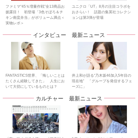
ファミマ“45％増量作戦”全13商品お
ユニクロ「UT」8月の注目コラボを
披露目！ 初登場「3色そぼろ＆チ
おさらい！ 話題の集英社コレクシ
キン南蛮弁当」がボリューム満点＜
ョンは第3弾が登場
実物レポ＞
インタビュー 最新ニュース
FANTASTICS世界、「悔しいことは
井上和が語る“乃木坂46加入5年目の
たくさん経験してきた」 人生にお
現在地” 「グループを発信するフェ
いて大切にしているものとは？
ーズに」
カルチャー 最新ニュース