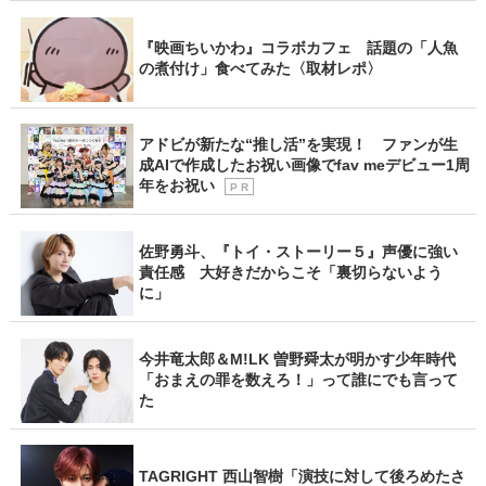
『映画ちいかわ』コラボカフェ 話題の「人魚
の煮付け」食べてみた〈取材レポ〉
アドビが新たな“推し活”を実現！ ファンが生
成AIで作成したお祝い画像でfav meデビュー1周
年をお祝い
P R
佐野勇斗、『トイ・ストーリー５』声優に強い
責任感 大好きだからこそ「裏切らないよう
に」
今井竜太郎＆M!LK 曽野舜太が明かす少年時代
「おまえの罪を数えろ！」って誰にでも言って
た
TAGRIGHT 西山智樹「演技に対して後ろめたさ