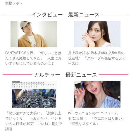
実物レポ＞
インタビュー 最新ニュース
FANTASTICS世界、「悔しいことは
井上和が語る“乃木坂46加入5年目の
たくさん経験してきた」 人生にお
現在地” 「グループを発信するフェ
いて大切にしているものとは？
ーズに」
カルチャー 最新ニュース
「勢い強すぎて大笑い」「想像以上
IVE ウォニョンの“ユニフォーム
でびっくり」 うみがたり、ペンギ
姿”に反響！ 「ウエストばり細い」
ンの大行進が10万「いいね」超えで
「完璧なスタイル」
話題