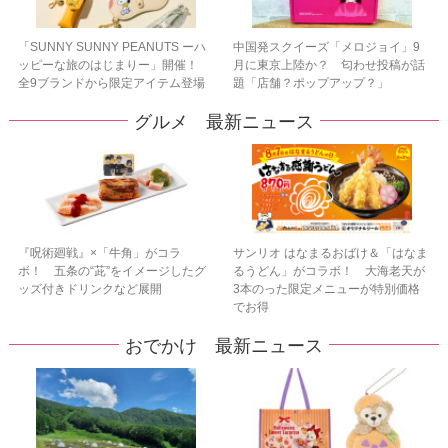
「SUNNY SUNNY PEANUTS ーハ
中国発スクイーズ「メロジョイ」9
ッピーな旅のはじまりー」開催！
月に東京上陸か？ 匂わせ投稿が話
全9ブランドから限定アイテム登場
題「店舗？ポップアップ？」
グルメ 最新ニュース
『呪術廻戦』×「牛角」がコラ
サンリオ はなまるおばけ＆「はなま
ボ！ 五条の“茈”をイメージしたグ
るうどん」がコラボ！ 大海老天が
ッズ付きドリンクなど展開
3本のった限定メニューが特別価格
でお得
おでかけ 最新ニュース