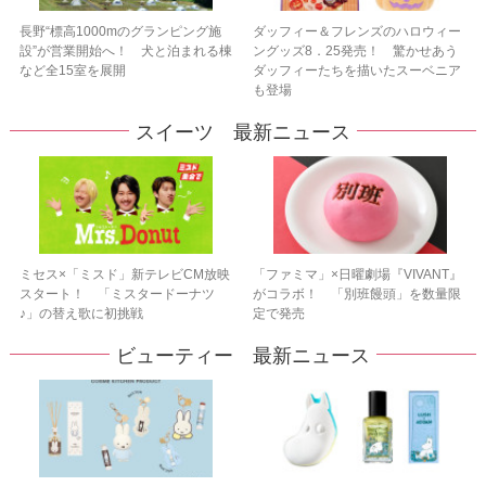
長野“標高1000mのグランピング施
ダッフィー＆フレンズのハロウィー
設”が営業開始へ！ 犬と泊まれる棟
ングッズ8．25発売！ 驚かせあう
など全15室を展開
ダッフィーたちを描いたスーベニア
も登場
スイーツ 最新ニュース
ミセス×「ミスド」新テレビCM放映
「ファミマ」×日曜劇場『VIVANT』
スタート！ 「ミスタードーナツ
がコラボ！ 「別班饅頭」を数量限
♪」の替え歌に初挑戦
定で発売
ビューティー 最新ニュース