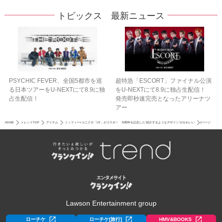
トピックス 最新ニュース
PSYCHIC FEVER、全国5都市を巡
超特急「ESCORT」ファイナル公演
る日本ツアーをU‐NEXTにて8.9に独
をU-NEXTにて8.9に独占生配信！
占生配信！
発売即秒速完売となったアリーナツ
アー
HOME
トレンドTOP
アイテム
ミッフィー×ユニクロ「UT」がコラボ！ 70周年を記念した“紹介するようなデザイン”がかわいい
1ページ
Lawson Entertainment group
ローチケ
ローチケ[旅行]
HMV&BOOKS