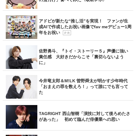
アドビが新たな“推し活”を実現！ ファンが生
成AIで作成したお祝い画像でfav meデビュー1周
年をお祝い
P R
佐野勇斗、『トイ・ストーリー５』声優に強い
責任感 大好きだからこそ「裏切らないよう
に」
今井竜太郎＆M!LK 曽野舜太が明かす少年時代
「おまえの罪を数えろ！」って誰にでも言って
た
TAGRIGHT 西山智樹「演技に対して後ろめたさ
があった」 初めて臨んだ俳優業への思い