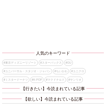
人気のキーワード
#
東京ディズニーリゾート
#
スターバックス
#
GU
#
ユニバーサル・スタジオ・ジャパン
#
ちいかわ
#
ユニクロ
#
ミスタードーナツ
#
K-POP
#
マクドナルド
#
サンリオ
【行きたい】今読まれている記事
【欲しい】今読まれている記事