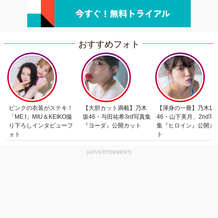
おすすめフォト
ピンクの衣装がステキ！
【大胆カット満載】乃木
【渾身の一冊】乃木坂
「ME:I」MIU＆KEIKO撮
坂46・与田祐希3rd写真集
46・山下美月、2nd写
り下ろしインタビューフ
『ヨーダ』公開カット
集『ヒロイン』公開カ
ォト
ト
[ADVERTISEMENT]