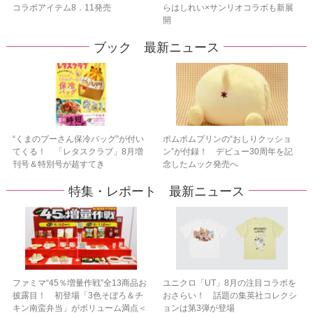
コラボアイテム8．11発売
らはしれい×サンリオコラボも新展
開
ブック 最新ニュース
“くまのプーさん保冷バッグ”が付い
ポムポムプリンの“おしりクッショ
てくる！ 「レタスクラブ」8月増
ン”が付録！ デビュー30周年を記
刊号＆特別号が超すてき
念したムック発売へ
特集・レポート 最新ニュース
ファミマ“45％増量作戦”全13商品お
ユニクロ「UT」8月の注目コラボを
披露目！ 初登場「3色そぼろ＆チ
おさらい！ 話題の集英社コレクシ
キン南蛮弁当」がボリューム満点＜
ョンは第3弾が登場