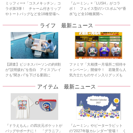
ミッフィー×「コスメキッチン」コ
『ムーミン』×「LUSH」がコラ
ラボ第3弾！ チャーム付きリップ
ボ！ フェイス型の“バスボム”や“香
やトートバッグなど全18種登場へ
水”など全10種展開へ
ライフ 最新ニュース
【調査】ビジネスパーソンの約8割
ファミマ「大相撲一月場所ご招待キ
が“説明疲れ”を告白 アイスブレイ
ャンペーン」開催中！ 若隆景ら人
クも“聞きパ”を下げる要因に
気力士たちのサイン入りグッズも
アイテム 最新ニュース
『ドラえもん』の四次元ポケットが
『ムーミン』やピーターラビット
バッグやポーチに！ 「グラニフ」
の“2027年版カレンダー”登場！ く