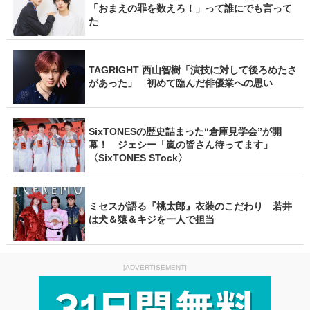
「おまえの罪を数えろ！」って誰にでも言って
た
TAGRIGHT 西山智樹「演技に対して後ろめたさ
があった」 初めて臨んだ俳優業への思い
SixTONESの歴史詰まった“倉庫見学会”が開
幕！ ジェシー「嵐の皆さん待ってます」
〈SixTONES STock〉
ミセスが語る『桃太郎』衣装のこだわり 若井
は犬＆猿＆キジを一人で担当
[ADVERTISEMENT]