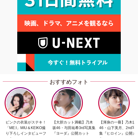
おすすめフォト
ピンクの衣装がステキ！
【大胆カット満載】乃木
【渾身の一冊】乃木坂
「ME:I」MIU＆KEIKO撮
坂46・与田祐希3rd写真集
46・山下美月、2nd写
り下ろしインタビューフ
『ヨーダ』公開カット
集『ヒロイン』公開カ