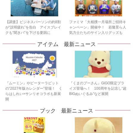
【調査】ビジネスパーソンの約8割
ファミマ「大相撲一月場所ご招待キ
が“説明疲れ”を告白 アイスブレイ
ャンペーン」開催中！ 若隆景ら人
クも“聞きパ”を下げる要因に
気力士たちのサイン入りグッズも
アイテム 最新ニュース
『ムーミン』やピーターラビット
『くまのプーさん』GiGO限定プラ
の“2027年版カレンダー”登場！ く
イズ登場へ！ 100周年を記念し“超
らはしれい×サンリオコラボも新展
BIGぬいぐるみ”など展開
開
ブック 最新ニュース