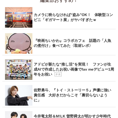
編集部おすすめ！
カメラに映らなければ“盗み”OK！ 体験型コン
ビニ「ギガマート展」がヤバすぎたｗ
『映画ちいかわ』コラボカフェ 話題の「人魚
の煮付け」食べてみた〈取材レポ〉
アドビが新たな“推し活”を実現！ ファンが生
成AIで作成したお祝い画像でfav meデビュー1周
年をお祝い
P R
佐野勇斗、『トイ・ストーリー５』声優に強い
責任感 大好きだからこそ「裏切らないよう
に」
今井竜太郎＆M!LK 曽野舜太が明かす少年時代