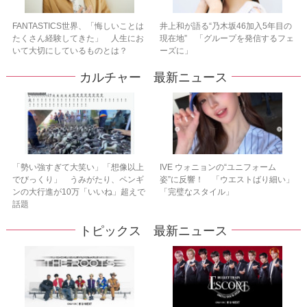
FANTASTICS世界、「悔しいことは
井上和が語る“乃木坂46加入5年目の
たくさん経験してきた」 人生にお
現在地” 「グループを発信するフェ
いて大切にしているものとは？
ーズに」
カルチャー 最新ニュース
「勢い強すぎて大笑い」「想像以上
IVE ウォニョンの“ユニフォーム
でびっくり」 うみがたり、ペンギ
姿”に反響！ 「ウエストばり細い」
ンの大行進が10万「いいね」超えで
「完璧なスタイル」
話題
トピックス 最新ニュース