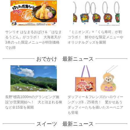
サンリオ はなまるおばけ＆「はなま
『ミニオンズ』×「くら寿司」が初
るうどん」がコラボ！ 大海老天が
コラボ！ 鮮やかな限定メニューや
3本のった限定メニューが特別価格
オリジナルグッズを展開
でお得
おでかけ 最新ニュース
長野“標高1000mのグランピング施
ダッフィー＆フレンズのハロウィー
設”が営業開始へ！ 犬と泊まれる棟
ングッズ8．25発売！ 驚かせあう
など全15室を展開
ダッフィーたちを描いたスーベニア
も登場
スイーツ 最新ニュース