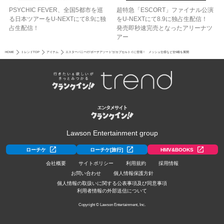
PSYCHIC FEVER、全国5都市を巡
超特急「ESCORT」ファイナル公演
る日本ツアーをU‐NEXTにて8.9に独
をU-NEXTにて8.9に独占生配信！
占生配信！
発売即秒速完売となったアリーナツ
アー
HOME
トレンドTOP
アイテム
エスターバニーの“ポーチアソート”がカプセルトイに登場！ メッシュ仕様など全5種を展開
Lawson Entertainment group
ローチケ
ローチケ[旅行]
HMV&BOOKS
会社概要
サイトポリシー
利用規約
採用情報
お問い合わせ
個人情報保護方針
個人情報の取扱いに関する公表事項及び同意事項
利用者情報の外部送信について
Copyright © Lawson Entertainment, Inc.