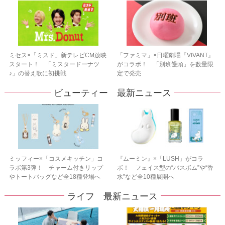
ミセス×「ミスド」新テレビCM放映
「ファミマ」×日曜劇場『VIVANT』
スタート！ 「ミスタードーナツ
がコラボ！ 「別班饅頭」を数量限
♪」の替え歌に初挑戦
定で発売
ビューティー 最新ニュース
ミッフィー×「コスメキッチン」コ
『ムーミン』×「LUSH」がコラ
ラボ第3弾！ チャーム付きリップ
ボ！ フェイス型の“バスボム”や“香
やトートバッグなど全18種登場へ
水”など全10種展開へ
ライフ 最新ニュース