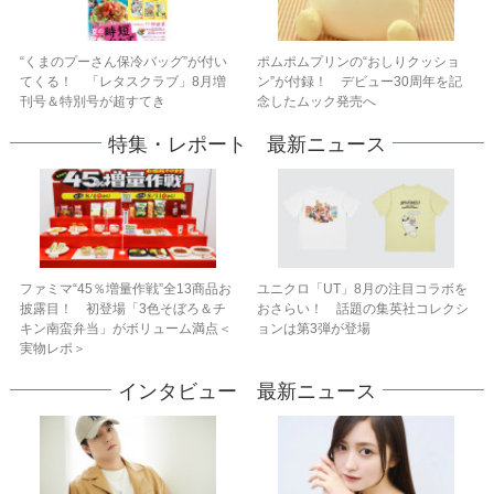
“くまのプーさん保冷バッグ”が付い
ポムポムプリンの“おしりクッショ
てくる！ 「レタスクラブ」8月増
ン”が付録！ デビュー30周年を記
刊号＆特別号が超すてき
念したムック発売へ
特集・レポート 最新ニュース
ファミマ“45％増量作戦”全13商品お
ユニクロ「UT」8月の注目コラボを
披露目！ 初登場「3色そぼろ＆チ
おさらい！ 話題の集英社コレクシ
キン南蛮弁当」がボリューム満点＜
ョンは第3弾が登場
実物レポ＞
インタビュー 最新ニュース