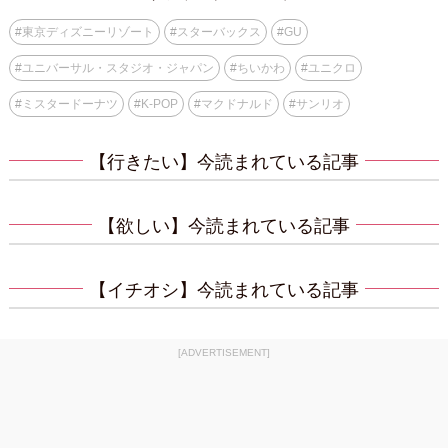
#
東京ディズニーリゾート
#
スターバックス
#
GU
#
ユニバーサル・スタジオ・ジャパン
#
ちいかわ
#
ユニクロ
#
ミスタードーナツ
#
K-POP
#
マクドナルド
#
サンリオ
【行きたい】今読まれている記事
【欲しい】今読まれている記事
【イチオシ】今読まれている記事
[ADVERTISEMENT]