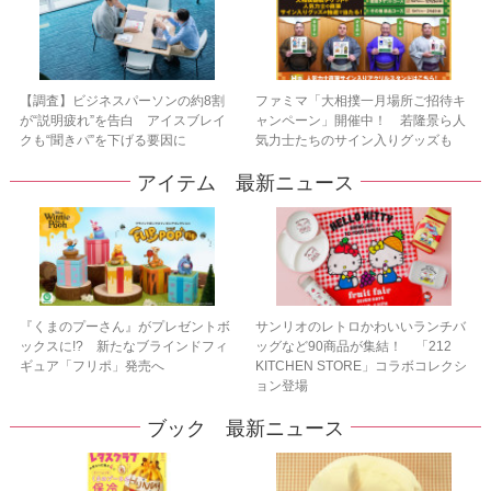
【調査】ビジネスパーソンの約8割
ファミマ「大相撲一月場所ご招待キ
が“説明疲れ”を告白 アイスブレイ
ャンペーン」開催中！ 若隆景ら人
クも“聞きパ”を下げる要因に
気力士たちのサイン入りグッズも
アイテム 最新ニュース
『くまのプーさん』がプレゼントボ
サンリオのレトロかわいいランチバ
ックスに!? 新たなブラインドフィ
ッグなど90商品が集結！ 「212
ギュア「フリポ」発売へ
KITCHEN STORE」コラボコレクシ
ョン登場
ブック 最新ニュース