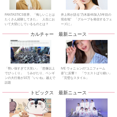
FANTASTICS世界、「悔しいことは
井上和が語る“乃木坂46加入5年目の
たくさん経験してきた」 人生にお
現在地” 「グループを発信するフェ
いて大切にしているものとは？
ーズに」
カルチャー 最新ニュース
「勢い強すぎて大笑い」「想像以上
IVE ウォニョンの“ユニフォーム
でびっくり」 うみがたり、ペンギ
姿”に反響！ 「ウエストばり細い」
ンの大行進が10万「いいね」越えで
「完璧なスタイル」
話題
トピックス 最新ニュース