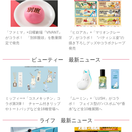
「ファミマ」×日曜劇場『VIVANT』
『ヒロアカ』×「マリオンクレー
がコラボ！ 「別班饅頭」を数量限
プ」がコラボ！ “パティシエ姿”の
定で発売
描き下ろしグッズやコラボクレープ
発売
ビューティー 最新ニュース
ミッフィー×「コスメキッチン」コ
『ムーミン』×「LUSH」がコラ
ラボ第3弾！ チャーム付きリップ
ボ！ フェイス型の“バスボム”や“香
やトートバッグなど全18種登場へ
水”など全10種展開へ
ライフ 最新ニュース