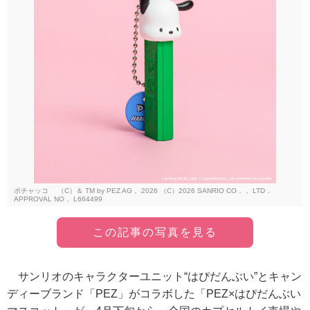
ポチャッコ （C）＆ TM by PEZ AG， 2026 （C）2026 SANRIO CO．， LTD．
APPROVAL NO． L664499
この記事の写真を見る
サンリオのキャラクターユニット“はぴだんぶい”とキャン
ディーブランド「PEZ」がコラボした「PEZ×はぴだんぶい