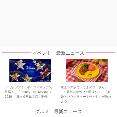
イベント 最新ニュース
385万円の“ミッキーフィギュア”が
東京＆大阪で『くまのプーさん』
登場！ 「Disney THE MARKET
100周年記念カフェ開催へ！ 「英
2026 in 日本橋三越本店」開催
雄をたたえるケーキセット」が味わ
える
グルメ 最新ニュース