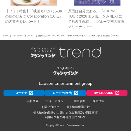
【フォト特集】「映画ちいかわ 人魚
原因は自分にある。「ARENA
の島のひみつ Collaboration CAFE」
TOUR 2026 仮ノ現」をU-NEXTに
の内覧会をレポート！
て独占生配信！ グループ初の東阪
アリーナツアー
HOME
トレンドTOP
アイテム
はぴだんぶい×「PEZ」がコラボ！ ボールチェーン付きマスコットがカプセルトイに登場
1ページ
Lawson Entertainment group
ローチケ
ローチケ[旅行]
HMV&BOOKS
会社概要
サイトポリシー
利用規約
採用情報
お問い合わせ
個人情報保護方針
個人情報の取扱いに関する公表事項及び同意事項
利用者情報の外部送信について
Copyright © Lawson Entertainment, Inc.