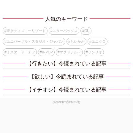
人気のキーワード
#
東京ディズニーリゾート
#
スターバックス
#
GU
#
ユニバーサル・スタジオ・ジャパン
#
ちいかわ
#
ユニクロ
#
ミスタードーナツ
#
K-POP
#
マクドナルド
#
サンリオ
【行きたい】今読まれている記事
【欲しい】今読まれている記事
【イチオシ】今読まれている記事
[ADVERTISEMENT]