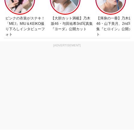
ピンクの衣装がステキ！
【大胆カット満載】乃木
【渾身の一冊】乃木坂
「ME:I」MIU＆KEIKO撮
坂46・与田祐希3rd写真集
46・山下美月、2nd写
り下ろしインタビューフ
『ヨーダ』公開カット
集『ヒロイン』公開カ
ォト
ト
[ADVERTISEMENT]