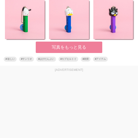
写真をもっと見る
#
欲しい
#
サンリオ
#
はぴだんぶい
#
カプセルトイ
#
雑貨
#
アイテム
[ADVERTISEMENT]