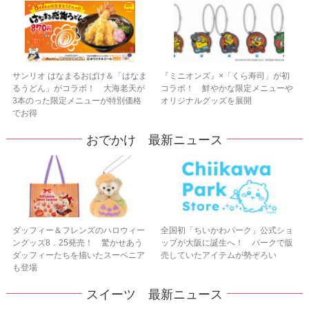
サンリオ はなまるおばけ＆「はなま
『ミニオンズ』×「くら寿司」が初
るうどん」がコラボ！ 大海老天が
コラボ！ 鮮やかな限定メニューや
3本のった限定メニューが特別価格
オリジナルグッズを展開
でお得
おでかけ 最新ニュース
ダッフィー＆フレンズのハロウィー
全国初「ちいかわパーク」公式ショ
ングッズ8．25発売！ 驚かせあう
ップが大阪に誕生へ！ パークで販
ダッフィーたちを描いたスーベニア
売していたアイテムが勢ぞろい
も登場
スイーツ 最新ニュース