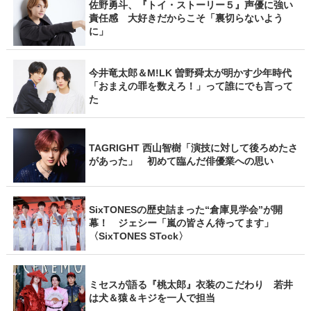
佐野勇斗、『トイ・ストーリー５』声優に強い
責任感 大好きだからこそ「裏切らないよう
に」
今井竜太郎＆M!LK 曽野舜太が明かす少年時代
「おまえの罪を数えろ！」って誰にでも言って
た
TAGRIGHT 西山智樹「演技に対して後ろめたさ
があった」 初めて臨んだ俳優業への思い
SixTONESの歴史詰まった“倉庫見学会”が開
幕！ ジェシー「嵐の皆さん待ってます」
〈SixTONES STock〉
ミセスが語る『桃太郎』衣装のこだわり 若井
は犬＆猿＆キジを一人で担当