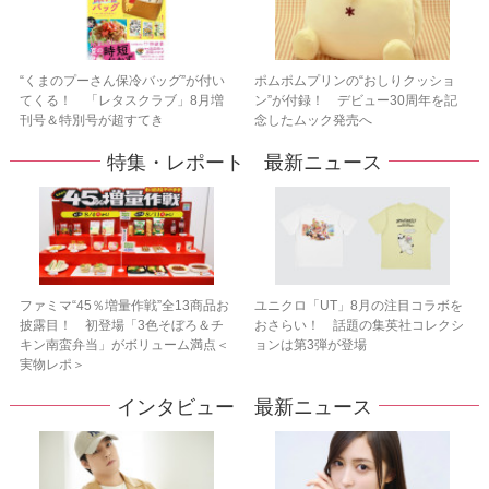
“くまのプーさん保冷バッグ”が付い
ポムポムプリンの“おしりクッショ
てくる！ 「レタスクラブ」8月増
ン”が付録！ デビュー30周年を記
刊号＆特別号が超すてき
念したムック発売へ
特集・レポート 最新ニュース
ファミマ“45％増量作戦”全13商品お
ユニクロ「UT」8月の注目コラボを
披露目！ 初登場「3色そぼろ＆チ
おさらい！ 話題の集英社コレクシ
キン南蛮弁当」がボリューム満点＜
ョンは第3弾が登場
実物レポ＞
インタビュー 最新ニュース