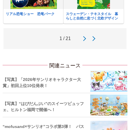
リアル恐竜ショー 恐竜パーク
スウェーデン・テキスタイル 暮
らしと自然に息づく北欧デザイン
1 / 21
関連ニュース
【写真】「2026年サンリオキャラクター大
賞」初回上位10位発表！
【写真】“はぴだんぶい”のスイーツビュッフ
ェ、ヒルトン福岡で開催へ！
“mofusand×サンリオ”コラボ第3弾！ パス