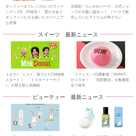
ダッフィー＆フレンズのハロウィー
全国初「ちいかわパーク」公式ショ
ングッズ8．25発売！ 驚かせあう
ップが大阪に誕生へ！ パークで販
ダッフィーたちを描いたスーベニア
売していたアイテムが勢ぞろい
も登場
スイーツ 最新ニュース
ミセス×「ミスド」新テレビCM放映
「ファミマ」×日曜劇場『VIVANT』
スタート！ 「ミスタードーナツ
がコラボ！ 「別班饅頭」を数量限
♪」の替え歌に初挑戦
定で発売
ビューティー 最新ニュース