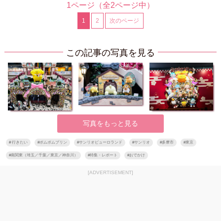
1ページ
（全2ページ中）
1
2
次のページ
この記事の写真を見る
写真をもっと見る
#
行きたい
#
ポムポムプリン
#
サンリオピューロランド
#
サンリオ
#
多摩市
#
東京
#
南関東（埼玉／千葉／東京／神奈川）
#
特集・レポート
#
おでかけ
[ADVERTISEMENT]