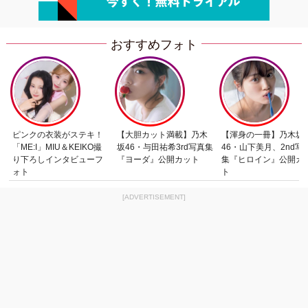
おすすめフォト
ピンクの衣装がステキ！
【大胆カット満載】乃木
【渾身の一冊】乃木坂
「ME:I」MIU＆KEIKO撮
坂46・与田祐希3rd写真集
46・山下美月、2nd写
り下ろしインタビューフ
『ヨーダ』公開カット
集『ヒロイン』公開カ
ォト
ト
[ADVERTISEMENT]