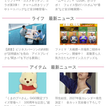
ミッフィー×「コスメキッチン」コ
『ムーミン』×「LUSH」がコラ
ラボ第3弾！ チャーム付きリップ
ボ！ フェイス型の“バスボム”や“香
やトートバッグなど全18種登場へ
水”など全10種展開へ
ライフ 最新ニュース
【調査】ビジネスパーソンの約8割
ファミマ「大相撲一月場所ご招待キ
が“説明疲れ”を告白 アイスブレイ
ャンペーン」開催中！ 若隆景ら人
クも“聞きパ”を下げる要因に
気力士たちのサイン入りグッズも
アイテム 最新ニュース
『くまのプーさん』GiGO限定プラ
羽生結弦、2027年版カレンダー発売
イズ登場へ！ 100周年を記念し“超
決定！ 全カット完全撮り下ろしで