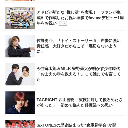
アドビが新たな“推し活”を実現！ ファンが生
成AIで作成したお祝い画像でfav meデビュー1周
年をお祝い
P R
佐野勇斗、『トイ・ストーリー５』声優に強い
責任感 大好きだからこそ「裏切らないよう
に」
今井竜太郎＆M!LK 曽野舜太が明かす少年時代
「おまえの罪を数えろ！」って誰にでも言って
た
TAGRIGHT 西山智樹「演技に対して後ろめたさ
があった」 初めて臨んだ俳優業への思い
SixTONESの歴史詰まった“倉庫見学会”が開