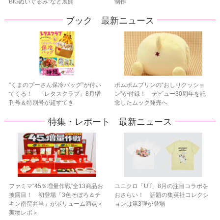
BIGぬいぐるみ”など展開
制作
ブック 最新ニュース
“くまのプーさん保冷バッグ”が付い
ポムポムプリンの“おしりクッショ
てくる！ 「レタスクラブ」8月増
ン”が付録！ デビュー30周年を記
刊号＆特別号が超すてき
念したムック発売へ
特集・レポート 最新ニュース
ファミマ“45％増量作戦”全13商品お
ユニクロ「UT」8月の注目コラボを
披露目！ 初登場「3色そぼろ＆チ
おさらい！ 話題の集英社コレクシ
キン南蛮弁当」がボリューム満点＜
ョンは第3弾が登場
実物レポ＞