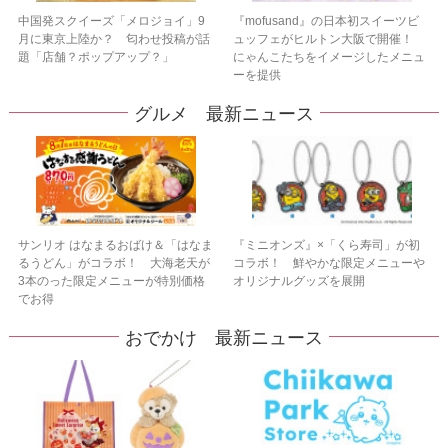
中国発スクイーズ「メロジョイ」9
『mofusand』の日本初スイーツビ
月に東京上陸か？ 匂わせ投稿が話
ュッフェがヒルトン大阪で開催！
題「店舗？ポップアップ？」
にゃんこたちをイメージしたメニュ
ーを提供
グルメ 最新ニュース
サンリオ はなまるおばけ＆「はなま
『ミニオンズ』×「くら寿司」が初
るうどん」がコラボ！ 大海老天が
コラボ！ 鮮やかな限定メニューや
3本のった限定メニューが特別価格
オリジナルグッズを展開
でお得
おでかけ 最新ニュース