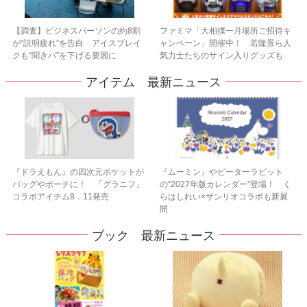
【調査】ビジネスパーソンの約8割
ファミマ「大相撲一月場所ご招待キ
が“説明疲れ”を告白 アイスブレイ
ャンペーン」開催中！ 若隆景ら人
クも“聞きパ”を下げる要因に
気力士たちのサイン入りグッズも
アイテム 最新ニュース
『ドラえもん』の四次元ポケットが
『ムーミン』やピーターラビット
バッグやポーチに！ 「グラニフ」
の“2027年版カレンダー”登場！ く
コラボアイテム8．11発売
らはしれい×サンリオコラボも新展
開
ブック 最新ニュース