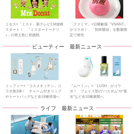
ミセス×「ミスド」新テレビCM放映
「ファミマ」×日曜劇場『VIVANT』
スタート！ 「ミスタードーナツ
がコラボ！ 「別班饅頭」を数量限
♪」の替え歌に初挑戦
定で発売
ビューティー 最新ニュース
ミッフィー×「コスメキッチン」コ
『ムーミン』×「LUSH」がコラ
ラボ第3弾！ チャーム付きリップ
ボ！ フェイス型の“バスボム”や“香
やトートバッグなど全18種登場へ
水”など全10種展開へ
ライフ 最新ニュース