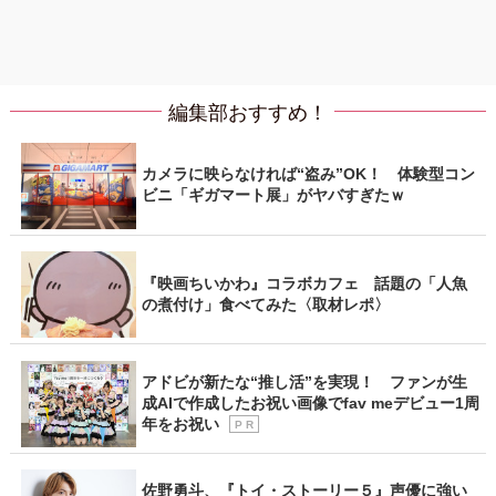
編集部おすすめ！
カメラに映らなければ“盗み”OK！ 体験型コン
ビニ「ギガマート展」がヤバすぎたｗ
『映画ちいかわ』コラボカフェ 話題の「人魚
の煮付け」食べてみた〈取材レポ〉
アドビが新たな“推し活”を実現！ ファンが生
成AIで作成したお祝い画像でfav meデビュー1周
年をお祝い
P R
佐野勇斗、『トイ・ストーリー５』声優に強い