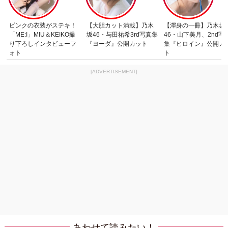
ピンクの衣装がステキ！
【大胆カット満載】乃木
【渾身の一冊】乃木坂
「ME:I」MIU＆KEIKO撮
坂46・与田祐希3rd写真集
46・山下美月、2nd写
り下ろしインタビューフ
『ヨーダ』公開カット
集『ヒロイン』公開カ
ォト
ト
[ADVERTISEMENT]
あわせて読みたい！