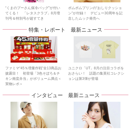
“くまのプーさん保冷バッグ”が付い
ポムポムプリンの“おしりクッショ
てくる！ 「レタスクラブ」8月増
ン”が付録！ デビュー30周年を記
刊号＆特別号が超すてき
念したムック発売へ
特集・レポート 最新ニュース
ファミマ“45％増量作戦”全13商品お
ユニクロ「UT」8月の注目コラボを
披露目！ 初登場「3色そぼろ＆チ
おさらい！ 話題の集英社コレクシ
キン南蛮弁当」がボリューム満点＜
ョンは第3弾が登場
実物レポ＞
インタビュー 最新ニュース