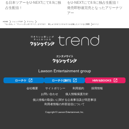
る日本ツアーをU‐NEXTにて8.9に独
をU-NEXTにて8.9に独占生配信！
占生配信！
発売即秒速完売となったアリーナツ
アー
HOME
トレンドTOP
アイテム
『ちいかわ』×「マンハッタンポーテージ」がコラボ！ 刺しゅうやオリジナルラベルを施したトートなど展開
1ページ
Lawson Entertainment group
ローチケ
ローチケ[旅行]
HMV&BOOKS
会社概要
サイトポリシー
利用規約
採用情報
お問い合わせ
個人情報保護方針
個人情報の取扱いに関する公表事項及び同意事項
利用者情報の外部送信について
Copyright © Lawson Entertainment, Inc.