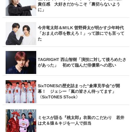
責任感 大好きだからこそ「裏切らないよう
に」
今井竜太郎＆M!LK 曽野舜太が明かす少年時代
「おまえの罪を数えろ！」って誰にでも言って
た
TAGRIGHT 西山智樹「演技に対して後ろめたさ
があった」 初めて臨んだ俳優業への思い
SixTONESの歴史詰まった“倉庫見学会”が開
幕！ ジェシー「嵐の皆さん待ってます」
〈SixTONES STock〉
ミセスが語る『桃太郎』衣装のこだわり 若井
は犬＆猿＆キジを一人で担当