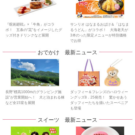
『呪術廻戦』×「牛角」がコラ
サンリオ はなまるおばけ＆「はなま
ボ！ 五条の“茈”をイメージしたグ
るうどん」がコラボ！ 大海老天が
ッズ付きドリンクなど展開
3本のった限定メニューが特別価格
でお得
おでかけ 最新ニュース
長野“標高1000mのグランピング施
ダッフィー＆フレンズのハロウィー
設”が営業開始へ！ 犬と泊まれる棟
ングッズ8．25発売！ 驚かせあう
など全15室を展開
ダッフィーたちを描いたスーベニア
も登場
スイーツ 最新ニュース