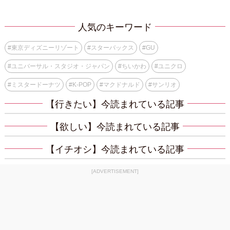
人気のキーワード
#
東京ディズニーリゾート
#
スターバックス
#
GU
#
ユニバーサル・スタジオ・ジャパン
#
ちいかわ
#
ユニクロ
#
ミスタードーナツ
#
K-POP
#
マクドナルド
#
サンリオ
【行きたい】今読まれている記事
【欲しい】今読まれている記事
【イチオシ】今読まれている記事
[ADVERTISEMENT]