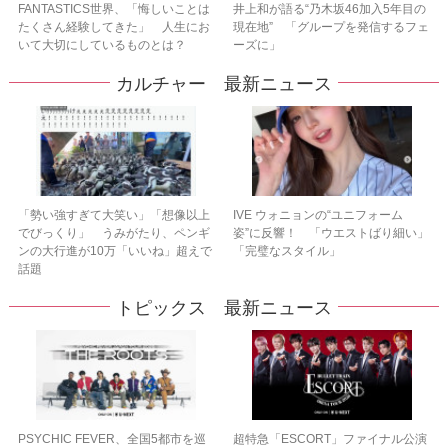
FANTASTICS世界、「悔しいことは
井上和が語る“乃木坂46加入5年目の
たくさん経験してきた」 人生にお
現在地” 「グループを発信するフェ
いて大切にしているものとは？
ーズに」
カルチャー 最新ニュース
「勢い強すぎて大笑い」「想像以上
IVE ウォニョンの“ユニフォーム
でびっくり」 うみがたり、ペンギ
姿”に反響！ 「ウエストばり細い」
ンの大行進が10万「いいね」超えで
「完璧なスタイル」
話題
トピックス 最新ニュース
PSYCHIC FEVER、全国5都市を巡
超特急「ESCORT」ファイナル公演