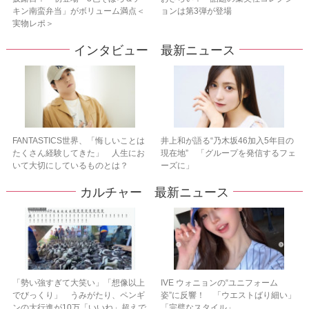
キン南蛮弁当」がボリューム満点＜
ョンは第3弾が登場
実物レポ＞
インタビュー 最新ニュース
FANTASTICS世界、「悔しいことは
井上和が語る“乃木坂46加入5年目の
たくさん経験してきた」 人生にお
現在地” 「グループを発信するフェ
いて大切にしているものとは？
ーズに」
カルチャー 最新ニュース
「勢い強すぎて大笑い」「想像以上
IVE ウォニョンの“ユニフォーム
でびっくり」 うみがたり、ペンギ
姿”に反響！ 「ウエストばり細い」
ンの大行進が10万「いいね」超えで
「完璧なスタイル」