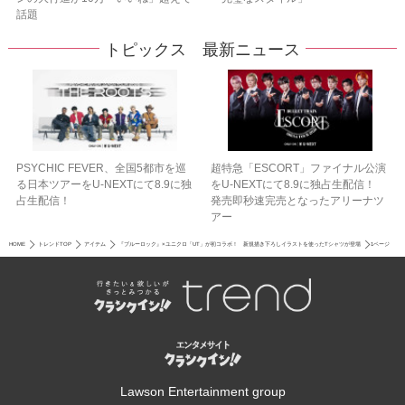
話題
トピックス 最新ニュース
PSYCHIC FEVER、全国5都市を巡
超特急「ESCORT」ファイナル公演
る日本ツアーをU‐NEXTにて8.9に独
をU-NEXTにて8.9に独占生配信！
占生配信！
発売即秒速完売となったアリーナツ
アー
HOME
トレンドTOP
アイテム
『ブルーロック』×ユニクロ「UT」が初コラボ！ 新規描き下ろしイラストを使ったTシャツが登場
1ページ
Lawson Entertainment group