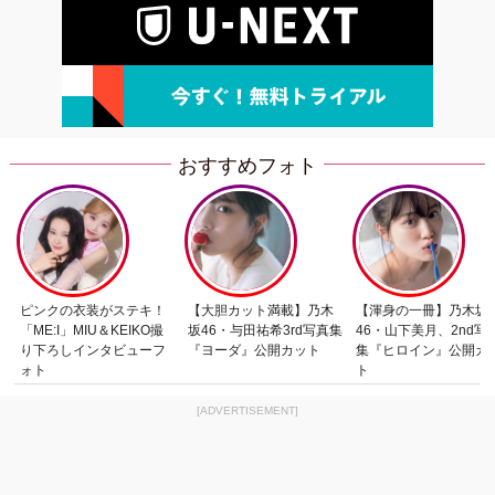
おすすめフォト
ピンクの衣装がステキ！
【大胆カット満載】乃木
【渾身の一冊】乃木坂
「ME:I」MIU＆KEIKO撮
坂46・与田祐希3rd写真集
46・山下美月、2nd写
り下ろしインタビューフ
『ヨーダ』公開カット
集『ヒロイン』公開カ
ォト
ト
[ADVERTISEMENT]