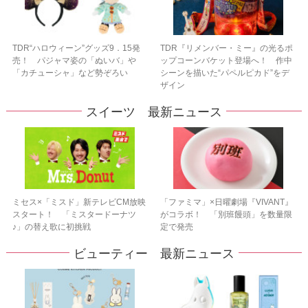
TDR“ハロウィーン”グッズ9．15発
TDR『リメンバー・ミー』の光るポ
売！ パジャマ姿の「ぬいバ」や
ップコーンバケット登場へ！ 作中
「カチューシャ」など勢ぞろい
シーンを描いた“パペルピカド”をデ
ザイン
スイーツ 最新ニュース
ミセス×「ミスド」新テレビCM放映
「ファミマ」×日曜劇場『VIVANT』
スタート！ 「ミスタードーナツ
がコラボ！ 「別班饅頭」を数量限
♪」の替え歌に初挑戦
定で発売
ビューティー 最新ニュース