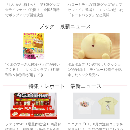
「ちいかわぽけっと」第3弾グッズ
ハローキティの“縫製グッズ”がカプ
全ラインナップ公開！ 全国5箇所
セルトイに登場！ エッジの効いた
でポップアップ開催決定
「トートバッグ」など展開
ブック 最新ニュース
“くまのプーさん保冷バッグ”が付い
ポムポムプリンの“おしりクッショ
てくる！ 「レタスクラブ」8月増
ン”が付録！ デビュー30周年を記
刊号＆特別号が超すてき
念したムック発売へ
特集・レポート 最新ニュース
ファミマ“45％増量作戦”全13商品お
ユニクロ「UT」8月の注目コラボを
披露目！ 初登場「3色そぼろ＆チ
おさらい！ 話題の集英社コレクシ