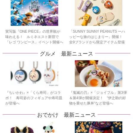
実写版『ONE PIECE』の世界観が
「SUNNY SUNNY PEANUTS ーハ
味わえる！ ルミネエスト新宿で
ッピーな旅のはじまりー」開催！
「レゴ ワンピース」イベント開催へ
全9ブランドから限定アイテム登場
グルメ 最新ニュース
『ちいかわ』×「くら寿司」がコラ
『鬼滅の刃』×「ジョイフル」第3弾
ボ！ 寿司姿のフィギュアや寿司皿
＆第4弾が開催決定！ “伊之助の好
が登場へ
物を乗せた豚丼”など登場へ
おでかけ 最新ニュース