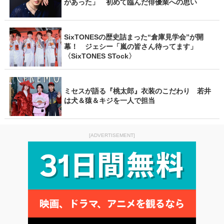
があった」 初めて臨んだ俳優業への思い
SixTONESの歴史詰まった“倉庫見学会”が開
幕！ ジェシー「嵐の皆さん待ってます」
〈SixTONES STock〉
ミセスが語る『桃太郎』衣装のこだわり 若井
は犬＆猿＆キジを一人で担当
[ADVERTISEMENT]