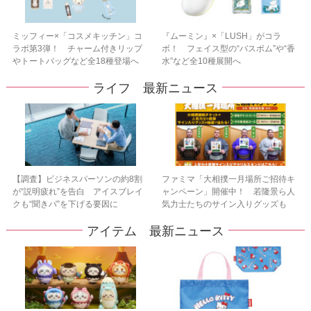
ミッフィー×「コスメキッチン」コ
『ムーミン』×「LUSH」がコラ
ラボ第3弾！ チャーム付きリップ
ボ！ フェイス型の“バスボム”や“香
やトートバッグなど全18種登場へ
水”など全10種展開へ
ライフ 最新ニュース
【調査】ビジネスパーソンの約8割
ファミマ「大相撲一月場所ご招待キ
が“説明疲れ”を告白 アイスブレイ
ャンペーン」開催中！ 若隆景ら人
クも“聞きパ”を下げる要因に
気力士たちのサイン入りグッズも
アイテム 最新ニュース