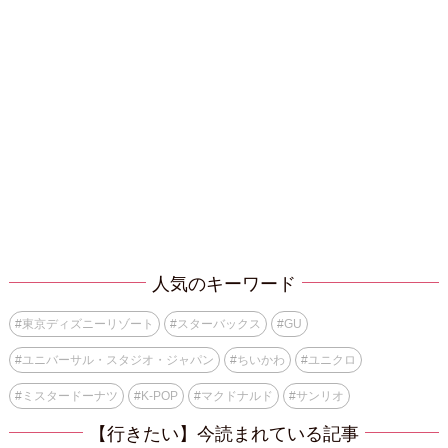
人気のキーワード
#
東京ディズニーリゾート
#
スターバックス
#
GU
#
ユニバーサル・スタジオ・ジャパン
#
ちいかわ
#
ユニクロ
#
ミスタードーナツ
#
K-POP
#
マクドナルド
#
サンリオ
【行きたい】今読まれている記事