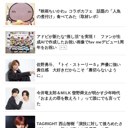
『映画ちいかわ』コラボカフェ 話題の「人魚
の煮付け」食べてみた〈取材レポ〉
アドビが新たな“推し活”を実現！ ファンが生
成AIで作成したお祝い画像でfav meデビュー1周
年をお祝い
P R
佐野勇斗、『トイ・ストーリー５』声優に強い
責任感 大好きだからこそ「裏切らないよう
に」
今井竜太郎＆M!LK 曽野舜太が明かす少年時代
「おまえの罪を数えろ！」って誰にでも言って
た
TAGRIGHT 西山智樹「演技に対して後ろめたさ