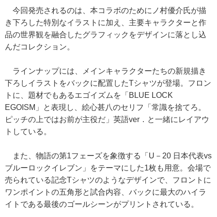
今回発売されるのは、本コラボのためにノ村優介氏が描
き下ろした特別なイラストに加え、主要キャラクターと作
品の世界観を融合したグラフィックをデザインに落とし込
んだコレクション。
ラインナップには、メインキャラクターたちの新規描き
下ろしイラストをバックに配置したTシャツが登場。フロン
トに、題材でもあるエゴイズムを「BLUE LOCK
EGOISM」と表現し、絵心甚八のセリフ「常識を捨てろ。
ピッチの上ではお前が主役だ」英語ver．と一緒にレイアウ
トしている。
また、物語の第1フェーズを象徴する「U－20 日本代表vs
ブルーロックイレブン」をテーマにした1枚も用意。会場で
売られている記念Tシャツのようなデザインで、フロントに
ワンポイントの五角形と試合内容、バックに最大のハイラ
イトである最後のゴールシーンがプリントされている。