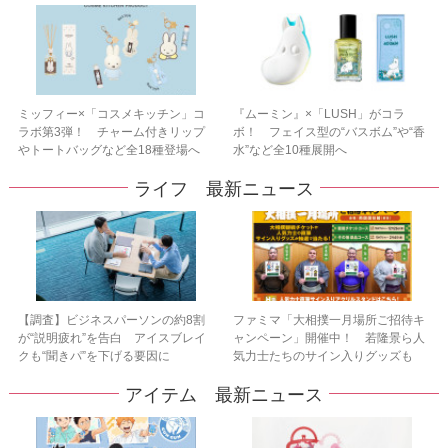
ミッフィー×「コスメキッチン」コ
『ムーミン』×「LUSH」がコラ
ラボ第3弾！ チャーム付きリップ
ボ！ フェイス型の“バスボム”や“香
やトートバッグなど全18種登場へ
水”など全10種展開へ
ライフ 最新ニュース
【調査】ビジネスパーソンの約8割
ファミマ「大相撲一月場所ご招待キ
が“説明疲れ”を告白 アイスブレイ
ャンペーン」開催中！ 若隆景ら人
クも“聞きパ”を下げる要因に
気力士たちのサイン入りグッズも
アイテム 最新ニュース