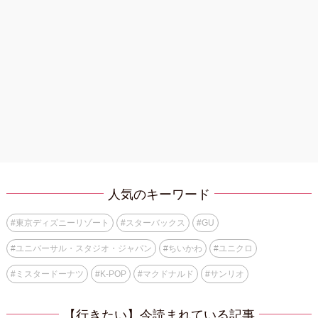
人気のキーワード
#
東京ディズニーリゾート
#
スターバックス
#
GU
#
ユニバーサル・スタジオ・ジャパン
#
ちいかわ
#
ユニクロ
#
ミスタードーナツ
#
K-POP
#
マクドナルド
#
サンリオ
【行きたい】今読まれている記事