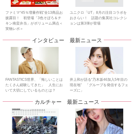
ファミマ“45％増量作戦”全13商品お
ユニクロ「UT」8月の注目コラボを
披露目！ 初登場「3色そぼろ＆チ
おさらい！ 話題の集英社コレクシ
キン南蛮弁当」がボリューム満点＜
ョンは第3弾が登場
実物レポ＞
インタビュー 最新ニュース
FANTASTICS世界、「悔しいことは
井上和が語る“乃木坂46加入5年目の
たくさん経験してきた」 人生にお
現在地” 「グループを発信するフェ
いて大切にしているものとは？
ーズに」
カルチャー 最新ニュース