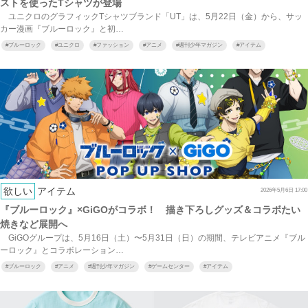
ストを使ったTシャツが登場
ユニクロのグラフィックTシャツブランド「UT」は、5月22日（金）から、サッ
カー漫画『ブルーロック』と初…
#
ブルーロック
#
ユニクロ
#
ファッション
#
アニメ
#
週刊少年マガジン
#
アイテム
欲しい
アイテム
2026年5月6日 17:00
『ブルーロック』×GiGOがコラボ！ 描き下ろしグッズ＆コラボたい
焼きなど展開へ
GiGOグループは、5月16日（土）〜5月31日（日）の期間、テレビアニメ『ブル
ーロック』とコラボレーション…
#
ブルーロック
#
アニメ
#
週刊少年マガジン
#
ゲームセンター
#
アイテム