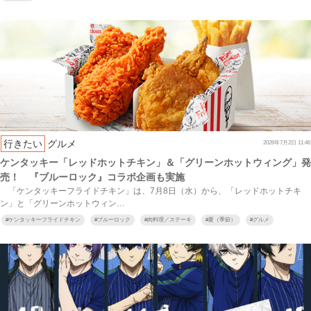
行きたい
グルメ
2026年7月2日 11:46
ケンタッキー「レッドホットチキン」＆「グリーンホットウィング」発
売！ 『ブルーロック』コラボ企画も実施
「ケンタッキーフライドチキン」は、7月8日（水）から、「レッドホットチキ
ン」と「グリーンホットウィン…
#
ケンタッキーフライドチキン
#
ブルーロック
#
肉料理／ステーキ
#
夏（季節）
#
グルメ