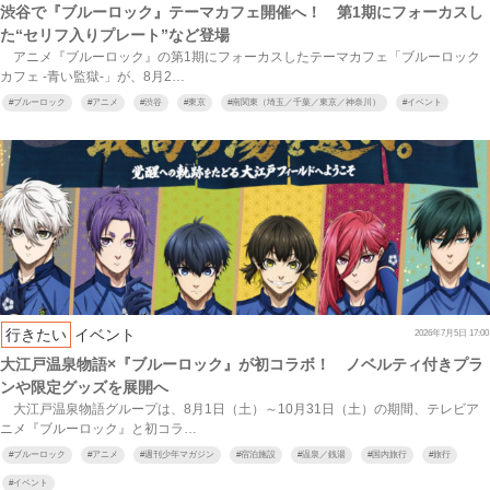
渋谷で『ブルーロック』テーマカフェ開催へ！ 第1期にフォーカスし
た“セリフ入りプレート”など登場
アニメ『ブルーロック』の第1期にフォーカスしたテーマカフェ「ブルーロック
カフェ ‐青い監獄‐」が、8月2…
#
ブルーロック
#
アニメ
#
渋谷
#
東京
#
南関東（埼玉／千葉／東京／神奈川）
#
イベント
行きたい
イベント
2026年7月5日 17:00
大江戸温泉物語×『ブルーロック』が初コラボ！ ノベルティ付きプラ
ンや限定グッズを展開へ
大江戸温泉物語グループは、8月1日（土）～10月31日（土）の期間、テレビア
ニメ『ブルーロック』と初コラ…
#
ブルーロック
#
アニメ
#
週刊少年マガジン
#
宿泊施設
#
温泉／銭湯
#
国内旅行
#
旅行
#
イベント