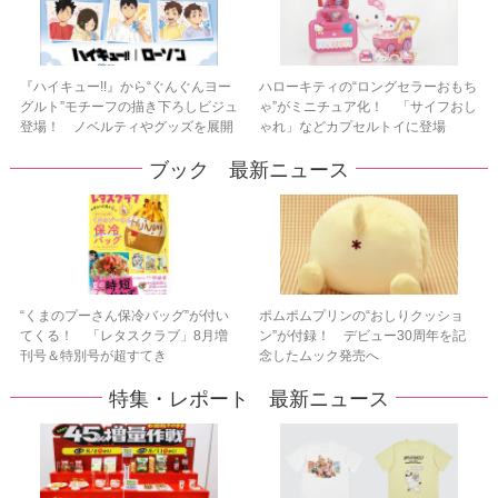
『ハイキュー!!』から“ぐんぐんヨー
ハローキティの“ロングセラーおもち
グルト”モチーフの描き下ろしビジュ
ゃ”がミニチュア化！ 「サイフおし
登場！ ノベルティやグッズを展開
ゃれ」などカプセルトイに登場
ブック 最新ニュース
“くまのプーさん保冷バッグ”が付い
ポムポムプリンの“おしりクッショ
てくる！ 「レタスクラブ」8月増
ン”が付録！ デビュー30周年を記
刊号＆特別号が超すてき
念したムック発売へ
特集・レポート 最新ニュース