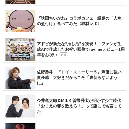
『映画ちいかわ』コラボカフェ 話題の「人魚
の煮付け」食べてみた〈取材レポ〉
アドビが新たな“推し活”を実現！ ファンが生
成AIで作成したお祝い画像でfav meデビュー1周
年をお祝い
P R
佐野勇斗、『トイ・ストーリー５』声優に強い
責任感 大好きだからこそ「裏切らないよう
に」
今井竜太郎＆M!LK 曽野舜太が明かす少年時代
「おまえの罪を数えろ！」って誰にでも言って
た