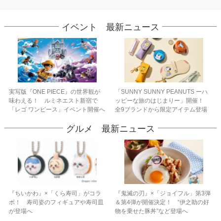
イベント 最新ニュース
実写版『ONE PIECE』の世界観が
「SUNNY SUNNY PEANUTS ーハ
味わえる！ ルミネエスト新宿で
ッピーな旅のはじまりー」開催！
「レゴ ワンピース」イベント開催へ
全9ブランドから限定アイテム登場
グルメ 最新ニュース
『ちいかわ』×「くら寿司」がコラ
『鬼滅の刃』×「ジョイフル」第3弾
ボ！ 寿司姿のフィギュアや寿司皿
＆第4弾が開催決定！ “伊之助の好
が登場へ
物を乗せた豚丼”など登場へ