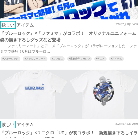
欲しい
アイテム
2026年5月29日 10:55
『ブルーロック』×「ファミマ」がコラボ！ オリジナルユニフォーム
姿の描き下ろしグッズなど登場
「ファミリーマート」とアニメ『ブルーロック』がコラボレーションした「ファ
ミマで熱狂！6月はブルーロ…
#
ブルーロック
#
ファミリーマート
#
コンビニ
#
週刊少年マガジン
#
アニメ
#
アイテム
欲しい
アイテム
2026年5月20日 20:00
『ブルーロック』×ユニクロ「UT」が初コラボ！ 新規描き下ろしイラ