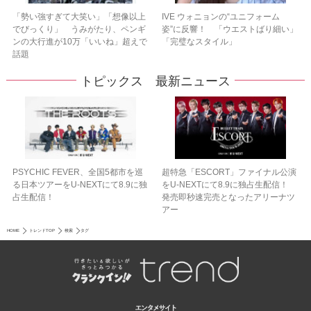
「勢い強すぎて大笑い」「想像以上
IVE ウォニョンの“ユニフォーム
でびっくり」 うみがたり、ペンギ
姿”に反響！ 「ウエストばり細い」
ンの大行進が10万「いいね」超えで
「完璧なスタイル」
話題
トピックス 最新ニュース
PSYCHIC FEVER、全国5都市を巡
超特急「ESCORT」ファイナル公演
る日本ツアーをU‐NEXTにて8.9に独
をU-NEXTにて8.9に独占生配信！
占生配信！
発売即秒速完売となったアリーナツ
アー
HOME
トレンドTOP
検索
タグ