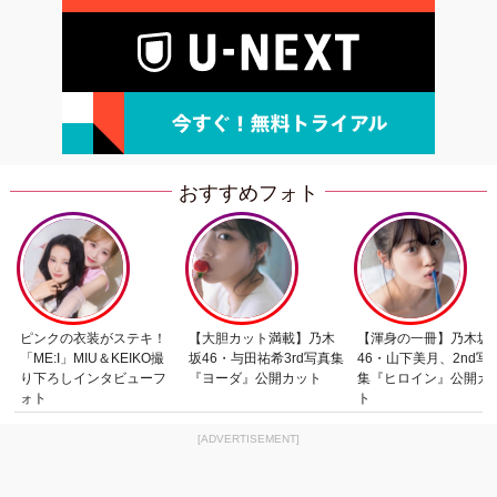
おすすめフォト
ピンクの衣装がステキ！
【大胆カット満載】乃木
【渾身の一冊】乃木坂
「ME:I」MIU＆KEIKO撮
坂46・与田祐希3rd写真集
46・山下美月、2nd写
り下ろしインタビューフ
『ヨーダ』公開カット
集『ヒロイン』公開カ
ォト
ト
[ADVERTISEMENT]