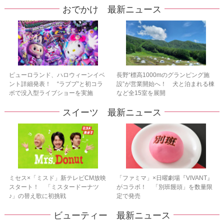
おでかけ 最新ニュース
ピューロランド、ハロウィーンイベ
長野“標高1000mのグランピング施
ント詳細発表！ “ラブブ”と初コラ
設”が営業開始へ！ 犬と泊まれる棟
ボで没入型ライブショーを実施
など全15室を展開
スイーツ 最新ニュース
ミセス×「ミスド」新テレビCM放映
「ファミマ」×日曜劇場『VIVANT』
スタート！ 「ミスタードーナツ
がコラボ！ 「別班饅頭」を数量限
♪」の替え歌に初挑戦
定で発売
ビューティー 最新ニュース