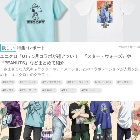
欲しい
特集･レポート
2026年5月4日 11:45
ユニクロ「UT」5月コラボが超アツい！ 『スター・ウォーズ』や
『PEANUTS』などまとめて紹介
さまざまな人気キャラクターやアニメーションとのコラボレーションが人気を集
める「ユニクロ」のグラフィ…
#
ユニクロ
#
ファッション
#
マンダロリアン
#
スター・ウォーズ
#
パンどろぼう
#
ディズニー
#
サンリオ
#
ブルーロック
#
PEANUTS
#
スヌーピー
#
特集・レポート