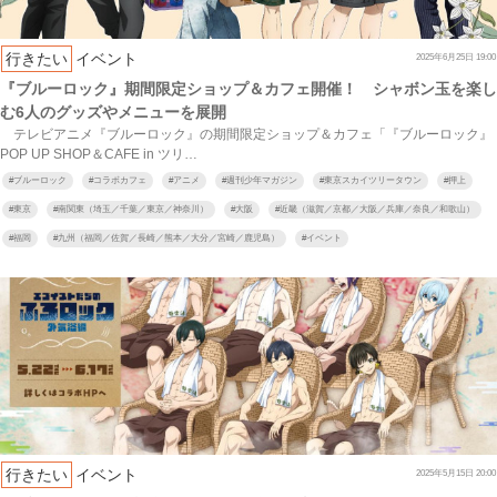
行きたい
イベント
2025年6月25日 19:00
『ブルーロック』期間限定ショップ＆カフェ開催！ シャボン玉を楽し
む6人のグッズやメニューを展開
テレビアニメ『ブルーロック』の期間限定ショップ＆カフェ「『ブルーロック』
POP UP SHOP＆CAFE in ツリ…
#
ブルーロック
#
コラボカフェ
#
アニメ
#
週刊少年マガジン
#
東京スカイツリータウン
#
押上
#
東京
#
南関東（埼玉／千葉／東京／神奈川）
#
大阪
#
近畿（滋賀／京都／大阪／兵庫／奈良／和歌山）
#
福岡
#
九州（福岡／佐賀／長崎／熊本／大分／宮崎／鹿児島）
#
イベント
行きたい
イベント
2025年5月15日 20:00