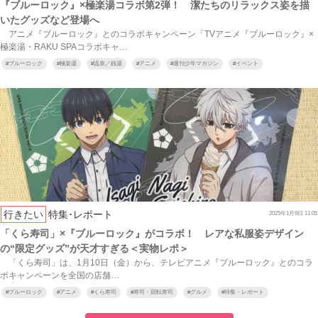
『ブルーロック』×極楽湯コラボ第2弾！ 潔たちのリラックス姿を描
いたグッズなど登場へ
アニメ『ブルーロック』とのコラボキャンペーン「TVアニメ『ブルーロック』×
極楽湯・RAKU SPAコラボキャ…
#
ブルーロック
#
極楽湯
#
温泉／銭湯
#
アニメ
#
週刊少年マガジン
#
イベント
行きたい
特集･レポート
2025年1月9日 11:05
「くら寿司」×『ブルーロック』がコラボ！ レアな私服姿デザイン
の“限定グッズ”が天才すぎる＜実物レポ＞
「くら寿司」は、1月10日（金）から、テレビアニメ『ブルーロック』とのコラ
ボキャンペーンを全国の店舗…
#
ブルーロック
#
アニメ
#
くら寿司
#
寿司・回転寿司
#
グルメ
#
特集・レポート