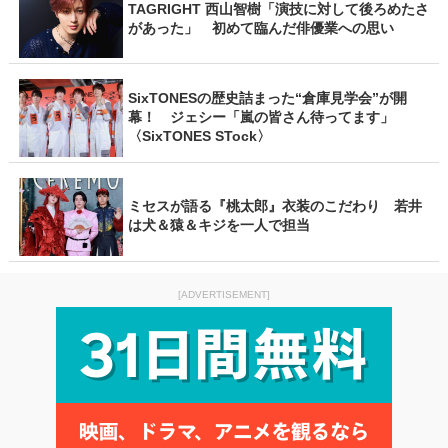
TAGRIGHT 西山智樹「演技に対して後ろめたさ
があった」 初めて臨んだ俳優業への思い
SixTONESの歴史詰まった“倉庫見学会”が開
幕！ ジェシー「嵐の皆さん待ってます」
〈SixTONES STock〉
ミセスが語る『桃太郎』衣装のこだわり 若井
は犬＆猿＆キジを一人で担当
[ADVERTISEMENT]