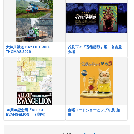
大井川鐵道 DAY OUT WITH
芥見下々『呪術廻戦』展 名古屋
THOMAS 2026
会場
30周年記念展「ALL OF
金曜ロードショーとジブリ展 山口
EVANGELION」（盛岡）
展