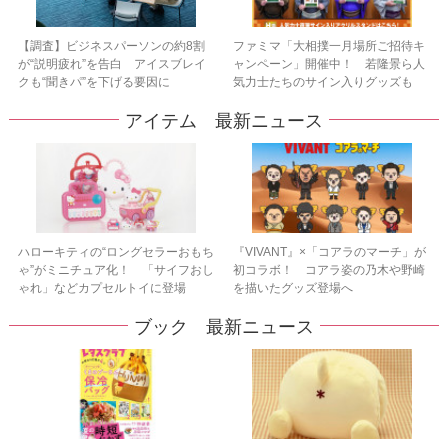
【調査】ビジネスパーソンの約8割
ファミマ「大相撲一月場所ご招待キ
が“説明疲れ”を告白 アイスブレイ
ャンペーン」開催中！ 若隆景ら人
クも“聞きパ”を下げる要因に
気力士たちのサイン入りグッズも
アイテム 最新ニュース
ハローキティの“ロングセラーおもち
『VIVANT』×「コアラのマーチ」が
ゃ”がミニチュア化！ 「サイフおし
初コラボ！ コアラ姿の乃木や野崎
ゃれ」などカプセルトイに登場
を描いたグッズ登場へ
ブック 最新ニュース