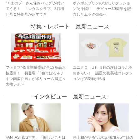
“くまのプーさん保冷バッグ”が付い
ポムポムプリンの“おしりクッショ
てくる！ 「レタスクラブ」8月増
ン”が付録！ デビュー30周年を記
刊号＆特別号が超すてき
念したムック発売へ
特集・レポート 最新ニュース
ファミマ“45％増量作戦”全13商品お
ユニクロ「UT」8月の注目コラボを
披露目！ 初登場「3色そぼろ＆チ
おさらい！ 話題の集英社コレクシ
キン南蛮弁当」がボリューム満点＜
ョンは第3弾が登場
実物レポ＞
インタビュー 最新ニュース
FANTASTICS世界、「悔しいことは
井上和が語る“乃木坂46加入5年目の