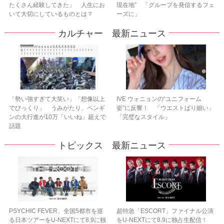
たくさん経験してきた」 人生にお
現在地” 「グループを発信するフェ
いて大切にしているものとは？
ーズに」
カルチャー 最新ニュース
「勢い強すぎて大笑い」「想像以上
IVE ウォニョンの“ユニフォーム
でびっくり」 うみがたり、ペンギ
姿”に反響！ 「ウエストばり細い」
ンの大行進が10万「いいね」超えで
「完璧なスタイル」
話題
トピックス 最新ニュース
PSYCHIC FEVER、全国5都市を巡
超特急「ESCORT」ファイナル公演
る日本ツアーをU‐NEXTにて8.9に独
をU-NEXTにて8.9に独占生配信！