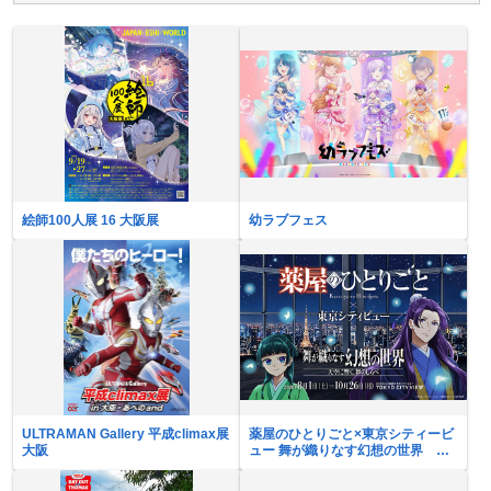
絵師100人展 16 大阪展
幼ラブフェス
ULTRAMAN Gallery 平成climax展
薬屋のひとりごと×東京シティービ
大阪
ュー 舞が織りなす幻想の世界 ―
天空に響く、舞のしらべ―