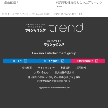
占生配信！
発売即秒速完売となったアリーナツ
アー
HOME
トレンドTOP
アイテム
『ちいかわ』の“スマホ冷却シート”が登場！ 貼ってはがせる夏デザイン全4種
Lawson Entertainment group
ローチケ
ローチケ[旅行]
HMV&BOOKS
会社概要
サイトポリシー
利用規約
採用情報
お問い合わせ
個人情報保護方針
個人情報の取扱いに関する公表事項及び同意事項
利用者情報の外部送信について
Copyright © Lawson Entertainment, Inc.