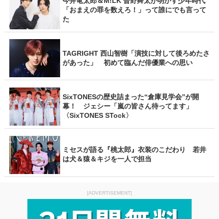
今井竜太郎＆M!LK 曽野舜太が明かす少年時代
「おまえの罪を数えろ！」って誰にでも言って
た
TAGRIGHT 西山智樹「演技に対して後ろめたさ
があった」 初めて臨んだ俳優業への思い
SixTONESの歴史詰まった“倉庫見学会”が開
幕！ ジェシー「嵐の皆さん待ってます」
〈SixTONES STock〉
ミセスが語る『桃太郎』衣装のこだわり 若井
は犬＆猿＆キジを一人で担当
[ADVERTISEMENT]