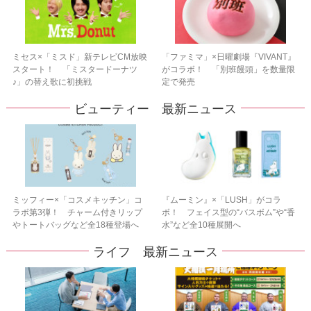
ミセス×「ミスド」新テレビCM放映
「ファミマ」×日曜劇場『VIVANT』
スタート！ 「ミスタードーナツ
がコラボ！ 「別班饅頭」を数量限
♪」の替え歌に初挑戦
定で発売
ビューティー 最新ニュース
ミッフィー×「コスメキッチン」コ
『ムーミン』×「LUSH」がコラ
ラボ第3弾！ チャーム付きリップ
ボ！ フェイス型の“バスボム”や“香
やトートバッグなど全18種登場へ
水”など全10種展開へ
ライフ 最新ニュース