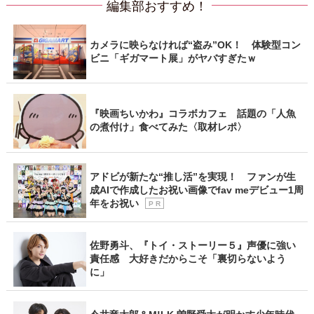
編集部おすすめ！
カメラに映らなければ“盗み”OK！ 体験型コン
ビニ「ギガマート展」がヤバすぎたｗ
『映画ちいかわ』コラボカフェ 話題の「人魚
の煮付け」食べてみた〈取材レポ〉
アドビが新たな“推し活”を実現！ ファンが生
成AIで作成したお祝い画像でfav meデビュー1周
年をお祝い
P R
佐野勇斗、『トイ・ストーリー５』声優に強い
責任感 大好きだからこそ「裏切らないよう
に」