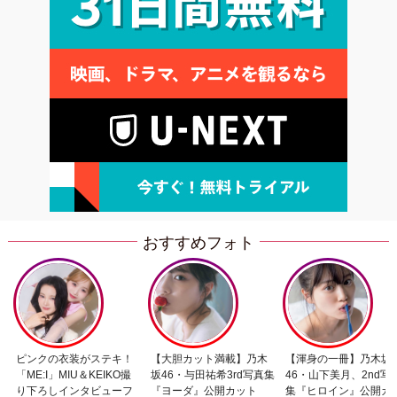
おすすめフォト
ピンクの衣装がステキ！
【大胆カット満載】乃木
【渾身の一冊】乃木坂
「ME:I」MIU＆KEIKO撮
坂46・与田祐希3rd写真集
46・山下美月、2nd写
り下ろしインタビューフ
『ヨーダ』公開カット
集『ヒロイン』公開カ