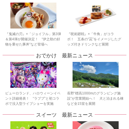
『鬼滅の刃』×「ジョイフル」第3弾
『呪術廻戦』×「牛角」がコラ
＆第4弾が開催決定！ “伊之助の好
ボ！ 五条の“茈”をイメージしたグ
物を乗せた豚丼”など登場へ
ッズ付きドリンクなど展開
おでかけ 最新ニュース
ピューロランド、ハロウィーンイベ
長野“標高1000mのグランピング施
ント詳細発表！ “ラブブ”と初コラ
設”が営業開始へ！ 犬と泊まれる棟
ボで没入型ライブショーを実施
など全15室を展開
スイーツ 最新ニュース