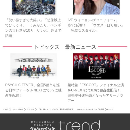
「勢い強すぎて大笑い」「想像以上
IVE ウォニョンの“ユニフォーム
でびっくり」 うみがたり、ペンギ
姿”に反響！ 「ウエストばり細い」
ンの大行進が10万「いいね」超えで
「完璧なスタイル」
話題
トピックス 最新ニュース
PSYCHIC FEVER、全国5都市を巡
超特急「ESCORT」ファイナル公演
る日本ツアーをU‐NEXTにて8.9に独
をU-NEXTにて8.9に独占生配信！
占生配信！
発売即秒速完売となったアリーナツ
アー
HOME
トレンドTOP
アイテム
『あつ森』×「ジェラピケ」第2弾が発売決定！ “ちゃちゃまる”セットアップも登場
1ページ