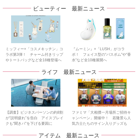
ビューティー 最新ニュース
ミッフィー×「コスメキッチン」コ
『ムーミン』×「LUSH」がコラ
ラボ第3弾！ チャーム付きリップ
ボ！ フェイス型の“バスボム”や“香
やトートバッグなど全18種登場へ
水”など全10種展開へ
ライフ 最新ニュース
【調査】ビジネスパーソンの約8割
ファミマ「大相撲一月場所ご招待キ
が“説明疲れ”を告白 アイスブレイ
ャンペーン」開催中！ 若隆景ら人
クも“聞きパ”を下げる要因に
気力士たちのサイン入りグッズも
アイテム 最新ニュース