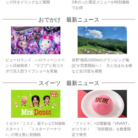
ッズ付きドリンクなど展開
3本のった限定メニューが特別価格
でお得
おでかけ 最新ニュース
ピューロランド、ハロウィーンイベ
長野“標高1000mのグランピング施
ント詳細発表！ “ラブブ”と初コラ
設”が営業開始へ！ 犬と泊まれる棟
ボで没入型ライブショーを実施
など全15室を展開
スイーツ 最新ニュース
ミセス×「ミスド」新テレビCM放映
「ファミマ」×日曜劇場『VIVANT』
スタート！ 「ミスタードーナツ
がコラボ！ 「別班饅頭」を数量限
♪」の替え歌に初挑戦
定で発売