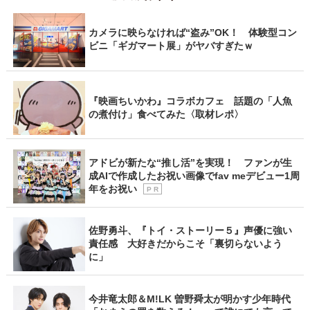
カメラに映らなければ“盗み”OK！ 体験型コン
ビニ「ギガマート展」がヤバすぎたｗ
『映画ちいかわ』コラボカフェ 話題の「人魚
の煮付け」食べてみた〈取材レポ〉
アドビが新たな“推し活”を実現！ ファンが生
成AIで作成したお祝い画像でfav meデビュー1周
年をお祝い
P R
佐野勇斗、『トイ・ストーリー５』声優に強い
責任感 大好きだからこそ「裏切らないよう
に」
今井竜太郎＆M!LK 曽野舜太が明かす少年時代