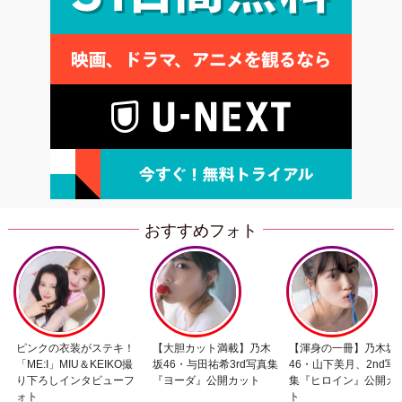
おすすめフォト
ピンクの衣装がステキ！
【大胆カット満載】乃木
【渾身の一冊】乃木坂
「ME:I」MIU＆KEIKO撮
坂46・与田祐希3rd写真集
46・山下美月、2nd写
り下ろしインタビューフ
『ヨーダ』公開カット
集『ヒロイン』公開カ
ォト
ト