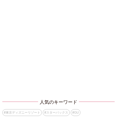
人気のキーワード
#
東京ディズニーリゾート
#
スターバックス
#
GU