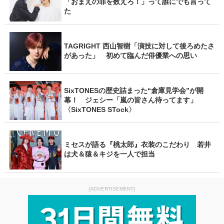
「おまえの罪を数えろ！」って誰にでも言って
た
TAGRIGHT 西山智樹「演技に対して後ろめたさ
があった」 初めて臨んだ俳優業への思い
SixTONESの歴史詰まった“倉庫見学会”が開
幕！ ジェシー「嵐の皆さん待ってます」
〈SixTONES STock〉
ミセスが語る『桃太郎』衣装のこだわり 若井
は犬＆猿＆キジを一人で担当
[ADVERTISEMENT]