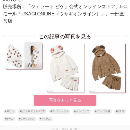
販売場所：「ジェラート ピケ」公式オンラインストア、EC
モール「USAGI ONLINE（ウサギオンライン）」、一部直
営店
この記事の写真を見る
写真をもっと見る
#
欲しい
#
あつまれ どうぶつの森
#
ジェラート ピケ
#
ルームウェア
#
どうぶつの森
#
任天堂
#
ゲーム
#
ファッション
#
アイテム
[ADVERTISEMENT]