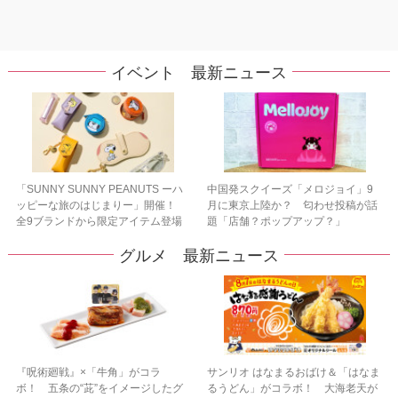
イベント 最新ニュース
「SUNNY SUNNY PEANUTS ーハ
中国発スクイーズ「メロジョイ」9
ッピーな旅のはじまりー」開催！
月に東京上陸か？ 匂わせ投稿が話
全9ブランドから限定アイテム登場
題「店舗？ポップアップ？」
グルメ 最新ニュース
『呪術廻戦』×「牛角」がコラ
サンリオ はなまるおばけ＆「はなま
ボ！ 五条の“茈”をイメージしたグ
るうどん」がコラボ！ 大海老天が