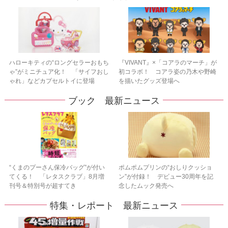
ハローキティの“ロングセラーおもち
『VIVANT』×「コアラのマーチ」が
ゃ”がミニチュア化！ 「サイフおし
初コラボ！ コアラ姿の乃木や野崎
ゃれ」などカプセルトイに登場
を描いたグッズ登場へ
ブック 最新ニュース
“くまのプーさん保冷バッグ”が付い
ポムポムプリンの“おしりクッショ
てくる！ 「レタスクラブ」8月増
ン”が付録！ デビュー30周年を記
刊号＆特別号が超すてき
念したムック発売へ
特集・レポート 最新ニュース