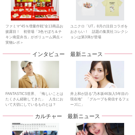
ファミマ“45％増量作戦”全13商品お
ユニクロ「UT」8月の注目コラボを
披露目！ 初登場「3色そぼろ＆チ
おさらい！ 話題の集英社コレクシ
キン南蛮弁当」がボリューム満点＜
ョンは第3弾が登場
実物レポ＞
インタビュー 最新ニュース
FANTASTICS世界、「悔しいことは
井上和が語る“乃木坂46加入5年目の
たくさん経験してきた」 人生にお
現在地” 「グループを発信するフェ
いて大切にしているものとは？
ーズに」
カルチャー 最新ニュース