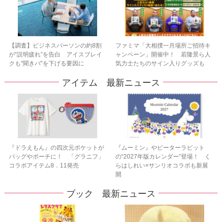
【調査】ビジネスパーソンの約8割
ファミマ「大相撲一月場所ご招待キ
が“説明疲れ”を告白 アイスブレイ
ャンペーン」開催中！ 若隆景ら人
クも“聞きパ”を下げる要因に
気力士たちのサイン入りグッズも
アイテム 最新ニュース
『ドラえもん』の四次元ポケットが
『ムーミン』やピーターラビット
バッグやポーチに！ 「グラニフ」
の“2027年版カレンダー”登場！ く
コラボアイテム8．11発売
らはしれい×サンリオコラボも新展
開
ブック 最新ニュース