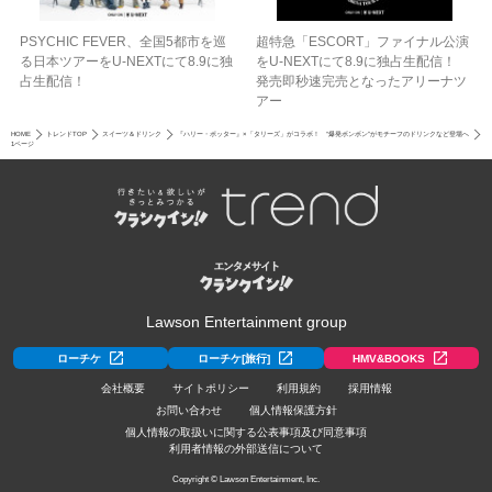
PSYCHIC FEVER、全国5都市を巡
超特急「ESCORT」ファイナル公演
る日本ツアーをU‐NEXTにて8.9に独
をU-NEXTにて8.9に独占生配信！
占生配信！
発売即秒速完売となったアリーナツ
アー
HOME
トレンドTOP
スイーツ＆ドリンク
『ハリー・ポッター』×「タリーズ」がコラボ！ “爆発ボンボン”がモチーフのドリンクなど登場へ
1ページ
Lawson Entertainment group
ローチケ
ローチケ[旅行]
HMV&BOOKS
会社概要
サイトポリシー
利用規約
採用情報
お問い合わせ
個人情報保護方針
個人情報の取扱いに関する公表事項及び同意事項
利用者情報の外部送信について
Copyright © Lawson Entertainment, Inc.