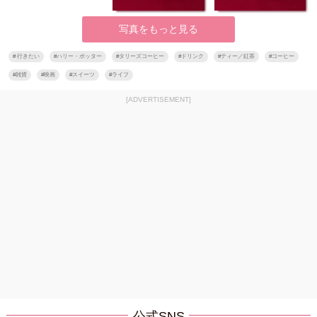
写真をもっと見る
#
行きたい
#
ハリー・ポッター
#
タリーズコーヒー
#
ドリンク
#
ティー／紅茶
#
コーヒー
#
雑貨
#
映画
#
スイーツ
#
ライフ
[ADVERTISEMENT]
公式SNS