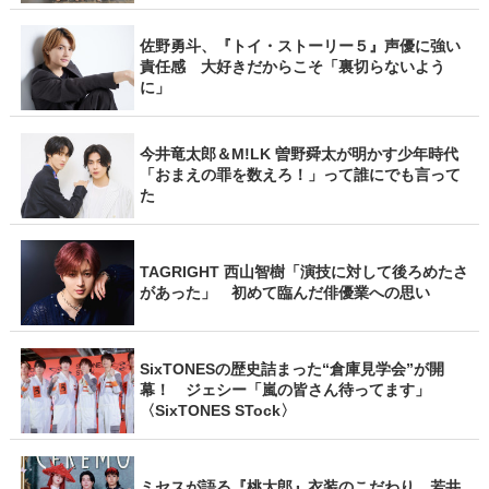
佐野勇斗、『トイ・ストーリー５』声優に強い
責任感 大好きだからこそ「裏切らないよう
に」
今井竜太郎＆M!LK 曽野舜太が明かす少年時代
「おまえの罪を数えろ！」って誰にでも言って
た
TAGRIGHT 西山智樹「演技に対して後ろめたさ
があった」 初めて臨んだ俳優業への思い
SixTONESの歴史詰まった“倉庫見学会”が開
幕！ ジェシー「嵐の皆さん待ってます」
〈SixTONES STock〉
ミセスが語る『桃太郎』衣装のこだわり 若井