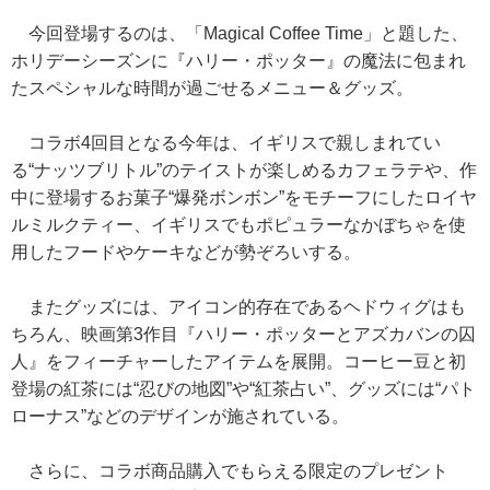
今回登場するのは、「Magical Coffee Time」と題した、
ホリデーシーズンに『ハリー・ポッター』の魔法に包まれ
たスペシャルな時間が過ごせるメニュー＆グッズ。
コラボ4回目となる今年は、イギリスで親しまれてい
る“ナッツブリトル”のテイストが楽しめるカフェラテや、作
中に登場するお菓子“爆発ボンボン”をモチーフにしたロイヤ
ルミルクティー、イギリスでもポピュラーなかぼちゃを使
用したフードやケーキなどが勢ぞろいする。
またグッズには、アイコン的存在であるヘドウィグはも
ちろん、映画第3作目『ハリー・ポッターとアズカバンの囚
人』をフィーチャーしたアイテムを展開。コーヒー豆と初
登場の紅茶には“忍びの地図”や“紅茶占い”、グッズには“パト
ローナス”などのデザインが施されている。
さらに、コラボ商品購入でもらえる限定のプレゼント