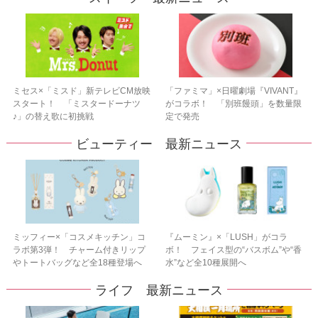
ミセス×「ミスド」新テレビCM放映
「ファミマ」×日曜劇場『VIVANT』
スタート！ 「ミスタードーナツ
がコラボ！ 「別班饅頭」を数量限
♪」の替え歌に初挑戦
定で発売
ビューティー 最新ニュース
ミッフィー×「コスメキッチン」コ
『ムーミン』×「LUSH」がコラ
ラボ第3弾！ チャーム付きリップ
ボ！ フェイス型の“バスボム”や“香
やトートバッグなど全18種登場へ
水”など全10種展開へ
ライフ 最新ニュース