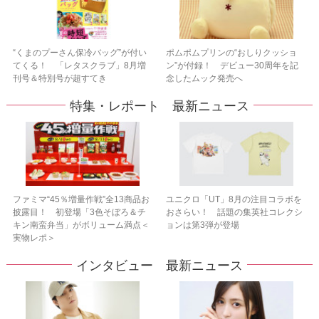
“くまのプーさん保冷バッグ”が付い
ポムポムプリンの“おしりクッショ
てくる！ 「レタスクラブ」8月増
ン”が付録！ デビュー30周年を記
刊号＆特別号が超すてき
念したムック発売へ
特集・レポート 最新ニュース
ファミマ“45％増量作戦”全13商品お
ユニクロ「UT」8月の注目コラボを
披露目！ 初登場「3色そぼろ＆チ
おさらい！ 話題の集英社コレクシ
キン南蛮弁当」がボリューム満点＜
ョンは第3弾が登場
実物レポ＞
インタビュー 最新ニュース