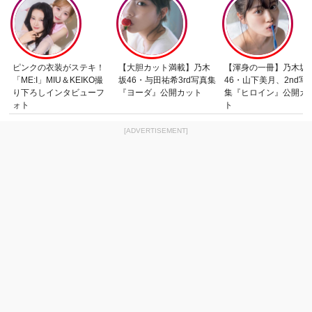
ピンクの衣装がステキ！
【大胆カット満載】乃木
【渾身の一冊】乃木坂
「ME:I」MIU＆KEIKO撮
坂46・与田祐希3rd写真集
46・山下美月、2nd写
り下ろしインタビューフ
『ヨーダ』公開カット
集『ヒロイン』公開カ
ォト
ト
[ADVERTISEMENT]