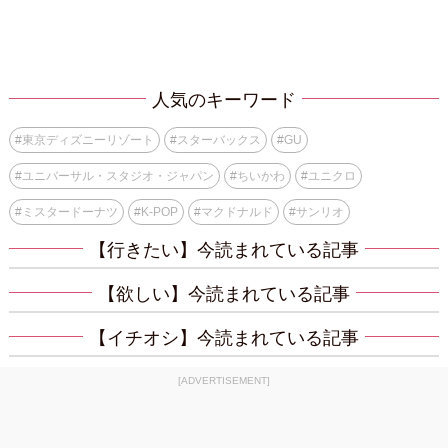
人気のキーワード
#
東京ディズニーリゾート
#
スターバックス
#
GU
#
ユニバーサル・スタジオ・ジャパン
#
ちいかわ
#
ユニクロ
#
ミスタードーナツ
#
K-POP
#
マクドナルド
#
サンリオ
【行きたい】今読まれている記事
【欲しい】今読まれている記事
【イチオシ】今読まれている記事
[ADVERTISEMENT]