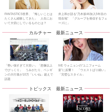
FANTASTICS世界、「悔しいことは
井上和が語る“乃木坂46加入5年目の
たくさん経験してきた」 人生にお
現在地” 「グループを発信するフェ
いて大切にしているものとは？
ーズに」
カルチャー 最新ニュース
「勢い強すぎて大笑い」「想像以上
IVE ウォニョンの“ユニフォーム
でびっくり」 うみがたり、ペンギ
姿”に反響！ 「ウエストばり細い」
ンの大行進が10万「いいね」超えで
「完璧なスタイル」
話題
トピックス 最新ニュース