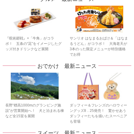
『呪術廻戦』×「牛角」がコラ
サンリオ はなまるおばけ＆「はなま
ボ！ 五条の“茈”をイメージしたグ
るうどん」がコラボ！ 大海老天が
ッズ付きドリンクなど展開
3本のった限定メニューが特別価格
でお得
おでかけ 最新ニュース
長野“標高1000mのグランピング施
ダッフィー＆フレンズのハロウィー
設”が営業開始へ！ 犬と泊まれる棟
ングッズ8．25発売！ 驚かせあう
など全15室を展開
ダッフィーたちを描いたスーベニア
も登場
スイーツ 最新ニュース