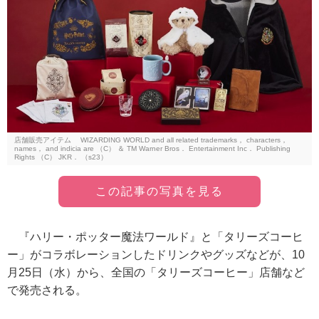
店舗販売アイテム WIZARDING WORLD and all related trademarks， characters，
names， and indicia are （C） ＆ TM Warner Bros． Entertainment Inc． Publishing
Rights （C） JKR． （s23）
この記事の写真を見る
『ハリー・ポッター魔法ワールド』と「タリーズコーヒ
ー」がコラボレーションしたドリンクやグッズなどが、10
月25日（水）から、全国の「タリーズコーヒー」店舗など
で発売される。