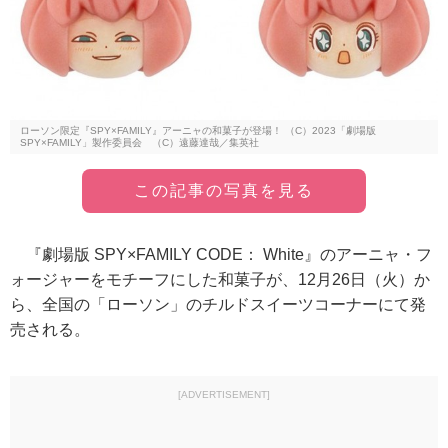
ローソン限定『SPY×FAMILY』アーニャの和菓子が登場！ （C）2023「劇場版
SPY×FAMILY」製作委員会 （C）遠藤達哉／集英社
この記事の写真を見る
『劇場版 SPY×FAMILY CODE： White』のアーニャ・フ
ォージャーをモチーフにした和菓子が、12月26日（火）か
ら、全国の「ローソン」のチルドスイーツコーナーにて発
売される。
[ADVERTISEMENT]