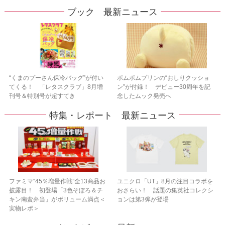
ブック 最新ニュース
“くまのプーさん保冷バッグ”が付い
ポムポムプリンの“おしりクッショ
てくる！ 「レタスクラブ」8月増
ン”が付録！ デビュー30周年を記
刊号＆特別号が超すてき
念したムック発売へ
特集・レポート 最新ニュース
ファミマ“45％増量作戦”全13商品お
ユニクロ「UT」8月の注目コラボを
披露目！ 初登場「3色そぼろ＆チ
おさらい！ 話題の集英社コレクシ
キン南蛮弁当」がボリューム満点＜
ョンは第3弾が登場
実物レポ＞