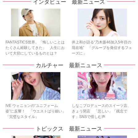
インタビュー 最新ニュース
FANTASTICS世界、「悔しいことは
井上和が語る“乃木坂46加入5年目の
たくさん経験してきた」 人生にお
現在地” 「グループを発信するフェ
いて大切にしているものとは？
ーズに」
カルチャー 最新ニュース
IVE ウォニョンの“ユニフォーム
しなこプロデュースのスイーツ店、
姿”に反響！ 「ウエストばり細い」
きょう閉店 「悲しい」「残念で
「完璧なスタイル」
す」SNSで惜しむ声
トピックス 最新ニュース