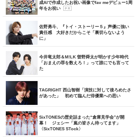
成AIで作成したお祝い画像でfav meデビュー1周
年をお祝い
P R
佐野勇斗、『トイ・ストーリー５』声優に強い
責任感 大好きだからこそ「裏切らないよう
に」
今井竜太郎＆M!LK 曽野舜太が明かす少年時代
「おまえの罪を数えろ！」って誰にでも言って
た
TAGRIGHT 西山智樹「演技に対して後ろめたさ
があった」 初めて臨んだ俳優業への思い
SixTONESの歴史詰まった“倉庫見学会”が開
幕！ ジェシー「嵐の皆さん待ってます」
〈SixTONES STock〉