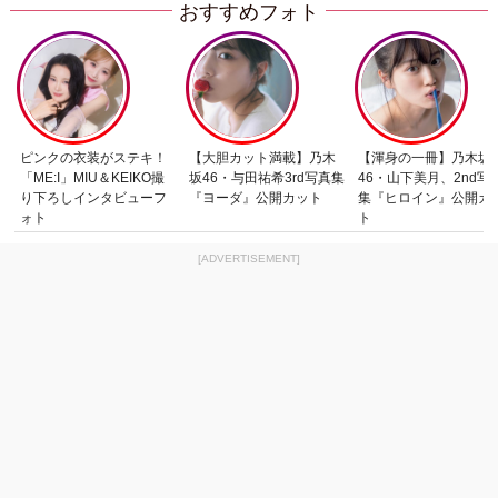
おすすめフォト
ピンクの衣装がステキ！
【大胆カット満載】乃木
【渾身の一冊】乃木坂
「ME:I」MIU＆KEIKO撮
坂46・与田祐希3rd写真集
46・山下美月、2nd写
り下ろしインタビューフ
『ヨーダ』公開カット
集『ヒロイン』公開カ
ォト
ト
[ADVERTISEMENT]