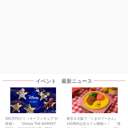
イベント 最新ニュース
385万円の“ミッキーフィギュア”が
東京＆大阪で『くまのプーさん』
登場！ 「Disney THE MARKET
100周年記念カフェ開催へ！ 「英