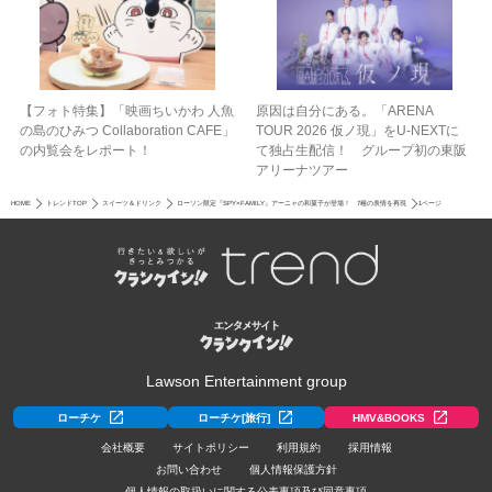
【フォト特集】「映画ちいかわ 人魚
原因は自分にある。「ARENA
の島のひみつ Collaboration CAFE」
TOUR 2026 仮ノ現」をU-NEXTに
の内覧会をレポート！
て独占生配信！ グループ初の東阪
アリーナツアー
HOME
トレンドTOP
スイーツ＆ドリンク
ローソン限定『SPY×FAMILY』アーニャの和菓子が登場！ 7種の表情を再現
1ページ
Lawson Entertainment group
ローチケ
ローチケ[旅行]
HMV&BOOKS
会社概要
サイトポリシー
利用規約
採用情報
お問い合わせ
個人情報保護方針
個人情報の取扱いに関する公表事項及び同意事項