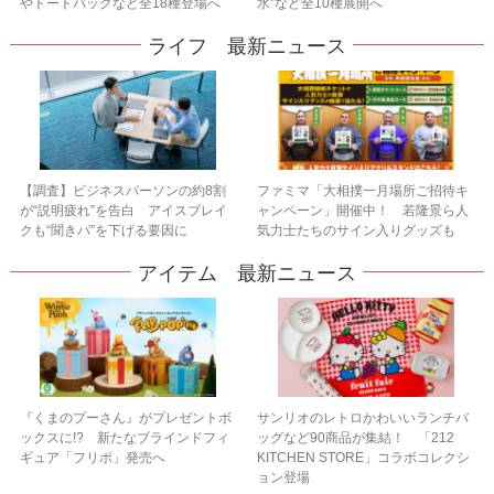
やトートバッグなど全18種登場へ
水”など全10種展開へ
ライフ 最新ニュース
【調査】ビジネスパーソンの約8割
ファミマ「大相撲一月場所ご招待キ
が“説明疲れ”を告白 アイスブレイ
ャンペーン」開催中！ 若隆景ら人
クも“聞きパ”を下げる要因に
気力士たちのサイン入りグッズも
アイテム 最新ニュース
『くまのプーさん』がプレゼントボ
サンリオのレトロかわいいランチバ
ックスに!? 新たなブラインドフィ
ッグなど90商品が集結！ 「212
ギュア「フリポ」発売へ
KITCHEN STORE」コラボコレクシ
ョン登場