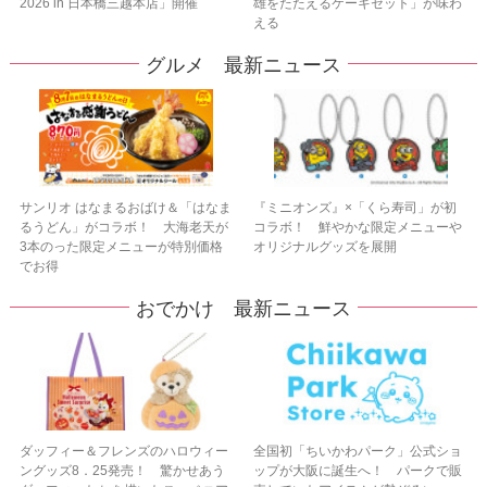
2026 in 日本橋三越本店」開催
雄をたたえるケーキセット」が味わ
える
グルメ 最新ニュース
サンリオ はなまるおばけ＆「はなま
『ミニオンズ』×「くら寿司」が初
るうどん」がコラボ！ 大海老天が
コラボ！ 鮮やかな限定メニューや
3本のった限定メニューが特別価格
オリジナルグッズを展開
でお得
おでかけ 最新ニュース
ダッフィー＆フレンズのハロウィー
全国初「ちいかわパーク」公式ショ
ングッズ8．25発売！ 驚かせあう
ップが大阪に誕生へ！ パークで販