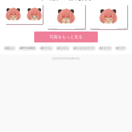
写真をもっと見る
#
欲しい
#
SPY×FAMILY
#
ローソン
#
コンビニ
#
コンビニスイーツ
#
スイーツ
#
ライフ
[ADVERTISEMENT]