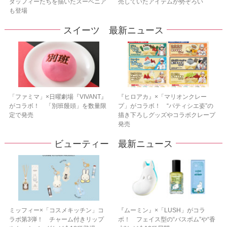
ダッフィーたちを描いたスーベニア
売していたアイテムが勢ぞろい
も登場
スイーツ 最新ニュース
「ファミマ」×日曜劇場『VIVANT』
『ヒロアカ』×「マリオンクレー
がコラボ！ 「別班饅頭」を数量限
プ」がコラボ！ “パティシエ姿”の
定で発売
描き下ろしグッズやコラボクレープ
発売
ビューティー 最新ニュース
ミッフィー×「コスメキッチン」コ
『ムーミン』×「LUSH」がコラ
ラボ第3弾！ チャーム付きリップ
ボ！ フェイス型の“バスボム”や“香