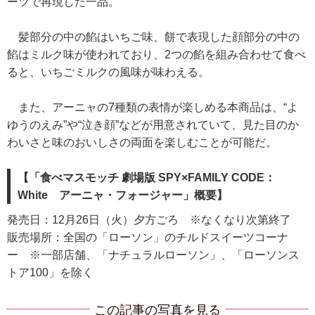
ーツで再現した一品。
髪部分の中の餡はいちご味、餅で表現した顔部分の中の
餡はミルク味が使われており、2つの餡を組み合わせて食べ
ると、いちごミルクの風味が味わえる。
また、アーニャの7種類の表情が楽しめる本商品は、“よ
ゆうのえみ”や“泣き顔”などが用意されていて、見た目のか
わいさと味のおいしさの両面を楽しむことが可能だ。
【「食べマスモッチ 劇場版 SPY×FAMILY CODE：
White アーニャ・フォージャー」概要】
発売日：12月26日（火）夕方ごろ ※なくなり次第終了
販売場所：全国の「ローソン」のチルドスイーツコーナ
ー ※一部店舗、「ナチュラルローソン」、「ローソンス
トア100」を除く
この記事の写真を見る