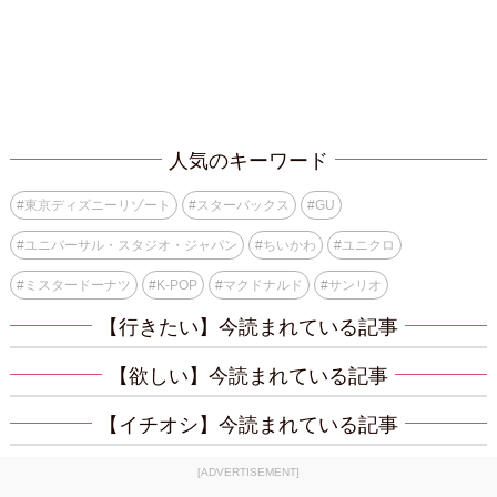
人気のキーワード
#
東京ディズニーリゾート
#
スターバックス
#
GU
#
ユニバーサル・スタジオ・ジャパン
#
ちいかわ
#
ユニクロ
#
ミスタードーナツ
#
K-POP
#
マクドナルド
#
サンリオ
【行きたい】今読まれている記事
【欲しい】今読まれている記事
【イチオシ】今読まれている記事
[ADVERTISEMENT]