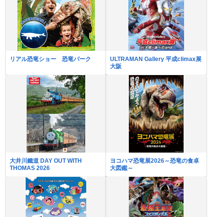
リアル恐竜ショー 恐竜パーク
ULTRAMAN Gallery 平成climax展
大阪
大井川鐵道 DAY OUT WITH
ヨコハマ恐竜展2026～恐竜の食卓
THOMAS 2026
大図鑑～