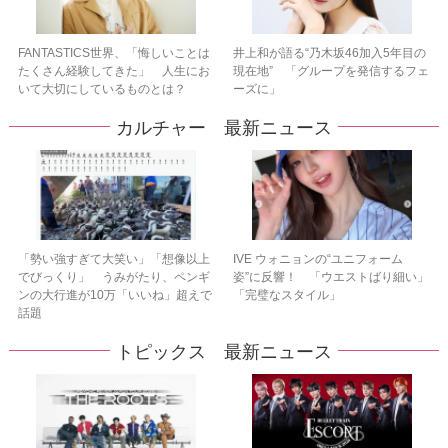
FANTASTICS世界、「悔しいことは
井上和が語る“乃木坂46加入5年目の
たくさん経験してきた」 人生にお
現在地” 「グループを発信するフェ
いて大切にしているものとは？
ーズに」
カルチャー 最新ニュース
「勢い強すぎて大笑い」「想像以上
IVE ウォニョンの“ユニフォーム
でびっくり」 うみがたり、ペンギ
姿”に反響！ 「ウエストばり細い」
ンの大行進が10万「いいね」超えで
「完璧なスタイル」
話題
トピックス 最新ニュース