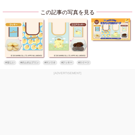
この記事の写真を見る
#
欲しい
#
ポムポムプリン
#
サンリオ
#
クッキー
#
スイーツ
[ADVERTISEMENT]