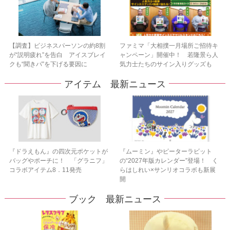
【調査】ビジネスパーソンの約8割
ファミマ「大相撲一月場所ご招待キ
が“説明疲れ”を告白 アイスブレイ
ャンペーン」開催中！ 若隆景ら人
クも“聞きパ”を下げる要因に
気力士たちのサイン入りグッズも
アイテム 最新ニュース
『ドラえもん』の四次元ポケットが
『ムーミン』やピーターラビット
バッグやポーチに！ 「グラニフ」
の“2027年版カレンダー”登場！ く
コラボアイテム8．11発売
らはしれい×サンリオコラボも新展
開
ブック 最新ニュース