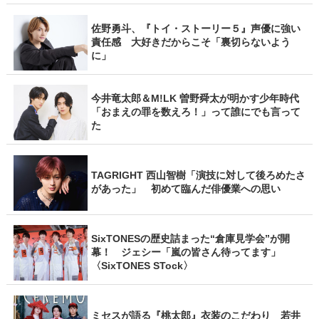
佐野勇斗、『トイ・ストーリー５』声優に強い
責任感 大好きだからこそ「裏切らないよう
に」
今井竜太郎＆M!LK 曽野舜太が明かす少年時代
「おまえの罪を数えろ！」って誰にでも言って
た
TAGRIGHT 西山智樹「演技に対して後ろめたさ
があった」 初めて臨んだ俳優業への思い
SixTONESの歴史詰まった“倉庫見学会”が開
幕！ ジェシー「嵐の皆さん待ってます」
〈SixTONES STock〉
ミセスが語る『桃太郎』衣装のこだわり 若井