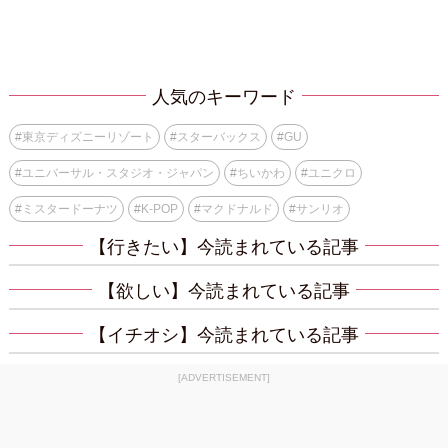
人気のキーワード
#
東京ディズニーリゾート
#
スターバックス
#
GU
#
ユニバーサル・スタジオ・ジャパン
#
ちいかわ
#
ユニクロ
#
ミスタードーナツ
#
K-POP
#
マクドナルド
#
サンリオ
【行きたい】今読まれている記事
【欲しい】今読まれている記事
【イチオシ】今読まれている記事
[ADVERTISEMENT]