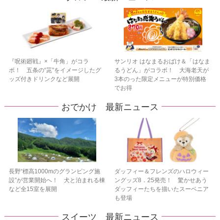
『呪術廻戦』×「牛角」がコラ
サンリオ はなまるおばけ＆「はなま
ボ！ 五条の“茈”をイメージしたグ
るうどん」がコラボ！ 大海老天が
ッズ付きドリンクなど展開
3本のった限定メニューが特別価格
でお得
おでかけ 最新ニュース
長野“標高1000mのグランピング施
ダッフィー＆フレンズのハロウィー
設”が営業開始へ！ 犬と泊まれる棟
ングッズ8．25発売！ 驚かせあう
など全15室を展開
ダッフィーたちを描いたスーベニア
も登場
スイーツ 最新ニュース