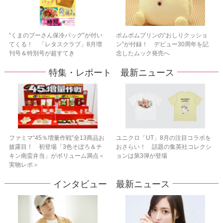
“くまのプーさん保冷バッグ”が付い
ポムポムプリンの“おしりクッショ
てくる！ 「レタスクラブ」8月増
ン”が付録！ デビュー30周年を記
刊号＆特別号が超すてき
念したムック発売へ
特集・レポート 最新ニュース
ファミマ“45％増量作戦”全13商品お
ユニクロ「UT」8月の注目コラボを
披露目！ 初登場「3色そぼろ＆チ
おさらい！ 話題の集英社コレクシ
キン南蛮弁当」がボリューム満点＜
ョンは第3弾が登場
実物レポ＞
インタビュー 最新ニュース