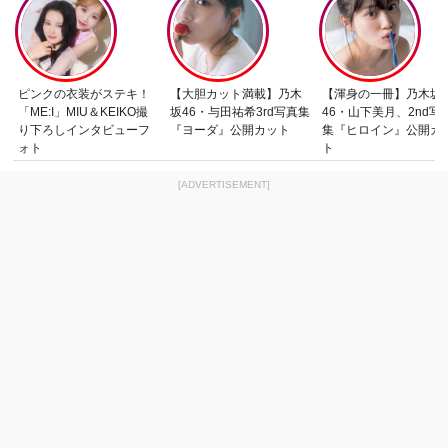
ピンクの衣装がステキ！
【大胆カット満載】乃木
【渾身の一冊】乃木坂
「ME:I」MIU＆KEIKO撮
坂46・与田祐希3rd写真集
46・山下美月、2nd写
り下ろしインタビューフ
『ヨーダ』公開カット
集『ヒロイン』公開カ
ォト
ト
[ADVERTISEMENT]