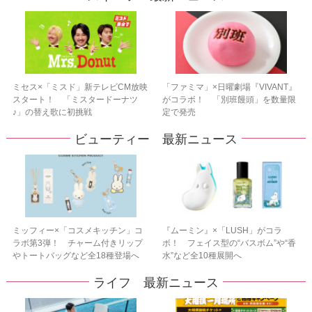
ミセス×「ミスド」新テレビCM放映
「ファミマ」×日曜劇場『VIVANT』
スタート！ 「ミスタードーナツ
がコラボ！ 「別班饅頭」を数量限
♪」の替え歌に初挑戦
定で発売
ビューティー 最新ニュース
ミッフィー×「コスメキッチン」コ
『ムーミン』×「LUSH」がコラ
ラボ第3弾！ チャーム付きリップ
ボ！ フェイス型の“バスボム”や“香
やトートバッグなど全18種登場へ
水”など全10種展開へ
ライフ 最新ニュース