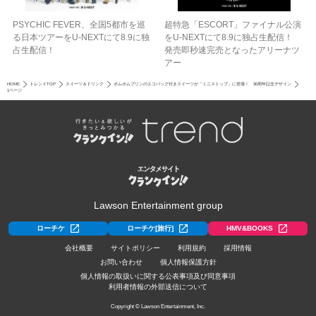
PSYCHIC FEVER、全国5都市を巡
超特急「ESCORT」ファイナル公演
る日本ツアーをU‐NEXTにて8.9に独
をU-NEXTにて8.9に独占生配信！
占生配信！
発売即秒速完売となったアリーナツ
アー
HOME
トレンドTOP
スイーツ＆ドリンク
ポムポムプリンのエコバッグ付きスイーツが「ミニストップ」に登場！ 30周年記念デザイン
1ページ
Lawson Entertainment group
ローチケ
ローチケ[旅行]
HMV&BOOKS
会社概要
サイトポリシー
利用規約
採用情報
お問い合わせ
個人情報保護方針
個人情報の取扱いに関する公表事項及び同意事項
利用者情報の外部送信について
Copyright © Lawson Entertainment, Inc.