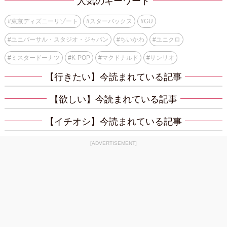
人気のキーワード
#
東京ディズニーリゾート
#
スターバックス
#
GU
#
ユニバーサル・スタジオ・ジャパン
#
ちいかわ
#
ユニクロ
#
ミスタードーナツ
#
K-POP
#
マクドナルド
#
サンリオ
【行きたい】今読まれている記事
【欲しい】今読まれている記事
【イチオシ】今読まれている記事
[ADVERTISEMENT]