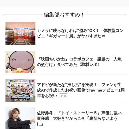
編集部おすすめ！
カメラに映らなければ“盗み”OK！ 体験型コン
ビニ「ギガマート展」がヤバすぎたｗ
『映画ちいかわ』コラボカフェ 話題の「人魚
の煮付け」食べてみた〈取材レポ〉
アドビが新たな“推し活”を実現！ ファンが生
成AIで作成したお祝い画像でfav meデビュー1周
年をお祝い
P R
佐野勇斗、『トイ・ストーリー５』声優に強い
責任感 大好きだからこそ「裏切らないよう
に」