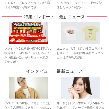
てくる！ 「レタスクラブ」8月増
ン”が付録！ デビュー30周年を記
刊号＆特別号が超すてき
念したムック発売へ
特集・レポート 最新ニュース
ファミマ“45％増量作戦”全13商品お
ユニクロ「UT」8月の注目コラボを
披露目！ 初登場「3色そぼろ＆チ
おさらい！ 話題の集英社コレクシ
キン南蛮弁当」がボリューム満点＜
ョンは第3弾が登場
実物レポ＞
インタビュー 最新ニュース
FANTASTICS世界、「悔しいことは
井上和が語る“乃木坂46加入5年目の
たくさん経験してきた」 人生にお
現在地” 「グループを発信するフェ