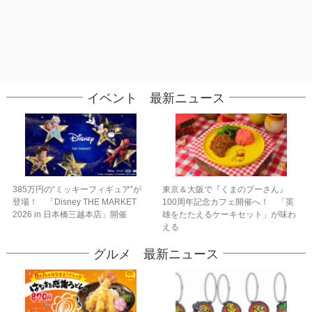
イベント 最新ニュース
385万円の“ミッキーフィギュア”が
東京＆大阪で『くまのプーさん』
登場！ 「Disney THE MARKET
100周年記念カフェ開催へ！ 「英
2026 in 日本橋三越本店」開催
雄をたたえるケーキセット」が味わ
える
グルメ 最新ニュース