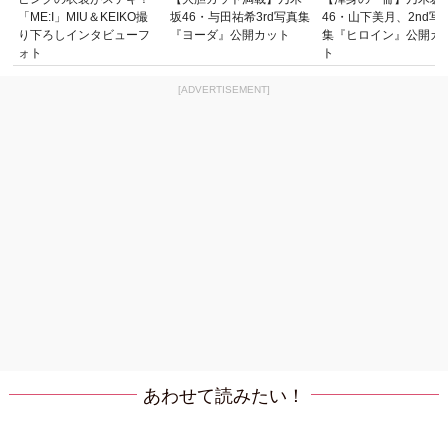
「ME:I」MIU＆KEIKO撮
坂46・与田祐希3rd写真集
46・山下美月、2nd写
り下ろしインタビューフ
『ヨーダ』公開カット
集『ヒロイン』公開カ
ォト
ト
[ADVERTISEMENT]
あわせて読みたい！