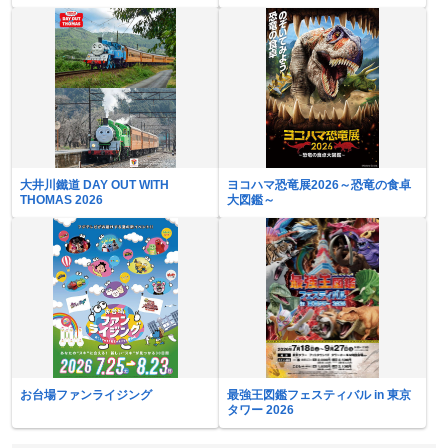
大井川鐵道 DAY OUT WITH
ヨコハマ恐竜展2026～恐竜の食卓
THOMAS 2026
大図鑑～
お台場ファンライジング
最強王図鑑フェスティバル in 東京
タワー 2026