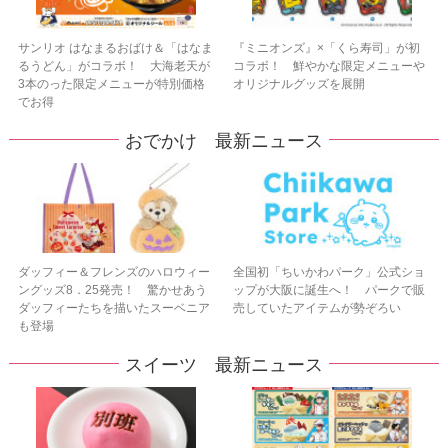
サンリオ はなまるおばけ＆「はなま
『ミニオンズ』×「くら寿司」が初
るうどん」がコラボ！ 大海老天が
コラボ！ 鮮やかな限定メニューや
3本のった限定メニューが特別価格
オリジナルグッズを展開
でお得
おでかけ 最新ニュース
ダッフィー＆フレンズのハロウィー
全国初「ちいかわパーク」公式ショ
ングッズ8．25発売！ 驚かせあう
ップが大阪に誕生へ！ パークで販
ダッフィーたちを描いたスーベニア
売していたアイテムが勢ぞろい
も登場
スイーツ 最新ニュース