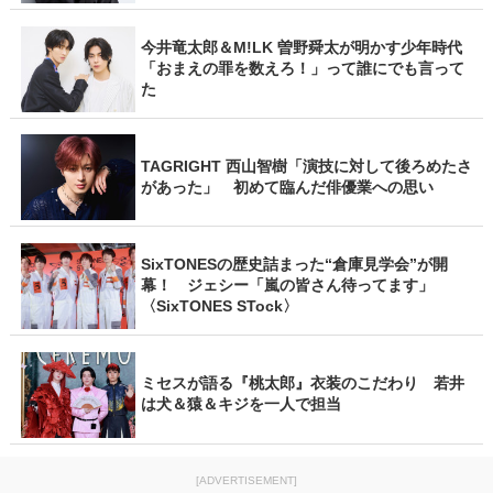
今井竜太郎＆M!LK 曽野舜太が明かす少年時代
「おまえの罪を数えろ！」って誰にでも言って
た
TAGRIGHT 西山智樹「演技に対して後ろめたさ
があった」 初めて臨んだ俳優業への思い
SixTONESの歴史詰まった“倉庫見学会”が開
幕！ ジェシー「嵐の皆さん待ってます」
〈SixTONES STock〉
ミセスが語る『桃太郎』衣装のこだわり 若井
は犬＆猿＆キジを一人で担当
[ADVERTISEMENT]