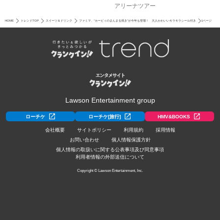
アリーナツアー
HOME
トレンドTOP
スイーツ＆ドリンク
ファミマ、“カービィのまんまる焼き”が今年も登場！ 大人かわいいキラキラシール付き
1ページ
Lawson Entertainment group
ローチケ
ローチケ[旅行]
HMV&BOOKS
会社概要
サイトポリシー
利用規約
採用情報
お問い合わせ
個人情報保護方針
個人情報の取扱いに関する公表事項及び同意事項
利用者情報の外部送信について
Copyright © Lawson Entertainment, Inc.