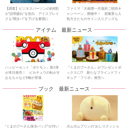
【調査】ビジネスパーソンの約8割
ファミマ「大相撲一月場所ご招待キ
が“説明疲れ”を告白 アイスブレイ
ャンペーン」開催中！ 若隆景ら人
クも“聞きパ”を下げる要因に
気力士たちのサイン入りグッズも
アイテム 最新ニュース
ハッピーセット「ポケモン」第1弾
『くまのプーさん』がプレゼントボ
が本日発売！ ピカチュウの転がす
ックスに!? 新たなブラインドフィ
おもちゃなど6種が登場
ギュア「フリポ」発売へ
ブック 最新ニュース
“くまのプーさん保冷バッグ”が付い
ポムポムプリンの“おしりクッショ