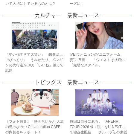
いて大切にしているものとは？
ーズに」
カルチャー 最新ニュース
「勢い強すぎて大笑い」「想像以上
IVE ウォニョンの“ユニフォーム
でびっくり」 うみがたり、ペンギ
姿”に反響！ 「ウエストばり細い」
ンの大行進が10万「いいね」越えで
「完璧なスタイル」
話題
トピックス 最新ニュース
【フォト特集】「映画ちいかわ 人魚
原因は自分にある。「ARENA
の島のひみつ Collaboration CAFE」
TOUR 2026 仮ノ現」をU-NEXTに
の内覧会をレポート！
て独占生配信！ グループ初の東阪