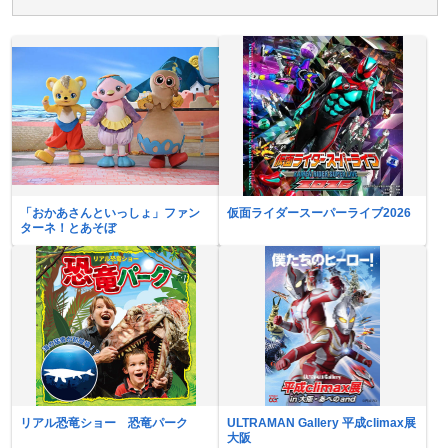
「おかあさんといっしょ」ファン
仮面ライダースーパーライブ2026
ターネ！とあそぼ
リアル恐竜ショー 恐竜パーク
ULTRAMAN Gallery 平成climax展
大阪