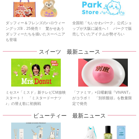
ダッフィー＆フレンズのハロウィー
全国初「ちいかわパーク」公式ショ
ングッズ8．25発売！ 驚かせあう
ップが大阪に誕生へ！ パークで販
ダッフィーたちを描いたスーベニア
売していたアイテムが勢ぞろい
も登場
スイーツ 最新ニュース
ミセス×「ミスド」新テレビCM放映
「ファミマ」×日曜劇場『VIVANT』
スタート！ 「ミスタードーナツ
がコラボ！ 「別班饅頭」を数量限
♪」の替え歌に初挑戦
定で発売
ビューティー 最新ニュース