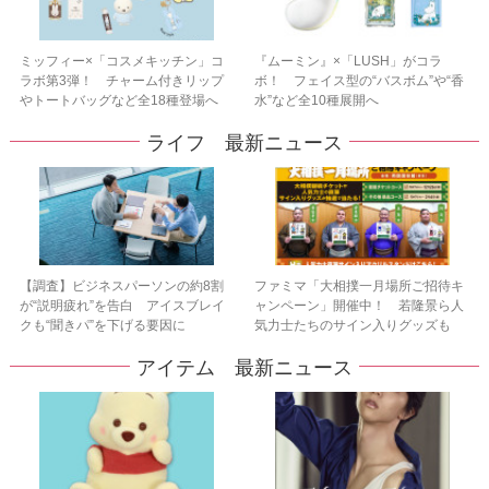
ミッフィー×「コスメキッチン」コ
『ムーミン』×「LUSH」がコラ
ラボ第3弾！ チャーム付きリップ
ボ！ フェイス型の“バスボム”や“香
やトートバッグなど全18種登場へ
水”など全10種展開へ
ライフ 最新ニュース
【調査】ビジネスパーソンの約8割
ファミマ「大相撲一月場所ご招待キ
が“説明疲れ”を告白 アイスブレイ
ャンペーン」開催中！ 若隆景ら人
クも“聞きパ”を下げる要因に
気力士たちのサイン入りグッズも
アイテム 最新ニュース