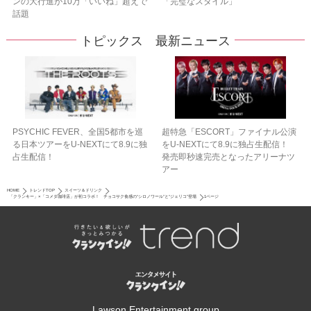
ンの大行進が10万「いいね」超えで
「完璧なスタイル」
話題
トピックス 最新ニュース
PSYCHIC FEVER、全国5都市を巡
超特急「ESCORT」ファイナル公演
る日本ツアーをU‐NEXTにて8.9に独
をU-NEXTにて8.9に独占生配信！
占生配信！
発売即秒速完売となったアリーナツ
アー
HOME
トレンドTOP
スイーツ＆ドリンク
「クランキー」×「コメダ珈琲店」が初コラボ！ チョコサク食感の“シロノワール”と“ジェリコ”登場
1ページ
Lawson Entertainment group