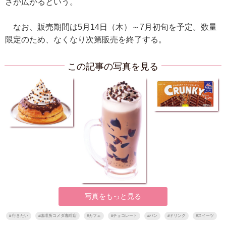
さが広がるという。
なお、販売期間は5月14日（木）～7月初旬を予定。数量
限定のため、なくなり次第販売を終了する。
この記事の写真を見る
写真をもっと見る
#
行きたい
#
珈琲所コメダ珈琲店
#
カフェ
#
チョコレート
#
パン
#
ドリンク
#
スイーツ