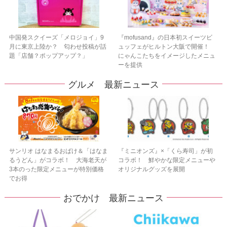
中国発スクイーズ「メロジョイ」9
『mofusand』の日本初スイーツビ
月に東京上陸か？ 匂わせ投稿が話
ュッフェがヒルトン大阪で開催！
題「店舗？ポップアップ？」
にゃんこたちをイメージしたメニュ
ーを提供
グルメ 最新ニュース
サンリオ はなまるおばけ＆「はなま
『ミニオンズ』×「くら寿司」が初
るうどん」がコラボ！ 大海老天が
コラボ！ 鮮やかな限定メニューや
3本のった限定メニューが特別価格
オリジナルグッズを展開
でお得
おでかけ 最新ニュース