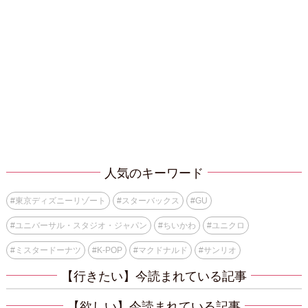
人気のキーワード
#
東京ディズニーリゾート
#
スターバックス
#
GU
#
ユニバーサル・スタジオ・ジャパン
#
ちいかわ
#
ユニクロ
#
ミスタードーナツ
#
K-POP
#
マクドナルド
#
サンリオ
【行きたい】今読まれている記事
【欲しい】今読まれている記事