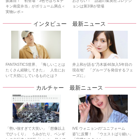
披露目！ 初登場「3色そぼろ＆チ
おさらい！ 話題の集英社コレクシ
キン南蛮弁当」がボリューム満点＜
ョンは第3弾が登場
実物レポ＞
インタビュー 最新ニュース
FANTASTICS世界、「悔しいことは
井上和が語る“乃木坂46加入5年目の
たくさん経験してきた」 人生にお
現在地” 「グループを発信するフェ
いて大切にしているものとは？
ーズに」
カルチャー 最新ニュース
「勢い強すぎて大笑い」「想像以上
IVE ウォニョンの“ユニフォーム
でびっくり」 うみがたり、ペンギ
姿”に反響！ 「ウエストばり細い」