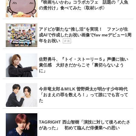
『映画ちいかわ』コラボカフェ 話題の「人魚
の煮付け」食べてみた〈取材レポ〉
アドビが新たな“推し活”を実現！ ファンが生
成AIで作成したお祝い画像でfav meデビュー1周
年をお祝い
P R
佐野勇斗、『トイ・ストーリー５』声優に強い
責任感 大好きだからこそ「裏切らないよう
に」
今井竜太郎＆M!LK 曽野舜太が明かす少年時代
「おまえの罪を数えろ！」って誰にでも言って
た
TAGRIGHT 西山智樹「演技に対して後ろめたさ
があった」 初めて臨んだ俳優業への思い