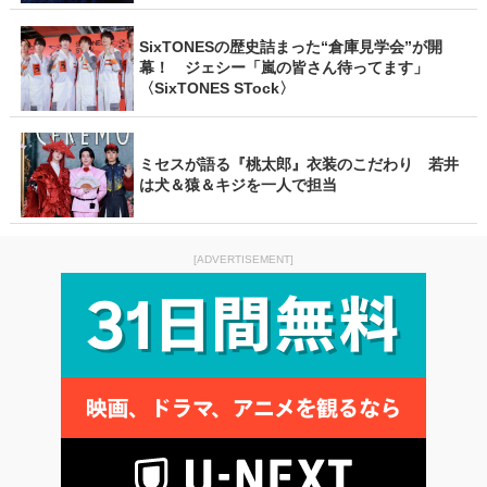
SixTONESの歴史詰まった“倉庫見学会”が開
幕！ ジェシー「嵐の皆さん待ってます」
〈SixTONES STock〉
ミセスが語る『桃太郎』衣装のこだわり 若井
は犬＆猿＆キジを一人で担当
[ADVERTISEMENT]