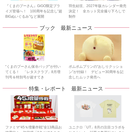
『くまのプーさん』GiGO限定プラ
羽生結弦、2027年版カレンダー発売
イズ登場へ！ 100周年を記念し“超
決定！ 全カット完全撮り下ろしで
BIGぬいぐるみ”など展開
制作
ブック 最新ニュース
“くまのプーさん保冷バッグ”が付い
ポムポムプリンの“おしりクッショ
てくる！ 「レタスクラブ」8月増
ン”が付録！ デビュー30周年を記
刊号＆特別号が超すてき
念したムック発売へ
特集・レポート 最新ニュース
ファミマ“45％増量作戦”全13商品お
ユニクロ「UT」8月の注目コラボを