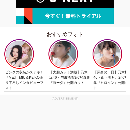
おすすめフォト
ピンクの衣装がステキ！
【大胆カット満載】乃木
【渾身の一冊】乃木坂
「ME:I」MIU＆KEIKO撮
坂46・与田祐希3rd写真集
46・山下美月、2nd写
り下ろしインタビューフ
『ヨーダ』公開カット
集『ヒロイン』公開カ
ォト
ト
[ADVERTISEMENT]