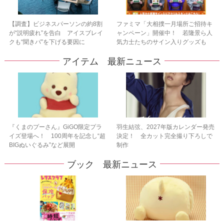
【調査】ビジネスパーソンの約8割
ファミマ「大相撲一月場所ご招待キ
が“説明疲れ”を告白 アイスブレイ
ャンペーン」開催中！ 若隆景ら人
クも“聞きパ”を下げる要因に
気力士たちのサイン入りグッズも
アイテム 最新ニュース
『くまのプーさん』GiGO限定プラ
羽生結弦、2027年版カレンダー発売
イズ登場へ！ 100周年を記念し“超
決定！ 全カット完全撮り下ろしで
BIGぬいぐるみ”など展開
制作
ブック 最新ニュース