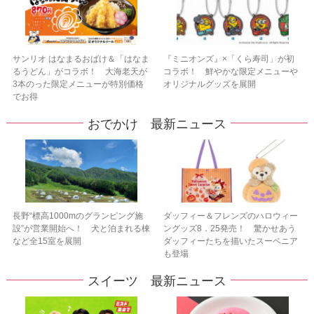
サンリオ はなまるおばけ＆「はなま
『ミニオンズ』×「くら寿司」が初
るうどん」がコラボ！ 大海老天が
コラボ！ 鮮やかな限定メニューや
3本のった限定メニューが特別価格
オリジナルグッズを展開
でお得
おでかけ 最新ニュース
長野“標高1000mのグランピング施
ダッフィー＆フレンズのハロウィー
設”が営業開始へ！ 犬と泊まれる棟
ングッズ8．25発売！ 驚かせあう
など全15室を展開
ダッフィーたちを描いたスーベニア
も登場
スイーツ 最新ニュース