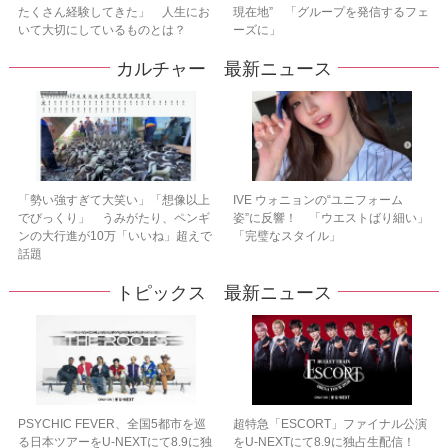
たくさん経験してきた」 人生にお
現在地” 「グループを発信するフェ
いて大切にしているものとは？
ーズに」
カルチャー 最新ニュース
「勢い強すぎて大笑い」「想像以上
IVE ウォニョンの“ユニフォーム
でびっくり」 うみがたり、ペンギ
姿”に反響！ 「ウエストばり細い」
ンの大行進が10万「いいね」超えで
「完璧なスタイル」
話題
トピックス 最新ニュース
PSYCHIC FEVER、全国5都市を巡
超特急「ESCORT」ファイナル公演
る日本ツアーをU‐NEXTにて8.9に独
をU-NEXTにて8.9に独占生配信！