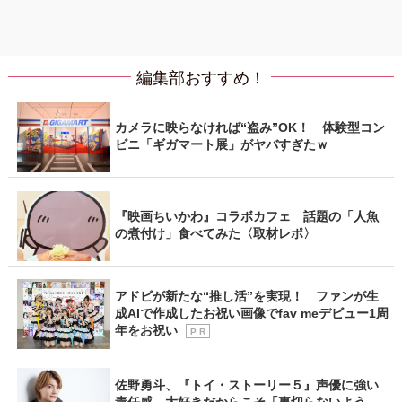
編集部おすすめ！
カメラに映らなければ“盗み”OK！ 体験型コン
ビニ「ギガマート展」がヤバすぎたｗ
『映画ちいかわ』コラボカフェ 話題の「人魚
の煮付け」食べてみた〈取材レポ〉
アドビが新たな“推し活”を実現！ ファンが生
成AIで作成したお祝い画像でfav meデビュー1周
年をお祝い
P R
佐野勇斗、『トイ・ストーリー５』声優に強い
責任感 大好きだからこそ「裏切らないよう