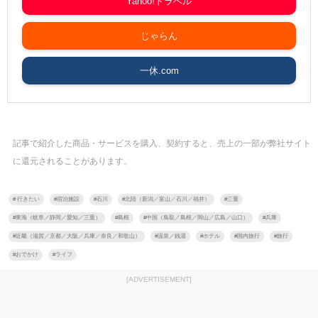
Yahoo!トラベル
じゃらん
一休.com
記事で紹介した商品・サービスを購入、契約すると、売上の一部が弊社サイト
に還元されることがあります。
#
行きたい
#
宿泊施設
#
石川
#
北陸（新潟／富山／石川／福井）
#
三重
#
東海（岐阜／静岡／愛知／三重）
#
島根
#
中国（鳥取／島根／岡山／広島／山口）
#
兵庫
#
近畿（滋賀／京都／大阪／兵庫／奈良／和歌山）
#
温泉／銭湯
#
ホテル
#
国内旅行
#
旅行
#
おでかけ
#
ライフ
[ADVERTISEMENT]