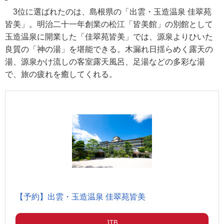
3位に選ばれたのは、島根県の「出雲・玉造温泉 佳翠苑
皆美」。明治二十一年創業の松江「皆美館」の別館として
玉造温泉に開業した「佳翠苑皆美」では、源泉よりひいた
良質の「神の湯」を堪能できる。木漏れ日揺らめく露天の
湯、源泉かけ流しの客室露天風呂、足湯などの多彩な湯
で、旅の疲れを癒してくれる。
【予約】出雲・玉造温泉 佳翠苑皆美
JTB