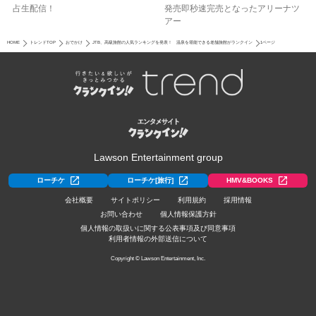
占生配信！
発売即秒速完売となったアリーナツ
アー
HOME
トレンドTOP
おでかけ
JTB、高級旅館の人気ランキングを発表！ 温泉を堪能できる老舗旅館がランクイン
1ページ
Lawson Entertainment group
ローチケ
ローチケ[旅行]
HMV&BOOKS
会社概要
サイトポリシー
利用規約
採用情報
お問い合わせ
個人情報保護方針
個人情報の取扱いに関する公表事項及び同意事項
利用者情報の外部送信について
Copyright © Lawson Entertainment, Inc.