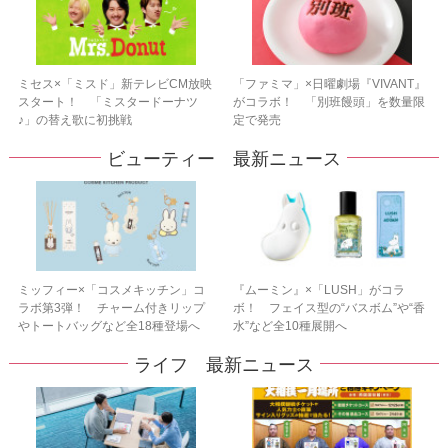
ミセス×「ミスド」新テレビCM放映
「ファミマ」×日曜劇場『VIVANT』
スタート！ 「ミスタードーナツ
がコラボ！ 「別班饅頭」を数量限
♪」の替え歌に初挑戦
定で発売
ビューティー 最新ニュース
ミッフィー×「コスメキッチン」コ
『ムーミン』×「LUSH」がコラ
ラボ第3弾！ チャーム付きリップ
ボ！ フェイス型の“バスボム”や“香
やトートバッグなど全18種登場へ
水”など全10種展開へ
ライフ 最新ニュース