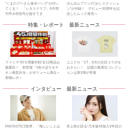
“くまのプーさん保冷バッグ”が付い
ポムポムプリンの“おしりクッショ
てくる！ 「レタスクラブ」8月増
ン”が付録！ デビュー30周年を記
刊号＆特別号が超すてき
念したムック発売へ
特集・レポート 最新ニュース
ファミマ“45％増量作戦”全13商品お
ユニクロ「UT」8月の注目コラボを
披露目！ 初登場「3色そぼろ＆チ
おさらい！ 話題の集英社コレクシ
キン南蛮弁当」がボリューム満点＜
ョンは第3弾が登場
実物レポ＞
インタビュー 最新ニュース
FANTASTICS世界、「悔しいことは
井上和が語る“乃木坂46加入5年目の