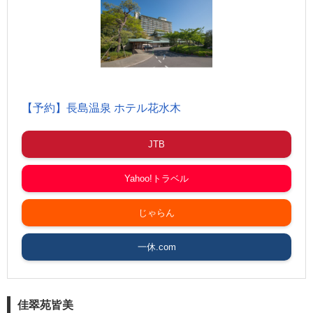
【予約】長島温泉 ホテル花水木
JTB
Yahoo!トラベル
じゃらん
一休.com
佳翠苑皆美