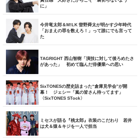
に」
今井竜太郎＆M!LK 曽野舜太が明かす少年時代
「おまえの罪を数えろ！」って誰にでも言って
た
TAGRIGHT 西山智樹「演技に対して後ろめたさ
があった」 初めて臨んだ俳優業への思い
SixTONESの歴史詰まった“倉庫見学会”が開
幕！ ジェシー「嵐の皆さん待ってます」
〈SixTONES STock〉
ミセスが語る『桃太郎』衣装のこだわり 若井
は犬＆猿＆キジを一人で担当