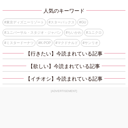
人気のキーワード
#
東京ディズニーリゾート
#
スターバックス
#
GU
#
ユニバーサル・スタジオ・ジャパン
#
ちいかわ
#
ユニクロ
#
ミスタードーナツ
#
K-POP
#
マクドナルド
#
サンリオ
【行きたい】今読まれている記事
【欲しい】今読まれている記事
【イチオシ】今読まれている記事
[ADVERTISEMENT]