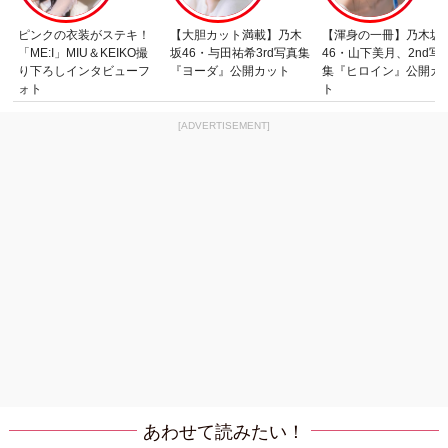
ピンクの衣装がステキ！
【大胆カット満載】乃木
【渾身の一冊】乃木坂
「ME:I」MIU＆KEIKO撮
坂46・与田祐希3rd写真集
46・山下美月、2nd写
り下ろしインタビューフ
『ヨーダ』公開カット
集『ヒロイン』公開カ
ォト
ト
[ADVERTISEMENT]
あわせて読みたい！