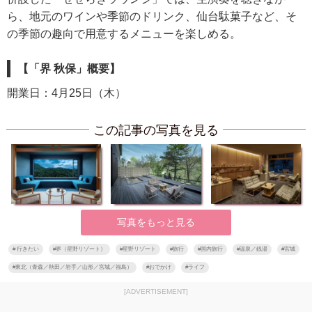
ら、地元のワインや季節のドリンク、仙台駄菓子など、そ
の季節の趣向で用意するメニューを楽しめる。
【「界 秋保」概要】
開業日：4月25日（木）
この記事の写真を見る
写真をもっと見る
#
行きたい
#
界（星野リゾート）
#
星野リゾート
#
旅行
#
国内旅行
#
温泉／銭湯
#
宮城
#
東北（青森／秋田／岩手／山形／宮城／福島）
#
おでかけ
#
ライフ
[ADVERTISEMENT]