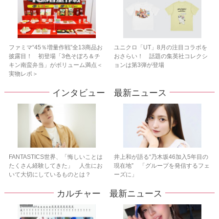
ファミマ“45％増量作戦”全13商品お
ユニクロ「UT」8月の注目コラボを
披露目！ 初登場「3色そぼろ＆チ
おさらい！ 話題の集英社コレクシ
キン南蛮弁当」がボリューム満点＜
ョンは第3弾が登場
実物レポ＞
インタビュー 最新ニュース
FANTASTICS世界、「悔しいことは
井上和が語る“乃木坂46加入5年目の
たくさん経験してきた」 人生にお
現在地” 「グループを発信するフェ
いて大切にしているものとは？
ーズに」
カルチャー 最新ニュース