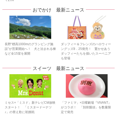
おでかけ 最新ニュース
長野“標高1000mのグランピング施
ダッフィー＆フレンズのハロウィー
設”が営業開始へ！ 犬と泊まれる棟
ングッズ8．25発売！ 驚かせあう
など全15室を展開
ダッフィーたちを描いたスーベニア
も登場
スイーツ 最新ニュース
ミセス×「ミスド」新テレビCM放映
「ファミマ」×日曜劇場『VIVANT』
スタート！ 「ミスタードーナツ
がコラボ！ 「別班饅頭」を数量限
♪」の替え歌に初挑戦
定で発売