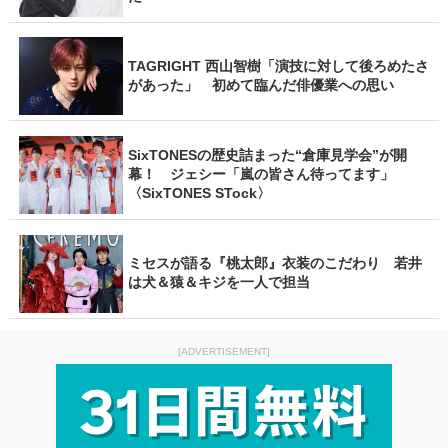
TAGRIGHT 西山智樹「演技に対して後ろめたさ
があった」 初めて臨んだ俳優業への思い
SixTONESの歴史詰まった“倉庫見学会”が開
幕！ ジェシー「嵐の皆さん待ってます」
〈SixTONES STock〉
ミセスが語る『桃太郎』衣装のこだわり 若井
は犬＆猿＆キジを一人で担当
[ADVERTISEMENT]