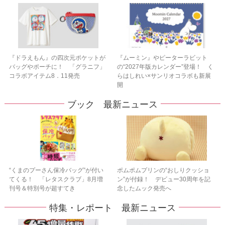
『ドラえもん』の四次元ポケットが
『ムーミン』やピーターラビット
バッグやポーチに！ 「グラニフ」
の“2027年版カレンダー”登場！ く
コラボアイテム8．11発売
らはしれい×サンリオコラボも新展
開
ブック 最新ニュース
“くまのプーさん保冷バッグ”が付い
ポムポムプリンの“おしりクッショ
てくる！ 「レタスクラブ」8月増
ン”が付録！ デビュー30周年を記
刊号＆特別号が超すてき
念したムック発売へ
特集・レポート 最新ニュース