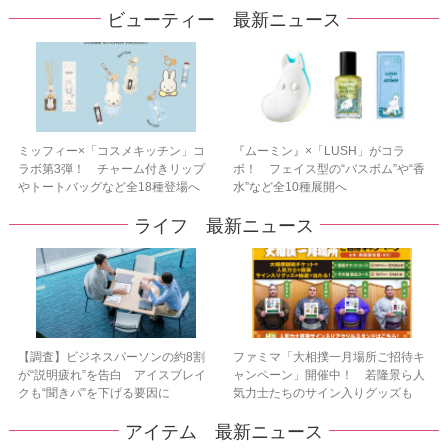
ビューティー 最新ニュース
ミッフィー×「コスメキッチン」コ
『ムーミン』×「LUSH」がコラ
ラボ第3弾！ チャーム付きリップ
ボ！ フェイス型の“バスボム”や“香
やトートバッグなど全18種登場へ
水”など全10種展開へ
ライフ 最新ニュース
【調査】ビジネスパーソンの約8割
ファミマ「大相撲一月場所ご招待キ
が“説明疲れ”を告白 アイスブレイ
ャンペーン」開催中！ 若隆景ら人
クも“聞きパ”を下げる要因に
気力士たちのサイン入りグッズも
アイテム 最新ニュース