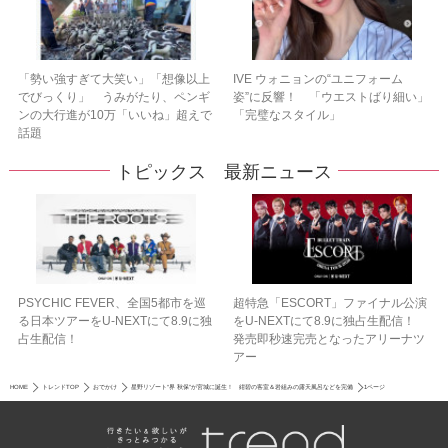
「勢い強すぎて大笑い」「想像以上
IVE ウォニョンの“ユニフォーム
でびっくり」 うみがたり、ペンギ
姿”に反響！ 「ウエストばり細い」
ンの大行進が10万「いいね」超えで
「完璧なスタイル」
話題
トピックス 最新ニュース
PSYCHIC FEVER、全国5都市を巡
超特急「ESCORT」ファイナル公演
る日本ツアーをU‐NEXTにて8.9に独
をU-NEXTにて8.9に独占生配信！
占生配信！
発売即秒速完売となったアリーナツ
アー
HOME
トレンドTOP
おでかけ
星野リゾート“界 秋保”が宮城に誕生！ 紺碧の客室＆岩組みの露天風呂などを完備
1ページ