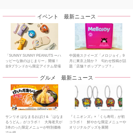
イベント 最新ニュース
「SUNNY SUNNY PEANUTS ーハ
中国発スクイーズ「メロジョイ」9
ッピーな旅のはじまりー」開催！
月に東京上陸か？ 匂わせ投稿が話
全9ブランドから限定アイテム登場
題「店舗？ポップアップ？」
グルメ 最新ニュース
サンリオ はなまるおばけ＆「はなま
『ミニオンズ』×「くら寿司」が初
るうどん」がコラボ！ 大海老天が
コラボ！ 鮮やかな限定メニューや
3本のった限定メニューが特別価格
オリジナルグッズを展開
でお得