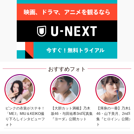
おすすめフォト
ピンクの衣装がステキ！
【大胆カット満載】乃木
【渾身の一冊】乃木坂
「ME:I」MIU＆KEIKO撮
坂46・与田祐希3rd写真集
46・山下美月、2nd写
り下ろしインタビューフ
『ヨーダ』公開カット
集『ヒロイン』公開カ
ォト
ト