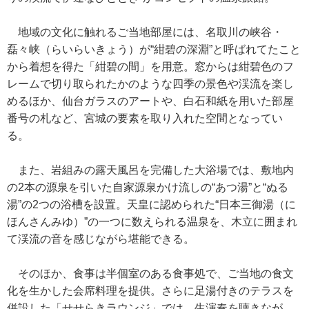
地域の文化に触れるご当地部屋には、名取川の峡谷・
磊々峡（らいらいきょう）が“紺碧の深淵”と呼ばれてたこと
から着想を得た「紺碧の間」を用意。窓からは紺碧色のフ
レームで切り取られたかのような四季の景色や渓流を楽し
めるほか、仙台ガラスのアートや、白石和紙を用いた部屋
番号の札など、宮城の要素を取り入れた空間となってい
る。
また、岩組みの露天風呂を完備した大浴場では、敷地内
の2本の源泉を引いた自家源泉かけ流しの“あつ湯”と“ぬる
湯”の2つの浴槽を設置。天皇に認められた“日本三御湯（に
ほんさんみゆ）”の一つに数えられる温泉を、木立に囲まれ
て渓流の音を感じながら堪能できる。
そのほか、食事は半個室のある食事処で、ご当地の食文
化を生かした会席料理を提供。さらに足湯付きのテラスを
併設した「せせらきラウンジ」では、生演奏を聴きなが