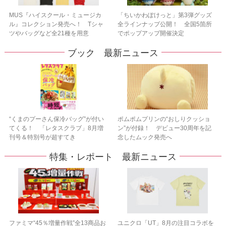
MUS『ハイスクール・ミュージカ
「ちいかわぽけっと」第3弾グッズ
ル』コレクション発売へ！ Tシャ
全ラインナップ公開！ 全国5箇所
ツやバッグなど全21種を用意
でポップアップ開催決定
ブック 最新ニュース
“くまのプーさん保冷バッグ”が付い
ポムポムプリンの“おしりクッショ
てくる！ 「レタスクラブ」8月増
ン”が付録！ デビュー30周年を記
刊号＆特別号が超すてき
念したムック発売へ
特集・レポート 最新ニュース
ファミマ“45％増量作戦”全13商品お
ユニクロ「UT」8月の注目コラボを