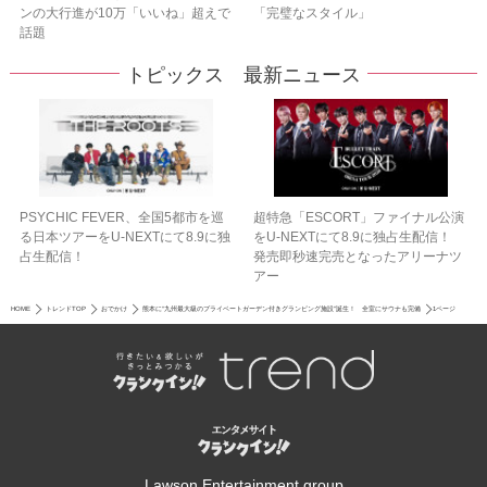
ンの大行進が10万「いいね」超えで
「完璧なスタイル」
話題
トピックス 最新ニュース
PSYCHIC FEVER、全国5都市を巡
超特急「ESCORT」ファイナル公演
る日本ツアーをU‐NEXTにて8.9に独
をU-NEXTにて8.9に独占生配信！
占生配信！
発売即秒速完売となったアリーナツ
アー
HOME
トレンドTOP
おでかけ
熊本に“九州最大級のプライベートガーデン付きグランピング施設”誕生！ 全室にサウナも完備
1ページ
Lawson Entertainment group