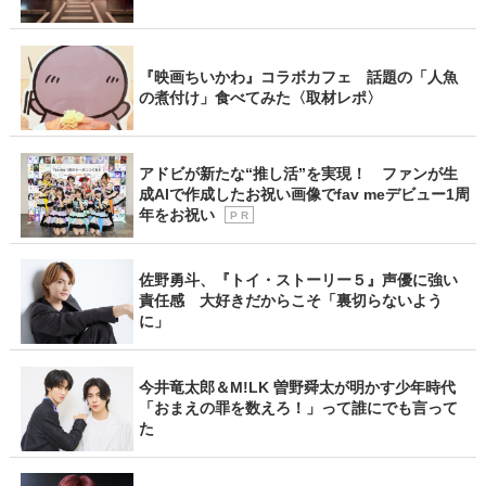
『映画ちいかわ』コラボカフェ 話題の「人魚
の煮付け」食べてみた〈取材レポ〉
アドビが新たな“推し活”を実現！ ファンが生
成AIで作成したお祝い画像でfav meデビュー1周
年をお祝い
P R
佐野勇斗、『トイ・ストーリー５』声優に強い
責任感 大好きだからこそ「裏切らないよう
に」
今井竜太郎＆M!LK 曽野舜太が明かす少年時代
「おまえの罪を数えろ！」って誰にでも言って
た