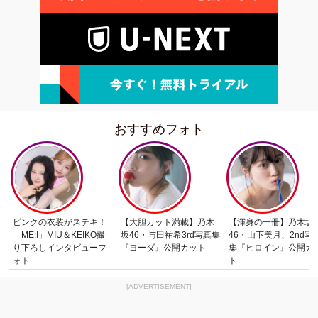
おすすめフォト
ピンクの衣装がステキ！
【大胆カット満載】乃木
【渾身の一冊】乃木坂
「ME:I」MIU＆KEIKO撮
坂46・与田祐希3rd写真集
46・山下美月、2nd写
り下ろしインタビューフ
『ヨーダ』公開カット
集『ヒロイン』公開カ
ォト
ト
[ADVERTISEMENT]