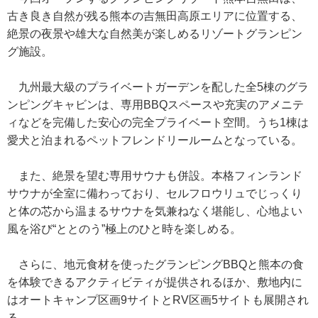
古き良き自然が残る熊本の吉無田高原エリアに位置する、
絶景の夜景や雄大な自然美が楽しめるリゾートグランピン
グ施設。
九州最大級のプライベートガーデンを配した全5棟のグラ
ンピングキャビンは、専用BBQスペースや充実のアメニテ
ィなどを完備した安心の完全プライベート空間。うち1棟は
愛犬と泊まれるペットフレンドリールームとなっている。
また、絶景を望む専用サウナも併設。本格フィンランド
サウナが全室に備わっており、セルフロウリュでじっくり
と体の芯から温まるサウナを気兼ねなく堪能し、心地よい
風を浴び“ととのう”極上のひと時を楽しめる。
さらに、地元食材を使ったグランピングBBQと熊本の食
を体験できるアクティビティが提供されるほか、敷地内に
はオートキャンプ区画9サイトとRV区画5サイトも展開され
る。