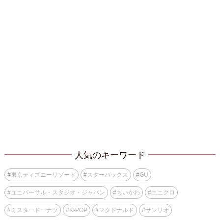
人気のキーワード
#
東京ディズニーリゾート
#
スターバックス
#
GU
#
ユニバーサル・スタジオ・ジャパン
#
ちいかわ
#
ユニクロ
#
ミスタードーナツ
#
K-POP
#
マクドナルド
#
サンリオ