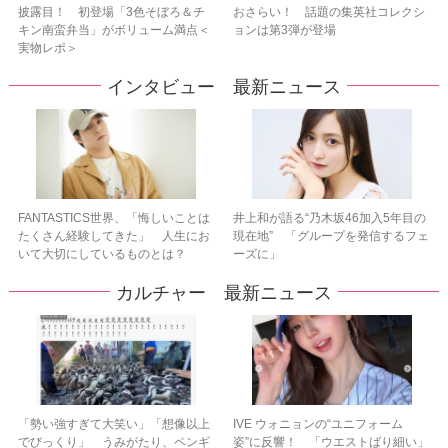
披露目！ 初登場「3色そぼろ＆チ
おさらい！ 話題の集英社コレクシ
キン南蛮弁当」がボリューム満点＜
ョンは第3弾が登場
実物レポ＞
インタビュー 最新ニュース
FANTASTICS世界、「悔しいことは
井上和が語る“乃木坂46加入5年目の
たくさん経験してきた」 人生にお
現在地” 「グループを発信するフェ
いて大切にしているものとは？
ーズに」
カルチャー 最新ニュース
「勢い強すぎて大笑い」「想像以上
IVE ウォニョンの“ユニフォーム
でびっくり」 うみがたり、ペンギ
姿”に反響！ 「ウエストばり細い」