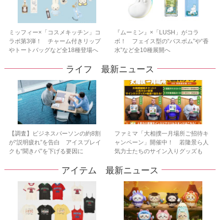
ミッフィー×「コスメキッチン」コ
『ムーミン』×「LUSH」がコラ
ラボ第3弾！ チャーム付きリップ
ボ！ フェイス型の“バスボム”や“香
やトートバッグなど全18種登場へ
水”など全10種展開へ
ライフ 最新ニュース
【調査】ビジネスパーソンの約8割
ファミマ「大相撲一月場所ご招待キ
が“説明疲れ”を告白 アイスブレイ
ャンペーン」開催中！ 若隆景ら人
クも“聞きパ”を下げる要因に
気力士たちのサイン入りグッズも
アイテム 最新ニュース