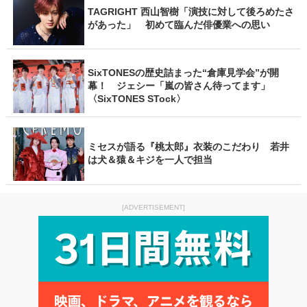
TAGRIGHT 西山智樹「演技に対して後ろめたさ
があった」 初めて臨んだ俳優業への思い
SixTONESの歴史詰まった“倉庫見学会”が開
幕！ ジェシー「嵐の皆さん待ってます」
〈SixTONES STock〉
ミセスが語る『桃太郎』衣装のこだわり 若井
は犬＆猿＆キジを一人で担当
[ADVERTISEMENT]