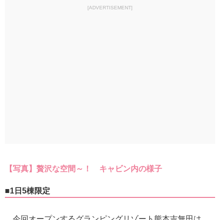
[ADVERTISEMENT]
【写真】贅沢な空間～！ キャビン内の様子
■1日5棟限定
今回オープンするグランピングリゾート熊本吉無田は、