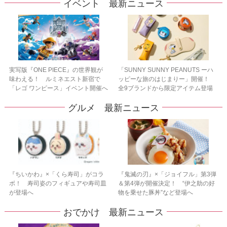
イベント 最新ニュース
実写版『ONE PIECE』の世界観が
「SUNNY SUNNY PEANUTS ーハ
味わえる！ ルミネエスト新宿で
ッピーな旅のはじまりー」開催！
「レゴ ワンピース」イベント開催へ
全9ブランドから限定アイテム登場
グルメ 最新ニュース
『ちいかわ』×「くら寿司」がコラ
『鬼滅の刃』×「ジョイフル」第3弾
ボ！ 寿司姿のフィギュアや寿司皿
＆第4弾が開催決定！ “伊之助の好
が登場へ
物を乗せた豚丼”など登場へ
おでかけ 最新ニュース