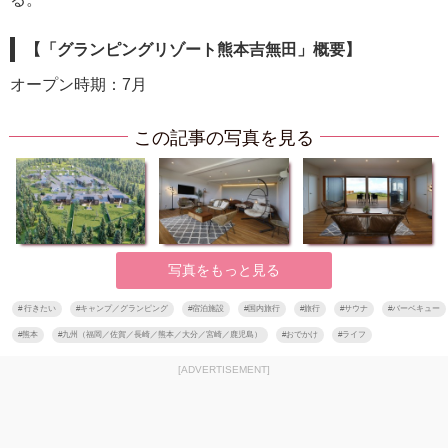
【「グランピングリゾート熊本吉無田」概要】
オープン時期：7月
この記事の写真を見る
写真をもっと見る
#
行きたい
#
キャンプ／グランピング
#
宿泊施設
#
国内旅行
#
旅行
#
サウナ
#
バーベキュー
#
熊本
#
九州（福岡／佐賀／長崎／熊本／大分／宮崎／鹿児島）
#
おでかけ
#
ライフ
[ADVERTISEMENT]