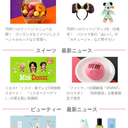
TDR“ハロウィーン”メニュー公
TDR“ハロウィーン”グッズ9．15発
開！ ヴィランズをイメージしたス
売！ パジャマ姿の「ぬいバ」や
ペシャルセットなど登場へ
「カチューシャ」など勢ぞろい
スイーツ 最新ニュース
ミセス×「ミスド」新テレビCM放映
「ファミマ」×日曜劇場『VIVANT』
スタート！ 「ミスタードーナツ
がコラボ！ 「別班饅頭」を数量限
♪」の替え歌に初挑戦
定で発売
ビューティー 最新ニュース