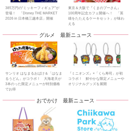
385万円の“ミッキーフィギュア”が
東京＆大阪で『くまのプーさん』
登場！ 「Disney THE MARKET
100周年記念カフェ開催へ！ 「英
2026 in 日本橋三越本店」開催
雄をたたえるケーキセット」が味わ
える
グルメ 最新ニュース
サンリオ はなまるおばけ＆「はなま
『ミニオンズ』×「くら寿司」が初
るうどん」がコラボ！ 大海老天が
コラボ！ 鮮やかな限定メニューや
3本のった限定メニューが特別価格
オリジナルグッズを展開
でお得
おでかけ 最新ニュース