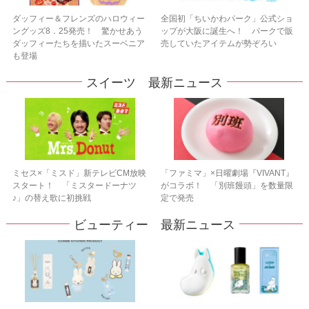
ダッフィー＆フレンズのハロウィー
全国初「ちいかわパーク」公式ショ
ングッズ8．25発売！ 驚かせあう
ップが大阪に誕生へ！ パークで販
ダッフィーたちを描いたスーベニア
売していたアイテムが勢ぞろい
も登場
スイーツ 最新ニュース
ミセス×「ミスド」新テレビCM放映
「ファミマ」×日曜劇場『VIVANT』
スタート！ 「ミスタードーナツ
がコラボ！ 「別班饅頭」を数量限
♪」の替え歌に初挑戦
定で発売
ビューティー 最新ニュース