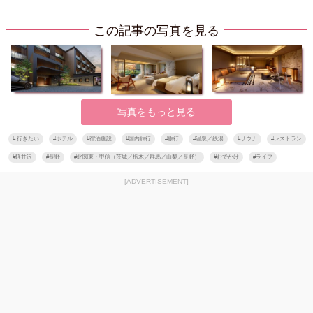
この記事の写真を見る
写真をもっと見る
#
行きたい
#
ホテル
#
宿泊施設
#
国内旅行
#
旅行
#
温泉／銭湯
#
サウナ
#
レストラン
#
軽井沢
#
長野
#
北関東・甲信（茨城／栃木／群馬／山梨／長野）
#
おでかけ
#
ライフ
[ADVERTISEMENT]