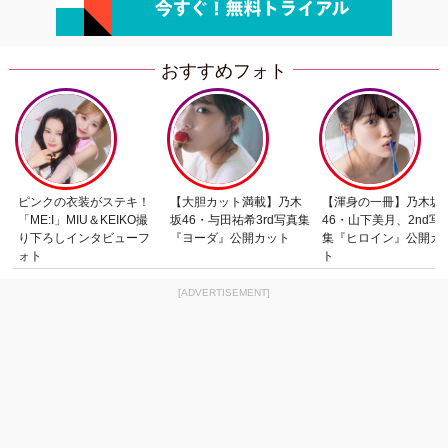
おすすめフォト
ピンクの衣装がステキ！
【大胆カット満載】乃木
【渾身の一冊】乃木坂
「ME:I」MIU＆KEIKO撮
坂46・与田祐希3rd写真集
46・山下美月、2nd写
り下ろしインタビューフ
『ヨーダ』公開カット
集『ヒロイン』公開カ
ォト
ト
[ADVERTISEMENT]