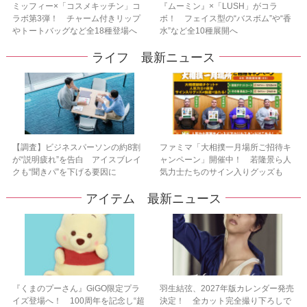
ミッフィー×「コスメキッチン」コ
『ムーミン』×「LUSH」がコラ
ラボ第3弾！ チャーム付きリップ
ボ！ フェイス型の“バスボム”や“香
やトートバッグなど全18種登場へ
水”など全10種展開へ
ライフ 最新ニュース
【調査】ビジネスパーソンの約8割
ファミマ「大相撲一月場所ご招待キ
が“説明疲れ”を告白 アイスブレイ
ャンペーン」開催中！ 若隆景ら人
クも“聞きパ”を下げる要因に
気力士たちのサイン入りグッズも
アイテム 最新ニュース
『くまのプーさん』GiGO限定プラ
羽生結弦、2027年版カレンダー発売
イズ登場へ！ 100周年を記念し“超
決定！ 全カット完全撮り下ろしで