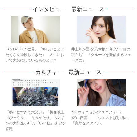
インタビュー 最新ニュース
FANTASTICS世界、「悔しいことは
井上和が語る“乃木坂46加入5年目の
たくさん経験してきた」 人生にお
現在地” 「グループを発信するフェ
いて大切にしているものとは？
ーズに」
カルチャー 最新ニュース
「勢い強すぎて大笑い」「想像以上
IVE ウォニョンの“ユニフォーム
でびっくり」 うみがたり、ペンギ
姿”に反響！ 「ウエストばり細い」
ンの大行進が10万「いいね」越えで
「完璧なスタイル」
話題