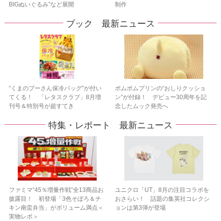
BIGぬいぐるみ”など展開
制作
ブック 最新ニュース
“くまのプーさん保冷バッグ”が付い
ポムポムプリンの“おしりクッショ
てくる！ 「レタスクラブ」8月増
ン”が付録！ デビュー30周年を記
刊号＆特別号が超すてき
念したムック発売へ
特集・レポート 最新ニュース
ファミマ“45％増量作戦”全13商品お
ユニクロ「UT」8月の注目コラボを
披露目！ 初登場「3色そぼろ＆チ
おさらい！ 話題の集英社コレクシ
キン南蛮弁当」がボリューム満点＜
ョンは第3弾が登場
実物レポ＞