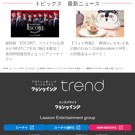
トピックス 最新ニュース
超特急「ESCORT」ファイナル公演
【フォト特集】「映画ちいかわ 人魚
をU-NEXTにて8.9に独占生配信！
の島のひみつ Collaboration CAFE」
発売即秒速完売となったアリーナツ
の内覧会をレポート！
アー
HOME
トレンドTOP
おでかけ
軽井沢に“全室ラグジュアリータイプのホテル”誕生へ！ 2種類のサウナが付いた温泉も併設
1ページ
Lawson Entertainment group
ローチケ
ローチケ[旅行]
HMV&BOOKS