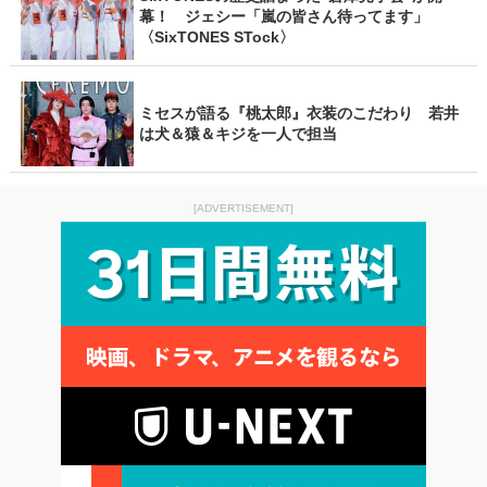
幕！ ジェシー「嵐の皆さん待ってます」
〈SixTONES STock〉
ミセスが語る『桃太郎』衣装のこだわり 若井
は犬＆猿＆キジを一人で担当
[ADVERTISEMENT]