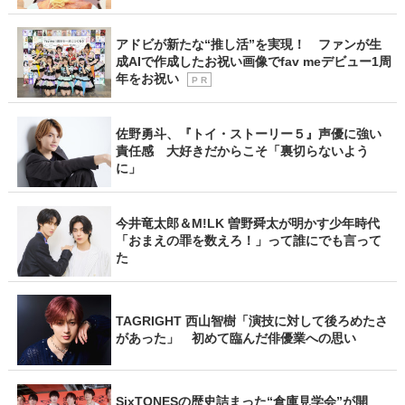
アドビが新たな“推し活”を実現！ ファンが生
成AIで作成したお祝い画像でfav meデビュー1周
年をお祝い
P R
佐野勇斗、『トイ・ストーリー５』声優に強い
責任感 大好きだからこそ「裏切らないよう
に」
今井竜太郎＆M!LK 曽野舜太が明かす少年時代
「おまえの罪を数えろ！」って誰にでも言って
た
TAGRIGHT 西山智樹「演技に対して後ろめたさ
があった」 初めて臨んだ俳優業への思い
SixTONESの歴史詰まった“倉庫見学会”が開