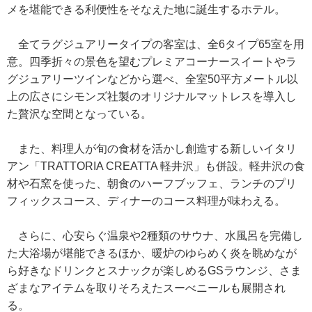
メを堪能できる利便性をそなえた地に誕生するホテル。
全てラグジュアリータイプの客室は、全6タイプ65室を用
意。四季折々の景色を望むプレミアコーナースイートやラ
グジュアリーツインなどから選べ、全室50平方メートル以
上の広さにシモンズ社製のオリジナルマットレスを導入し
た贅沢な空間となっている。
また、料理人が旬の食材を活かし創造する新しいイタリ
アン「TRATTORIA CREATTA 軽井沢」も併設。軽井沢の食
材や石窯を使った、朝食のハーフブッフェ、ランチのプリ
フィックスコース、ディナーのコース料理が味わえる。
さらに、心安らぐ温泉や2種類のサウナ、水風呂を完備し
た大浴場が堪能できるほか、暖炉のゆらめく炎を眺めなが
ら好きなドリンクとスナックが楽しめるGSラウンジ、さま
ざまなアイテムを取りそろえたスーべニールも展開され
る。